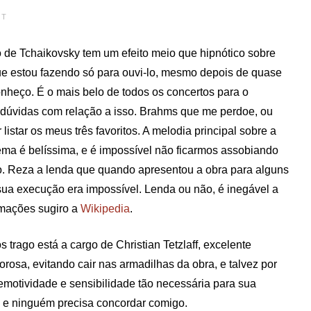
NT
o de Tchaikovsky tem um efeito meio que hipnótico sobre
ue estou fazendo só para ouvi-lo, mesmo depois de quase
nheço. É o mais belo de todos os concertos para o
 dúvidas com relação a isso. Brahms que me perdoe, ou
listar os meus três favoritos. A melodia principal sobre a
ema é belíssima, e é impossível não ficarmos assobiando
o. Reza a lenda que quando apresentou a obra para alguns
sua execução era impossível. Lenda ou não, é inegável a
rmações sugiro a
Wikipedia
.
 trago está a cargo de Christian Tetzlaff, excelente
orosa, evitando cair nas armadilhas da obra, e talvez por
emotividade e sensibilidade tão necessária para sua
 e ninguém precisa concordar comigo.