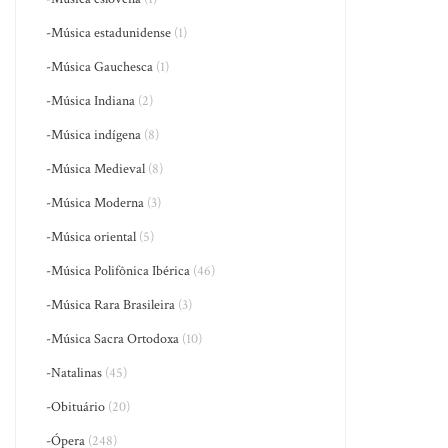
-Música estadunidense
(1)
-Música Gauchesca
(1)
-Música Indiana
(2)
-Música indígena
(8)
-Música Medieval
(8)
-Música Moderna
(3)
-Música oriental
(5)
-Música Polifônica Ibérica
(46)
-Música Rara Brasileira
(3)
-Música Sacra Ortodoxa
(10)
-Natalinas
(45)
-Obituário
(20)
-Ópera
(248)