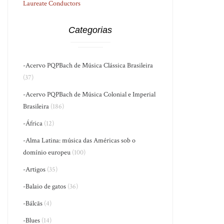
Laureate Conductors
Categorias
-Acervo PQPBach de Música Clássica Brasileira
(37)
-Acervo PQPBach de Música Colonial e Imperial
Brasileira
(186)
-África
(12)
-Alma Latina: música das Américas sob o
domínio europeu
(100)
-Artigos
(35)
-Balaio de gatos
(36)
-Bálcãs
(4)
-Blues
(14)