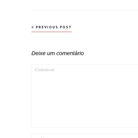
Navegação
PREVIOUS POST
de
Post
Deixe um comentário
COMMENT
NAME