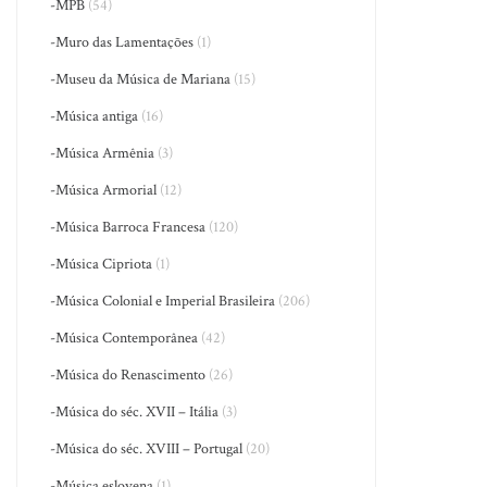
-MPB
(54)
-Muro das Lamentações
(1)
-Museu da Música de Mariana
(15)
-Música antiga
(16)
-Música Armênia
(3)
-Música Armorial
(12)
-Música Barroca Francesa
(120)
-Música Cipriota
(1)
-Música Colonial e Imperial Brasileira
(206)
-Música Contemporânea
(42)
-Música do Renascimento
(26)
-Música do séc. XVII – Itália
(3)
-Música do séc. XVIII – Portugal
(20)
-Música eslovena
(1)