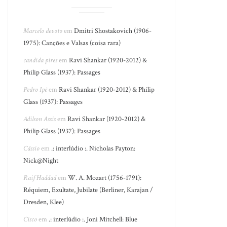
Marcelo devoto
em
Dmitri Shostakovich (1906-
1975): Canções e Valsas (coisa rara)
candida pires
em
Ravi Shankar (1920-2012) &
Philip Glass (1937): Passages
Pedro Ipê
em
Ravi Shankar (1920-2012) & Philip
Glass (1937): Passages
Adilson Assis
em
Ravi Shankar (1920-2012) &
Philip Glass (1937): Passages
Cássio
em
.: interlúdio :. Nicholas Payton:
Nick@Night
Raif Haddad
em
W. A. Mozart (1756-1791):
Réquiem, Exultate, Jubilate (Berliner, Karajan /
Dresden, Klee)
Cisco
em
.: interlúdio :. Joni Mitchell: Blue