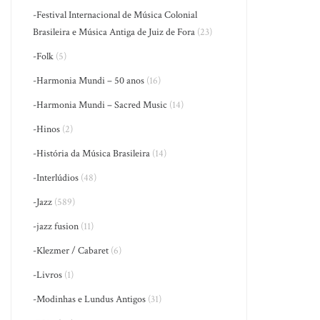
-Festival Internacional de Música Colonial
Brasileira e Música Antiga de Juiz de Fora
(23)
-Folk
(5)
-Harmonia Mundi – 50 anos
(16)
-Harmonia Mundi – Sacred Music
(14)
-Hinos
(2)
-História da Música Brasileira
(14)
-Interlúdios
(48)
-Jazz
(589)
-jazz fusion
(11)
-Klezmer / Cabaret
(6)
-Livros
(1)
-Modinhas e Lundus Antigos
(31)