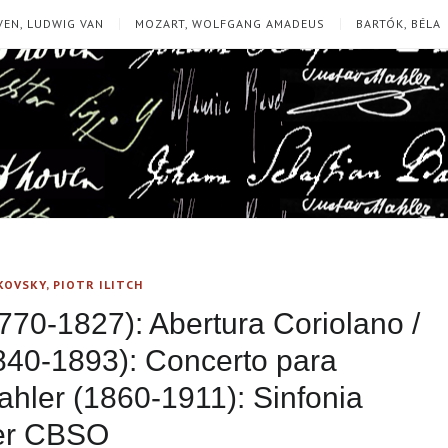
EN, LUDWIG VAN
MOZART, WOLFGANG AMADEUS
BARTÓK, BÉLA
KOVSKY, PIOTR ILITCH
70-1827): Abertura Coriolano /
(1840-1893): Concerto para
Mahler (1860-1911): Sinfonia
dner CBSO