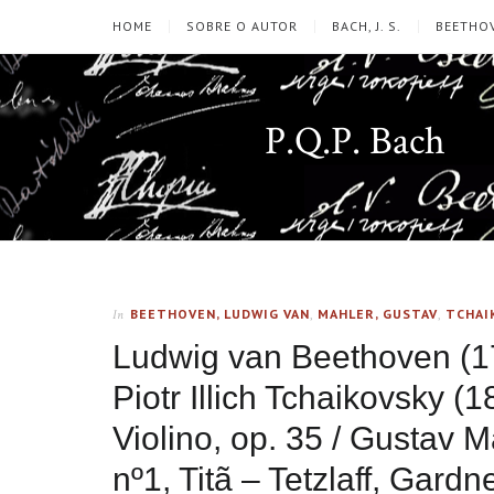
HOME
SOBRE O AUTOR
BACH, J. S.
BEETHOV
P.Q.P. Bach
BEETHOVEN, LUDWIG VAN
,
MAHLER, GUSTAV
,
TCHAI
In
Ludwig van Beethoven (17
Piotr Illich Tchaikovsky 
Violino, op. 35 / Gustav 
nº1, Titã – Tetzlaff, Gar