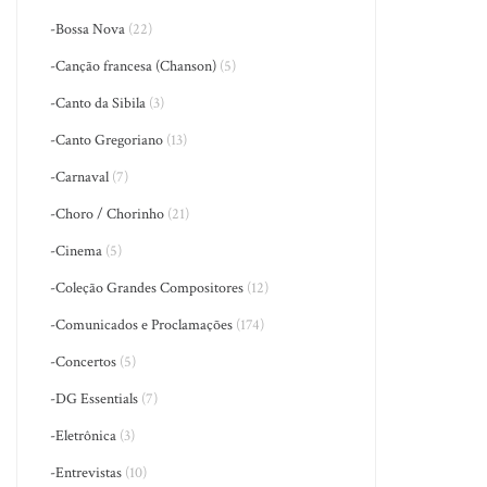
-Bossa Nova
(22)
-Canção francesa (Chanson)
(5)
-Canto da Sibila
(3)
-Canto Gregoriano
(13)
-Carnaval
(7)
-Choro / Chorinho
(21)
-Cinema
(5)
-Coleção Grandes Compositores
(12)
-Comunicados e Proclamações
(174)
-Concertos
(5)
-DG Essentials
(7)
-Eletrônica
(3)
-Entrevistas
(10)