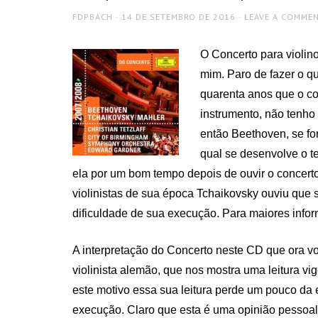
AUTHOR
POSTED
FDPBACH
14 DE SETEMBRO DE 2016
LEAVE A COMME
ON
O Concerto para violin
mim. Paro de fazer o q
quarenta anos que o co
instrumento, não tenho
então Beethoven, se for 
qual se desenvolve o t
ela por um bom tempo depois de ouvir o concert
violinistas de sua época Tchaikovsky ouviu que 
dificuldade de sua execução. Para maiores info
A interpretação do Concerto neste CD que ora vos
violinista alemão, que nos mostra uma leitura vig
este motivo essa sua leitura perde um pouco da 
execução. Claro que esta é uma opinião pessoal