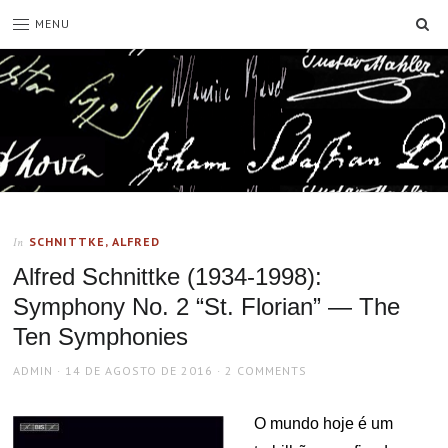
SE
MENU
SCHNITTKE, ALFRED
In
Alfred Schnittke (1934-1998):
Symphony No. 2 “St. Florian” — The
Ten Symphonies
AUTHOR
POSTED
ADMIN
14 DE AGOSTO DE 2016
2 COMMENTS
ON
O mundo hoje é um