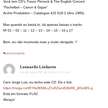
Você tem CD’s Trevor Pinnock & The English Concert
“Pachelbel – Canon & Gigue”
Archiv Produktion – Catalogue 415 518-2 (Ano 1985)
Mas quando eu baixá-lo, há apenas baixas o tracks
Nº 01 – 02 – 11 – 12 – 13 – 14 – 15 – 16 y 17
Bem, eu não incomoda mais y muito obrigado..!!
RESPONDER
Leonardo Linhares
disse:
14 DE AGOSTO DE 2016 ÀS 21:44
Caro Jorge Luis, eu tenho este CD. Eis o link:
https://mega.nz/#F!Hw9DWLxZ!uRZwrvElAbRK_jlh5xWS-g
Está em formato FLAC.
Abraço!