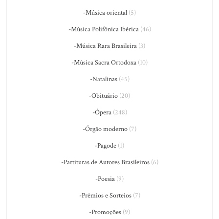
-Música oriental
(5)
-Música Polifônica Ibérica
(46)
-Música Rara Brasileira
(3)
-Música Sacra Ortodoxa
(10)
-Natalinas
(45)
-Obituário
(20)
-Ópera
(248)
-Órgão moderno
(7)
-Pagode
(1)
-Partituras de Autores Brasileiros
(6)
-Poesia
(9)
-Prêmios e Sorteios
(7)
-Promoções
(9)