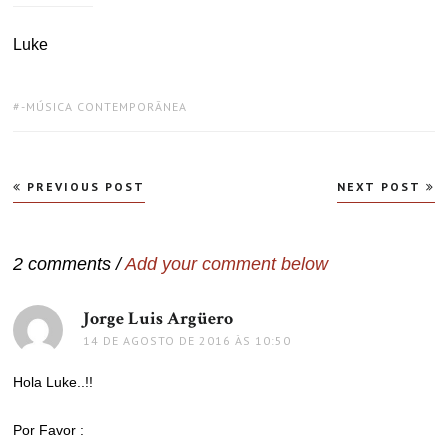
Luke
TAGS:
-MÚSICA CONTEMPORÂNEA
Navegação
PREVIOUS POST
NEXT POST
de
Post
2 comments /
Add your comment below
Jorge Luis Argüero
disse:
14 DE AGOSTO DE 2016 ÀS 10:50
Hola Luke..!!
Por Favor :