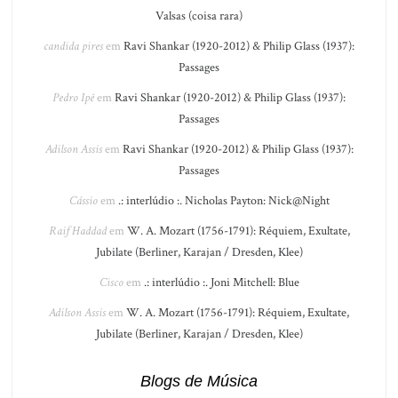
Valsas (coisa rara)
candida pires
em
Ravi Shankar (1920-2012) & Philip Glass (1937):
Passages
Pedro Ipê
em
Ravi Shankar (1920-2012) & Philip Glass (1937):
Passages
Adilson Assis
em
Ravi Shankar (1920-2012) & Philip Glass (1937):
Passages
Cássio
em
.: interlúdio :. Nicholas Payton: Nick@Night
Raif Haddad
em
W. A. Mozart (1756-1791): Réquiem, Exultate,
Jubilate (Berliner, Karajan / Dresden, Klee)
Cisco
em
.: interlúdio :. Joni Mitchell: Blue
Adilson Assis
em
W. A. Mozart (1756-1791): Réquiem, Exultate,
Jubilate (Berliner, Karajan / Dresden, Klee)
Blogs de Música