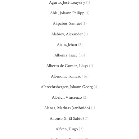
Agurto, José Loaysa y
(1)
Ahle, Johann Philipp
(1)
Akpabot, Samuel
(1)
Alabiev, Alexander
(1)
Alain, Jehan
(2)
Albéniz, Isaac
(35)
Alberto de Gomez, Lluys
(1)
Albinoni, Tomaso
(16)
Albrechtsberger, Johann Georg
(4)
Albrici, Vincenzo
(2)
Aleñar, Mathías (atribuido)
(1)
Alfonso X (El Sabio)
(7)
Alfvén, Hugo
(2)