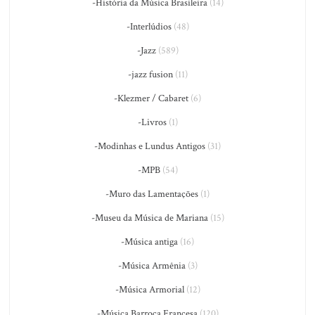
-História da Música Brasileira
(14)
-Interlúdios
(48)
-Jazz
(589)
-jazz fusion
(11)
-Klezmer / Cabaret
(6)
-Livros
(1)
-Modinhas e Lundus Antigos
(31)
-MPB
(54)
-Muro das Lamentações
(1)
-Museu da Música de Mariana
(15)
-Música antiga
(16)
-Música Armênia
(3)
-Música Armorial
(12)
-Música Barroca Francesa
(120)