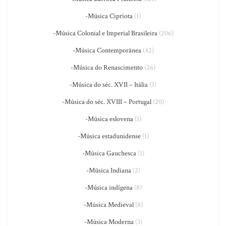
-Música Cipriota
(1)
-Música Colonial e Imperial Brasileira
(206)
-Música Contemporânea
(42)
-Música do Renascimento
(26)
-Música do séc. XVII – Itália
(3)
-Música do séc. XVIII – Portugal
(20)
-Música eslovena
(1)
-Música estadunidense
(1)
-Música Gauchesca
(1)
-Música Indiana
(2)
-Música indígena
(8)
-Música Medieval
(8)
-Música Moderna
(3)