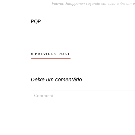
Paavali Jumppanen coçando em casa entre um e
PQP
Navegação
PREVIOUS POST
de
Post
Deixe um comentário
COMMENT