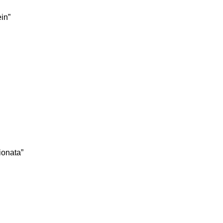
in”
ionata”