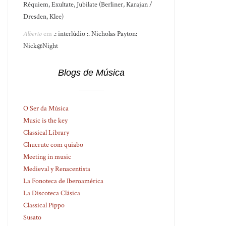
Réquiem, Exultate, Jubilate (Berliner, Karajan /
Dresden, Klee)
Alberto
em
.: interlúdio :. Nicholas Payton:
Nick@Night
Blogs de Música
O Ser da Música
Music is the key
Classical Library
Chucrute com quiabo
Meeting in music
Medieval y Renacentista
La Fonoteca de Iberoamérica
La Discoteca Clásica
Classical Pippo
Susato