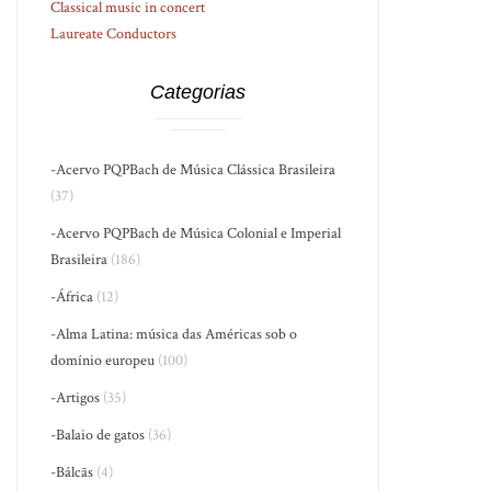
Classical music in concert
Laureate Conductors
Categorias
-Acervo PQPBach de Música Clássica Brasileira
(37)
-Acervo PQPBach de Música Colonial e Imperial
Brasileira
(186)
-África
(12)
-Alma Latina: música das Américas sob o
domínio europeu
(100)
-Artigos
(35)
-Balaio de gatos
(36)
-Bálcãs
(4)