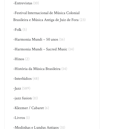
-Entrevistas
(10)
-Festival Internacional de Música Colonial
Brasileira e Música Antiga de Juiz de Fora
(23)
-Folk
(5)
-Harmonia Mundi – 50 anos
(16)
-Harmonia Mundi – Sacred Music
(14)
-Hinos
(2)
-História da Música Brasileira
(14)
-Interlúdios
(48)
-Jazz
(589)
-jazz fusion
(11)
-Klezmer / Cabaret
(6)
-Livros
(1)
-Modinhas e Lundus Antigos
(31)