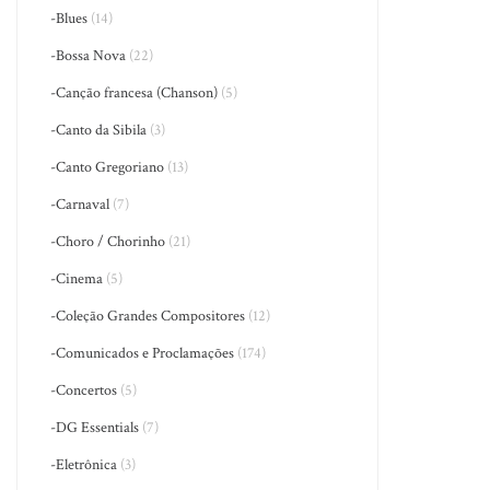
-Blues
(14)
-Bossa Nova
(22)
-Canção francesa (Chanson)
(5)
-Canto da Sibila
(3)
-Canto Gregoriano
(13)
-Carnaval
(7)
-Choro / Chorinho
(21)
-Cinema
(5)
-Coleção Grandes Compositores
(12)
-Comunicados e Proclamações
(174)
-Concertos
(5)
-DG Essentials
(7)
-Eletrônica
(3)