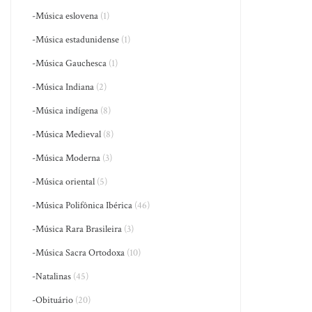
-Música eslovena
(1)
-Música estadunidense
(1)
-Música Gauchesca
(1)
-Música Indiana
(2)
-Música indígena
(8)
-Música Medieval
(8)
-Música Moderna
(3)
-Música oriental
(5)
-Música Polifônica Ibérica
(46)
-Música Rara Brasileira
(3)
-Música Sacra Ortodoxa
(10)
-Natalinas
(45)
-Obituário
(20)