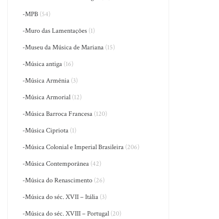
-MPB
(54)
-Muro das Lamentações
(1)
-Museu da Música de Mariana
(15)
-Música antiga
(16)
-Música Armênia
(3)
-Música Armorial
(12)
-Música Barroca Francesa
(120)
-Música Cipriota
(1)
-Música Colonial e Imperial Brasileira
(206)
-Música Contemporânea
(42)
-Música do Renascimento
(26)
-Música do séc. XVII – Itália
(3)
-Música do séc. XVIII – Portugal
(20)