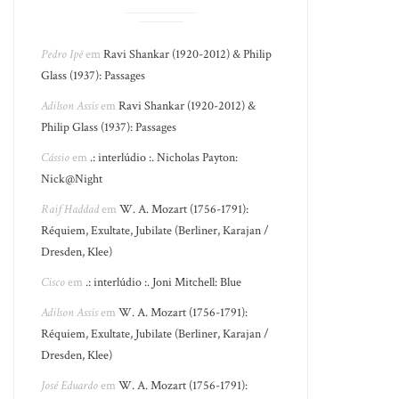
Pedro Ipê
em
Ravi Shankar (1920-2012) & Philip
Glass (1937): Passages
Adilson Assis
em
Ravi Shankar (1920-2012) &
Philip Glass (1937): Passages
Cássio
em
.: interlúdio :. Nicholas Payton:
Nick@Night
Raif Haddad
em
W. A. Mozart (1756-1791):
Réquiem, Exultate, Jubilate (Berliner, Karajan /
Dresden, Klee)
Cisco
em
.: interlúdio :. Joni Mitchell: Blue
Adilson Assis
em
W. A. Mozart (1756-1791):
Réquiem, Exultate, Jubilate (Berliner, Karajan /
Dresden, Klee)
José Eduardo
em
W. A. Mozart (1756-1791):