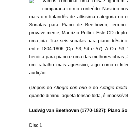
Vamos combinar uma coisa? Ignorem 
comparada com o conteúdo. Nascido nos
mais um finlandês de altíssima categoria no 
Sonatas para Piano de Beethoven, terreno
provavelmente, Maurizio Pollini. Este CD dup
uma joia. Traz seis sonatas para piano: três ini
entre 1804-1806 (Op. 53, 54 e 57). A Op. 53, 
heroica para piano e uma das melhores obras já 
um trabalho mais agressivo, algo como o Inf
audição.
(Depois do
Allegro con brio
e do
Adagio molto
quando diminui aquela tensão toda, é impossível
Ludwig van Beethoven (1770-1827): Piano Son
Disc 1