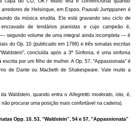
a capa do CD, OK? Muito feia e convencional quando
 arredores de Helsinque, em Espoo, Paavali Jumppanen é
mundo da música erudita. Ele está gravando seu ciclo de
 encravado de lendários pianistas e cujo campeão é,
lo — segundo volume de uma integral ainda incompleta — é
ciais do Op. 10 (publicado em 1798) e três sonatas escritas
“Waldstein”, concluída após a 3ª Sinfonia, é uma sinfonia
escrita por um filho de mulher. A Op. 57, “Appassionata” é
erno de Dante ou Macbeth de Shakespeare. Vale muito a
da Waldstein, quando entra o
Allegretto moderato
, isto, é,
 não procurar uma posição mais confortável na cadeira).
atas Opp. 10, 53, “Waldstein”, 54 e 57, “Appassionata”