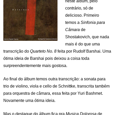
neste álbum, pelo
contrário, só de
delicioso. Primeiro
temos a
Sinfonia para
Câmara
de
Shostakovich, que nada
mais é do que uma
transcrição do
Quarteto No. 8
feita por Rudolf Barshai. Uma
ótima ideia de Barshai pois deixou a coisa toda
surpreendentemente mais gostosa.
Ao final do álbum temos outra transcrição: a sonata para
trio de violino, viola e cello de Schnittke, transcrita também
para orquestra de câmara, essa feita por Yuri Bashmet.
Novamente uma ótima ideia.
Mas o destaque do álbum fica pra
Musica Dolorosa
de