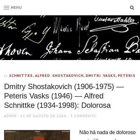
SE
MENU
SCHNITTKE, ALFRED
,
SHOSTAKOVICH, DMITRI
,
VASKS, PETERIS
In
Dmitry Shostakovich (1906-1975) —
Peteris Vasks (1946) — Alfred
Schnittke (1934-1998): Dolorosa
AUTHOR
POSTED
ADMIN
11 DE AGOSTO DE 2016
3 COMMENTS
ON
Não há nada de doloroso