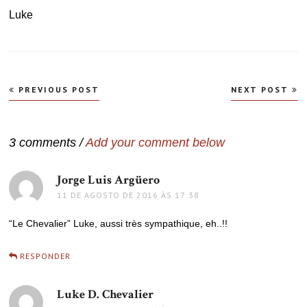
Luke
Navegação
PREVIOUS POST
NEXT POST
de
Post
3 comments /
Add your comment below
Jorge Luis Argüero
disse:
11 DE AGOSTO DE 2016 ÀS 17:38
“Le Chevalier” Luke, aussi très sympathique, eh..!!
RESPONDER
Luke D. Chevalier
disse: