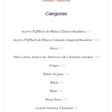
Laureate Conductors
Categorias
-Acervo PQPBach de Música Clássica Brasileira
(37)
-Acervo PQPBach de Música Colonial e Imperial Brasileira
(186)
-África
(12)
-Alma Latina: música das Américas sob o domínio europeu
(100)
-Artigos
(35)
-Balaio de gatos
(36)
-Bálcãs
(4)
-Blues
(14)
-Bossa Nova
(22)
-Canção francesa (Chanson)
(5)