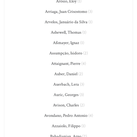
Arósio, Eloy
(1)
Arriaga, Juan Crisostomo
(3)
Arvelos, Januário da Silva
(1)
Ashewell, Thomas
(1)
Aßmayer, Ignaz
(1)
Assumpção, Isidoro
(2)
Attaignant, Pierre
(4)
Auber, Daniel
(2)
Auerbach, Lera
(3)
Auric, Georges
(3)
Avison, Charles
(2)
Avondano, Pedro Antonio
(4)
Azzaiolo, Filippo
(1)
Babadjanian, Arno
(2)