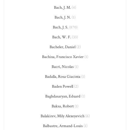
Bach, J. M.
(4)
Bach, J. N.
(1)
Bach, J. S.
(870)
Bach, W. F.
(33)
Bacheler, Daniel
(2)
Bachixa, Francisco Xavier
(1)
Bacri, Nicolas
(1)
Badalla, Rosa Giacinta
(1)
Baden Powell
(2)
Baghdasaryan, Eduard
(1)
Baksa, Robert
(1)
Balakirev, Mily Alexeyevich
(6)
Balbastre, Armand-Louis
(1)