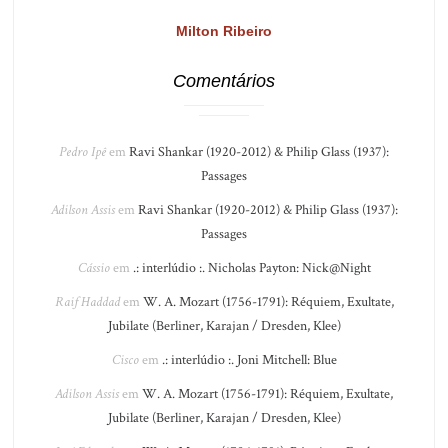
Milton Ribeiro
Comentários
Pedro Ipê
em
Ravi Shankar (1920-2012) & Philip Glass (1937):
Passages
Adilson Assis
em
Ravi Shankar (1920-2012) & Philip Glass (1937):
Passages
Cássio
em
.: interlúdio :. Nicholas Payton: Nick@Night
Raif Haddad
em
W. A. Mozart (1756-1791): Réquiem, Exultate,
Jubilate (Berliner, Karajan / Dresden, Klee)
Cisco
em
.: interlúdio :. Joni Mitchell: Blue
Adilson Assis
em
W. A. Mozart (1756-1791): Réquiem, Exultate,
Jubilate (Berliner, Karajan / Dresden, Klee)