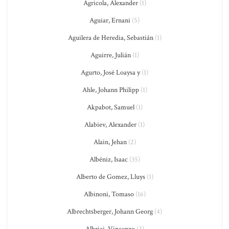
Agricola, Alexander
(1)
Aguiar, Ernani
(5)
Aguilera de Heredia, Sebastián
(1)
Aguirre, Julián
(1)
Agurto, José Loaysa y
(1)
Ahle, Johann Philipp
(1)
Akpabot, Samuel
(1)
Alabiev, Alexander
(1)
Alain, Jehan
(2)
Albéniz, Isaac
(35)
Alberto de Gomez, Lluys
(1)
Albinoni, Tomaso
(16)
Albrechtsberger, Johann Georg
(4)
Albrici, Vincenzo
(2)