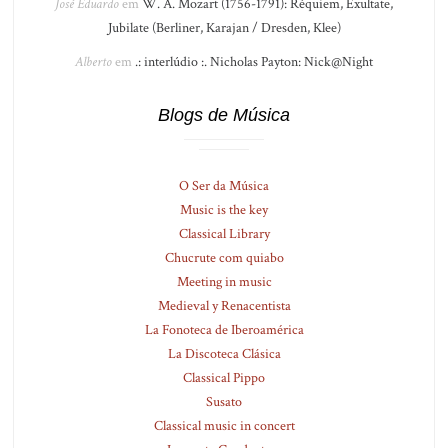
José Eduardo
em
W. A. Mozart (1756-1791): Réquiem, Exultate,
Jubilate (Berliner, Karajan / Dresden, Klee)
Alberto
em
.: interlúdio :. Nicholas Payton: Nick@Night
Blogs de Música
O Ser da Música
Music is the key
Classical Library
Chucrute com quiabo
Meeting in music
Medieval y Renacentista
La Fonoteca de Iberoamérica
La Discoteca Clásica
Classical Pippo
Susato
Classical music in concert