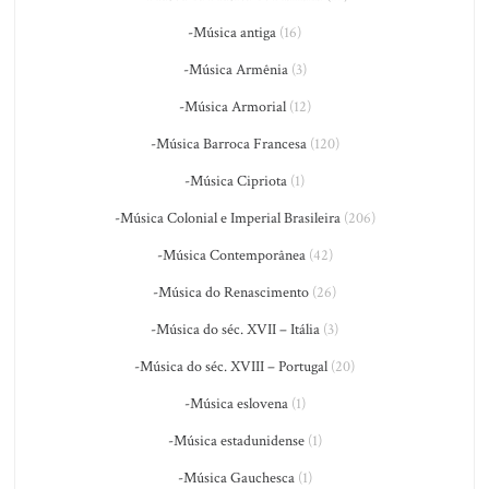
-Música antiga
(16)
-Música Armênia
(3)
-Música Armorial
(12)
-Música Barroca Francesa
(120)
-Música Cipriota
(1)
-Música Colonial e Imperial Brasileira
(206)
-Música Contemporânea
(42)
-Música do Renascimento
(26)
-Música do séc. XVII – Itália
(3)
-Música do séc. XVIII – Portugal
(20)
-Música eslovena
(1)
-Música estadunidense
(1)
-Música Gauchesca
(1)