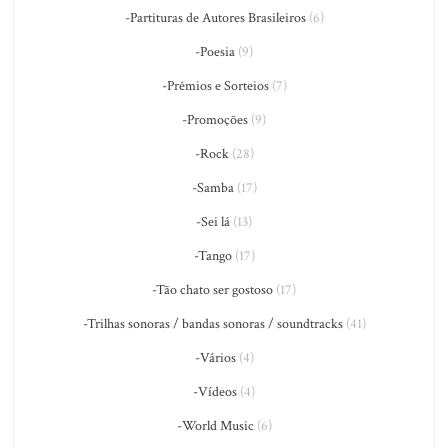
-Partituras de Autores Brasileiros
(6)
-Poesia
(9)
-Prêmios e Sorteios
(7)
-Promoções
(9)
-Rock
(28)
-Samba
(17)
-Sei lá
(13)
-Tango
(17)
-Tão chato ser gostoso
(17)
-Trilhas sonoras / bandas sonoras / soundtracks
(41)
-Vários
(4)
-Vídeos
(4)
-World Music
(6)