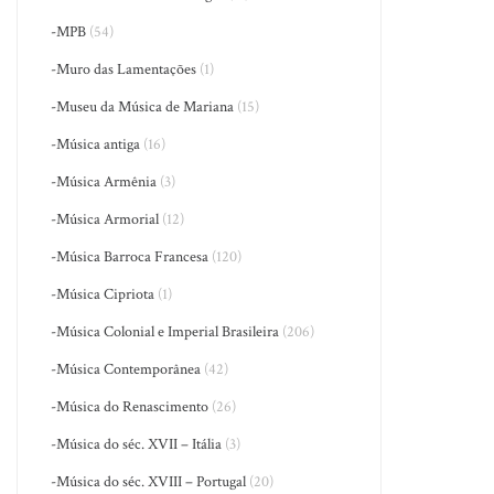
-MPB
(54)
-Muro das Lamentações
(1)
-Museu da Música de Mariana
(15)
-Música antiga
(16)
-Música Armênia
(3)
-Música Armorial
(12)
-Música Barroca Francesa
(120)
-Música Cipriota
(1)
-Música Colonial e Imperial Brasileira
(206)
-Música Contemporânea
(42)
-Música do Renascimento
(26)
-Música do séc. XVII – Itália
(3)
-Música do séc. XVIII – Portugal
(20)