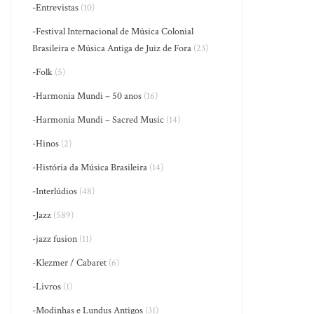
-Entrevistas
(10)
-Festival Internacional de Música Colonial
Brasileira e Música Antiga de Juiz de Fora
(23)
-Folk
(5)
-Harmonia Mundi – 50 anos
(16)
-Harmonia Mundi – Sacred Music
(14)
-Hinos
(2)
-História da Música Brasileira
(14)
-Interlúdios
(48)
-Jazz
(589)
-jazz fusion
(11)
-Klezmer / Cabaret
(6)
-Livros
(1)
-Modinhas e Lundus Antigos
(31)