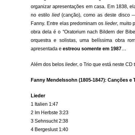
organizar apresentações em casa. Em 1838, el
no estilo
lied
(canção), como as deste disco 
Fanny. Entre elas predominam os
lieder
, muito 
obra dela é o “Oratorium nach Bildern der Bibe
orquestra e solistas, uma belíssima obra ro
apresentada e
estreou somente em 1987
…
Além dos belos
lieder
, o Trio que está neste CD
Fanny Mendelssohn (1805-1847): Canções e T
Lieder
1 Italien 1:47
2 Im Herbste 3:23
3 Sehnsucht 2:38
4 Bergeslust 1:40