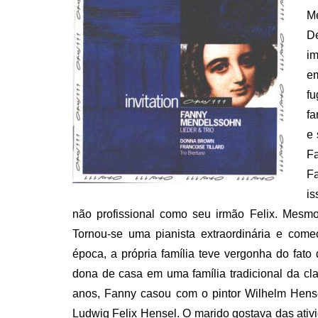
Me
De
im
em
fu
fa
e 
F
Fa
is
não profissional como seu irmão Felix. Mesm
Tornou-se uma pianista extraordinária e com
época, a própria família teve vergonha do fa
dona de casa em uma família tradicional da c
anos, Fanny casou com o pintor Wilhelm Hense
Ludwig Felix Hensel. O marido gostava das ativ