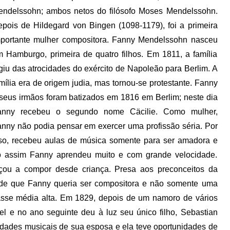
ndelssohn; ambos netos do filósofo Moses Mendelssohn.
pois de Hildegard von Bingen (1098-1179), foi a primeira
portante mulher compositora. Fanny Mendelssohn nasceu
 Hamburgo, primeira de quatro filhos. Em 1811, a família
giu das atrocidades do exército de Napoleão para Berlim. A
mília era de origem judia, mas tornou-se protestante. Fanny
seus irmãos foram batizados em 1816 em Berlim; neste dia
anny recebeu o segundo nome Cäcilie. Como mulher,
nny não podia pensar em exercer uma profissão séria. Por
so, recebeu aulas de música somente para ser amadora e
o assim Fanny aprendeu muito e com grande velocidade.
eçou a compor desde criança. Presa aos preconceitos da
to de que Fanny queria ser compositora e não somente uma
lasse média alta. Em 1829, depois de um namoro de vários
l e no ano seguinte deu à luz seu único filho, Sebastian
idades musicais de sua esposa e ela teve oportunidades de