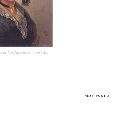
anny Mendelssohn, irmã de Felix
NEXT POST