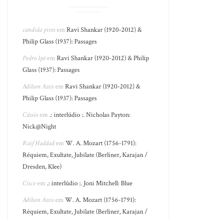
candida pires
em
Ravi Shankar (1920-2012) &
Philip Glass (1937): Passages
Pedro Ipê
em
Ravi Shankar (1920-2012) & Philip
Glass (1937): Passages
Adilson Assis
em
Ravi Shankar (1920-2012) &
Philip Glass (1937): Passages
Cássio
em
.: interlúdio :. Nicholas Payton:
Nick@Night
Raif Haddad
em
W. A. Mozart (1756-1791):
Réquiem, Exultate, Jubilate (Berliner, Karajan /
Dresden, Klee)
Cisco
em
.: interlúdio :. Joni Mitchell: Blue
Adilson Assis
em
W. A. Mozart (1756-1791):
Réquiem, Exultate, Jubilate (Berliner, Karajan /