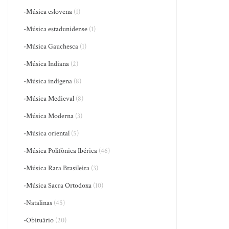
-Música eslovena
(1)
-Música estadunidense
(1)
-Música Gauchesca
(1)
-Música Indiana
(2)
-Música indígena
(8)
-Música Medieval
(8)
-Música Moderna
(3)
-Música oriental
(5)
-Música Polifônica Ibérica
(46)
-Música Rara Brasileira
(3)
-Música Sacra Ortodoxa
(10)
-Natalinas
(45)
-Obituário
(20)