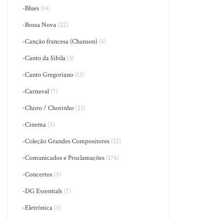
-Blues
(14)
-Bossa Nova
(22)
-Canção francesa (Chanson)
(5)
-Canto da Sibila
(3)
-Canto Gregoriano
(13)
-Carnaval
(7)
-Choro / Chorinho
(21)
-Cinema
(5)
-Coleção Grandes Compositores
(12)
-Comunicados e Proclamações
(174)
-Concertos
(5)
-DG Essentials
(7)
-Eletrônica
(3)