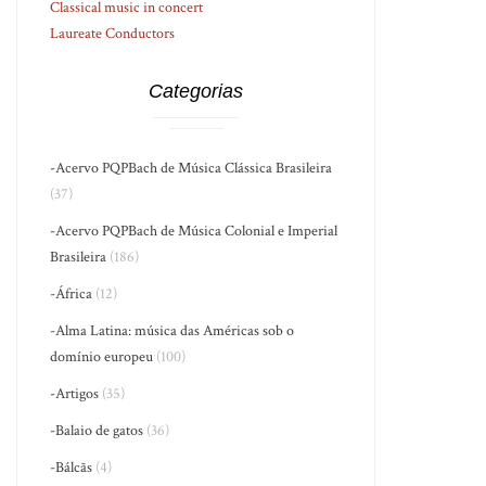
Classical music in concert
Laureate Conductors
Categorias
-Acervo PQPBach de Música Clássica Brasileira
(37)
-Acervo PQPBach de Música Colonial e Imperial
Brasileira
(186)
-África
(12)
-Alma Latina: música das Américas sob o
domínio europeu
(100)
-Artigos
(35)
-Balaio de gatos
(36)
-Bálcãs
(4)