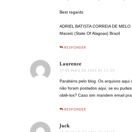
Best regards
ADRIEL BATISTA CORREIA DE MELO
Maceió (State Of Alagoas) Brazil
RESPONDER
Laurence
disse:
17 DE MAIO DE 2016 ÀS 21:30
Parabéns pelo blog. Os arquivos aqui 
não foram postados aqui, se eu pudes
obtê-los? Caso sim mandem email pra 
RESPONDER
Jack
disse: