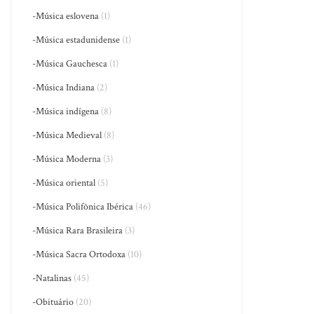
-Música eslovena
(1)
-Música estadunidense
(1)
-Música Gauchesca
(1)
-Música Indiana
(2)
-Música indígena
(8)
-Música Medieval
(8)
-Música Moderna
(3)
-Música oriental
(5)
-Música Polifônica Ibérica
(46)
-Música Rara Brasileira
(3)
-Música Sacra Ortodoxa
(10)
-Natalinas
(45)
-Obituário
(20)