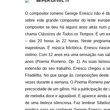
IM-PER-DÍ-VEL !!!
O compositor romeno George Enescu não é tão 
sobre este grande compositor do leste europ
compositor se deu há alguns anos atrás num p
chama
Clássicos de Todos os Tempos
. É um ex
– das 20 horas às 22 horas. Neste program
majestosas. É música folclórica. Enescu nasc
violino. Com 12 anos era uma sensação nas sa
anos (
Poema Romeno, Op. 1
). As suas famos
extensão do seu trabalho, Enescu chegou a se
Filadélfia. No que tange às composições deste 
vezes durante a semana. O
Poema Romeno para 
precocidade de um gênio. Há a participação de 
de melodia doce e agradável. E aparece ainda a
de uma beleza silenciosa. Faz lembrar Sibeli
positiva para se conhecer George Enescu que