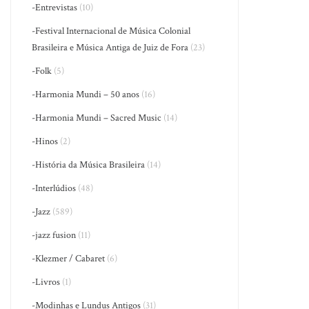
-Entrevistas
(10)
-Festival Internacional de Música Colonial
Brasileira e Música Antiga de Juiz de Fora
(23)
-Folk
(5)
-Harmonia Mundi – 50 anos
(16)
-Harmonia Mundi – Sacred Music
(14)
-Hinos
(2)
-História da Música Brasileira
(14)
-Interlúdios
(48)
-Jazz
(589)
-jazz fusion
(11)
-Klezmer / Cabaret
(6)
-Livros
(1)
-Modinhas e Lundus Antigos
(31)