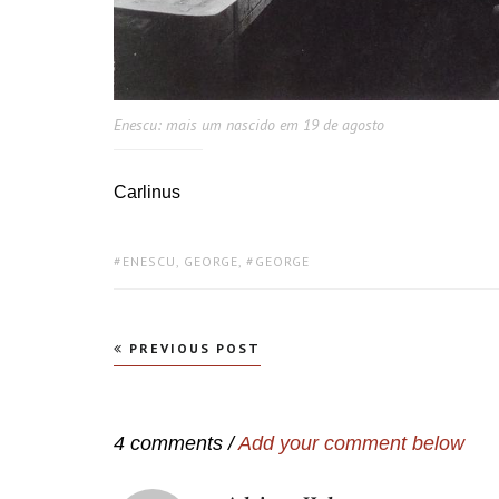
Enescu: mais um nascido em 19 de agosto
Carlinus
TAGS:
ENESCU, GEORGE
,
GEORGE
Navegação
PREVIOUS POST
de
Post
4 comments /
Add your comment below