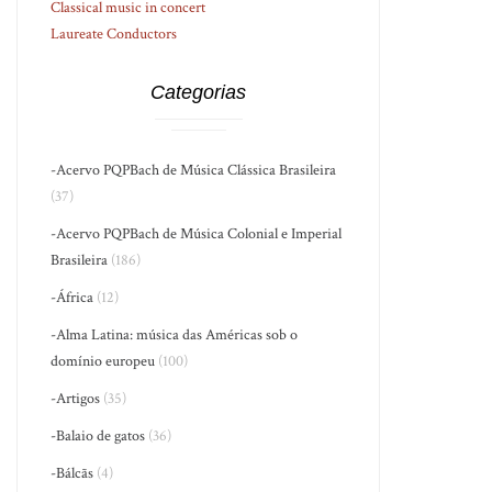
Classical music in concert
Laureate Conductors
Categorias
-Acervo PQPBach de Música Clássica Brasileira
(37)
-Acervo PQPBach de Música Colonial e Imperial
Brasileira
(186)
-África
(12)
-Alma Latina: música das Américas sob o
domínio europeu
(100)
-Artigos
(35)
-Balaio de gatos
(36)
-Bálcãs
(4)