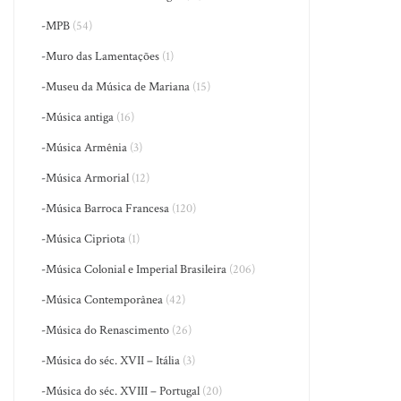
-MPB
(54)
-Muro das Lamentações
(1)
-Museu da Música de Mariana
(15)
-Música antiga
(16)
-Música Armênia
(3)
-Música Armorial
(12)
-Música Barroca Francesa
(120)
-Música Cipriota
(1)
-Música Colonial e Imperial Brasileira
(206)
-Música Contemporânea
(42)
-Música do Renascimento
(26)
-Música do séc. XVII – Itália
(3)
-Música do séc. XVIII – Portugal
(20)