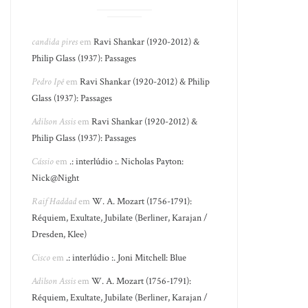
candida pires
em
Ravi Shankar (1920-2012) &
Philip Glass (1937): Passages
Pedro Ipê
em
Ravi Shankar (1920-2012) & Philip
Glass (1937): Passages
Adilson Assis
em
Ravi Shankar (1920-2012) &
Philip Glass (1937): Passages
Cássio
em
.: interlúdio :. Nicholas Payton:
Nick@Night
Raif Haddad
em
W. A. Mozart (1756-1791):
Réquiem, Exultate, Jubilate (Berliner, Karajan /
Dresden, Klee)
Cisco
em
.: interlúdio :. Joni Mitchell: Blue
Adilson Assis
em
W. A. Mozart (1756-1791):
Réquiem, Exultate, Jubilate (Berliner, Karajan /