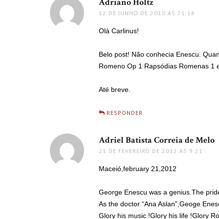
Adriano Holtz
disse:
12 DE JUNHO DE 2010 ÀS 21:16
Olá Carlinus!
Belo post! Não conhecia Enescu. Quan
Romeno Op 1 Rapsódias Romenas 1 e
Até breve.
RESPONDER
Adriel Batista Correia de Melo
d
21 DE FEVEREIRO DE 2012 ÀS 9:21
Maceió,february 21,2012
George Enescu was a genius.The prid
As the doctor “Ana Aslan”,Geoge Enes
Glory his music !Glory his life !Glory R