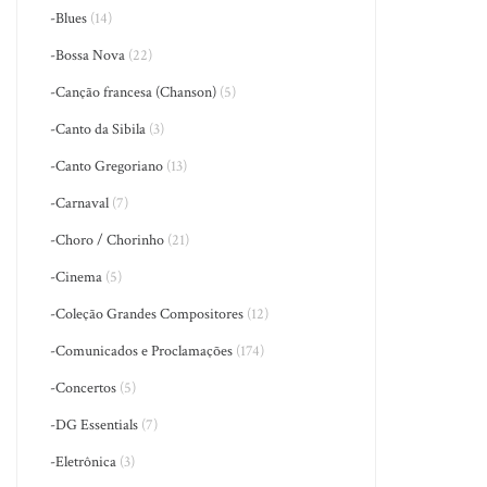
-Blues
(14)
-Bossa Nova
(22)
-Canção francesa (Chanson)
(5)
-Canto da Sibila
(3)
-Canto Gregoriano
(13)
-Carnaval
(7)
-Choro / Chorinho
(21)
-Cinema
(5)
-Coleção Grandes Compositores
(12)
-Comunicados e Proclamações
(174)
-Concertos
(5)
-DG Essentials
(7)
-Eletrônica
(3)