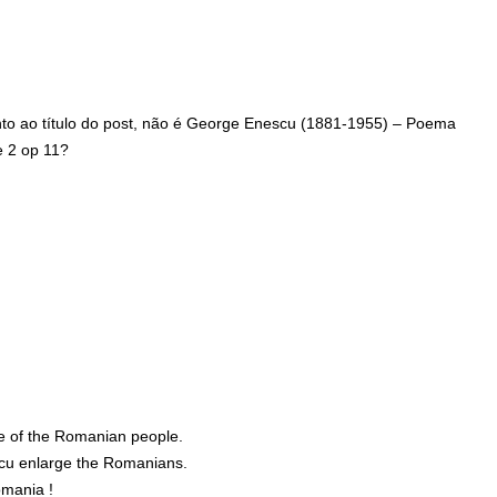
to ao título do post, não é George Enescu (1881-1955) – Poema
 2 op 11?
isse:
e of the Romanian people.
cu enlarge the Romanians.
omania !