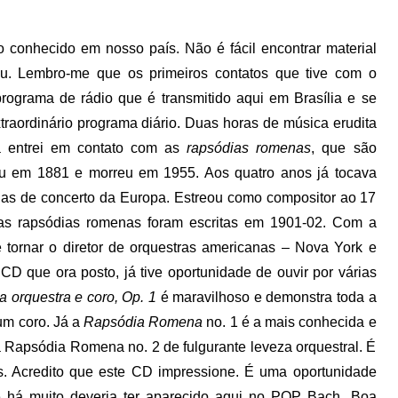
conhecido em nosso país. Não é fácil encontrar material
eu. Lembro-me que os primeiros contatos que tive com o
rograma de rádio que é transmitido aqui em Brasília e se
traordinário programa diário. Duas horas de música erudita
a entrei em contato com as
rapsódias romenas
, que são
eu em 1881 e morreu em 1955. Aos quatro anos já tocava
las de concerto da Europa. Estreou como compositor ao 17
as rapsódias romenas foram escritas em 1901-02. Com a
 tornar o diretor de orquestras americanas – Nova York e
CD que ora posto, já tive oportunidade de ouvir por várias
orquestra e coro, Op. 1
é maravilhoso e demonstra toda a
um coro. Já a
Rapsódia Romena
no. 1 é a mais conhecida e
 Rapsódia Romena no. 2 de fulgurante leveza orquestral. É
us. Acredito que este CD impressione. É uma oportunidade
 há muito deveria ter aparecido aqui no PQP Bach. Boa