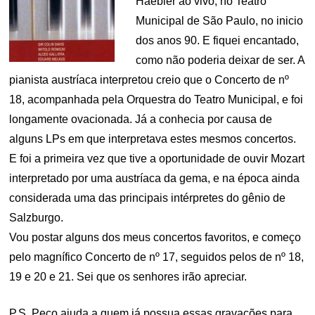
Haebler ao vivo, no Teatro
Municipal de São Paulo, no inicio
dos anos 90. E fiquei encantado,
como não poderia deixar de ser. A
pianista austríaca interpretou creio que o Concerto de nº
18, acompanhada pela Orquestra do Teatro Municipal, e foi
longamente ovacionada. Já a conhecia por causa de
alguns LPs em que interpretava estes mesmos concertos.
E foi a primeira vez que tive a oportunidade de ouvir Mozart
interpretado por uma austríaca da gema, e na época ainda
considerada uma das principais intérpretes do gênio de
Salzburgo.
Vou postar alguns dos meus concertos favoritos, e começo
pelo magnífico Concerto de nº 17, seguidos pelos de nº 18,
19 e 20 e 21. Sei que os senhores irão apreciar.
P.S. Peço ajuda a quem já possua essas gravações para