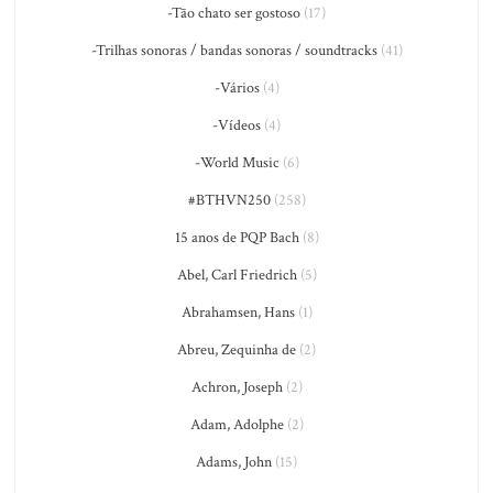
-Tão chato ser gostoso
(17)
-Trilhas sonoras / bandas sonoras / soundtracks
(41)
-Vários
(4)
-Vídeos
(4)
-World Music
(6)
#BTHVN250
(258)
15 anos de PQP Bach
(8)
Abel, Carl Friedrich
(5)
Abrahamsen, Hans
(1)
Abreu, Zequinha de
(2)
Achron, Joseph
(2)
Adam, Adolphe
(2)
Adams, John
(15)