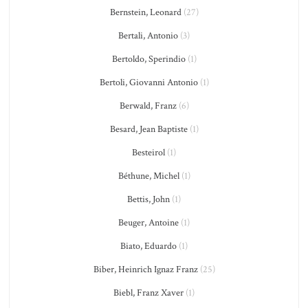
Bernstein, Leonard
(27)
Bertali, Antonio
(3)
Bertoldo, Sperindio
(1)
Bertoli, Giovanni Antonio
(1)
Berwald, Franz
(6)
Besard, Jean Baptiste
(1)
Besteirol
(1)
Béthune, Michel
(1)
Bettis, John
(1)
Beuger, Antoine
(1)
Biato, Eduardo
(1)
Biber, Heinrich Ignaz Franz
(25)
Biebl, Franz Xaver
(1)