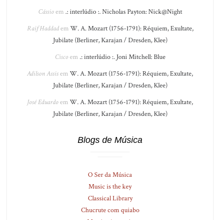
Cássio
em
.: interlúdio :. Nicholas Payton: Nick@Night
Raif Haddad
em
W. A. Mozart (1756-1791): Réquiem, Exultate,
Jubilate (Berliner, Karajan / Dresden, Klee)
Cisco
em
.: interlúdio :. Joni Mitchell: Blue
Adilson Assis
em
W. A. Mozart (1756-1791): Réquiem, Exultate,
Jubilate (Berliner, Karajan / Dresden, Klee)
José Eduardo
em
W. A. Mozart (1756-1791): Réquiem, Exultate,
Jubilate (Berliner, Karajan / Dresden, Klee)
Blogs de Música
O Ser da Música
Music is the key
Classical Library
Chucrute com quiabo