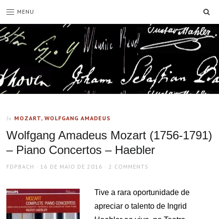
SE
MENU
MOZART, WOLFGANG AMADEUS
In
Wolfgang Amadeus Mozart (1756-1791)
– Piano Concertos – Haebler
AUTHOR
POSTED
FDPBACH
16 DE MAIO DE 2016
2 COMMENTS
ON
Tive a rara oportunidade de
apreciar o talento de Ingrid