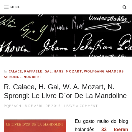
SE
MENU
CALACE, RAFFAELE
,
GAL, HANS
,
MOZART, WOLFGANG AMADEUS
,
In
SPRONGL, NORBERT
R. Calace, H. Gal, W. A. Mozart, N.
Sprongl: Le Livre D`or De La Mandoline
AUTHOR
POSTED
PQPBACH
8 DE ABRIL DE 2016
LEAVE A COMMENT
ON
Eu gosto muito do blog
holandês
33 toeren