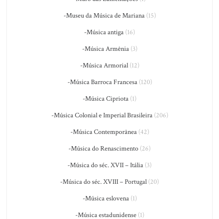
-Museu da Música de Mariana
(15)
-Música antiga
(16)
-Música Armênia
(3)
-Música Armorial
(12)
-Música Barroca Francesa
(120)
-Música Cipriota
(1)
-Música Colonial e Imperial Brasileira
(206)
-Música Contemporânea
(42)
-Música do Renascimento
(26)
-Música do séc. XVII – Itália
(3)
-Música do séc. XVIII – Portugal
(20)
-Música eslovena
(1)
-Música estadunidense
(1)