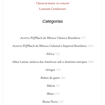
Classical music in concert
Laureate Conductors
Categorias
-Acervo PQPBach de Música Clássica Brasileira
(37)
-Acervo PQPBach de Música Colonial e Imperial Brasileira
(186)
-África
(12)
-Alma Latina: música das Américas sob o domínio europeu
(100)
-Artigos
(35)
-Balaio de gatos
(36)
-Bálcãs
(4)
-Blues
(14)
-Bossa Nova
(22)