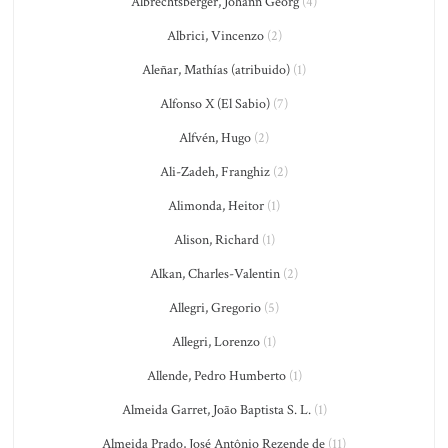
Albrechtsberger, Johann Georg
(4)
Albrici, Vincenzo
(2)
Aleñar, Mathías (atribuido)
(1)
Alfonso X (El Sabio)
(7)
Alfvén, Hugo
(2)
Ali-Zadeh, Franghiz
(2)
Alimonda, Heitor
(1)
Alison, Richard
(1)
Alkan, Charles-Valentin
(2)
Allegri, Gregorio
(5)
Allegri, Lorenzo
(1)
Allende, Pedro Humberto
(1)
Almeida Garret, João Baptista S. L.
(1)
Almeida Prado, José Antônio Rezende de
(11)