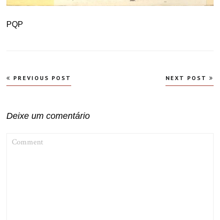
PQP
Navegação
PREVIOUS POST
NEXT POST
de
Post
Deixe um comentário
COMMENT