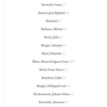
Berwald, Franz
(6)
Besard, Jean Baptiste
(1)
Besteirol
(1)
Béthune, Michel
(1)
Bettis, John
(1)
Beuger, Antoine
(1)
Biato, Eduardo
(1)
Biber, Heinrich Ignaz Franz
(25)
Biebl, Franz Xaver
(1)
Binchois, Gilles
(1)
Bingen, Hildegard von
(4)
Birckenstock, Johann Adam
(1)
Birtwistle, Harrison
(1)