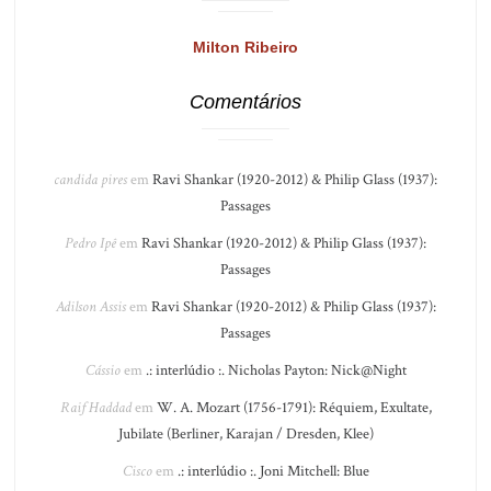
Milton Ribeiro
Comentários
candida pires
em
Ravi Shankar (1920-2012) & Philip Glass (1937):
Passages
Pedro Ipê
em
Ravi Shankar (1920-2012) & Philip Glass (1937):
Passages
Adilson Assis
em
Ravi Shankar (1920-2012) & Philip Glass (1937):
Passages
Cássio
em
.: interlúdio :. Nicholas Payton: Nick@Night
Raif Haddad
em
W. A. Mozart (1756-1791): Réquiem, Exultate,
Jubilate (Berliner, Karajan / Dresden, Klee)
Cisco
em
.: interlúdio :. Joni Mitchell: Blue