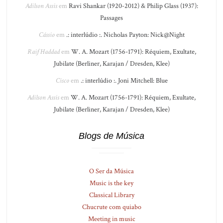
Adilson Assis
em
Ravi Shankar (1920-2012) & Philip Glass (1937):
Passages
Cássio
em
.: interlúdio :. Nicholas Payton: Nick@Night
Raif Haddad
em
W. A. Mozart (1756-1791): Réquiem, Exultate,
Jubilate (Berliner, Karajan / Dresden, Klee)
Cisco
em
.: interlúdio :. Joni Mitchell: Blue
Adilson Assis
em
W. A. Mozart (1756-1791): Réquiem, Exultate,
Jubilate (Berliner, Karajan / Dresden, Klee)
Blogs de Música
O Ser da Música
Music is the key
Classical Library
Chucrute com quiabo
Meeting in music