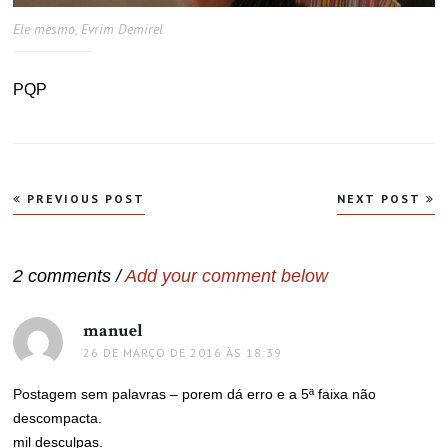
Ele mesmo, Evrim Demirel
PQP
Navegação
PREVIOUS POST
NEXT POST
de
Post
2 comments /
Add your comment below
manuel
disse:
26 DE MARÇO DE 2016 ÀS 18:39
Postagem sem palavras – porem dá erro e a 5ª faixa não
descompacta.
mil desculpas.