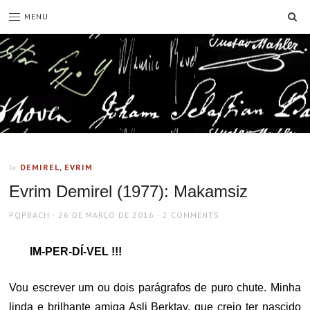
SE
MENU
DEMIREL, EVRIM
In
Evrim Demirel (1977): Makamsiz
AUTHOR
POSTED
PQPBACH
26 DE MARÇO DE 2016
2 COMMENTS
ON
IM-PER-DÍ-VEL !!!
Vou escrever um ou dois parágrafos de puro chute. Minha
linda e brilhante amiga Asli Berktay, que creio ter nascido