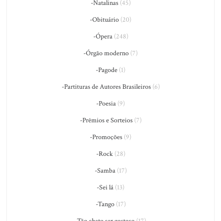
-Natalinas
(45)
-Obituário
(20)
-Ópera
(248)
-Órgão moderno
(7)
-Pagode
(1)
-Partituras de Autores Brasileiros
(6)
-Poesia
(9)
-Prêmios e Sorteios
(7)
-Promoções
(9)
-Rock
(28)
-Samba
(17)
-Sei lá
(13)
-Tango
(17)
-Tão chato ser gostoso
(17)