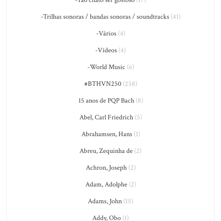
-Trilhas sonoras / bandas sonoras / soundtracks
(41)
-Vários
(4)
-Vídeos
(4)
-World Music
(6)
#BTHVN250
(258)
15 anos de PQP Bach
(8)
Abel, Carl Friedrich
(5)
Abrahamsen, Hans
(1)
Abreu, Zequinha de
(2)
Achron, Joseph
(2)
Adam, Adolphe
(2)
Adams, John
(15)
Addy, Obo
(1)