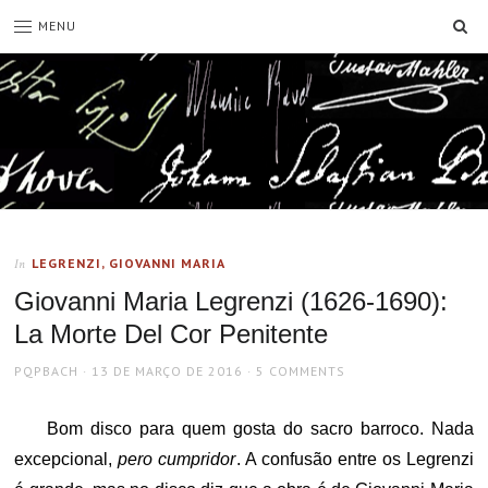
SE
MENU
LEGRENZI, GIOVANNI MARIA
In
Giovanni Maria Legrenzi (1626-1690):
La Morte Del Cor Penitente
AUTHOR
POSTED
PQPBACH
13 DE MARÇO DE 2016
5 COMMENTS
ON
Bom disco para quem gosta do sacro barroco. Nada
excepcional,
pero cumpridor
. A confusão entre os Legrenzi