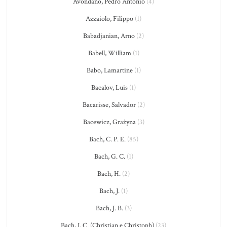
Avondano, Pedro Antonio
(4)
Azzaiolo, Filippo
(1)
Babadjanian, Arno
(2)
Babell, William
(1)
Babo, Lamartine
(1)
Bacalov, Luis
(1)
Bacarisse, Salvador
(2)
Bacewicz, Grażyna
(3)
Bach, C. P. E.
(85)
Bach, G. C.
(1)
Bach, H.
(2)
Bach, J.
(1)
Bach, J. B.
(3)
Bach, J. C. (Christian e Christoph)
(23)