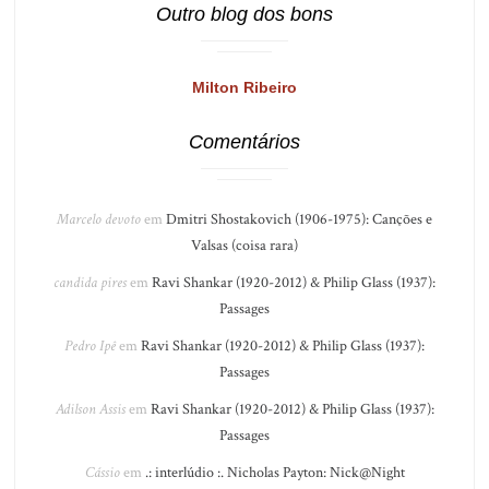
Outro blog dos bons
Milton Ribeiro
Comentários
Marcelo devoto
em
Dmitri Shostakovich (1906-1975): Canções e
Valsas (coisa rara)
candida pires
em
Ravi Shankar (1920-2012) & Philip Glass (1937):
Passages
Pedro Ipê
em
Ravi Shankar (1920-2012) & Philip Glass (1937):
Passages
Adilson Assis
em
Ravi Shankar (1920-2012) & Philip Glass (1937):
Passages
Cássio
em
.: interlúdio :. Nicholas Payton: Nick@Night