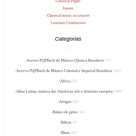
Classical Pippo
Susato
Classical music in concert
Laureate Conductors
Categorias
-Acervo PQPBach de Música Clássica Brasileira
(37)
-Acervo PQPBach de Música Colonial e Imperial Brasileira
(186)
-África
(12)
-Alma Latina: música das Américas sob o domínio europeu
(100)
-Artigos
(35)
-Balaio de gatos
(36)
-Bálcãs
(4)
-Blues
(14)