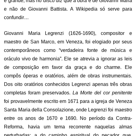
é grande, mas no disco diz que a obra é de Giovanni Maria
e não de Giovanni Battista. A Wikipedia só serve para
confundir…
Giovanni Maria Legrenzi (1626-1690), compositor e
maestro de San Marco, em Veneza, foi elogiado por seus
contemporâneos como “verdadeira fonte de música e
oráculo vivo de harmonia”. Ele se atrevia a ignorar as leis
de composição em favor da graça e do charme. Ele
compôs óperas e oratórios, além de obras instrumentais.
Dos oito oratórios conhecidos Legrenzi apenas três obras
completas foram preservados.
La Morte del cor penitente
foi provavelmente escrito em 1671 para a igreja de Veneza
Santa Maria della Consolazione, onde Legrenzi foi maestro
entre os anos de 1670 e 1690. No período da Contra-
Reforma, havia um tema recorrente naquelas almas
perturbadas: a do caminho espiritual do pecador que,