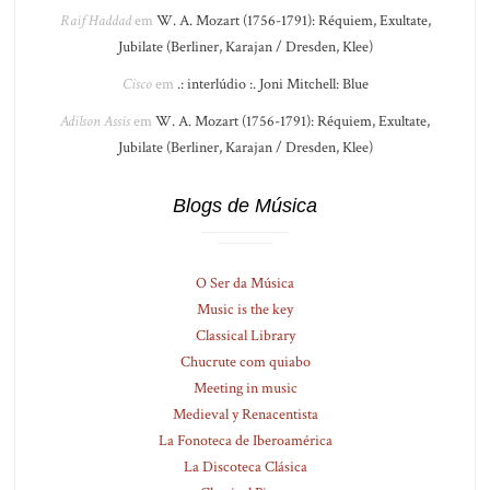
Raif Haddad
em
W. A. Mozart (1756-1791): Réquiem, Exultate,
Jubilate (Berliner, Karajan / Dresden, Klee)
Cisco
em
.: interlúdio :. Joni Mitchell: Blue
Adilson Assis
em
W. A. Mozart (1756-1791): Réquiem, Exultate,
Jubilate (Berliner, Karajan / Dresden, Klee)
Blogs de Música
O Ser da Música
Music is the key
Classical Library
Chucrute com quiabo
Meeting in music
Medieval y Renacentista
La Fonoteca de Iberoamérica
La Discoteca Clásica