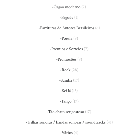
-Órgão moderno
(7)
-Pagode
(1)
-Partituras de Autores Brasileiros
(6)
-Poesia
(9)
-Prêmios e Sorteios
(7)
-Promoções
(9)
-Rock
(28)
-Samba
(17)
-Sei lá
(13)
-Tango
(17)
-Tão chato ser gostoso
(17)
-Trilhas sonoras / bandas sonoras / soundtracks
(41)
-Vários
(4)