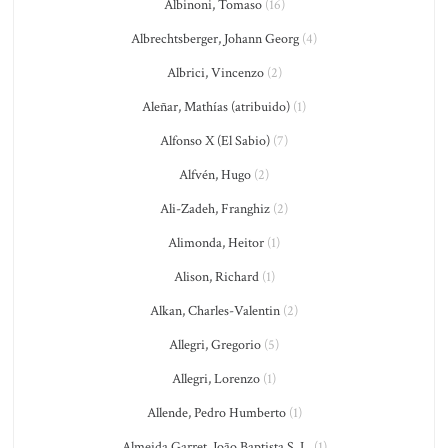
Albinoni, Tomaso
(16)
Albrechtsberger, Johann Georg
(4)
Albrici, Vincenzo
(2)
Aleñar, Mathías (atribuido)
(1)
Alfonso X (El Sabio)
(7)
Alfvén, Hugo
(2)
Ali-Zadeh, Franghiz
(2)
Alimonda, Heitor
(1)
Alison, Richard
(1)
Alkan, Charles-Valentin
(2)
Allegri, Gregorio
(5)
Allegri, Lorenzo
(1)
Allende, Pedro Humberto
(1)
Almeida Garret, João Baptista S. L.
(1)