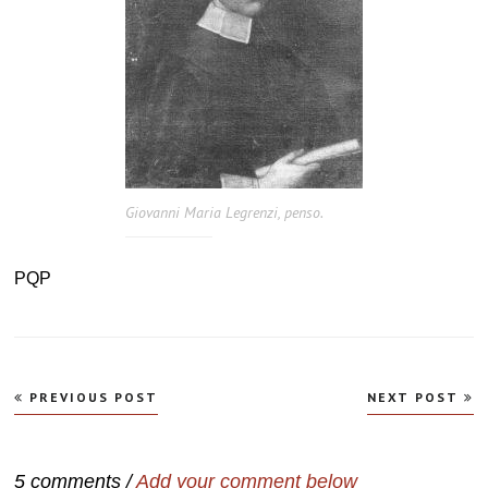
Giovanni Maria Legrenzi, penso.
PQP
Navegação
PREVIOUS POST
NEXT POST
de
Post
5 comments /
Add your comment below