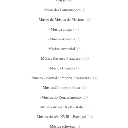
-MPB
(54)
-Muro das Lamentações
(1)
-Museu da Música de Mariana
(15)
-Música antiga
(16)
-Música Armênia
(3)
-Música Armorial
(12)
-Música Barroca Francesa
(120)
-Música Cipriota
(1)
-Música Colonial e Imperial Brasileira
(206)
-Música Contemporânea
(42)
-Música do Renascimento
(26)
-Música do séc. XVII – Itália
(3)
-Música do séc. XVIII – Portugal
(20)
-Música eslovena
(1)