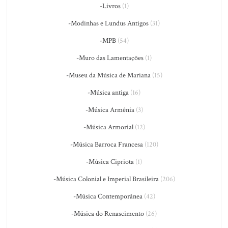
-Livros
(1)
-Modinhas e Lundus Antigos
(31)
-MPB
(54)
-Muro das Lamentações
(1)
-Museu da Música de Mariana
(15)
-Música antiga
(16)
-Música Armênia
(3)
-Música Armorial
(12)
-Música Barroca Francesa
(120)
-Música Cipriota
(1)
-Música Colonial e Imperial Brasileira
(206)
-Música Contemporânea
(42)
-Música do Renascimento
(26)