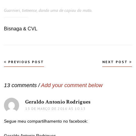
Guarnieri, tieteense, dando uma de capiau do mato.
Bisnaga & CVL
Navegação
PREVIOUS POST
NEXT POST
de
Post
13 comments /
Add your comment below
Geraldo Antonio Rodrigues
disse:
13 DE MARÇO DE 2016 ÀS 10:13
Segue meu compartilhamento no facebook:
Geraldo Antonio Rodrigues