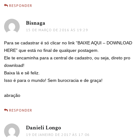
RESPONDER
Bisnaga
disse:
15 DE MARÇO DE 2016 ÀS 19:29
Para se cadastrar é só clicar no link “BAIXE AQUI – DOWNLOAD
HERE” que está no final de qualquer postagem.
Ele te encaminha para a central de cadastro, ou seja, direto pro
download!
Baixa lá e sê feliz.
Isso é para o mundo! Sem burocracia e de graça!
abração
RESPONDER
Danieli Longo
disse:
19 DE JANEIRO DE 2017 ÀS 17:06