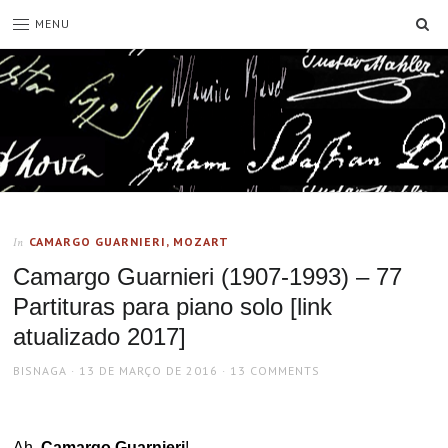
SE
MENU
CAMARGO GUARNIERI, MOZART
In
Camargo Guarnieri (1907-1993) – 77
Partituras para piano solo [link
atualizado 2017]
AUTHOR
POSTED
BISNAGA
13 DE MARÇO DE 2016
13 COMMENTS
ON
Ah,
Camargo Guarnieri
!…