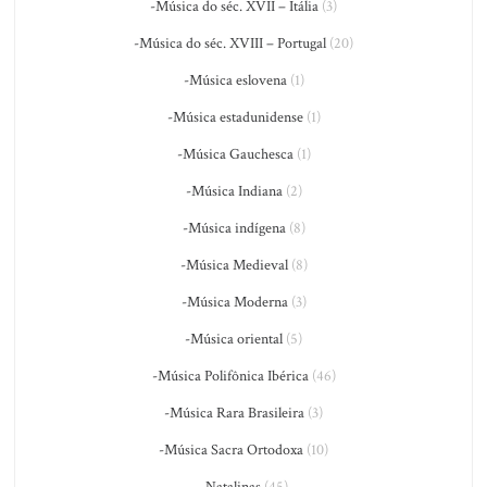
-Música do séc. XVII – Itália
(3)
-Música do séc. XVIII – Portugal
(20)
-Música eslovena
(1)
-Música estadunidense
(1)
-Música Gauchesca
(1)
-Música Indiana
(2)
-Música indígena
(8)
-Música Medieval
(8)
-Música Moderna
(3)
-Música oriental
(5)
-Música Polifônica Ibérica
(46)
-Música Rara Brasileira
(3)
-Música Sacra Ortodoxa
(10)