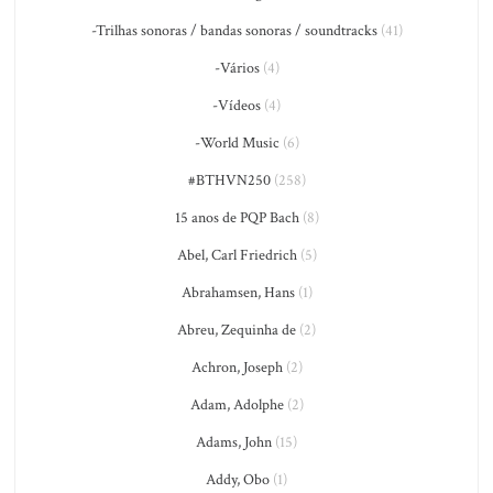
-Trilhas sonoras / bandas sonoras / soundtracks
(41)
-Vários
(4)
-Vídeos
(4)
-World Music
(6)
#BTHVN250
(258)
15 anos de PQP Bach
(8)
Abel, Carl Friedrich
(5)
Abrahamsen, Hans
(1)
Abreu, Zequinha de
(2)
Achron, Joseph
(2)
Adam, Adolphe
(2)
Adams, John
(15)
Addy, Obo
(1)