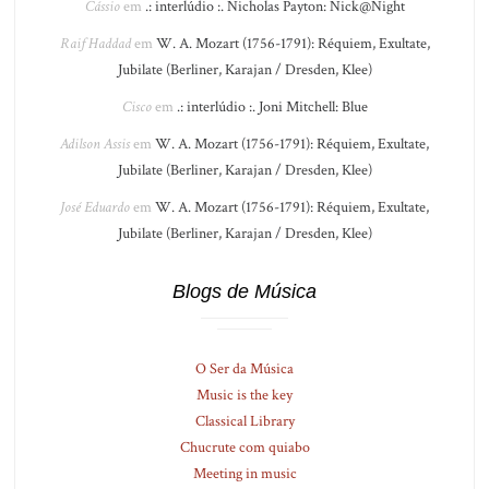
Cássio
em
.: interlúdio :. Nicholas Payton: Nick@Night
Raif Haddad
em
W. A. Mozart (1756-1791): Réquiem, Exultate,
Jubilate (Berliner, Karajan / Dresden, Klee)
Cisco
em
.: interlúdio :. Joni Mitchell: Blue
Adilson Assis
em
W. A. Mozart (1756-1791): Réquiem, Exultate,
Jubilate (Berliner, Karajan / Dresden, Klee)
José Eduardo
em
W. A. Mozart (1756-1791): Réquiem, Exultate,
Jubilate (Berliner, Karajan / Dresden, Klee)
Blogs de Música
O Ser da Música
Music is the key
Classical Library
Chucrute com quiabo
Meeting in music