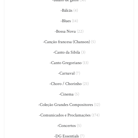
-Balaio de gatos
(36)
-Bálcãs
(4)
-Blues
(14)
-Bossa Nova
(22)
-Canção francesa (Chanson)
(5)
-Canto da Sibila
(3)
-Canto Gregoriano
(13)
-Carnaval
(7)
-Choro / Chorinho
(21)
-Cinema
(5)
-Coleção Grandes Compositores
(12)
-Comunicados e Proclamações
(174)
-Concertos
(5)
-DG Essentials
(7)