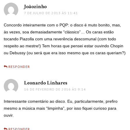
Joãozinho
disse:
7 DE JULHO DE 2013 ÀS 11:41
Concordo inteiramente com o PQP: o disco é muto bonito, mas,
às vezes, soa demasiadamente “clássico”… Os caras estão
tocando Piazolla com uma reverência descomunal (com todo
respeito ao mestre!) Tem horas que pensei estar ouvindo Chopin
ou Debussy (ou será que era isso mesmo que os caras queriam?)
RESPONDER
Leonardo Linhares
disse:
16 DE FEVEREIRO DE 2016 ÀS 9:14
Interessante comentário ao disco. Eu, particularmente, prefiro
mesmo a música mais “limpinha”, por isso fiquei curioso para
ouvir.
RESPONDER