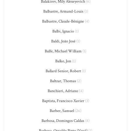
Balakirev, Mily Alexeyevich
(6)
Balbastre, Armand-Louis
(1)
Balbastre, Claude-Bénigne
(4)
Balbi, Ignacio
(1)
Baldi, João José
(1)
Balfe, Michael William
(1)
Balke, Jon
(1)
Ballard Senior, Robert
(1)
Baltzar, Thomas
(2)
Banchieri, Adriano
(4)
Baptista, Francisco Xavier
(3)
Barber, Samuel
(26)
Barbosa, Domingos Caldas
(8)
Barbosa, Osvaldo Pinto (Vavá)
(1)