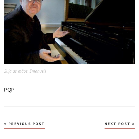
Suja as mãos, Emanuel!
PQP
Navegação
PREVIOUS POST
NEXT POST
de
Post