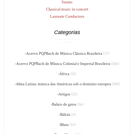
Susato
Classical music in concert
Laureate Conductors
Categorias
-Acervo PQPBach de Música Clássica Brasileira
(37)
-Acervo PQPBach de Música Colonial e Imperial Brasileira
(186)
-África
(12)
-Alma Latina: música das Américas sob o domínio europeu
(100)
-Artigos
(35)
-Balaio de gatos
(36)
-Bálcãs
(4)
-Blues
(14)