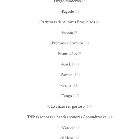
-Órgão moderno
(7)
-Pagode
(1)
-Partituras de Autores Brasileiros
(6)
-Poesia
(9)
-Prêmios e Sorteios
(7)
-Promoções
(9)
-Rock
(28)
-Samba
(17)
-Sei lá
(13)
-Tango
(17)
-Tão chato ser gostoso
(17)
-Trilhas sonoras / bandas sonoras / soundtracks
(41)
-Vários
(4)
-Vídeos
(4)