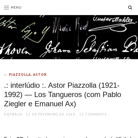
SE
MENU
PIAZZOLLA, ASTOR
In
.: interlúdio :. Astor Piazzolla (1921-
1992) — Los Tangueros (com Pablo
Ziegler e Emanuel Ax)
AUTHOR
POSTED
PQPBACH
15 DE FEVEREIRO DE 2016
11 COMMENTS
ON