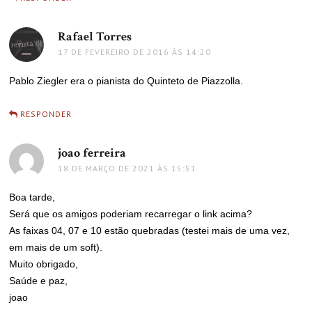
Rafael Torres
disse:
17 DE FEVEREIRO DE 2016 ÀS 14:20
Pablo Ziegler era o pianista do Quinteto de Piazzolla.
RESPONDER
joao ferreira
disse:
18 DE MARÇO DE 2021 ÀS 15:51
Boa tarde,
Será que os amigos poderiam recarregar o link acima?
As faixas 04, 07 e 10 estão quebradas (testei mais de uma vez,
em mais de um soft).
Muito obrigado,
Saúde e paz,
joao