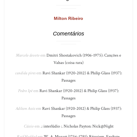
Milton Ribeiro
Comentários
Marcelo devoto
em
Dmitri Shostakovich (1906-1975): Canções e
Valsas (coisa rara)
candida pires
em
Ravi Shankar (1920-2012) & Philip Glass (1937):
Passages
Pedro Ipê
em
Ravi Shankar (1920-2012) & Philip Glass (1937):
Passages
Adilson Assis
em
Ravi Shankar (1920-2012) & Philip Glass (1937):
Passages
Cássio
em
.: interlúdio :. Nicholas Payton: Nick@Night
Raif Haddad
em
W. A. Mozart (1756-1791): Réquiem, Exultate,