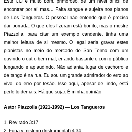
Este CD é muito bom, primoroso, de um nível difícil de
encontrar por aí, mas… Falta sangue e sujeira nos pianos
de Los Tangueros. O pessoal não entende que é preciso
dar porrada. O que eles fizeram está bonito, mas o mestre
Piazzolla, para citar um exemplo candente, tinha uma
melhor leitura de si mesmo. O legal seria gravar estes
pianistas no meio do mercado de San Telmo com um
ouvindo o outro bem mal, errando bastante e com o público
fungando e aplaudindo. Não adianta, lugar de cachorro e
de tango é na rua. Eu sou um grande admirador do erro ao
vivo, do erro por tesão. Isso aqui, apesar de lindo, está
perfeito demais. Há que sujar. É minha opinião.
Astor Piazzolla (1921-1992) — Los Tangueros
1. Revirado 3:17
2. Fuga y misterio (Instrumental) 4:34