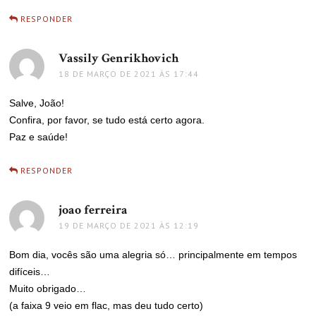
RESPONDER
Vassily Genrikhovich
disse:
18 DE MARÇO DE 2021 ÀS 17:44
Salve, João!
Confira, por favor, se tudo está certo agora.
Paz e saúde!
RESPONDER
joao ferreira
disse:
19 DE MARÇO DE 2021 ÀS 12:19
Bom dia, vocês são uma alegria só… principalmente em tempos
difíceis…
Muito obrigado…
(a faixa 9 veio em flac, mas deu tudo certo)