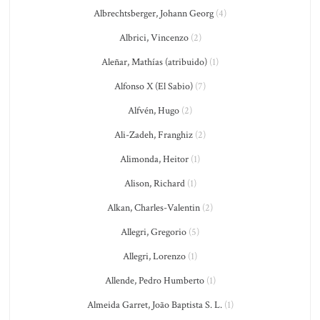
Albrechtsberger, Johann Georg
(4)
Albrici, Vincenzo
(2)
Aleñar, Mathías (atribuido)
(1)
Alfonso X (El Sabio)
(7)
Alfvén, Hugo
(2)
Ali-Zadeh, Franghiz
(2)
Alimonda, Heitor
(1)
Alison, Richard
(1)
Alkan, Charles-Valentin
(2)
Allegri, Gregorio
(5)
Allegri, Lorenzo
(1)
Allende, Pedro Humberto
(1)
Almeida Garret, João Baptista S. L.
(1)