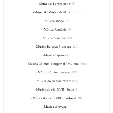
-Muro das Lamentações
(1)
-Museu da Música de Mariana
(15)
-Música antiga
(16)
-Música Armênia
(3)
-Música Armorial
(12)
-Música Barroca Francesa
(120)
-Música Cipriota
(1)
-Música Colonial e Imperial Brasileira
(206)
-Música Contemporânea
(42)
-Música do Renascimento
(26)
-Música do séc. XVII – Itália
(3)
-Música do séc. XVIII – Portugal
(20)
-Música eslovena
(1)