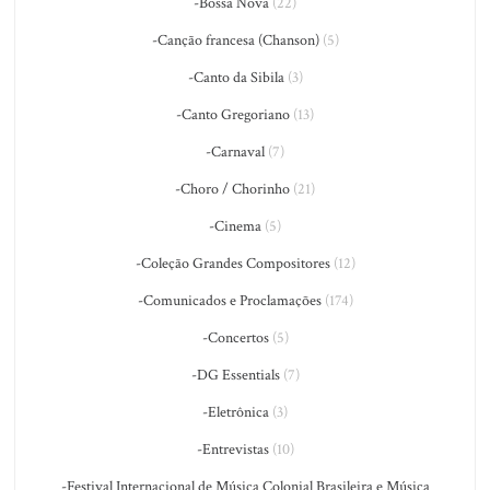
-Bossa Nova
(22)
-Canção francesa (Chanson)
(5)
-Canto da Sibila
(3)
-Canto Gregoriano
(13)
-Carnaval
(7)
-Choro / Chorinho
(21)
-Cinema
(5)
-Coleção Grandes Compositores
(12)
-Comunicados e Proclamações
(174)
-Concertos
(5)
-DG Essentials
(7)
-Eletrônica
(3)
-Entrevistas
(10)
-Festival Internacional de Música Colonial Brasileira e Música