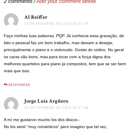
2 comments /
Add your comment below
Al Reiffer
disse:
13 DE FEVEREIRO DE 2016 ÀS 15:39
Faço minhas tuas palavras, PQP. Já conhecia essa gravação, de
fato o pessoal faz um bom trabalho, mas deixam a desejar,
principalmente o piano e o violoncelo. Gostei do violino. No geral
os caras são bons, mas para tocar com a força digna dos
melhores quartetos para piano já compostos, tem que se ser bem
mais que isso.
RESPONDER
Jorge Luis Argüero
disse:
13 DE FEVEREIRO DE 2016 ÀS 17:06
A mí me gustaron mucho los dos discos.-
No los sentí “muy románticos” pero imagino que tal vez,