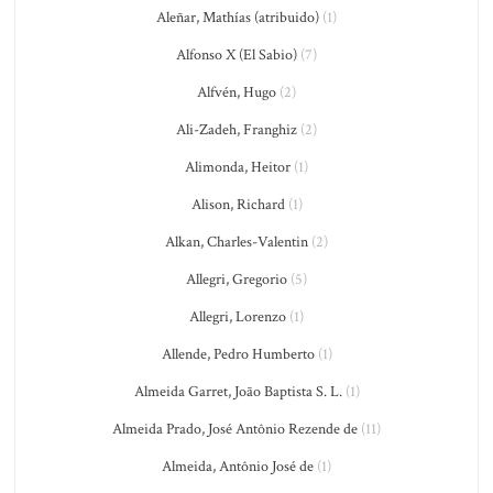
Aleñar, Mathías (atribuido)
(1)
Alfonso X (El Sabio)
(7)
Alfvén, Hugo
(2)
Ali-Zadeh, Franghiz
(2)
Alimonda, Heitor
(1)
Alison, Richard
(1)
Alkan, Charles-Valentin
(2)
Allegri, Gregorio
(5)
Allegri, Lorenzo
(1)
Allende, Pedro Humberto
(1)
Almeida Garret, João Baptista S. L.
(1)
Almeida Prado, José Antônio Rezende de
(11)
Almeida, Antônio José de
(1)