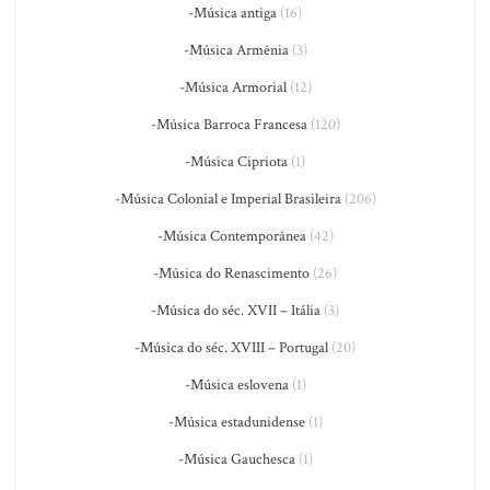
-Música antiga
(16)
-Música Armênia
(3)
-Música Armorial
(12)
-Música Barroca Francesa
(120)
-Música Cipriota
(1)
-Música Colonial e Imperial Brasileira
(206)
-Música Contemporânea
(42)
-Música do Renascimento
(26)
-Música do séc. XVII – Itália
(3)
-Música do séc. XVIII – Portugal
(20)
-Música eslovena
(1)
-Música estadunidense
(1)
-Música Gauchesca
(1)