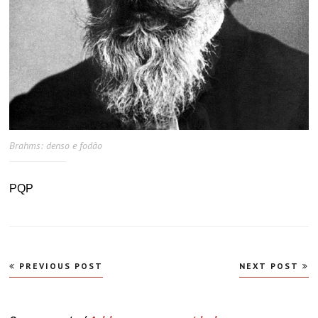
Brahms: denso e fodão
PQP
Navegação
PREVIOUS POST
NEXT POST
de
Post