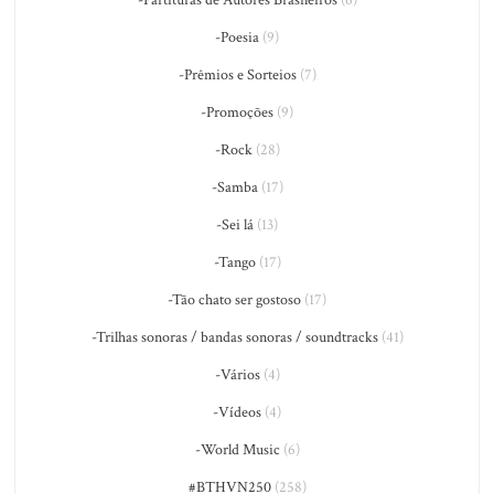
-Partituras de Autores Brasileiros
(6)
-Poesia
(9)
-Prêmios e Sorteios
(7)
-Promoções
(9)
-Rock
(28)
-Samba
(17)
-Sei lá
(13)
-Tango
(17)
-Tão chato ser gostoso
(17)
-Trilhas sonoras / bandas sonoras / soundtracks
(41)
-Vários
(4)
-Vídeos
(4)
-World Music
(6)
#BTHVN250
(258)