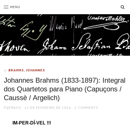
SE
MENU
BRAHMS, JOHANNES
In
Johannes Brahms (1833-1897): Integral
dos Quartetos para Piano (Capuçons /
Caussè / Argelich)
AUTHOR
POSTED
PQPBACH
12 DE FEVEREIRO DE 2016
2 COMMENTS
ON
IM-PER-DÍ-VEL !!!