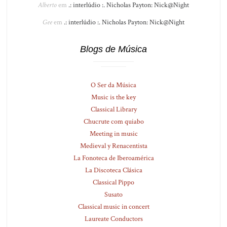
Alberto
em
.: interlúdio :. Nicholas Payton: Nick@Night
Gee
em
.: interlúdio :. Nicholas Payton: Nick@Night
Blogs de Música
O Ser da Música
Music is the key
Classical Library
Chucrute com quiabo
Meeting in music
Medieval y Renacentista
La Fonoteca de Iberoamérica
La Discoteca Clásica
Classical Pippo
Susato
Classical music in concert
Laureate Conductors