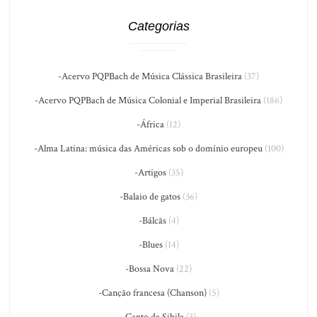
Categorias
-Acervo PQPBach de Música Clássica Brasileira
(37)
-Acervo PQPBach de Música Colonial e Imperial Brasileira
(186)
-África
(12)
-Alma Latina: música das Américas sob o domínio europeu
(100)
-Artigos
(35)
-Balaio de gatos
(36)
-Bálcãs
(4)
-Blues
(14)
-Bossa Nova
(22)
-Canção francesa (Chanson)
(5)