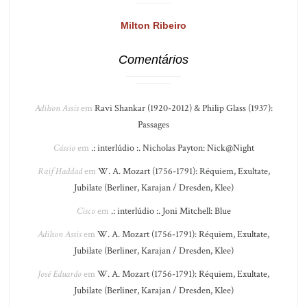
Milton Ribeiro
Comentários
Adilson Assis
em
Ravi Shankar (1920-2012) & Philip Glass (1937):
Passages
Cássio
em
.: interlúdio :. Nicholas Payton: Nick@Night
Raif Haddad
em
W. A. Mozart (1756-1791): Réquiem, Exultate,
Jubilate (Berliner, Karajan / Dresden, Klee)
Cisco
em
.: interlúdio :. Joni Mitchell: Blue
Adilson Assis
em
W. A. Mozart (1756-1791): Réquiem, Exultate,
Jubilate (Berliner, Karajan / Dresden, Klee)
José Eduardo
em
W. A. Mozart (1756-1791): Réquiem, Exultate,
Jubilate (Berliner, Karajan / Dresden, Klee)