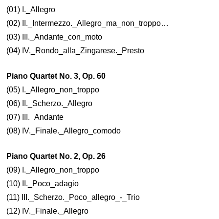
(01) I._Allegro
(02) II._Intermezzo._Allegro_ma_non_troppo…
(03) III._Andante_con_moto
(04) IV._Rondo_alla_Zingarese._Presto
Piano Quartet No. 3, Op. 60
(05) I._Allegro_non_troppo
(06) II._Scherzo._Allegro
(07) III._Andante
(08) IV._Finale._Allegro_comodo
Piano Quartet No. 2, Op. 26
(09) I._Allegro_non_troppo
(10) II._Poco_adagio
(11) III._Scherzo._Poco_allegro_-_Trio
(12) IV._Finale._Allegro