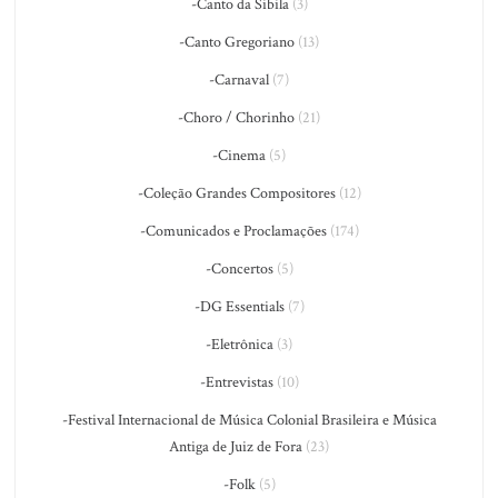
-Canto da Sibila
(3)
-Canto Gregoriano
(13)
-Carnaval
(7)
-Choro / Chorinho
(21)
-Cinema
(5)
-Coleção Grandes Compositores
(12)
-Comunicados e Proclamações
(174)
-Concertos
(5)
-DG Essentials
(7)
-Eletrônica
(3)
-Entrevistas
(10)
-Festival Internacional de Música Colonial Brasileira e Música
Antiga de Juiz de Fora
(23)
-Folk
(5)