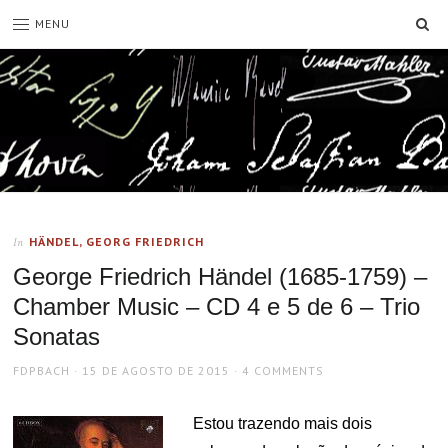
SE
MENU
HÄNDEL, GEORG FRIEDRICH
In
George Friedrich Händel (1685-1759) –
Chamber Music – CD 4 e 5 de 6 – Trio
Sonatas
AUTHOR
POSTED
FDPBACH
15 DE AGOSTO DE 2015
4 COMMENTS
ON
Estou trazendo mais dois