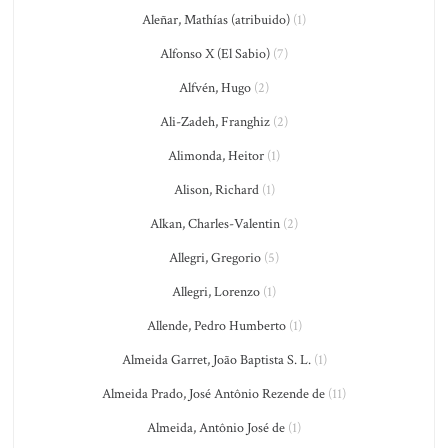
Aleñar, Mathías (atribuido)
(1)
Alfonso X (El Sabio)
(7)
Alfvén, Hugo
(2)
Ali-Zadeh, Franghiz
(2)
Alimonda, Heitor
(1)
Alison, Richard
(1)
Alkan, Charles-Valentin
(2)
Allegri, Gregorio
(5)
Allegri, Lorenzo
(1)
Allende, Pedro Humberto
(1)
Almeida Garret, João Baptista S. L.
(1)
Almeida Prado, José Antônio Rezende de
(11)
Almeida, Antônio José de
(1)