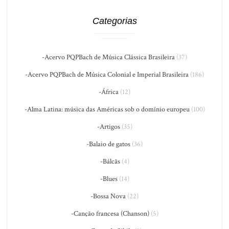
Categorias
-Acervo PQPBach de Música Clássica Brasileira
(37)
-Acervo PQPBach de Música Colonial e Imperial Brasileira
(186)
-África
(12)
-Alma Latina: música das Américas sob o domínio europeu
(100)
-Artigos
(35)
-Balaio de gatos
(36)
-Bálcãs
(4)
-Blues
(14)
-Bossa Nova
(22)
-Canção francesa (Chanson)
(5)