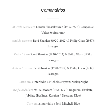
Comentários
Marcelo devoto
em
Dmitri Shostakovich (1906-1975): Canções e
Valsas (coisa rara)
candida pires
em
Ravi Shankar (1920-2012) & Philip Glass (1937):
Passages
Pedro Ipê
em
Ravi Shankar (1920-2012) & Philip Glass (1937):
Passages
Adilson Assis
em
Ravi Shankar (1920-2012) & Philip Glass (1937):
Passages
Cássio
em
.: interlúdio :. Nicholas Payton: Nick@Night
Raif Haddad
em
W. A. Mozart (1756-1791): Réquiem, Exultate,
Jubilate (Berliner, Karajan / Dresden, Klee)
Cisco
em
.: interlúdio :. Joni Mitchell: Blue