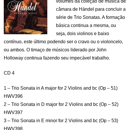
volumes da coleção de música de
câmara de Händel para concluir a
série de Trio Sonatas. A formação
básica continua a mesma, ou
seja, dois violinos e baixo
contínuo, este último podendo ser o cravo ou o violoncelo,
ou ambos. O timaço de músicos liderado por John
Holloway continua fazendo seu impecável trabalho.
CD 4
1 – Trio Sonata in A major for 2 Violins and bc (Op – 51)
HWV396
2 – Trio Sonata in D major for 2 Violins and bc (Op – 52)
HWV397
3 – Trio Sonata in E minor for 2 Violins and bc (Op – 53)
HWV398