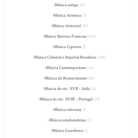
-Música antiga
(16)
-Música Armênia
(3)
-Música Armorial
(12)
-Música Barroca Francesa
(120)
-Música Cipriota
(1)
-Música Colonial e Imperial Brasileira
(206)
-Música Contemporânea
(42)
-Música do Renascimento
(26)
-Música do séc. XVII – Itália
(3)
-Música do séc. XVIII – Portugal
(20)
-Música eslovena
(1)
-Música estadunidense
(1)
-Música Gauchesca
(1)