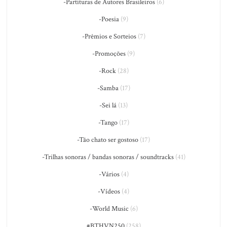
-Partituras de Autores Brasileiros
(6)
-Poesia
(9)
-Prêmios e Sorteios
(7)
-Promoções
(9)
-Rock
(28)
-Samba
(17)
-Sei lá
(13)
-Tango
(17)
-Tão chato ser gostoso
(17)
-Trilhas sonoras / bandas sonoras / soundtracks
(41)
-Vários
(4)
-Vídeos
(4)
-World Music
(6)
#BTHVN250
(258)