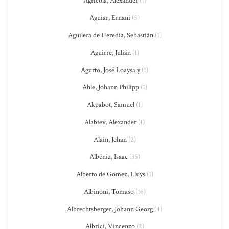
Agricola, Alexander
(1)
Aguiar, Ernani
(5)
Aguilera de Heredia, Sebastián
(1)
Aguirre, Julián
(1)
Agurto, José Loaysa y
(1)
Ahle, Johann Philipp
(1)
Akpabot, Samuel
(1)
Alabiev, Alexander
(1)
Alain, Jehan
(2)
Albéniz, Isaac
(35)
Alberto de Gomez, Lluys
(1)
Albinoni, Tomaso
(16)
Albrechtsberger, Johann Georg
(4)
Albrici, Vincenzo
(2)