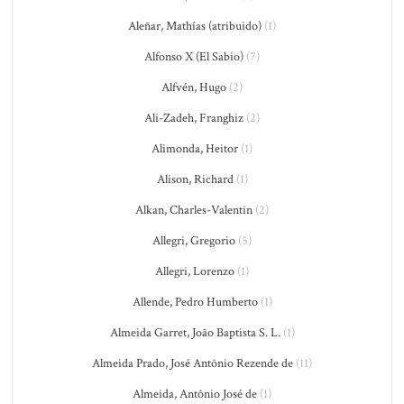
Aleñar, Mathías (atribuido)
(1)
Alfonso X (El Sabio)
(7)
Alfvén, Hugo
(2)
Ali-Zadeh, Franghiz
(2)
Alimonda, Heitor
(1)
Alison, Richard
(1)
Alkan, Charles-Valentin
(2)
Allegri, Gregorio
(5)
Allegri, Lorenzo
(1)
Allende, Pedro Humberto
(1)
Almeida Garret, João Baptista S. L.
(1)
Almeida Prado, José Antônio Rezende de
(11)
Almeida, Antônio José de
(1)