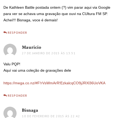
De Kathleen Battle postada ontem (?) vim parar aqui via Google
para ver se achava uma gravação que ouvi na CUltura FM SP.
Achei!!! Bisnaga, voce é demais!
RESPONDER
Mauricio
disse:
27 DE JANEIRO DE 2015 ÀS 13:51
Valu PQP!
Aquí vai uma coleção de gravações dele
https://mega.co.nz/#F!rVsWmArR!EzkalcqCO9jJRXl36UoVKA
RESPONDER
Bisnaga
disse:
10 DE FEVEREIRO DE 2015 ÀS 22:42