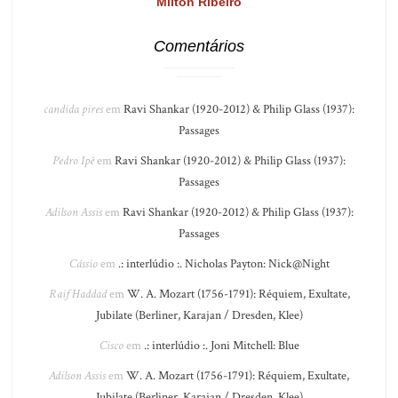
Milton Ribeiro
Comentários
candida pires
em
Ravi Shankar (1920-2012) & Philip Glass (1937):
Passages
Pedro Ipê
em
Ravi Shankar (1920-2012) & Philip Glass (1937):
Passages
Adilson Assis
em
Ravi Shankar (1920-2012) & Philip Glass (1937):
Passages
Cássio
em
.: interlúdio :. Nicholas Payton: Nick@Night
Raif Haddad
em
W. A. Mozart (1756-1791): Réquiem, Exultate,
Jubilate (Berliner, Karajan / Dresden, Klee)
Cisco
em
.: interlúdio :. Joni Mitchell: Blue
Adilson Assis
em
W. A. Mozart (1756-1791): Réquiem, Exultate,
Jubilate (Berliner, Karajan / Dresden, Klee)