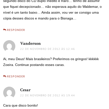
segundo disco do CD duplo Inédito e Raro… tenho de assumir
que fiquei decepcionado… não esperava aquilo do Waldemar, o
nível é um tanto baixo… Ainda assim, vou ver se consigo uma
cópia desses discos e mando para o Bisnaga…
RESPONDER
Vanderson
disse:
22 DE NOVEMBRO DE 2012 ÀS 12:46
Ai, meu Deus! Mais brasileiros? Preferimos os gringos! kkkkkk
Zoeira. Continue postando esses caras.
RESPONDER
Cesar
disse:
22 DE NOVEMBRO DE 2012 ÀS 19:44
Cara que disco bonito!