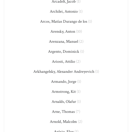
Arcadelt, Jacob
(1)
Archilei, Antonio
(1)
Arcos, Matías Durango de los
(1)
Arensky, Anton
(10)
Arenzana, Manuel
(2)
Argento, Dominick
(1)
Ariosti, Attilio
(2)
Arkhangelsky, Alexander Andreyevich
(1)
Armando, Jorge
(1)
Armstrong, Kit
(1)
Arnalds, Olafur
(1)
Arne, Thomas
(7)
Arnold, Malcolm
(2)
Arósio, Eloy
(1)