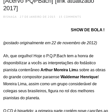
[Acervo PQPBach] [link atualizado
2017]
AUTHOR
POSTED
BISNAGA
27 DE JANEIRO DE 2015
15 COMMENTS
ON
SHOW DE BOLA !
(postado originalmente em 22 de novembro de 2012)
Ah, que orgulho! Hoje o P.Q.P.Bach tem a honra de
disponibilizar a vocês as interpretações do fodástico
pianista conterrâneo
Arthur Moreira Lim
a sobre as obras
do grande compositor paraense
Waldemar Henrique
!
Moreira Lima, assim como um grupo considerável de
colegas seus brasileiros, figura no rol dos melhores
pianistas do planeta.
O CD é bipartido: a primeira parte contém nove canções ao