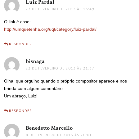
Luiz Pardal
disse:
22 DE FEVEREIRO DE 2013 ÀS 13:49
O link é esse:
http://umquetenha.org/uqt/category/luiz-pardal/
RESPONDER
bisnaga
disse:
22 DE FEVEREIRO DE 2013 ÀS 21:37
Olha, que orgulho quando o próprio compositor aparece e nos
brinda com algum comentário.
Um abraço, Luiz!
RESPONDER
Benedetto Marcello
disse:
8 DE FEVEREIRO DE 2013 ÀS 20:01