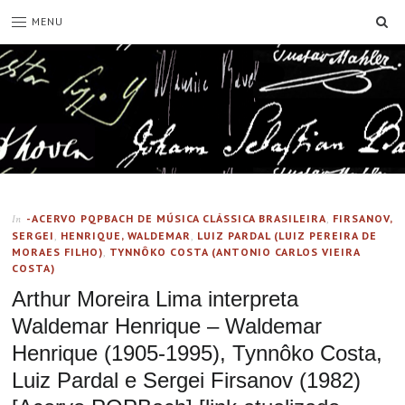
SE
MENU
-ACERVO PQPBACH DE MÚSICA CLÁSSICA BRASILEIRA
,
FIRSANOV,
In
SERGEI
,
HENRIQUE, WALDEMAR
,
LUIZ PARDAL (LUIZ PEREIRA DE
MORAES FILHO)
,
TYNNÔKO COSTA (ANTONIO CARLOS VIEIRA
COSTA)
Arthur Moreira Lima interpreta
Waldemar Henrique – Waldemar
Henrique (1905-1995), Tynnôko Costa,
Luiz Pardal e Sergei Firsanov (1982)