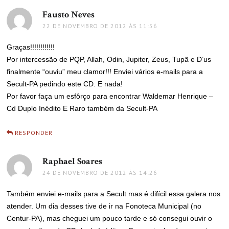
Fausto Neves
disse:
22 DE NOVEMBRO DE 2012 ÀS 11:56
Graças!!!!!!!!!!!!
Por intercessão de PQP, Allah, Odin, Jupiter, Zeus, Tupã e D’us
finalmente “ouviu” meu clamor!!! Enviei vários e-mails para a
Secult-PA pedindo este CD. E nada!
Por favor faça um esfôrço para encontrar Waldemar Henrique –
Cd Duplo Inédito E Raro também da Secult-PA
RESPONDER
Raphael Soares
disse:
24 DE NOVEMBRO DE 2012 ÀS 14:26
Também enviei e-mails para a Secult mas é difícil essa galera nos
atender. Um dia desses tive de ir na Fonoteca Municipal (no
Centur-PA), mas cheguei um pouco tarde e só consegui ouvir o