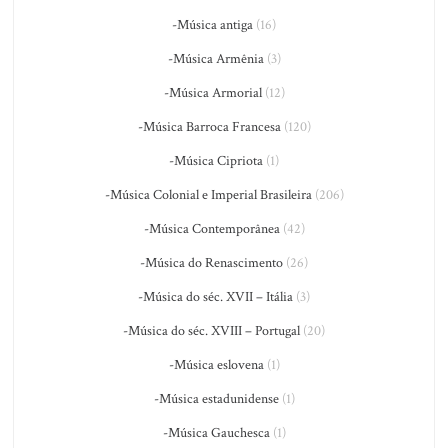
-Música antiga
(16)
-Música Armênia
(3)
-Música Armorial
(12)
-Música Barroca Francesa
(120)
-Música Cipriota
(1)
-Música Colonial e Imperial Brasileira
(206)
-Música Contemporânea
(42)
-Música do Renascimento
(26)
-Música do séc. XVII – Itália
(3)
-Música do séc. XVIII – Portugal
(20)
-Música eslovena
(1)
-Música estadunidense
(1)
-Música Gauchesca
(1)