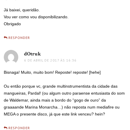
Já baixei, queridão.
Vou ver como vou disponibilizando.
Obrigado
RESPONDER
dOtruk
disse:
6 DE ABRIL DE 2017 ÀS 16:36
Bisnaga! Muito, muito bom! Reposte! reposte! [hehe]
Ou então porque vc, grande multinstrumentista da cidade das
mangueiras, Pardal! (ou algum outro paraense entusiasta do som
de Waldemar, ainda mais a bordo do “gogo de ouro” da
graaaande Marina Monarcha…) não reposta num mediafire ou
MEGA o presente disco, já que este link venceu? hein?
RESPONDER