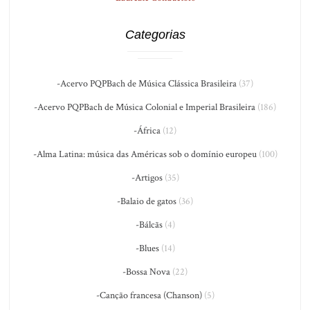
Categorias
-Acervo PQPBach de Música Clássica Brasileira
(37)
-Acervo PQPBach de Música Colonial e Imperial Brasileira
(186)
-África
(12)
-Alma Latina: música das Américas sob o domínio europeu
(100)
-Artigos
(35)
-Balaio de gatos
(36)
-Bálcãs
(4)
-Blues
(14)
-Bossa Nova
(22)
-Canção francesa (Chanson)
(5)