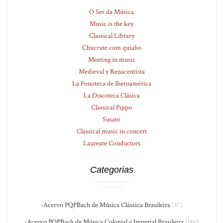
O Ser da Música
Music is the key
Classical Library
Chucrute com quiabo
Meeting in music
Medieval y Renacentista
La Fonoteca de Iberoamérica
La Discoteca Clásica
Classical Pippo
Susato
Classical music in concert
Laureate Conductors
Categorias
-Acervo PQPBach de Música Clássica Brasileira
(37)
-Acervo PQPBach de Música Colonial e Imperial Brasileira
(186)