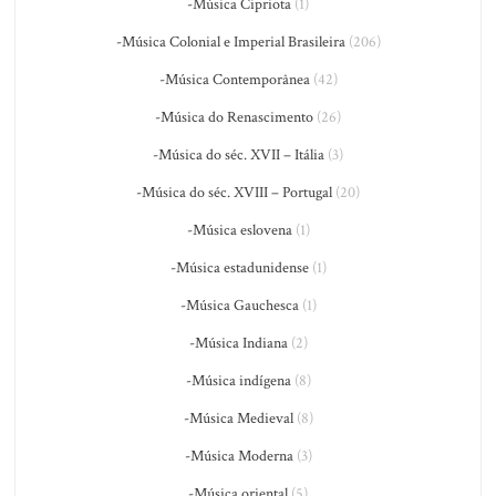
-Música Cipriota
(1)
-Música Colonial e Imperial Brasileira
(206)
-Música Contemporânea
(42)
-Música do Renascimento
(26)
-Música do séc. XVII – Itália
(3)
-Música do séc. XVIII – Portugal
(20)
-Música eslovena
(1)
-Música estadunidense
(1)
-Música Gauchesca
(1)
-Música Indiana
(2)
-Música indígena
(8)
-Música Medieval
(8)
-Música Moderna
(3)
-Música oriental
(5)