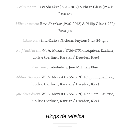
Pedro Ipê
em
Ravi Shankar (1920-2012) & Philip Glass (1937):
Passages
Adilson Assis
em
Ravi Shankar (1920-2012) & Philip Glass (1937):
Passages
Cássio
em
.: interlúdio :. Nicholas Payton: Nick@Night
Raif Haddad
em
W. A. Mozart (1756-1791): Réquiem, Exultate,
Jubilate (Berliner, Karajan / Dresden, Klee)
Cisco
em
.: interlúdio :. Joni Mitchell: Blue
Adilson Assis
em
W. A. Mozart (1756-1791): Réquiem, Exultate,
Jubilate (Berliner, Karajan / Dresden, Klee)
José Eduardo
em
W. A. Mozart (1756-1791): Réquiem, Exultate,
Jubilate (Berliner, Karajan / Dresden, Klee)
Blogs de Música