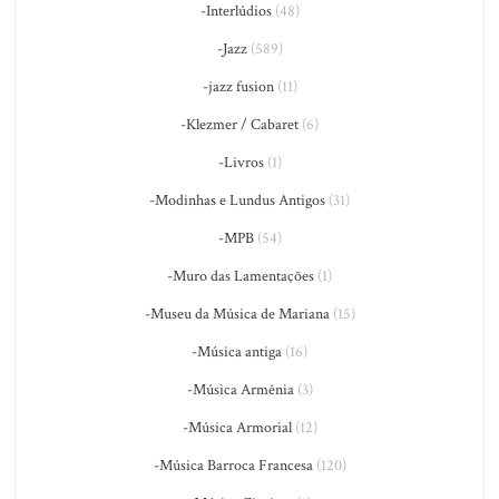
-Interlúdios
(48)
-Jazz
(589)
-jazz fusion
(11)
-Klezmer / Cabaret
(6)
-Livros
(1)
-Modinhas e Lundus Antigos
(31)
-MPB
(54)
-Muro das Lamentações
(1)
-Museu da Música de Mariana
(15)
-Música antiga
(16)
-Música Armênia
(3)
-Música Armorial
(12)
-Música Barroca Francesa
(120)