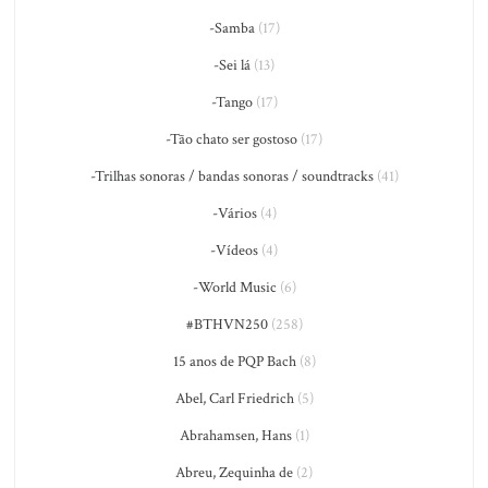
-Samba
(17)
-Sei lá
(13)
-Tango
(17)
-Tão chato ser gostoso
(17)
-Trilhas sonoras / bandas sonoras / soundtracks
(41)
-Vários
(4)
-Vídeos
(4)
-World Music
(6)
#BTHVN250
(258)
15 anos de PQP Bach
(8)
Abel, Carl Friedrich
(5)
Abrahamsen, Hans
(1)
Abreu, Zequinha de
(2)