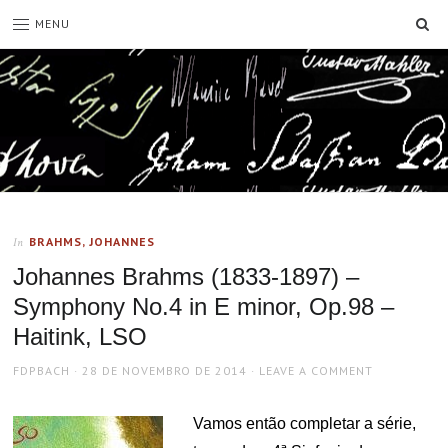
SE
MENU
BRAHMS, JOHANNES
In
Johannes Brahms (1833-1897) –
Symphony No.4 in E minor, Op.98 –
Haitink, LSO
AUTHOR
POSTED
FDPBACH
28 DE NOVEMBRO DE 2014
LEAVE A COMMENT
ON
Vamos então completar a série,