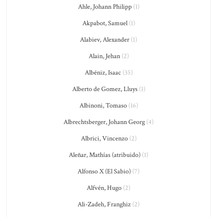
Ahle, Johann Philipp
(1)
Akpabot, Samuel
(1)
Alabiev, Alexander
(1)
Alain, Jehan
(2)
Albéniz, Isaac
(35)
Alberto de Gomez, Lluys
(1)
Albinoni, Tomaso
(16)
Albrechtsberger, Johann Georg
(4)
Albrici, Vincenzo
(2)
Aleñar, Mathías (atribuido)
(1)
Alfonso X (El Sabio)
(7)
Alfvén, Hugo
(2)
Ali-Zadeh, Franghiz
(2)