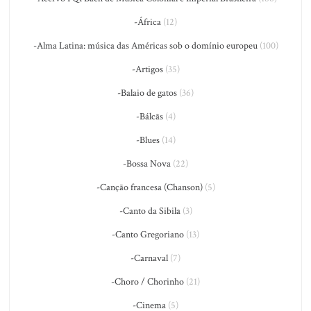
-África
(12)
-Alma Latina: música das Américas sob o domínio europeu
(100)
-Artigos
(35)
-Balaio de gatos
(36)
-Bálcãs
(4)
-Blues
(14)
-Bossa Nova
(22)
-Canção francesa (Chanson)
(5)
-Canto da Sibila
(3)
-Canto Gregoriano
(13)
-Carnaval
(7)
-Choro / Chorinho
(21)
-Cinema
(5)