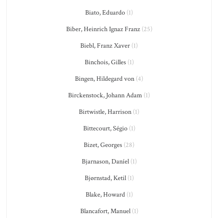
Biato, Eduardo
(1)
Biber, Heinrich Ignaz Franz
(25)
Biebl, Franz Xaver
(1)
Binchois, Gilles
(1)
Bingen, Hildegard von
(4)
Birckenstock, Johann Adam
(1)
Birtwistle, Harrison
(1)
Bittecourt, Ségio
(1)
Bizet, Georges
(28)
Bjarnason, Daníel
(1)
Bjørnstad, Ketil
(1)
Blake, Howard
(1)
Blancafort, Manuel
(1)