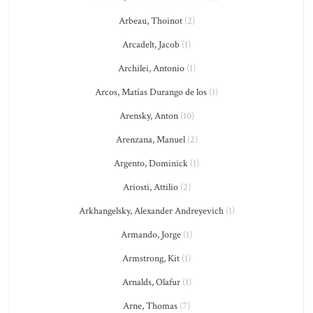
Arbeau, Thoinot
(2)
Arcadelt, Jacob
(1)
Archilei, Antonio
(1)
Arcos, Matías Durango de los
(1)
Arensky, Anton
(10)
Arenzana, Manuel
(2)
Argento, Dominick
(1)
Ariosti, Attilio
(2)
Arkhangelsky, Alexander Andreyevich
(1)
Armando, Jorge
(1)
Armstrong, Kit
(1)
Arnalds, Olafur
(1)
Arne, Thomas
(7)