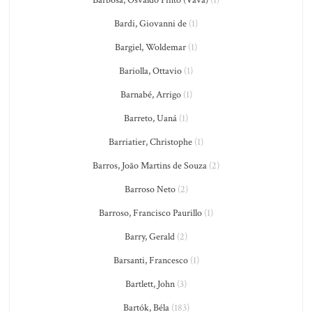
Barbosa, Osvaldo Pinto (Vavá)
(1)
Bardi, Giovanni de
(1)
Bargiel, Woldemar
(1)
Bariolla, Ottavio
(1)
Barnabé, Arrigo
(1)
Barreto, Uaná
(1)
Barriatier, Christophe
(1)
Barros, João Martins de Souza
(2)
Barroso Neto
(2)
Barroso, Francisco Paurillo
(1)
Barry, Gerald
(2)
Barsanti, Francesco
(1)
Bartlett, John
(3)
Bartók, Béla
(183)