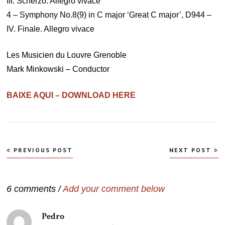
III. Scherzo. Allegro vivace
4 – Symphony No.8(9) in C major ‘Great C major’, D944 –
IV. Finale. Allegro vivace
Les Musicien du Louvre Grenoble
Mark Minkowski – Conductor
BAIXE AQUI – DOWNLOAD HERE
Navegação
PREVIOUS POST
NEXT POST
de
Post
6 comments /
Add your comment below
Pedro
disse: