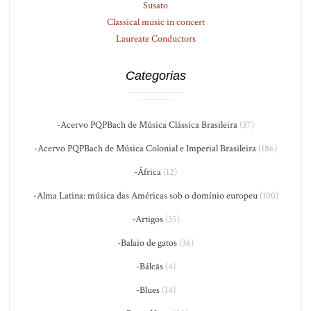
Susato
Classical music in concert
Laureate Conductors
Categorias
-Acervo PQPBach de Música Clássica Brasileira
(37)
-Acervo PQPBach de Música Colonial e Imperial Brasileira
(186)
-África
(12)
-Alma Latina: música das Américas sob o domínio europeu
(100)
-Artigos
(35)
-Balaio de gatos
(36)
-Bálcãs
(4)
-Blues
(14)