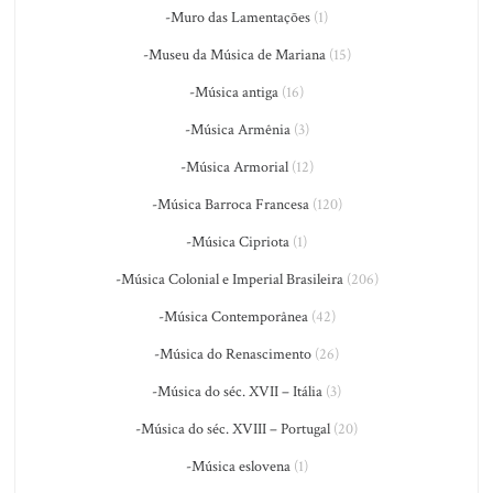
-Muro das Lamentações
(1)
-Museu da Música de Mariana
(15)
-Música antiga
(16)
-Música Armênia
(3)
-Música Armorial
(12)
-Música Barroca Francesa
(120)
-Música Cipriota
(1)
-Música Colonial e Imperial Brasileira
(206)
-Música Contemporânea
(42)
-Música do Renascimento
(26)
-Música do séc. XVII – Itália
(3)
-Música do séc. XVIII – Portugal
(20)
-Música eslovena
(1)