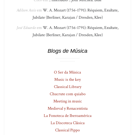
Cisco
em
.: interlúdio :. Joni Mitchell: Blue
Adilson Assis
em
W. A. Mozart (1756-1791): Réquiem, Exultate,
Jubilate (Berliner, Karajan / Dresden, Klee)
José Eduardo
em
W. A. Mozart (1756-1791): Réquiem, Exultate,
Jubilate (Berliner, Karajan / Dresden, Klee)
Blogs de Música
O Ser da Música
Music is the key
Classical Library
Chucrute com quiabo
Meeting in music
Medieval y Renacentista
La Fonoteca de Iberoamérica
La Discoteca Clásica
Classical Pippo