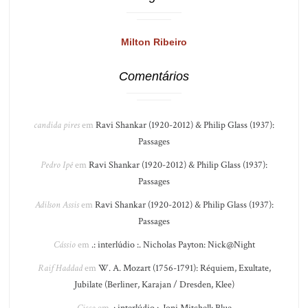
Milton Ribeiro
Comentários
candida pires
em
Ravi Shankar (1920-2012) & Philip Glass (1937):
Passages
Pedro Ipê
em
Ravi Shankar (1920-2012) & Philip Glass (1937):
Passages
Adilson Assis
em
Ravi Shankar (1920-2012) & Philip Glass (1937):
Passages
Cássio
em
.: interlúdio :. Nicholas Payton: Nick@Night
Raif Haddad
em
W. A. Mozart (1756-1791): Réquiem, Exultate,
Jubilate (Berliner, Karajan / Dresden, Klee)