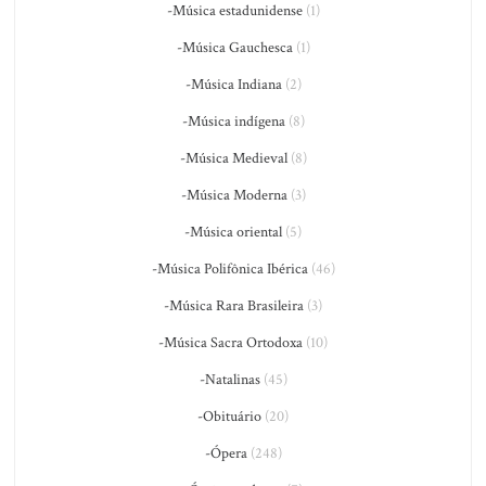
-Música estadunidense
(1)
-Música Gauchesca
(1)
-Música Indiana
(2)
-Música indígena
(8)
-Música Medieval
(8)
-Música Moderna
(3)
-Música oriental
(5)
-Música Polifônica Ibérica
(46)
-Música Rara Brasileira
(3)
-Música Sacra Ortodoxa
(10)
-Natalinas
(45)
-Obituário
(20)
-Ópera
(248)