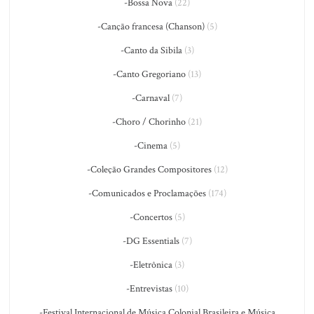
-Bossa Nova
(22)
-Canção francesa (Chanson)
(5)
-Canto da Sibila
(3)
-Canto Gregoriano
(13)
-Carnaval
(7)
-Choro / Chorinho
(21)
-Cinema
(5)
-Coleção Grandes Compositores
(12)
-Comunicados e Proclamações
(174)
-Concertos
(5)
-DG Essentials
(7)
-Eletrônica
(3)
-Entrevistas
(10)
-Festival Internacional de Música Colonial Brasileira e Música