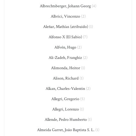
Albrechtsberger, Johann Georg
(4)
Albrici, Vincenzo
(2)
Aleñar, Mathías (atribuido)
(1)
Alfonso X (El Sabio)
(7)
Alfvén, Hugo
(2)
Ali-Zadeh, Franghiz
(2)
Alimonda, Heitor
(1)
Alison, Richard
(1)
Alkan, Charles-Valentin
(2)
Allegri, Gregorio
(5)
Allegri, Lorenzo
(1)
Allende, Pedro Humberto
(1)
Almeida Garret, João Baptista S. L.
(1)