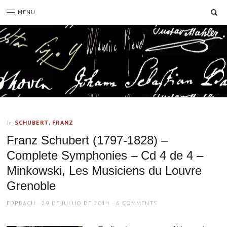
SE
MENU
SCHUBERT, FRANZ
In
Franz Schubert (1797-1828) –
Complete Symphonies – Cd 4 de 4 –
Minkowski, Les Musiciens du Louvre
Grenoble
AUTHOR
POSTED
FDPBACH
29 DE JULHO DE 2014
6 COMMENTS
ON