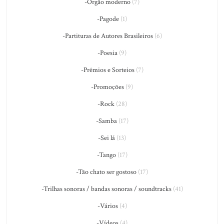
-Órgão moderno
(7)
-Pagode
(1)
-Partituras de Autores Brasileiros
(6)
-Poesia
(9)
-Prêmios e Sorteios
(7)
-Promoções
(9)
-Rock
(28)
-Samba
(17)
-Sei lá
(13)
-Tango
(17)
-Tão chato ser gostoso
(17)
-Trilhas sonoras / bandas sonoras / soundtracks
(41)
-Vários
(4)
-Vídeos
(4)