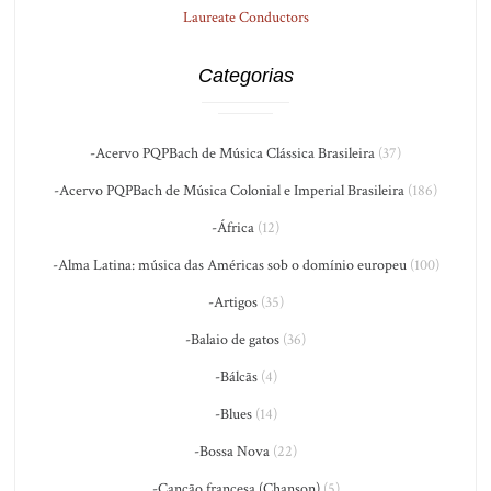
Laureate Conductors
Categorias
-Acervo PQPBach de Música Clássica Brasileira
(37)
-Acervo PQPBach de Música Colonial e Imperial Brasileira
(186)
-África
(12)
-Alma Latina: música das Américas sob o domínio europeu
(100)
-Artigos
(35)
-Balaio de gatos
(36)
-Bálcãs
(4)
-Blues
(14)
-Bossa Nova
(22)
-Canção francesa (Chanson)
(5)