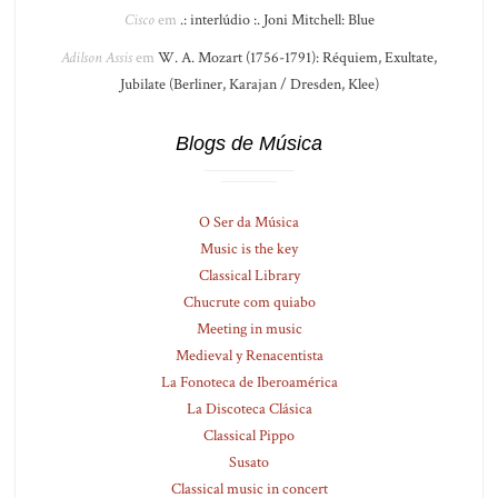
Cisco
em
.: interlúdio :. Joni Mitchell: Blue
Adilson Assis
em
W. A. Mozart (1756-1791): Réquiem, Exultate,
Jubilate (Berliner, Karajan / Dresden, Klee)
Blogs de Música
O Ser da Música
Music is the key
Classical Library
Chucrute com quiabo
Meeting in music
Medieval y Renacentista
La Fonoteca de Iberoamérica
La Discoteca Clásica
Classical Pippo
Susato
Classical music in concert