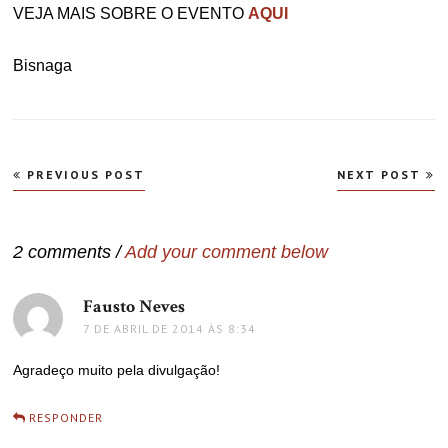
VEJA MAIS SOBRE O EVENTO
AQUI
Bisnaga
Navegação
PREVIOUS POST
NEXT POST
de
Post
2 comments /
Add your comment below
Fausto Neves
disse:
7 DE ABRIL DE 2014 ÀS 8:34
Agradeço muito pela divulgação!
RESPONDER