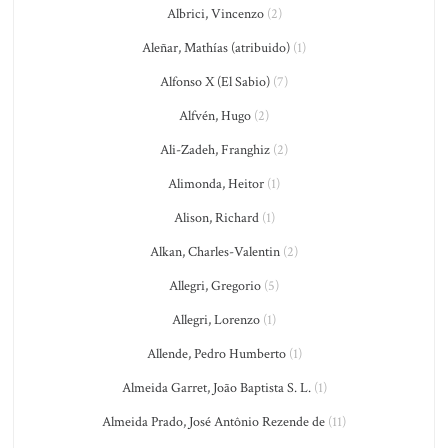
Albrici, Vincenzo
(2)
Aleñar, Mathías (atribuido)
(1)
Alfonso X (El Sabio)
(7)
Alfvén, Hugo
(2)
Ali-Zadeh, Franghiz
(2)
Alimonda, Heitor
(1)
Alison, Richard
(1)
Alkan, Charles-Valentin
(2)
Allegri, Gregorio
(5)
Allegri, Lorenzo
(1)
Allende, Pedro Humberto
(1)
Almeida Garret, João Baptista S. L.
(1)
Almeida Prado, José Antônio Rezende de
(11)