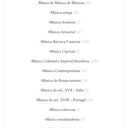
-Museu da Música de Mariana
(15)
-Música antiga
(16)
-Música Armênia
(3)
-Música Armorial
(12)
-Música Barroca Francesa
(120)
-Música Cipriota
(1)
-Música Colonial e Imperial Brasileira
(206)
-Música Contemporânea
(42)
-Música do Renascimento
(26)
-Música do séc. XVII – Itália
(3)
-Música do séc. XVIII – Portugal
(20)
-Música eslovena
(1)
-Música estadunidense
(1)