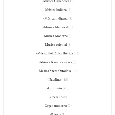
-Música Gauchesca
(1)
-Música Indiana
(2)
-Música indígena
(8)
-Música Medieval
(8)
-Música Moderna
(2)
-Música oriental
(5)
-Música Polifônica Ibérica
(46)
-Música Rara Brasileira
(3)
-Música Sacra Ortodoxa
(10)
-Natalinas
(45)
-Obituário
(20)
-Ópera
(248)
-Órgão moderno
(7)
-Pagode
(1)