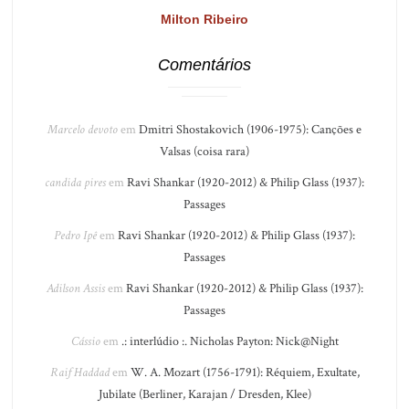
Milton Ribeiro
Comentários
Marcelo devoto
em
Dmitri Shostakovich (1906-1975): Canções e
Valsas (coisa rara)
candida pires
em
Ravi Shankar (1920-2012) & Philip Glass (1937):
Passages
Pedro Ipê
em
Ravi Shankar (1920-2012) & Philip Glass (1937):
Passages
Adilson Assis
em
Ravi Shankar (1920-2012) & Philip Glass (1937):
Passages
Cássio
em
.: interlúdio :. Nicholas Payton: Nick@Night
Raif Haddad
em
W. A. Mozart (1756-1791): Réquiem, Exultate,
Jubilate (Berliner, Karajan / Dresden, Klee)