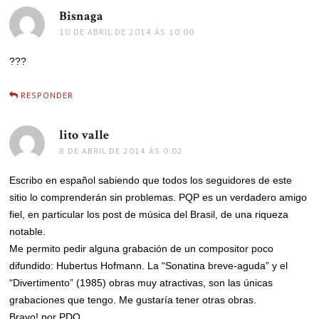
Bisnaga
disse:
10 DE ABRIL DE 2014 ÀS 10:00
???
RESPONDER
lito valle
disse:
8 DE ABRIL DE 2014 ÀS 0:02
Escribo en español sabiendo que todos los seguidores de este
sitio lo comprenderán sin problemas. PQP es un verdadero amigo
fiel, en particular los post de música del Brasil, de una riqueza
notable.
Me permito pedir alguna grabación de un compositor poco
difundido: Hubertus Hofmann. La “Sonatina breve-aguda” y el
“Divertimento” (1985) obras muy atractivas, son las únicas
grabaciones que tengo. Me gustaría tener otras obras.
Bravo! por PDQ