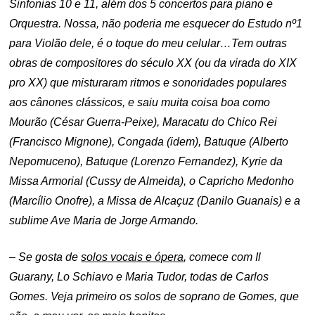
Sinfonias 10 e 11, além dos 5 concertos para piano e
Orquestra. Nossa, não poderia me esquecer do Estudo nº1
para Violão dele, é o toque do meu celular…Tem outras
obras de compositores do século XX (ou da virada do XIX
pro XX) que misturaram ritmos e sonoridades populares
aos cânones clássicos, e saiu muita coisa boa como
Mourão (César Guerra-Peixe), Maracatu do Chico Rei
(Francisco Mignone), Congada (idem), Batuque (Alberto
Nepomuceno), Batuque (Lorenzo Fernandez), Kyrie da
Missa Armorial (Cussy de Almeida), o Capricho Medonho
(Marcílio Onofre), a Missa de Alcaçuz (Danilo Guanais) e a
sublime Ave Maria de Jorge Armando.
– Se gosta de
solos vocais e ópera
, comece com Il
Guarany, Lo Schiavo e Maria Tudor, todas de Carlos
Gomes. Veja primeiro os solos de soprano de Gomes, que