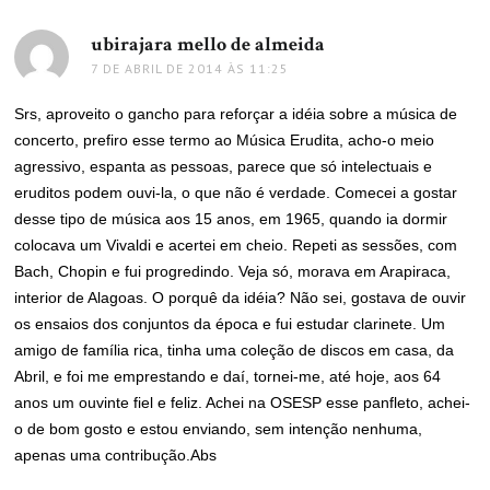
ubirajara mello de almeida
disse:
7 DE ABRIL DE 2014 ÀS 11:25
Srs, aproveito o gancho para reforçar a idéia sobre a música de
concerto, prefiro esse termo ao Música Erudita, acho-o meio
agressivo, espanta as pessoas, parece que só intelectuais e
eruditos podem ouvi-la, o que não é verdade. Comecei a gostar
desse tipo de música aos 15 anos, em 1965, quando ia dormir
colocava um Vivaldi e acertei em cheio. Repeti as sessões, com
Bach, Chopin e fui progredindo. Veja só, morava em Arapiraca,
interior de Alagoas. O porquê da idéia? Não sei, gostava de ouvir
os ensaios dos conjuntos da época e fui estudar clarinete. Um
amigo de família rica, tinha uma coleção de discos em casa, da
Abril, e foi me emprestando e daí, tornei-me, até hoje, aos 64
anos um ouvinte fiel e feliz. Achei na OSESP esse panfleto, achei-
o de bom gosto e estou enviando, sem intenção nenhuma,
apenas uma contribução.Abs