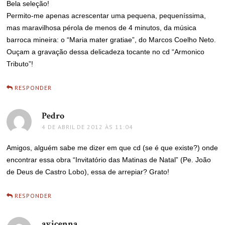
Bela seleção!
Permito-me apenas acrescentar uma pequena, pequeníssima,
mas maravilhosa pérola de menos de 4 minutos, da música
barroca mineira: o “Maria mater gratiae”, do Marcos Coelho Neto.
Ouçam a gravação dessa delicadeza tocante no cd “Armonico
Tributo”!
RESPONDER
Pedro
disse:
4 DE ABRIL DE 2012 ÀS 11:04
Amigos, alguém sabe me dizer em que cd (se é que existe?) onde
encontrar essa obra “Invitatório das Matinas de Natal” (Pe. João
de Deus de Castro Lobo), essa de arrepiar? Grato!
RESPONDER
avicenna
disse: