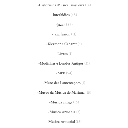
-História da Música Brasileira
(14)
-Interlúdios
(48)
-Jazz
(589)
-jazz fusion
(11)
-Klezmer / Cabaret
(6)
-Livros
(1)
-Modinhas e Lundus Antigos
(31)
-MPB
(54)
-Muro das Lamentações
(1)
-Museu da Música de Mariana
(15)
-Música antiga
(16)
-Música Armênia
(3)
-Música Armorial
(12)