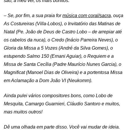
são, a meu ver, os mais bonitos.
– Se, por fim, a sua praia for
música com coral/sacra,
ouça
As Costureiras (Villa-Lobos), o Invitatório das Matinas de
Natal (Pe. João de Deus de Castro Lobo – de arrepiar até
os cabelos da nuca), o Credo (Inácio Parreira Neves), o
Gloria da Missa a 5 Vozes (André da Silva Gomes), o
estupendo Salmo 150 (Ernani Aguiar), o Requiem e a
Missa de Santa Cecília (Padre Maurício Nunes Garcia), o
Magnificat (Manoel Dias de Oliveira) e a portentosa Missa
em Aclamação a Dom João VI (Neukomm).
Ainda pulei vários compositores bons, como Lobo de
Mesquita, Camargo Guarnieri, Cláudio Santoro e muitos,
mas muitos outros!
Dê uma olhada em parte disso. Você vai mudar de ideia.