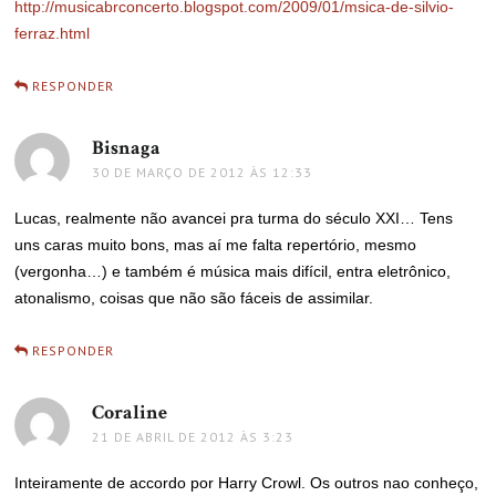
http://musicabrconcerto.blogspot.com/2009/01/msica-de-silvio-
ferraz.html
RESPONDER
Bisnaga
disse:
30 DE MARÇO DE 2012 ÀS 12:33
Lucas, realmente não avancei pra turma do século XXI… Tens
uns caras muito bons, mas aí me falta repertório, mesmo
(vergonha…) e também é música mais difícil, entra eletrônico,
atonalismo, coisas que não são fáceis de assimilar.
RESPONDER
Coraline
disse:
21 DE ABRIL DE 2012 ÀS 3:23
Inteiramente de accordo por Harry Crowl. Os outros nao conheço,