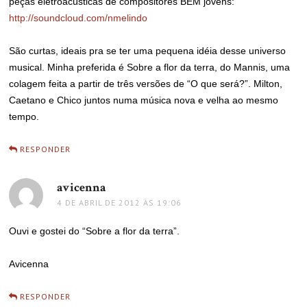
peças eletroacústicas de compositores BEM jovens:
http://soundcloud.com/nmelindo
São curtas, ideais pra se ter uma pequena idéia desse universo
musical. Minha preferida é Sobre a flor da terra, do Mannis, uma
colagem feita a partir de três versões de “O que será?”. Milton,
Caetano e Chico juntos numa música nova e velha ao mesmo
tempo.
RESPONDER
avicenna
disse:
4 DE ABRIL DE 2012 ÀS 19:06
Ouvi e gostei do “Sobre a flor da terra”.
Avicenna
RESPONDER