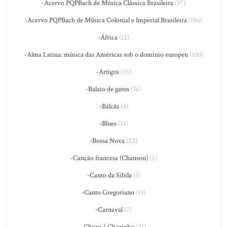
-Acervo PQPBach de Música Clássica Brasileira
(37)
-Acervo PQPBach de Música Colonial e Imperial Brasileira
(186)
-África
(12)
-Alma Latina: música das Américas sob o domínio europeu
(100)
-Artigos
(35)
-Balaio de gatos
(36)
-Bálcãs
(4)
-Blues
(14)
-Bossa Nova
(22)
-Canção francesa (Chanson)
(5)
-Canto da Sibila
(3)
-Canto Gregoriano
(13)
-Carnaval
(7)