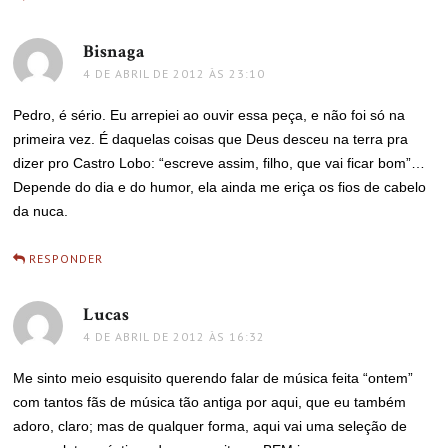
Bisnaga
disse:
4 DE ABRIL DE 2012 ÀS 23:10
Pedro, é sério. Eu arrepiei ao ouvir essa peça, e não foi só na
primeira vez. É daquelas coisas que Deus desceu na terra pra
dizer pro Castro Lobo: “escreve assim, filho, que vai ficar bom”…
Depende do dia e do humor, ela ainda me eriça os fios de cabelo
da nuca.
RESPONDER
Lucas
disse:
4 DE ABRIL DE 2012 ÀS 16:32
Me sinto meio esquisito querendo falar de música feita “ontem”
com tantos fãs de música tão antiga por aqui, que eu também
adoro, claro; mas de qualquer forma, aqui vai uma seleção de