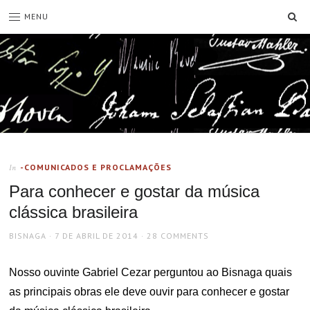
SE
MENU
-COMUNICADOS E PROCLAMAÇÕES
In
Para conhecer e gostar da música
clássica brasileira
AUTHOR
POSTED
BISNAGA
7 DE ABRIL DE 2014
28 COMMENTS
ON
Nosso ouvinte Gabriel Cezar perguntou ao Bisnaga quais
as principais obras ele deve ouvir para conhecer e gostar