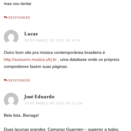
mas vou tentar
RESPONDER
Lucas
disse:
30 DE MARÇO DE 2012 ÀS 8:54
Outro bom site pra música contemporânea brasileira é
http://sussurro.musica.ufrj.br
, uma database onde os próprios
compositores fazem suas páginas.
RESPONDER
José Eduardo
disse:
30 DE MARÇO DE 2012 ÀS 11:28
Bela lista, Bisnaga!
Duas lacunas grandes: Camargo Guarnieri – superior a todos,