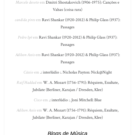
Marcelo devoto
em
Dmitri Shostakovich (1906-1975): Canções e
Valsas (coisa rara)
candida pires
em
Ravi Shankar (1920-2012) & Philip Glass (1937):
Passages
Pedro Ipê
em
Ravi Shankar (1920-2012) & Philip Glass (1937):
Passages
Adilson Assis
em
Ravi Shankar (1920-2012) & Philip Glass (1937):
Passages
Cássio
em
.: interlúdio :. Nicholas Payton: Nick@Night
Raif Haddad
em
W. A. Mozart (1756-1791): Réquiem, Exultate,
Jubilate (Berliner, Karajan / Dresden, Klee)
Cisco
em
.: interlúdio :. Joni Mitchell: Blue
Adilson Assis
em
W. A. Mozart (1756-1791): Réquiem, Exultate,
Jubilate (Berliner, Karajan / Dresden, Klee)
Blogs de Música