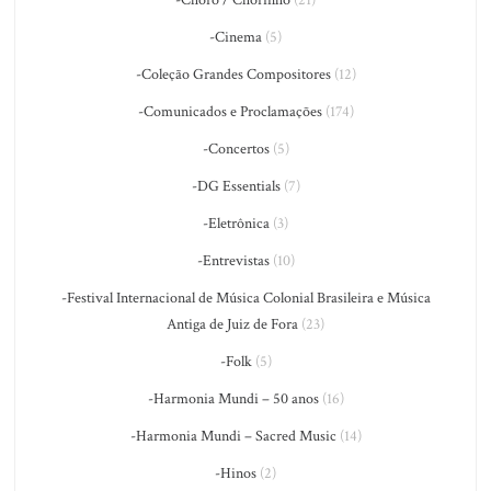
-Choro / Chorinho
(21)
-Cinema
(5)
-Coleção Grandes Compositores
(12)
-Comunicados e Proclamações
(174)
-Concertos
(5)
-DG Essentials
(7)
-Eletrônica
(3)
-Entrevistas
(10)
-Festival Internacional de Música Colonial Brasileira e Música
Antiga de Juiz de Fora
(23)
-Folk
(5)
-Harmonia Mundi – 50 anos
(16)
-Harmonia Mundi – Sacred Music
(14)
-Hinos
(2)