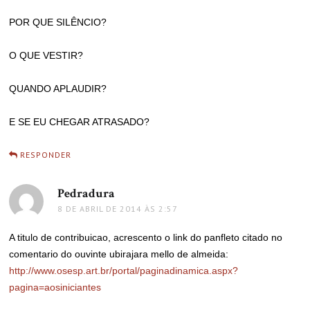
POR QUE SILÊNCIO?
O QUE VESTIR?
QUANDO APLAUDIR?
E SE EU CHEGAR ATRASADO?
RESPONDER
Pedradura
disse:
8 DE ABRIL DE 2014 ÀS 2:57
A titulo de contribuicao, acrescento o link do panfleto citado no
comentario do ouvinte ubirajara mello de almeida:
http://www.osesp.art.br/portal/paginadinamica.aspx?
pagina=aosiniciantes