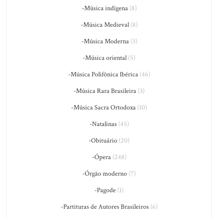
-Música indígena
(8)
-Música Medieval
(8)
-Música Moderna
(3)
-Música oriental
(5)
-Música Polifônica Ibérica
(46)
-Música Rara Brasileira
(3)
-Música Sacra Ortodoxa
(10)
-Natalinas
(45)
-Obituário
(20)
-Ópera
(248)
-Órgão moderno
(7)
-Pagode
(1)
-Partituras de Autores Brasileiros
(6)