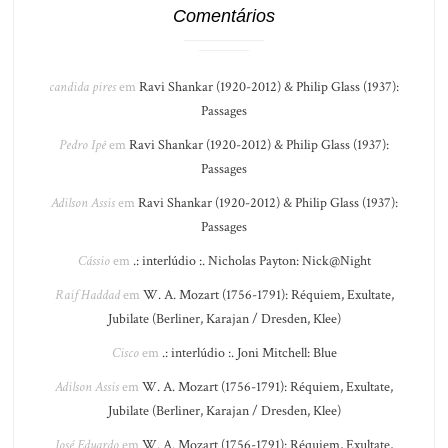
Comentários
candida pires
em
Ravi Shankar (1920-2012) & Philip Glass (1937):
Passages
Pedro Ipê
em
Ravi Shankar (1920-2012) & Philip Glass (1937):
Passages
Adilson Assis
em
Ravi Shankar (1920-2012) & Philip Glass (1937):
Passages
Cássio
em
.: interlúdio :. Nicholas Payton: Nick@Night
Raif Haddad
em
W. A. Mozart (1756-1791): Réquiem, Exultate,
Jubilate (Berliner, Karajan / Dresden, Klee)
Cisco
em
.: interlúdio :. Joni Mitchell: Blue
Adilson Assis
em
W. A. Mozart (1756-1791): Réquiem, Exultate,
Jubilate (Berliner, Karajan / Dresden, Klee)
José Eduardo
em
W. A. Mozart (1756-1791): Réquiem, Exultate,