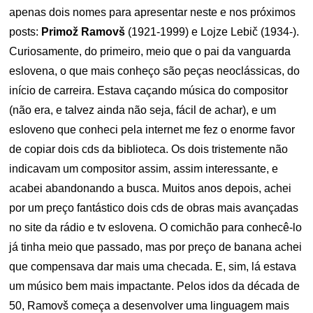
apenas dois nomes para apresentar neste e nos próximos
posts:
Primož Ramovš
(1921-1999) e Lojze Lebič (1934-).
Curiosamente, do primeiro, meio que o pai da vanguarda
eslovena, o que mais conheço são peças neoclássicas, do
início de carreira. Estava caçando música do compositor
(não era, e talvez ainda não seja, fácil de achar), e um
esloveno que conheci pela internet me fez o enorme favor
de copiar dois cds da biblioteca. Os dois tristemente não
indicavam um compositor assim, assim interessante, e
acabei abandonando a busca. Muitos anos depois, achei
por um preço fantástico dois cds de obras mais avançadas
no site da rádio e tv eslovena. O comichão para conhecê-lo
já tinha meio que passado, mas por preço de banana achei
que compensava dar mais uma checada. E, sim, lá estava
um músico bem mais impactante. Pelos idos da década de
50, Ramovš começa a desenvolver uma linguagem mais