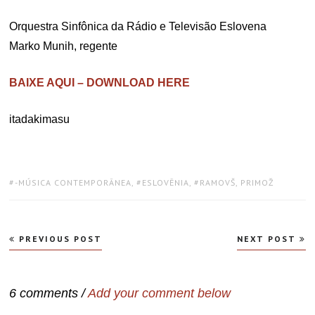
Orquestra Sinfônica da Rádio e Televisão Eslovena
Marko Munih, regente
BAIXE AQUI – DOWNLOAD HERE
itadakimasu
TAGS:
-MÚSICA CONTEMPORÂNEA
,
ESLOVÊNIA
,
RAMOVŠ, PRIMOŽ
Navegação
PREVIOUS POST
NEXT POST
de
Post
6 comments /
Add your comment below