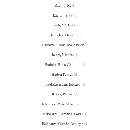
Bach, J. N.
(1)
Bach, J. S.
(870)
Bach, W. F.
(33)
Bacheler, Daniel
(2)
Bachixa, Francisco Xavier
(1)
Bacri, Nicolas
(1)
Badalla, Rosa Giacinta
(1)
Baden Powell
(2)
Baghdasaryan, Eduard
(1)
Baksa, Robert
(1)
Balakirev, Mily Alexeyevich
(6)
Balbastre, Armand-Louis
(1)
Balbastre, Claude-Bénigne
(4)