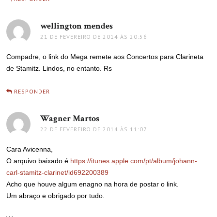
wellington mendes
disse:
21 DE FEVEREIRO DE 2014 ÀS 20:56
Compadre, o link do Mega remete aos Concertos para Clarineta
de Stamitz. Lindos, no entanto. Rs
RESPONDER
Wagner Martos
disse:
22 DE FEVEREIRO DE 2014 ÀS 11:07
Cara Avicenna,
O arquivo baixado é
https://itunes.apple.com/pt/album/johann-
carl-stamitz-clarinet/id692200389
Acho que houve algum enagno na hora de postar o link.
Um abraço e obrigado por tudo.