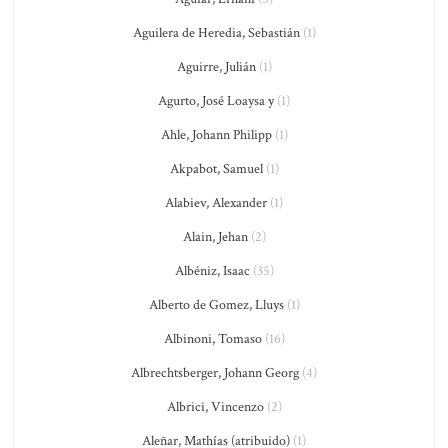
Aguilera de Heredia, Sebastián
(1)
Aguirre, Julián
(1)
Agurto, José Loaysa y
(1)
Ahle, Johann Philipp
(1)
Akpabot, Samuel
(1)
Alabiev, Alexander
(1)
Alain, Jehan
(2)
Albéniz, Isaac
(35)
Alberto de Gomez, Lluys
(1)
Albinoni, Tomaso
(16)
Albrechtsberger, Johann Georg
(4)
Albrici, Vincenzo
(2)
Aleñar, Mathías (atribuido)
(1)