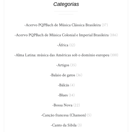
Categorias
-Acervo PQPBach de Música Clássica Brasileira
(37)
-Acervo PQPBach de Música Colonial e Imperial Brasileira
(186)
-África
(12)
-Alma Latina: música das Américas sob o domínio europeu
(100)
-Artigos
(35)
-Balaio de gatos
(36)
-Bálcãs
(4)
-Blues
(14)
-Bossa Nova
(22)
-Canção francesa (Chanson)
(5)
-Canto da Sibila
(3)