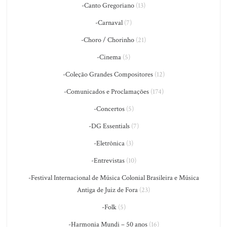
-Canto Gregoriano
(13)
-Carnaval
(7)
-Choro / Chorinho
(21)
-Cinema
(5)
-Coleção Grandes Compositores
(12)
-Comunicados e Proclamações
(174)
-Concertos
(5)
-DG Essentials
(7)
-Eletrônica
(3)
-Entrevistas
(10)
-Festival Internacional de Música Colonial Brasileira e Música
Antiga de Juiz de Fora
(23)
-Folk
(5)
-Harmonia Mundi – 50 anos
(16)