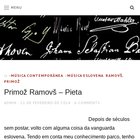
SE
MENU
-MÚSICA CONTEMPORÂNEA
,
-MÚSICA ESLOVENA
,
RAMOVŠ,
In
PRIMOŽ
Primož Ramovš – Pieta
AUTHOR
POSTED
ADMIN
21 DE FEVEREIRO DE 2014
6 COMMENTS
ON
Depois de séculos
sem postar, volto com alguma coisa da vanguarda
eslovena. Tendo em conta meu conhecimento parco, tenho