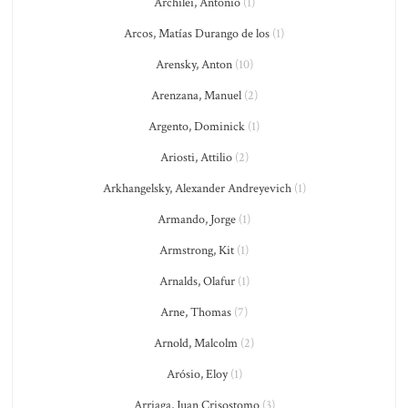
Archilei, Antonio
(1)
Arcos, Matías Durango de los
(1)
Arensky, Anton
(10)
Arenzana, Manuel
(2)
Argento, Dominick
(1)
Ariosti, Attilio
(2)
Arkhangelsky, Alexander Andreyevich
(1)
Armando, Jorge
(1)
Armstrong, Kit
(1)
Arnalds, Olafur
(1)
Arne, Thomas
(7)
Arnold, Malcolm
(2)
Arósio, Eloy
(1)
Arriaga, Juan Crisostomo
(3)