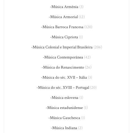
-Música Armênia
(3)
-Música Armorial
(12)
-Música Barroca Francesa
(120)
-Música Cipriota
(1)
-Música Colonial e Imperial Brasileira
(206)
-Música Contemporânea
(42)
-Música do Renascimento
(26)
-Música do séc. XVII – Itália
(3)
-Música do séc. XVIII – Portugal
(20)
-Música eslovena
(1)
-Música estadunidense
(1)
-Música Gauchesca
(1)
-Música Indiana
(2)