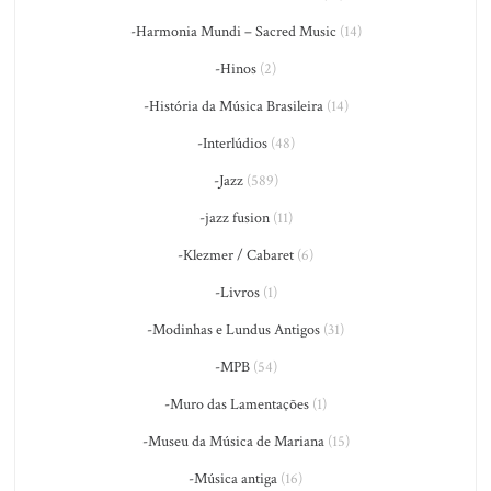
-Harmonia Mundi – Sacred Music
(14)
-Hinos
(2)
-História da Música Brasileira
(14)
-Interlúdios
(48)
-Jazz
(589)
-jazz fusion
(11)
-Klezmer / Cabaret
(6)
-Livros
(1)
-Modinhas e Lundus Antigos
(31)
-MPB
(54)
-Muro das Lamentações
(1)
-Museu da Música de Mariana
(15)
-Música antiga
(16)