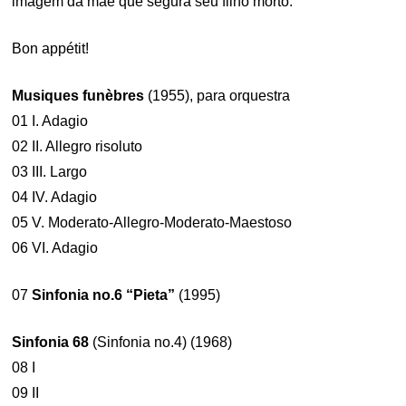
imagem da mãe que segura seu filho morto.
Bon appétit!
Musiques funèbres
(1955), para orquestra
01 I. Adagio
02 II. Allegro risoluto
03 III. Largo
04 IV. Adagio
05 V. Moderato-Allegro-Moderato-Maestoso
06 VI. Adagio
07
Sinfonia no.6 “Pieta”
(1995)
Sinfonia 68
(Sinfonia no.4) (1968)
08 I
09 II