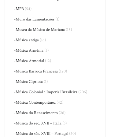
-MPB
(54)
-Muro das Lamentações
(1)
-Museu da Música de Mariana
(15)
-Música antiga
(16)
-Música Armênia
(3)
-Música Armorial
(12)
-Música Barroca Francesa
(120)
-Música Cipriota
(1)
-Música Colonial e Imperial Brasileira
(206)
-Música Contemporânea
(42)
-Música do Renascimento
(26)
-Música do séc. XVII – Itália
(3)
-Música do séc. XVIII – Portugal
(20)