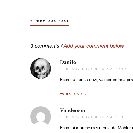
Navegação
PREVIOUS POST
de
Post
3 comments /
Add your comment below
Danilo
disse:
10 DE NOVEMBRO DE 2013 ÀS 13:03
Essa eu nunca ouvi, vai ser estréia pra
RESPONDER
Vanderson
disse:
10 DE NOVEMBRO DE 2013 ÀS 15:05
Essa foi a primeira sinfonia de Mahler