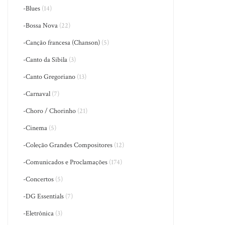
-Blues
(14)
-Bossa Nova
(22)
-Canção francesa (Chanson)
(5)
-Canto da Sibila
(3)
-Canto Gregoriano
(13)
-Carnaval
(7)
-Choro / Chorinho
(21)
-Cinema
(5)
-Coleção Grandes Compositores
(12)
-Comunicados e Proclamações
(174)
-Concertos
(5)
-DG Essentials
(7)
-Eletrônica
(3)