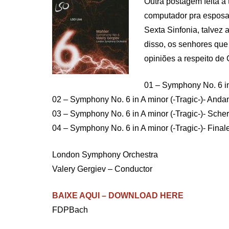
Outra postagem feita a 
computador pra esposa 
Sexta Sinfonia, talvez
disso, os senhores que
opiniões a respeito de
01 – Symphony No. 6 in 
02 – Symphony No. 6 in A minor (-Tragic-)- Anda
03 – Symphony No. 6 in A minor (-Tragic-)- Sche
04 – Symphony No. 6 in A minor (-Tragic-)- Final
London Symphony Orchestra
Valery Gergiev – Conductor
BAIXE AQUI – DOWNLOAD HERE
FDPBach