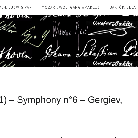
EN, LUDWIG VAN
MOZART, WOLFGANG AMADEUS
BARTÓK, BÉLA
1) – Symphony n°6 – Gergiev,