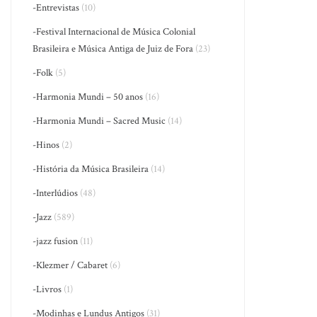
-Entrevistas
(10)
-Festival Internacional de Música Colonial
Brasileira e Música Antiga de Juiz de Fora
(23)
-Folk
(5)
-Harmonia Mundi – 50 anos
(16)
-Harmonia Mundi – Sacred Music
(14)
-Hinos
(2)
-História da Música Brasileira
(14)
-Interlúdios
(48)
-Jazz
(589)
-jazz fusion
(11)
-Klezmer / Cabaret
(6)
-Livros
(1)
-Modinhas e Lundus Antigos
(31)