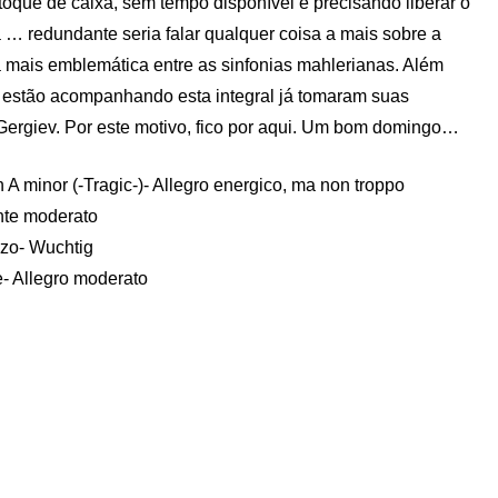
toque de caixa, sem tempo disponível e precisando liberar o
… redundante seria falar qualquer coisa a mais sobre a
 a mais emblemática entre as sinfonias mahlerianas. Além
 estão acompanhando esta integral já tomaram suas
 Gergiev. Por este motivo, fico por aqui. Um bom domingo…
A minor (-Tragic-)- Allegro energico, ma non troppo
nte moderato
rzo- Wuchtig
e- Allegro moderato