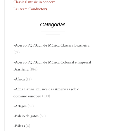
Classical music in concert
Laureate Conductors
Categorias
-Acervo PQPBach de Música Clássica Brasileira
(37)
-Acervo PQPBach de Música Colonial e Imperial
Brasileira
(186)
-África
(12)
-Alma Latina: música das Américas sob o
domínio europeu
(100)
-Artigos
(35)
-Balaio de gatos
(36)
-Bálcãs
(4)