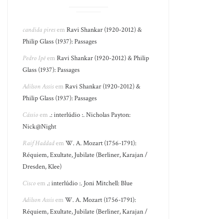
candida pires
em
Ravi Shankar (1920-2012) &
Philip Glass (1937): Passages
Pedro Ipê
em
Ravi Shankar (1920-2012) & Philip
Glass (1937): Passages
Adilson Assis
em
Ravi Shankar (1920-2012) &
Philip Glass (1937): Passages
Cássio
em
.: interlúdio :. Nicholas Payton:
Nick@Night
Raif Haddad
em
W. A. Mozart (1756-1791):
Réquiem, Exultate, Jubilate (Berliner, Karajan /
Dresden, Klee)
Cisco
em
.: interlúdio :. Joni Mitchell: Blue
Adilson Assis
em
W. A. Mozart (1756-1791):
Réquiem, Exultate, Jubilate (Berliner, Karajan /