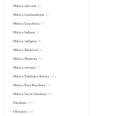
-Música eslovena
(1)
-Música estadunidense
(1)
-Música Gauchesca
(1)
-Música Indiana
(2)
-Música indígena
(8)
-Música Medieval
(8)
-Música Moderna
(3)
-Música oriental
(5)
-Música Polifônica Ibérica
(46)
-Música Rara Brasileira
(3)
-Música Sacra Ortodoxa
(10)
-Natalinas
(45)
-Obituário
(20)