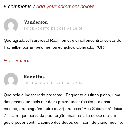
5 comments /
Add your comment below
Vanderson
disse:
30 DE AGOSTO DE 2013 ÀS 16:05
Que agradável surpresa! Realmente, é difícil encontrar coisas do
Pachelbel por aí (pelo menos eu acho). Obrigado, PQP.
RESPONDER
Ranulfus
disse:
30 DE AGOSTO DE 2013 ÀS 22:42
Que belo e inesperado presente!! Enquanto eu tinha piano, uma
das peças que mais me dava prazer tocar (assim por gosto
mesmo, pra ninguém outro ouvir) era essa “Aria Sebaldina”, faixa
7 – claro que pensada para órgão, mas na falta desse era um
gosto poder senti-la saindo dos dedos com som de piano mesmo.