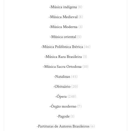
-Música indígena
(8)
-Música Medieval
(8)
-Música Moderna
(3)
-Música oriental
(5)
-Música Polifônica Ibérica
(46)
-Música Rara Brasileira
(3)
-Música Sacra Ortodoxa
(10)
-Natalinas
(45)
-Obituário
(20)
-Ópera
(248)
-Órgão moderno
(7)
-Pagode
(1)
-Partituras de Autores Brasileiros
(6)