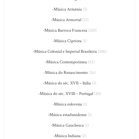
-Música Armênia
(3)
-Música Armorial
(12)
-Música Barroca Francesa
(120)
-Música Cipriota
(1)
-Música Colonial e Imperial Brasileira
(206)
-Música Contemporânea
(42)
-Música do Renascimento
(26)
-Música do séc. XVII – Itália
(3)
-Música do séc. XVIII – Portugal
(20)
-Música eslovena
(1)
-Música estadunidense
(1)
-Música Gauchesca
(1)
-Música Indiana
(2)