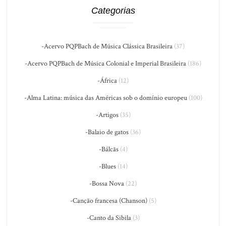
Categorias
-Acervo PQPBach de Música Clássica Brasileira
(37)
-Acervo PQPBach de Música Colonial e Imperial Brasileira
(186)
-África
(12)
-Alma Latina: música das Américas sob o domínio europeu
(100)
-Artigos
(35)
-Balaio de gatos
(36)
-Bálcãs
(4)
-Blues
(14)
-Bossa Nova
(22)
-Canção francesa (Chanson)
(5)
-Canto da Sibila
(3)