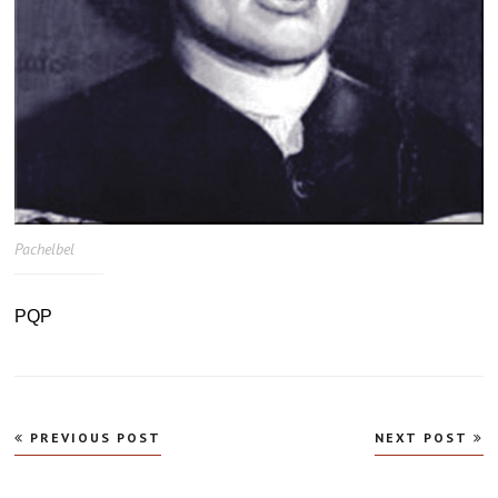
Pachelbel
PQP
Navegação
PREVIOUS POST
NEXT POST
de
Post