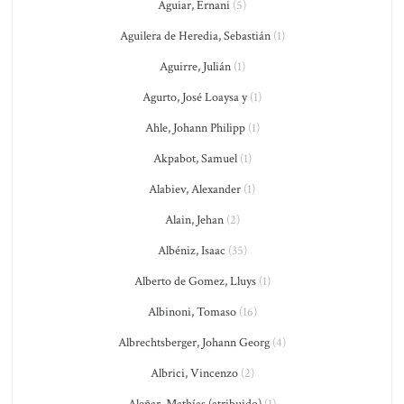
Aguiar, Ernani
(5)
Aguilera de Heredia, Sebastián
(1)
Aguirre, Julián
(1)
Agurto, José Loaysa y
(1)
Ahle, Johann Philipp
(1)
Akpabot, Samuel
(1)
Alabiev, Alexander
(1)
Alain, Jehan
(2)
Albéniz, Isaac
(35)
Alberto de Gomez, Lluys
(1)
Albinoni, Tomaso
(16)
Albrechtsberger, Johann Georg
(4)
Albrici, Vincenzo
(2)
Aleñar, Mathías (atribuido)
(1)