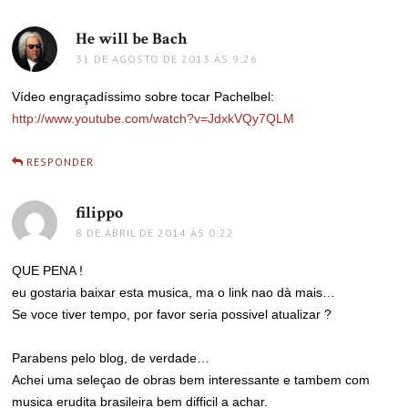
He will be Bach
disse:
31 DE AGOSTO DE 2013 ÀS 9:26
Vídeo engraçadíssimo sobre tocar Pachelbel:
http://www.youtube.com/watch?v=JdxkVQy7QLM
RESPONDER
filippo
disse:
8 DE ABRIL DE 2014 ÀS 0:22
QUE PENA !
eu gostaria baixar esta musica, ma o link nao dà mais…
Se voce tiver tempo, por favor seria possivel atualizar ?
Parabens pelo blog, de verdade…
Achei uma seleçao de obras bem interessante e tambem com
musica erudita brasileira bem difficil a achar.