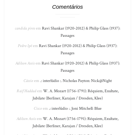
Comentários
candida pires
em
Ravi Shankar (1920-2012) & Philip Glass (1937):
Passages
Pedro Ipê
em
Ravi Shankar (1920-2012) & Philip Glass (1937):
Passages
Adilson Assis
em
Ravi Shankar (1920-2012) & Philip Glass (1937):
Passages
Cássio
em
.: interlúdio :. Nicholas Payton: Nick@Night
Raif Haddad
em
W. A. Mozart (1756-1791): Réquiem, Exultate,
Jubilate (Berliner, Karajan / Dresden, Klee)
Cisco
em
.: interlúdio :. Joni Mitchell: Blue
Adilson Assis
em
W. A. Mozart (1756-1791): Réquiem, Exultate,
Jubilate (Berliner, Karajan / Dresden, Klee)