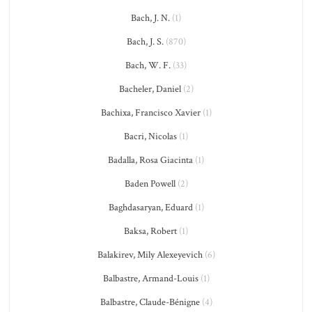
Bach, J. N.
(1)
Bach, J. S.
(870)
Bach, W. F.
(33)
Bacheler, Daniel
(2)
Bachixa, Francisco Xavier
(1)
Bacri, Nicolas
(1)
Badalla, Rosa Giacinta
(1)
Baden Powell
(2)
Baghdasaryan, Eduard
(1)
Baksa, Robert
(1)
Balakirev, Mily Alexeyevich
(6)
Balbastre, Armand-Louis
(1)
Balbastre, Claude-Bénigne
(4)