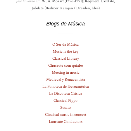
José Eduardo
em
W. A. Mozart (1756-1791): Réquiem, Exultate,
Jubilate (Berliner, Karajan / Dresden, Klee)
Blogs de Música
O Ser da Música
Music is the key
Classical Library
Chucrute com quiabo
Meeting in music
Medieval y Renacentista
La Fonoteca de Iberoamérica
La Discoteca Clásica
Classical Pippo
Susato
Classical music in concert
Laureate Conductors