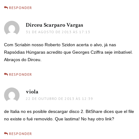
RESPONDER
Dirceu Scarparo Vargas
disse:
31 DE AGOSTO DE 2013 ÀS 17:13
Com Scriabin nosso Roberto Szidon acerta o alvo, já nas
Rapsódias Húngaras acredito que Georges Cziffra seje imbatível.
Abraços do Dirceu.
RESPONDER
viola
disse:
22 DE OUTUBRO DE 2013 ÀS 12:39
de Italia no es posible descargar disco 2. BitShare dices que el file
no existe o fué removido. Que lastima! No hay otro link?
RESPONDER