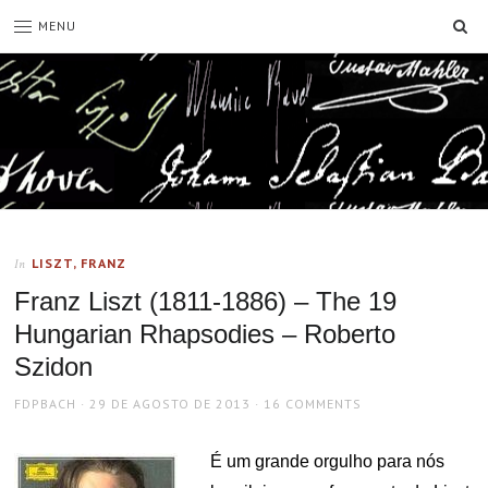
SE
MENU
LISZT, FRANZ
In
Franz Liszt (1811-1886) – The 19
Hungarian Rhapsodies – Roberto
Szidon
AUTHOR
POSTED
FDPBACH
29 DE AGOSTO DE 2013
16 COMMENTS
ON
É um grande orgulho para nós