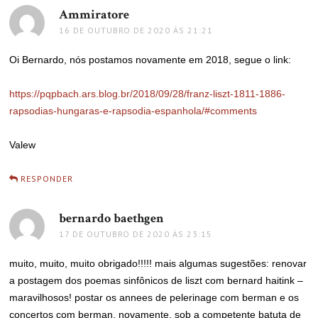
Ammiratore
disse:
16 DE OUTUBRO DE 2020 ÀS 21:21
Oi Bernardo, nós postamos novamente em 2018, segue o link:
https://pqpbach.ars.blog.br/2018/09/28/franz-liszt-1811-1886-
rapsodias-hungaras-e-rapsodia-espanhola/#comments
Valew
RESPONDER
bernardo baethgen
disse:
17 DE OUTUBRO DE 2020 ÀS 23:15
muito, muito, muito obrigado!!!!! mais algumas sugestões: renovar
a postagem dos poemas sinfônicos de liszt com bernard haitink –
maravilhosos! postar os annees de pelerinage com berman e os
concertos com berman, novamente, sob a competente batuta de