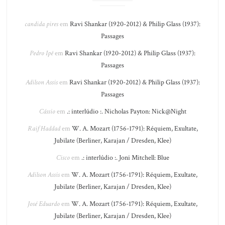
candida pires
em
Ravi Shankar (1920-2012) & Philip Glass (1937):
Passages
Pedro Ipê
em
Ravi Shankar (1920-2012) & Philip Glass (1937):
Passages
Adilson Assis
em
Ravi Shankar (1920-2012) & Philip Glass (1937):
Passages
Cássio
em
.: interlúdio :. Nicholas Payton: Nick@Night
Raif Haddad
em
W. A. Mozart (1756-1791): Réquiem, Exultate,
Jubilate (Berliner, Karajan / Dresden, Klee)
Cisco
em
.: interlúdio :. Joni Mitchell: Blue
Adilson Assis
em
W. A. Mozart (1756-1791): Réquiem, Exultate,
Jubilate (Berliner, Karajan / Dresden, Klee)
José Eduardo
em
W. A. Mozart (1756-1791): Réquiem, Exultate,
Jubilate (Berliner, Karajan / Dresden, Klee)