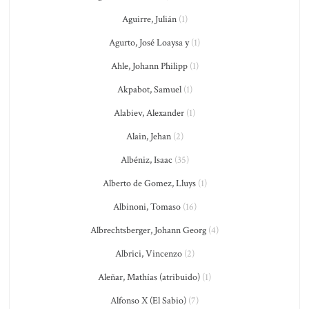
Aguirre, Julián
(1)
Agurto, José Loaysa y
(1)
Ahle, Johann Philipp
(1)
Akpabot, Samuel
(1)
Alabiev, Alexander
(1)
Alain, Jehan
(2)
Albéniz, Isaac
(35)
Alberto de Gomez, Lluys
(1)
Albinoni, Tomaso
(16)
Albrechtsberger, Johann Georg
(4)
Albrici, Vincenzo
(2)
Aleñar, Mathías (atribuido)
(1)
Alfonso X (El Sabio)
(7)