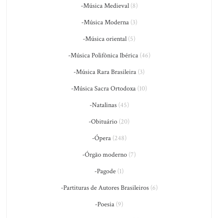
-Música Medieval
(8)
-Música Moderna
(3)
-Música oriental
(5)
-Música Polifônica Ibérica
(46)
-Música Rara Brasileira
(3)
-Música Sacra Ortodoxa
(10)
-Natalinas
(45)
-Obituário
(20)
-Ópera
(248)
-Órgão moderno
(7)
-Pagode
(1)
-Partituras de Autores Brasileiros
(6)
-Poesia
(9)