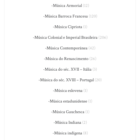
-Música Armorial
(12)
-Música Barroca Francesa
(120)
-Música Cipriota
(1)
-Música Colonial e Imperial Brasileira
(206)
-Música Contemporânea
(42)
-Música do Renascimento
(26)
-Música do séc. XVII – Itália
(3)
-Música do séc. XVIII – Portugal
(20)
-Música eslovena
(1)
-Música estadunidense
(1)
-Música Gauchesca
(1)
-Música Indiana
(2)
-Música indígena
(8)