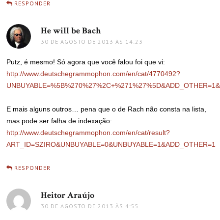
RESPONDER
He will be Bach
disse:
30 DE AGOSTO DE 2013 ÀS 14:23
Putz, é mesmo! Só agora que você falou foi que vi:
http://www.deutschegrammophon.com/en/cat/4770492?
UNBUYABLE=%5B%270%27%2C+%271%27%5D&ADD_OTHER=1&
E mais alguns outros… pena que o de Rach não consta na lista,
mas pode ser falha de indexação:
http://www.deutschegrammophon.com/en/cat/result?
ART_ID=SZIRO&UNBUYABLE=0&UNBUYABLE=1&ADD_OTHER=1
RESPONDER
Heitor Araújo
disse:
30 DE AGOSTO DE 2013 ÀS 4:55