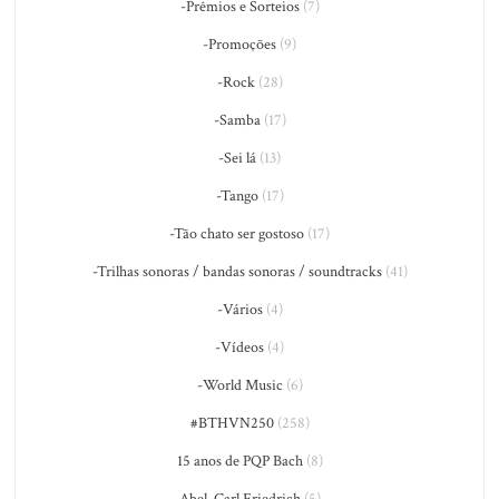
-Prêmios e Sorteios
(7)
-Promoções
(9)
-Rock
(28)
-Samba
(17)
-Sei lá
(13)
-Tango
(17)
-Tão chato ser gostoso
(17)
-Trilhas sonoras / bandas sonoras / soundtracks
(41)
-Vários
(4)
-Vídeos
(4)
-World Music
(6)
#BTHVN250
(258)
15 anos de PQP Bach
(8)