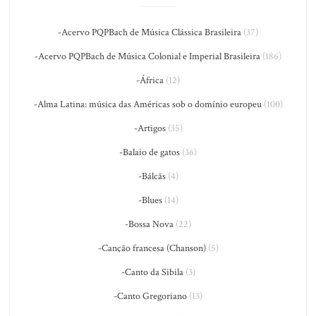
-Acervo PQPBach de Música Clássica Brasileira
(37)
-Acervo PQPBach de Música Colonial e Imperial Brasileira
(186)
-África
(12)
-Alma Latina: música das Américas sob o domínio europeu
(100)
-Artigos
(35)
-Balaio de gatos
(36)
-Bálcãs
(4)
-Blues
(14)
-Bossa Nova
(22)
-Canção francesa (Chanson)
(5)
-Canto da Sibila
(3)
-Canto Gregoriano
(13)