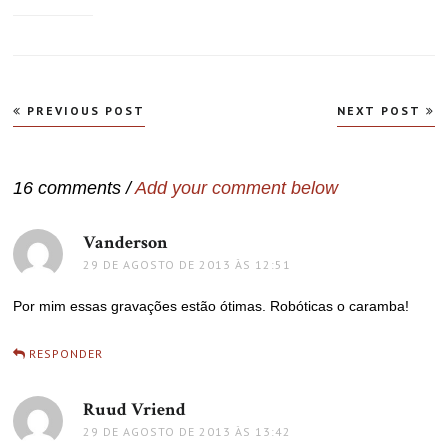
Navegação
PREVIOUS POST
NEXT POST
de
Post
16 comments /
Add your comment below
Vanderson
disse:
29 DE AGOSTO DE 2013 ÀS 12:51
Por mim essas gravações estão ótimas. Robóticas o caramba!
RESPONDER
Ruud Vriend
disse:
29 DE AGOSTO DE 2013 ÀS 13:42