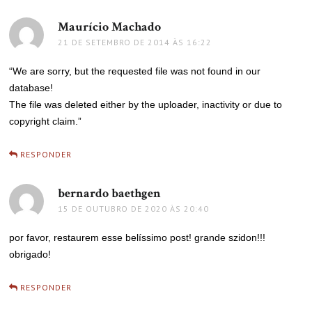
Maurício Machado
disse:
21 DE SETEMBRO DE 2014 ÀS 16:22
“We are sorry, but the requested file was not found in our
database!
The file was deleted either by the uploader, inactivity or due to
copyright claim.”
RESPONDER
bernardo baethgen
disse:
15 DE OUTUBRO DE 2020 ÀS 20:40
por favor, restaurem esse belíssimo post! grande szidon!!!
obrigado!
RESPONDER