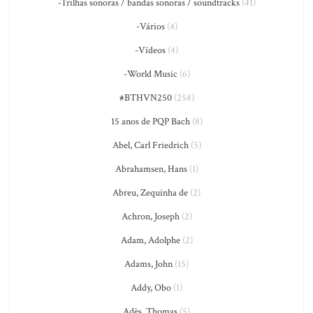
-Trilhas sonoras / bandas sonoras / soundtracks
(41)
-Vários
(4)
-Vídeos
(4)
-World Music
(6)
#BTHVN250
(258)
15 anos de PQP Bach
(8)
Abel, Carl Friedrich
(5)
Abrahamsen, Hans
(1)
Abreu, Zequinha de
(2)
Achron, Joseph
(2)
Adam, Adolphe
(2)
Adams, John
(15)
Addy, Obo
(1)
Adès, Thomas
(5)