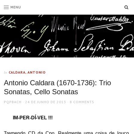
SE
MENU
CALDARA, ANTONIO
In
Antonio Caldara (1670-1736): Trio
Sonatas, Cello Sonatas
AUTHOR
POSTED
PQPBACH
24 DE JUNHO DE 2013
8 COMMENTS
ON
IM-PER-DÍ-VEL !!!
Tremendo CD da Cpo. Realmente uma coisa de louco.