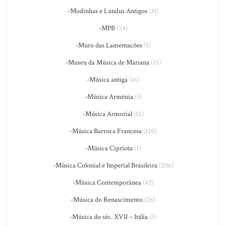
-Modinhas e Lundus Antigos
(31)
-MPB
(54)
-Muro das Lamentações
(1)
-Museu da Música de Mariana
(15)
-Música antiga
(16)
-Música Armênia
(3)
-Música Armorial
(12)
-Música Barroca Francesa
(120)
-Música Cipriota
(1)
-Música Colonial e Imperial Brasileira
(206)
-Música Contemporânea
(42)
-Música do Renascimento
(26)
-Música do séc. XVII – Itália
(3)