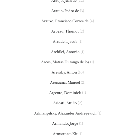
Araujo, Juan de
(22)
Araujo, Pedro de
(3)
Arauxo, Francisco Correa de
(4)
Arbeau, Thoinot
(2)
Arcadelt, Jacob
(1)
Archilei, Antonio
(1)
Arcos, Matías Durango de los
(1)
Arensky, Anton
(10)
Arenzana, Manuel
(2)
Argento, Dominick
(1)
Ariosti, Attilio
(2)
Arkhangelsky, Alexander Andreyevich
(1)
Armando, Jorge
(1)
Armstrong, Kit
(1)