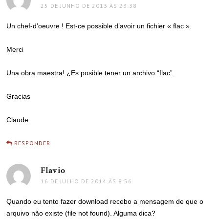
25 DE JUNHO DE 2013 ÀS 23:38
Un chef-d’oeuvre ! Est-ce possible d’avoir un fichier « flac ».
Merci
Una obra maestra! ¿Es posible tener un archivo “flac”.
Gracias
Claude
RESPONDER
Flavio
disse:
16 DE JULHO DE 2014 ÀS 8:56
Quando eu tento fazer download recebo a mensagem de que o
arquivo não existe (file not found). Alguma dica?