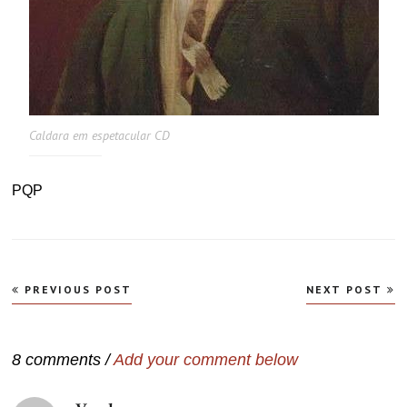
Caldara em espetacular CD
PQP
Navegação
PREVIOUS POST
NEXT POST
de
Post
8 comments /
Add your comment below