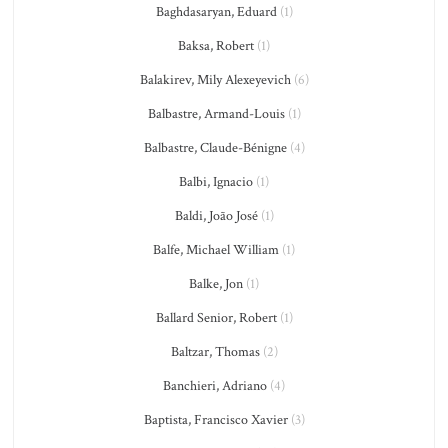
Baghdasaryan, Eduard
(1)
Baksa, Robert
(1)
Balakirev, Mily Alexeyevich
(6)
Balbastre, Armand-Louis
(1)
Balbastre, Claude-Bénigne
(4)
Balbi, Ignacio
(1)
Baldi, João José
(1)
Balfe, Michael William
(1)
Balke, Jon
(1)
Ballard Senior, Robert
(1)
Baltzar, Thomas
(2)
Banchieri, Adriano
(4)
Baptista, Francisco Xavier
(3)