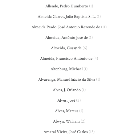
Allende, Pedro Humberto
(1)
Almeida Garret, João Baptista S. L.
(1)
Almeida Prado, José Antônio Rezende de
(11)
Almeida, Antônio José de
(1)
Almeida, Cussy de
(6)
Almeida, Francisco António de
(4)
Altenburg, Michael
(1)
Alvarenga, Manuel Inácio da Silva
(1)
Alves, J. Orlando
(1)
Alves, José
(5)
Alves, Mateus
(1)
Alwyn, William
(2)
Amaral Vieira, José Carlos
(13)