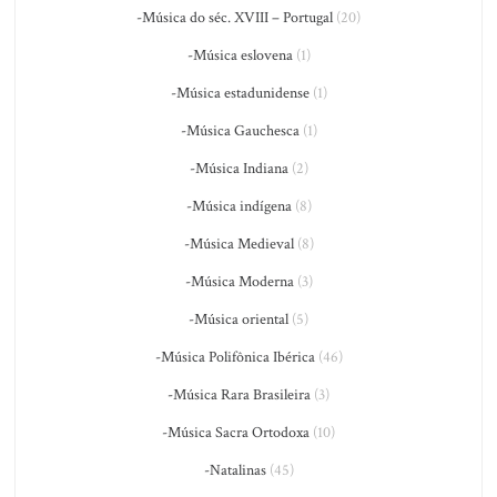
-Música do séc. XVIII – Portugal
(20)
-Música eslovena
(1)
-Música estadunidense
(1)
-Música Gauchesca
(1)
-Música Indiana
(2)
-Música indígena
(8)
-Música Medieval
(8)
-Música Moderna
(3)
-Música oriental
(5)
-Música Polifônica Ibérica
(46)
-Música Rara Brasileira
(3)
-Música Sacra Ortodoxa
(10)
-Natalinas
(45)