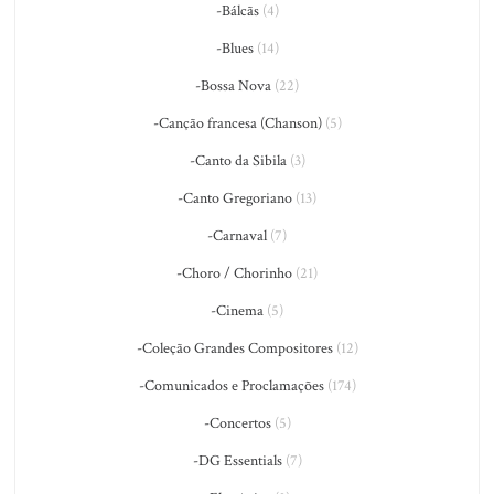
-Bálcãs
(4)
-Blues
(14)
-Bossa Nova
(22)
-Canção francesa (Chanson)
(5)
-Canto da Sibila
(3)
-Canto Gregoriano
(13)
-Carnaval
(7)
-Choro / Chorinho
(21)
-Cinema
(5)
-Coleção Grandes Compositores
(12)
-Comunicados e Proclamações
(174)
-Concertos
(5)
-DG Essentials
(7)