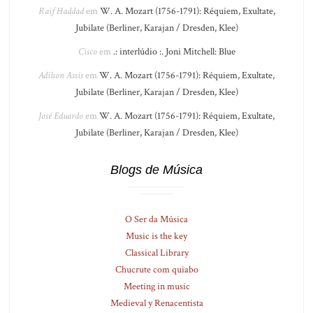
Raif Haddad
em
W. A. Mozart (1756-1791): Réquiem, Exultate,
Jubilate (Berliner, Karajan / Dresden, Klee)
Cisco
em
.: interlúdio :. Joni Mitchell: Blue
Adilson Assis
em
W. A. Mozart (1756-1791): Réquiem, Exultate,
Jubilate (Berliner, Karajan / Dresden, Klee)
José Eduardo
em
W. A. Mozart (1756-1791): Réquiem, Exultate,
Jubilate (Berliner, Karajan / Dresden, Klee)
Blogs de Música
O Ser da Música
Music is the key
Classical Library
Chucrute com quiabo
Meeting in music
Medieval y Renacentista