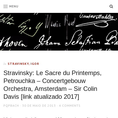
SE
MENU
STRAVINSKY, IGOR
In
Stravinsky: Le Sacre du Printemps,
Petrouchka – Concertgebouw
Orchestra, Amsterdam – Sir Colin
Davis [link atualizado 2017]
AUTHOR
POSTED
PQPBACH
30 DE MAIO DE 2013
4 COMMENTS
ON