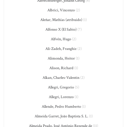
Albrechtsberger, Johann Georg
(4)
Albrici, Vincenzo
(2)
Aleñar, Mathías (atribuido)
(1)
Alfonso X (El Sabio)
(7)
Alfvén, Hugo
(2)
Ali-Zadeh, Franghiz
(2)
Alimonda, Heitor
(1)
Alison, Richard
(1)
Alkan, Charles-Valentin
(2)
Allegri, Gregorio
(5)
Allegri, Lorenzo
(1)
Allende, Pedro Humberto
(1)
Almeida Garret, João Baptista S. L.
(1)
Almeida Prado, José Antônio Rezende de
(11)