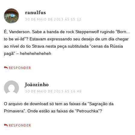
ranulfus
disse:
30 DE MAIO DE 2013 ÀS 15:12
É, Vanderson. Sabe a banda de rock Steppenwolf rugindo “Born…
to be wi-ild”? Estavam expressando seu desejo de um dia chegar
ao nível do tio Strava nesta peça subtitulada “cenas da Rússia
pagã” – heheheheheheh
RESPONDER
Joãozinho
disse:
30 DE MAIO DE 2013 ÀS 16:48
O arquivo de download só tem as faixas da “Sagração da
Primavera”. Onde estão as faixas de “Petrouchka”?
RESPONDER