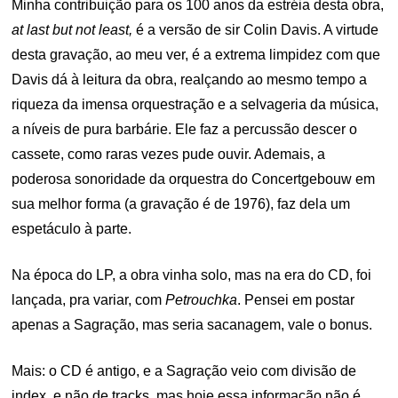
Minha contribuição para os 100 anos da estréia desta obra,
at last but not least,
é a versão de sir Colin Davis. A virtude
desta gravação, ao meu ver, é a extrema limpidez com que
Davis dá à leitura da obra, realçando ao mesmo tempo a
riqueza da imensa orquestração e a selvageria da música,
a níveis de pura barbárie. Ele faz a percussão descer o
cassete, como raras vezes pude ouvir. Ademais, a
poderosa sonoridade da orquestra do Concertgebouw em
sua melhor forma (a gravação é de 1976), faz dela um
espetáculo à parte.
Na época do LP, a obra vinha solo, mas na era do CD, foi
lançada, pra variar, com
Petrouchka
. Pensei em postar
apenas a Sagração, mas seria sacanagem, vale o bonus.
Mais: o CD é antigo, e a Sagração veio com divisão de
index, e não de tracks, mas hoje essa informação não é