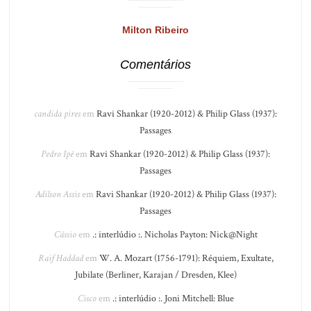
Milton Ribeiro
Comentários
candida pires
em
Ravi Shankar (1920-2012) & Philip Glass (1937):
Passages
Pedro Ipê
em
Ravi Shankar (1920-2012) & Philip Glass (1937):
Passages
Adilson Assis
em
Ravi Shankar (1920-2012) & Philip Glass (1937):
Passages
Cássio
em
.: interlúdio :. Nicholas Payton: Nick@Night
Raif Haddad
em
W. A. Mozart (1756-1791): Réquiem, Exultate,
Jubilate (Berliner, Karajan / Dresden, Klee)
Cisco
em
.: interlúdio :. Joni Mitchell: Blue