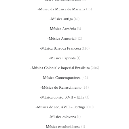
-Museu da Música de Mariana
(15)
-Música antiga
(16)
-Música Armênia
(3)
-Música Armorial
(12)
-Música Barroca Francesa
(120)
-Música Cipriota
(1)
-Música Colonial e Imperial Brasileira
(206)
-Música Contemporânea
(42)
-Música do Renascimento
(26)
-Música do séc. XVII – Itália
(3)
-Música do séc. XVIII – Portugal
(20)
-Música eslovena
(1)
-Música estadunidense
(1)