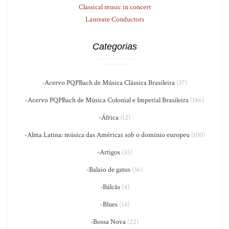
Classical music in concert
Laureate Conductors
Categorias
-Acervo PQPBach de Música Clássica Brasileira
(37)
-Acervo PQPBach de Música Colonial e Imperial Brasileira
(186)
-África
(12)
-Alma Latina: música das Américas sob o domínio europeu
(100)
-Artigos
(35)
-Balaio de gatos
(36)
-Bálcãs
(4)
-Blues
(14)
-Bossa Nova
(22)