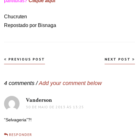
partituras?
Clique aqui
Chucruten
Repostado por Bisnaga
Navegação
PREVIOUS POST
NEXT POST
de
Post
4 comments /
Add your comment below
Vanderson
disse:
30 DE MAIO DE 2013 ÀS 13:25
“Selvageria”?!
RESPONDER