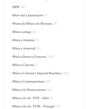
-MPB
(54)
-Muro das Lamentações
(1)
-Museu da Música de Mariana
(15)
-Música antiga
(16)
-Música Armênia
(3)
-Música Armorial
(12)
-Música Barroca Francesa
(120)
-Música Cipriota
(1)
-Música Colonial e Imperial Brasileira
(206)
-Música Contemporânea
(42)
-Música do Renascimento
(26)
-Música do séc. XVII – Itália
(3)
-Música do séc. XVIII – Portugal
(20)