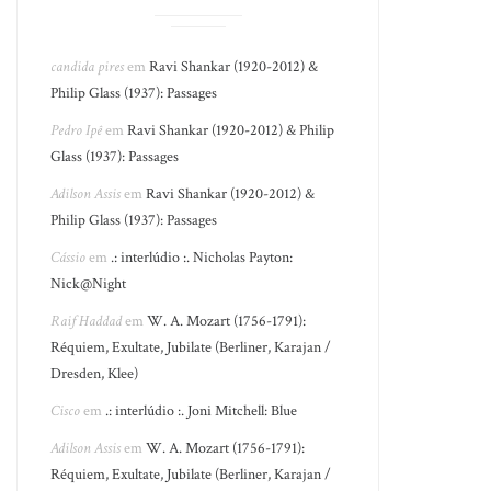
candida pires
em
Ravi Shankar (1920-2012) &
Philip Glass (1937): Passages
Pedro Ipê
em
Ravi Shankar (1920-2012) & Philip
Glass (1937): Passages
Adilson Assis
em
Ravi Shankar (1920-2012) &
Philip Glass (1937): Passages
Cássio
em
.: interlúdio :. Nicholas Payton:
Nick@Night
Raif Haddad
em
W. A. Mozart (1756-1791):
Réquiem, Exultate, Jubilate (Berliner, Karajan /
Dresden, Klee)
Cisco
em
.: interlúdio :. Joni Mitchell: Blue
Adilson Assis
em
W. A. Mozart (1756-1791):
Réquiem, Exultate, Jubilate (Berliner, Karajan /