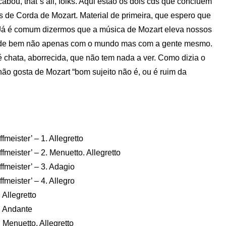
cabou, that´s all, folks. Aqui estão os dois cds que concluem
s de Corda de Mozart. Material de primeira, que espero que
 Já é comum dizermos que a música de Mozart eleva nossos
car de bem não apenas com o mundo mas com a gente mesmo.
chata, aborrecida, que não tem nada a ver. Como dizia o
ão gosta de Mozart “bom sujeito não é, ou é ruim da
meister’ – 1. Allegretto
fmeister’ – 2. Menuetto. Allegretto
fmeister’ – 3. Adagio
fmeister’ – 4. Allegro
 Allegretto
. Andante
 Menuetto. Allegretto