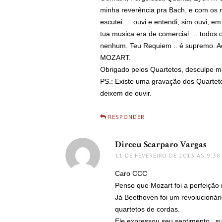
minha reverência pra Bach, e com os 
escutei … ouvi e entendi, sim ouvi, e
tua musica era de comercial … todos o
nenhum. Teu Requiem .. é supremo. A
MOZART.
Obrigado pelos Quartetos, desculpe ma
PS.: Existe uma gravação dos Quarte
deixem de ouvir.
RESPONDER
Dirceu Scarparo Vargas
diss
11 DE FEVEREIRO DE 2013 ÀS 9:38
Caro CCC
Penso que Mozart foi a perfeição
Já Beethoven foi um revolucionári
quartetos de cordas.
Ele expressou seu sentimento , s