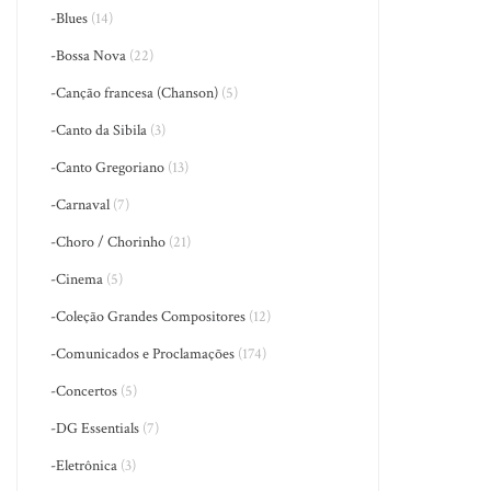
-Blues
(14)
-Bossa Nova
(22)
-Canção francesa (Chanson)
(5)
-Canto da Sibila
(3)
-Canto Gregoriano
(13)
-Carnaval
(7)
-Choro / Chorinho
(21)
-Cinema
(5)
-Coleção Grandes Compositores
(12)
-Comunicados e Proclamações
(174)
-Concertos
(5)
-DG Essentials
(7)
-Eletrônica
(3)