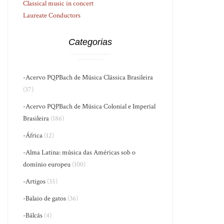
Classical music in concert
Laureate Conductors
Categorias
-Acervo PQPBach de Música Clássica Brasileira
(37)
-Acervo PQPBach de Música Colonial e Imperial
Brasileira
(186)
-África
(12)
-Alma Latina: música das Américas sob o
domínio europeu
(100)
-Artigos
(35)
-Balaio de gatos
(36)
-Bálcãs
(4)