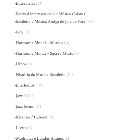
-Entrevistas
(10)
-Festival Internacional de Música Colonial
Brasileira e Música Antiga de Juiz de Fora
(23)
-Folk
(5)
-Harmonia Mundi – 50 anos
(16)
-Harmonia Mundi – Sacred Music
(14)
-Hinos
(2)
-História da Música Brasileira
(14)
-Interlúdios
(48)
-Jazz
(589)
-jazz fusion
(11)
-Klezmer / Cabaret
(6)
-Livros
(1)
-Modinhas e Lundus Antigos
(31)