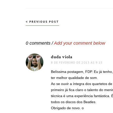
Navegação
PREVIOUS POST
de
Post
0 comments /
Add your comment below
duda viola
disse:
8 DE FEVEREIRO DE 2013 ÀS 9:15
Belíssima postagem, FDP. Eu já tenho,
ter melhor qualidade de som.
Ao se ouvir a íntegra dos quartetos d
primeiro já fica claro o talento do m
técnica é uma experiência fantástica
todos os discos dos Beatles.
Obrigado de novo. o