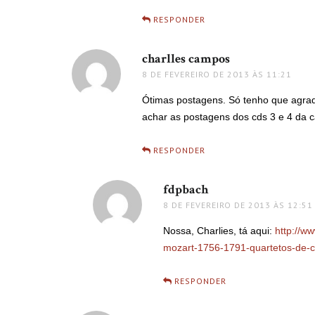
RESPONDER
charlles campos
disse:
8 DE FEVEREIRO DE 2013 ÀS 11:21
Ótimas postagens. Só tenho que agrad
achar as postagens dos cds 3 e 4 da c
RESPONDER
fdpbach
disse:
8 DE FEVEREIRO DE 2013 ÀS 12:51
Nossa, Charlies, tá aqui:
http://w
mozart-1756-1791-quartetos-de-co
RESPONDER