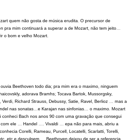
zart quem não gosta de música erudita. O precursor de
 pra mim continuará a superar a de Mozart, não tem jeito…
r o bom e velho Mozart.
 ouvia Beethoven todo dia; pra mim era o maximo, ninguem
chaicovskly, adorava Bramhs; Tocava Bartok, Mussorgsky,
Verdi, Richard Strauss, Debussy, Satie, Ravel, Berlioz … mas a
rendel nas sonatas…e Karajan nas sinfonias… o maximo. Mozart
Ai conheci Bach nos anos 90 com uma gravação que consegui
e com ele … Handel …. Vivaldi … epa não para mais, abriu a
hecia Corelli, Rameau, Purcell, Locatelli, Scarlatti, Torelli,
etc, etc e desculpem … Beethoven deixou de ser a referencia …