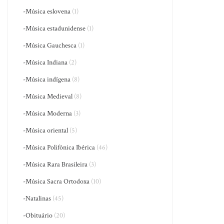
-Música eslovena
(1)
-Música estadunidense
(1)
-Música Gauchesca
(1)
-Música Indiana
(2)
-Música indígena
(8)
-Música Medieval
(8)
-Música Moderna
(3)
-Música oriental
(5)
-Música Polifônica Ibérica
(46)
-Música Rara Brasileira
(3)
-Música Sacra Ortodoxa
(10)
-Natalinas
(45)
-Obituário
(20)