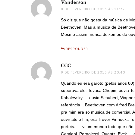
Vanderson
disse:
8 DE FEVEREIRO DE 2013 ÀS 11:22
Só diz que não gosta da música de Mo
Beethoven. Mas a música de Beethoven
Mesmo assim, nunca deixemos de ouvi
RESPONDER
CCC
disse:
9 DE FEVEREIRO DE 2013 ÀS 20:40
Quando eu era garoto (pelos anos 80)
superava ele. Tovaca Chopin, ouvia T
Kabalevsky … ouvia Schubert, Wagner, 
referência .. Beethoven com Alfred B
pra mim era só musica de comercial. 
ouvir até o fim, era Trevor Pinnock… 
porteira … vi um mundo todo que não con
Gemiani, Pergolessi, Quantz, Eyck … 