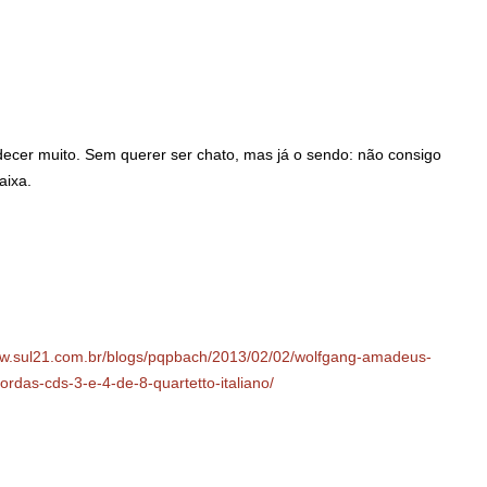
ecer muito. Sem querer ser chato, mas já o sendo: não consigo
aixa.
ww.sul21.com.br/blogs/pqpbach/2013/02/02/wolfgang-amadeus-
rdas-cds-3-e-4-de-8-quartetto-italiano/