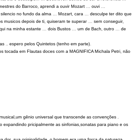
mestres do Barroco, aprendi a ouvir Mozart … ouvi …
m silencio no fundo da alma … Mozart, cara … desculpe ter dito que
s musicos depois de ti, quiseram te superar … sem conseguir,
qui na minha estante … dois Bustos … um de Bach, outro … de
s .. espero pelos Quintetos (tenho em parte).
tos tocada em Flautas doces com a MAGNIFICA Michala Petri, não
e:
 musical,um gênio universal que transcende as convenções .
o expandindo pricipalmente as sinfonias,sonatas para piano e os
ua dor ,sua originalidade ,o homem era uma força da natureza .