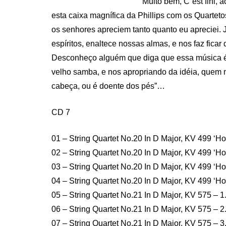
Muito bem, C´est fini, a
esta caixa magnífica da Phillips com os Quarteto
os senhores apreciem tanto quanto eu apreciei.
espíritos, enaltece nossas almas, e nos faz fi
Desconheço alguém que diga que essa música é 
velho samba, e nos apropriando da idéia, quem n
cabeça, ou é doente dos pés”…
CD 7
01 – String Quartet No.20 In D Major, KV 499 ‘Hoff
02 – String Quartet No.20 In D Major, KV 499 ‘Hof
03 – String Quartet No.20 In D Major, KV 499 ‘Hof
04 – String Quartet No.20 In D Major, KV 499 ‘Hof
05 – String Quartet No.21 In D Major, KV 575 – 1.
06 – String Quartet No.21 In D Major, KV 575 – 2
07 – String Quartet No.21 In D Major, KV 575 – 3.