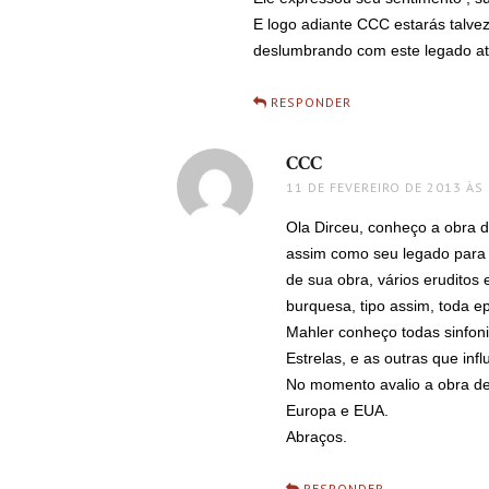
E logo adiante CCC estarás talve
deslumbrando com este legado at
RESPONDER
CCC
disse:
11 DE FEVEREIRO DE 2013 ÀS
Ola Dirceu, conheço a obra d
assim como seu legado para 
de sua obra, vários eruditos 
burquesa, tipo assim, toda e
Mahler conheço todas sinfoni
Estrelas, e as outras que in
No momento avalio a obra de
Europa e EUA.
Abraços.
RESPONDER