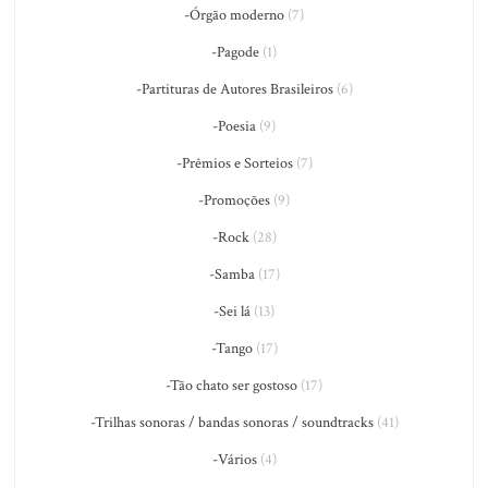
-Órgão moderno
(7)
-Pagode
(1)
-Partituras de Autores Brasileiros
(6)
-Poesia
(9)
-Prêmios e Sorteios
(7)
-Promoções
(9)
-Rock
(28)
-Samba
(17)
-Sei lá
(13)
-Tango
(17)
-Tão chato ser gostoso
(17)
-Trilhas sonoras / bandas sonoras / soundtracks
(41)
-Vários
(4)