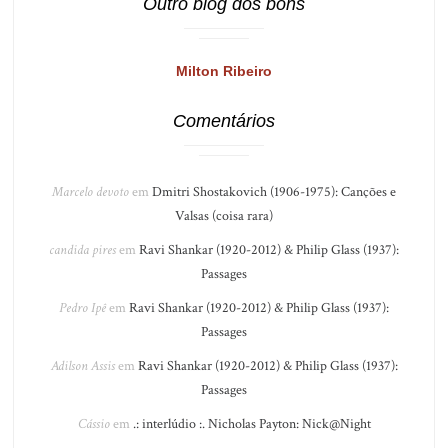
Outro blog dos bons
Milton Ribeiro
Comentários
Marcelo devoto
em
Dmitri Shostakovich (1906-1975): Canções e
Valsas (coisa rara)
candida pires
em
Ravi Shankar (1920-2012) & Philip Glass (1937):
Passages
Pedro Ipê
em
Ravi Shankar (1920-2012) & Philip Glass (1937):
Passages
Adilson Assis
em
Ravi Shankar (1920-2012) & Philip Glass (1937):
Passages
Cássio
em
.: interlúdio :. Nicholas Payton: Nick@Night