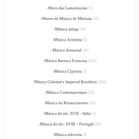
-Muro das Lamentações
(1)
-Museu da Música de Mariana
(15)
-Música antiga
(16)
-Música Armênia
(3)
-Música Armorial
(12)
-Música Barroca Francesa
(120)
-Música Cipriota
(1)
-Música Colonial e Imperial Brasileira
(206)
-Música Contemporânea
(42)
-Música do Renascimento
(26)
-Música do séc. XVII – Itália
(3)
-Música do séc. XVIII – Portugal
(20)
-Música eslovena
(1)