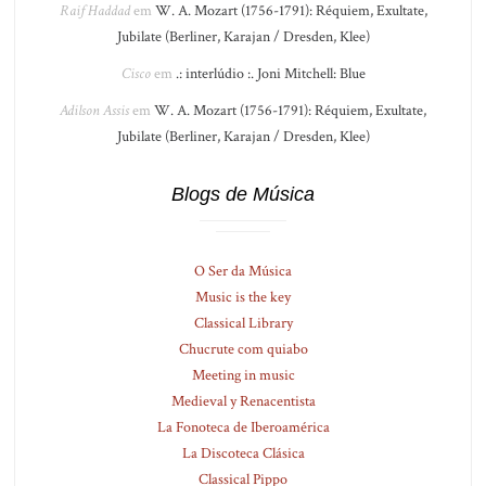
Raif Haddad
em
W. A. Mozart (1756-1791): Réquiem, Exultate,
Jubilate (Berliner, Karajan / Dresden, Klee)
Cisco
em
.: interlúdio :. Joni Mitchell: Blue
Adilson Assis
em
W. A. Mozart (1756-1791): Réquiem, Exultate,
Jubilate (Berliner, Karajan / Dresden, Klee)
Blogs de Música
O Ser da Música
Music is the key
Classical Library
Chucrute com quiabo
Meeting in music
Medieval y Renacentista
La Fonoteca de Iberoamérica
La Discoteca Clásica
Classical Pippo