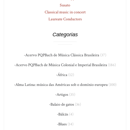
Susato
Classical music in concert
Laureate Conductors
Categorias
-Acervo PQPBach de Música Clássica Brasileira
(37)
-Acervo PQPBach de Música Colonial e Imperial Brasileira
(186)
-África
(12)
-Alma Latina: música das Américas sob o domínio europeu
(100)
-Artigos
(35)
-Balaio de gatos
(36)
-Bálcãs
(4)
-Blues
(14)