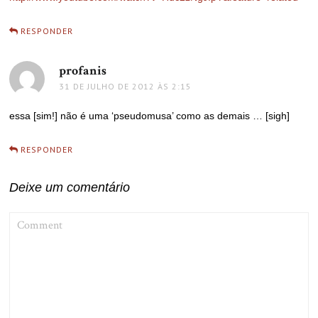
RESPONDER
profanis
disse:
31 DE JULHO DE 2012 ÀS 2:15
essa [sim!] não é uma ‘pseudomusa’ como as demais … [sigh]
RESPONDER
Deixe um comentário
COMMENT