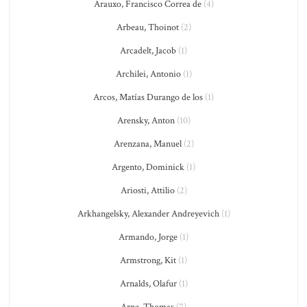
Arauxo, Francisco Correa de
(4)
Arbeau, Thoinot
(2)
Arcadelt, Jacob
(1)
Archilei, Antonio
(1)
Arcos, Matías Durango de los
(1)
Arensky, Anton
(10)
Arenzana, Manuel
(2)
Argento, Dominick
(1)
Ariosti, Attilio
(2)
Arkhangelsky, Alexander Andreyevich
(1)
Armando, Jorge
(1)
Armstrong, Kit
(1)
Arnalds, Olafur
(1)