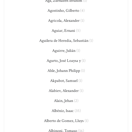
Ağa, Zurnazen Ibrahim
(1)
Agostinho, Gilberto
(4)
Agricola, Alexander
(1)
Aguiar, Ernani
(5)
Aguilera de Heredia, Sebastián
(1)
Aguirre, Julián
(1)
Agurto, José Loaysa y
(1)
Ahle, Johann Philipp
(1)
Akpabot, Samuel
(1)
Alabiev, Alexander
(1)
Alain, Jehan
(2)
Albéniz, Isaac
(35)
Alberto de Gomez, Lluys
(1)
Albinoni, Tomaso
(16)