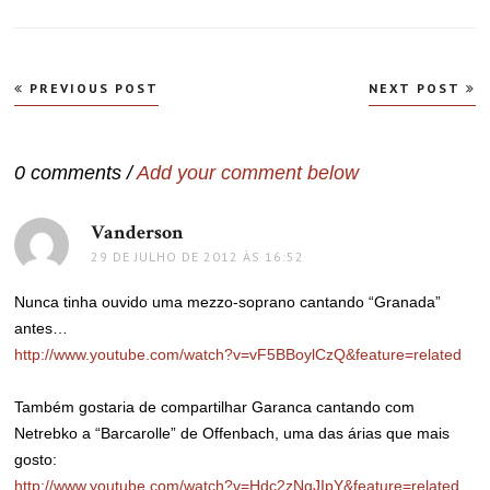
Navegação
PREVIOUS POST
NEXT POST
de
Post
0 comments /
Add your comment below
Vanderson
disse:
29 DE JULHO DE 2012 ÀS 16:52
Nunca tinha ouvido uma mezzo-soprano cantando “Granada”
antes…
http://www.youtube.com/watch?v=vF5BBoylCzQ&feature=related
Também gostaria de compartilhar Garanca cantando com
Netrebko a “Barcarolle” de Offenbach, uma das árias que mais
gosto:
http://www.youtube.com/watch?v=Hdc2zNgJIpY&feature=related