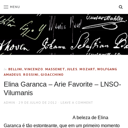
SE
MENU
BELLINI, VINCENZO
,
MASSENET, JULES
,
MOZART, WOLFGANG
In
AMADEUS
,
ROSSINI, GIOACCHINO
Elina Garanca – Arie Favorite – LNSO-
Vilumanis
AUTHOR
POSTED
ADMIN
29 DE JULHO DE 2012
LEAVE A COMMENT
ON
A beleza de Elina
Garanca é tão estonteante, que em um primeiro momento