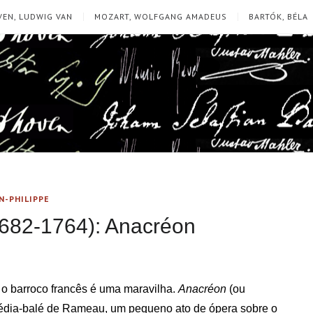
EN, LUDWIG VAN
MOZART, WOLFGANG AMADEUS
BARTÓK, BÉLA
N-PHILIPPE
682-1764): Anacréon
 o barroco francês é uma maravilha.
Anacréon
(ou
dia-balé de Rameau, um pequeno ato de ópera sobre o