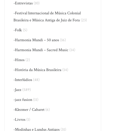
-Entrevistas
(10)
-Festival Internacional de Música Colonial
Brasileira e Música Antiga de Juiz de Fora
(23)
-Folk
(5)
-Harmonia Mundi – 50 anos
(16)
-Harmonia Mundi – Sacred Music
(14)
-Hinos
(2)
-História da Música Brasileira
(14)
-Interlúdios
(48)
-Jazz
(589)
-jazz fusion
(11)
-Klezmer / Cabaret
(6)
-Livros
(1)
-Modinhas e Lundus Antigos
(31)