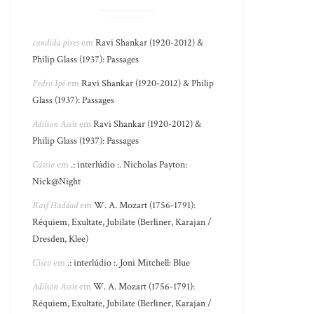
candida pires
em
Ravi Shankar (1920-2012) &
Philip Glass (1937): Passages
Pedro Ipê
em
Ravi Shankar (1920-2012) & Philip
Glass (1937): Passages
Adilson Assis
em
Ravi Shankar (1920-2012) &
Philip Glass (1937): Passages
Cássio
em
.: interlúdio :. Nicholas Payton:
Nick@Night
Raif Haddad
em
W. A. Mozart (1756-1791):
Réquiem, Exultate, Jubilate (Berliner, Karajan /
Dresden, Klee)
Cisco
em
.: interlúdio :. Joni Mitchell: Blue
Adilson Assis
em
W. A. Mozart (1756-1791):
Réquiem, Exultate, Jubilate (Berliner, Karajan /