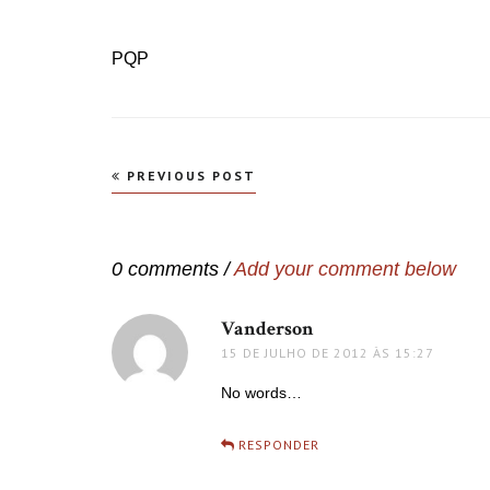
PQP
Navegação
PREVIOUS POST
de
Post
0 comments /
Add your comment below
Vanderson
disse:
15 DE JULHO DE 2012 ÀS 15:27
No words…
RESPONDER