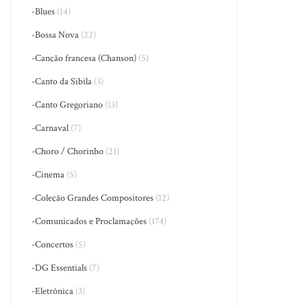
-Blues
(14)
-Bossa Nova
(22)
-Canção francesa (Chanson)
(5)
-Canto da Sibila
(3)
-Canto Gregoriano
(13)
-Carnaval
(7)
-Choro / Chorinho
(21)
-Cinema
(5)
-Coleção Grandes Compositores
(12)
-Comunicados e Proclamações
(174)
-Concertos
(5)
-DG Essentials
(7)
-Eletrônica
(3)