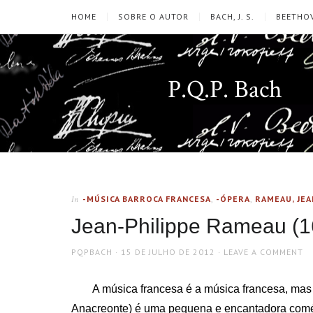
HOME
SOBRE O AUTOR
BACH, J. S.
BEETHOV
P.Q.P. Bach
-MÚSICA BARROCA FRANCESA
,
-ÓPERA
,
RAMEAU, JEA
In
Jean-Philippe Rameau (1
AUTHOR
POSTED
PQPBACH
15 DE JULHO DE 2012
LEAVE A COMMENT
ON
A música francesa é a música francesa, mas
Anacreonte) é uma pequena e encantadora comé