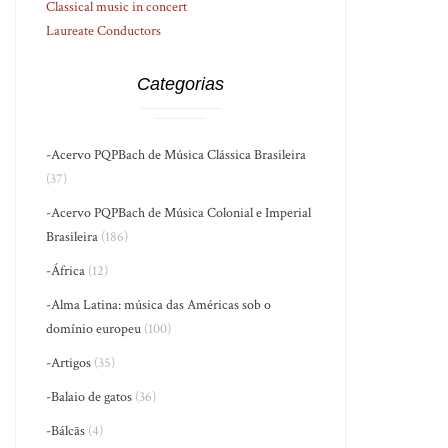
Classical music in concert
Laureate Conductors
Categorias
-Acervo PQPBach de Música Clássica Brasileira
(37)
-Acervo PQPBach de Música Colonial e Imperial
Brasileira
(186)
-África
(12)
-Alma Latina: música das Américas sob o
domínio europeu
(100)
-Artigos
(35)
-Balaio de gatos
(36)
-Bálcãs
(4)