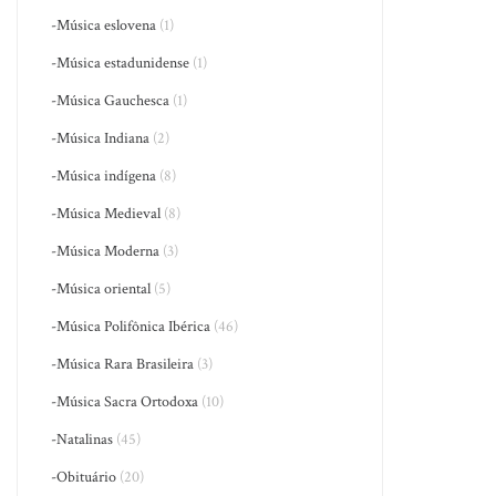
-Música eslovena
(1)
-Música estadunidense
(1)
-Música Gauchesca
(1)
-Música Indiana
(2)
-Música indígena
(8)
-Música Medieval
(8)
-Música Moderna
(3)
-Música oriental
(5)
-Música Polifônica Ibérica
(46)
-Música Rara Brasileira
(3)
-Música Sacra Ortodoxa
(10)
-Natalinas
(45)
-Obituário
(20)