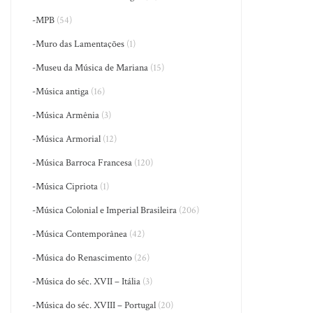
-MPB
(54)
-Muro das Lamentações
(1)
-Museu da Música de Mariana
(15)
-Música antiga
(16)
-Música Armênia
(3)
-Música Armorial
(12)
-Música Barroca Francesa
(120)
-Música Cipriota
(1)
-Música Colonial e Imperial Brasileira
(206)
-Música Contemporânea
(42)
-Música do Renascimento
(26)
-Música do séc. XVII – Itália
(3)
-Música do séc. XVIII – Portugal
(20)