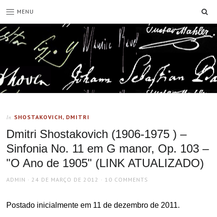
SE
MENU
SHOSTAKOVICH, DMITRI
In
Dmitri Shostakovich (1906-1975 ) –
Sinfonia No. 11 em G manor, Op. 103 –
"O Ano de 1905" (LINK ATUALIZADO)
AUTHOR
POSTED
ADMIN
24 DE MARÇO DE 2012
10 COMMENTS
ON
Postado inicialmente em 11 de dezembro de 2011.