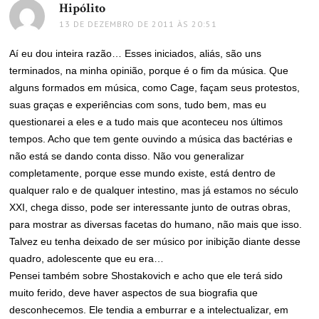
Hipólito
disse:
13 DE DEZEMBRO DE 2011 ÀS 20:51
Aí eu dou inteira razão… Esses iniciados, aliás, são uns
terminados, na minha opinião, porque é o fim da música. Que
alguns formados em música, como Cage, façam seus protestos,
suas graças e experiências com sons, tudo bem, mas eu
questionarei a eles e a tudo mais que aconteceu nos últimos
tempos. Acho que tem gente ouvindo a música das bactérias e
não está se dando conta disso. Não vou generalizar
completamente, porque esse mundo existe, está dentro de
qualquer ralo e de qualquer intestino, mas já estamos no século
XXI, chega disso, pode ser interessante junto de outras obras,
para mostrar as diversas facetas do humano, não mais que isso.
Talvez eu tenha deixado de ser músico por inibição diante desse
quadro, adolescente que eu era…
Pensei também sobre Shostakovich e acho que ele terá sido
muito ferido, deve haver aspectos de sua biografia que
desconhecemos. Ele tendia a emburrar e a intelectualizar, em