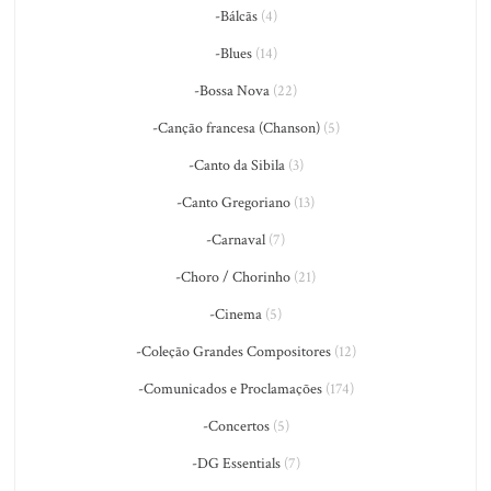
-Bálcãs
(4)
-Blues
(14)
-Bossa Nova
(22)
-Canção francesa (Chanson)
(5)
-Canto da Sibila
(3)
-Canto Gregoriano
(13)
-Carnaval
(7)
-Choro / Chorinho
(21)
-Cinema
(5)
-Coleção Grandes Compositores
(12)
-Comunicados e Proclamações
(174)
-Concertos
(5)
-DG Essentials
(7)