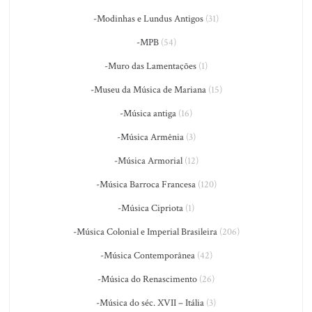
-Modinhas e Lundus Antigos
(31)
-MPB
(54)
-Muro das Lamentações
(1)
-Museu da Música de Mariana
(15)
-Música antiga
(16)
-Música Armênia
(3)
-Música Armorial
(12)
-Música Barroca Francesa
(120)
-Música Cipriota
(1)
-Música Colonial e Imperial Brasileira
(206)
-Música Contemporânea
(42)
-Música do Renascimento
(26)
-Música do séc. XVII – Itália
(3)