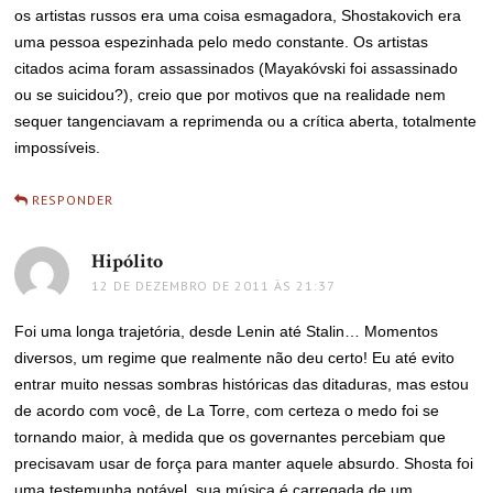
os artistas russos era uma coisa esmagadora, Shostakovich era
uma pessoa espezinhada pelo medo constante. Os artistas
citados acima foram assassinados (Mayakóvski foi assassinado
ou se suicidou?), creio que por motivos que na realidade nem
sequer tangenciavam a reprimenda ou a crítica aberta, totalmente
impossíveis.
RESPONDER
Hipólito
disse:
12 DE DEZEMBRO DE 2011 ÀS 21:37
Foi uma longa trajetória, desde Lenin até Stalin… Momentos
diversos, um regime que realmente não deu certo! Eu até evito
entrar muito nessas sombras históricas das ditaduras, mas estou
de acordo com você, de La Torre, com certeza o medo foi se
tornando maior, à medida que os governantes percebiam que
precisavam usar de força para manter aquele absurdo. Shosta foi
uma testemunha notável, sua música é carregada de um