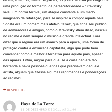
dizem, e migrou; mas a Sagração, do ponto de vista psicológico, é
uma produção do tormento, da persecutoriedade – Stravinsky
viveu um horror terrível, um ataque constante e um medo
imaginário de retaliação, para se inspirar a compor aquele balé.
Shosta era um homem mais afetivo, talvez, que tinha seu público
de admiradores e amigos, como o Mravinsky. Além disso, nasceu
no regime e nem sempre o músico é grande intelectual. Fora
dizer que o regime era um avanço para a época, uma forma de
proteção contra a enxurrada capitalista, algo que pôde bem
convencer como a melhor alternativa para aquele país, apesar
das aparas. Enfim, migrar para quê, se a coisa não era tão
horrenda e havia pessoas queridas que precisavam daquele
artista, alguém que fizesse algumas reprimendas e ponderações
ao regime?
RESPONDER
Haya de La Torre
disse:
11 DE DEZEMBRO DE 2011 ÀS 21:46