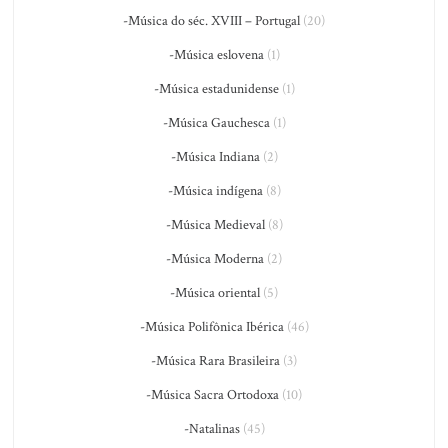
-Música do séc. XVIII – Portugal
(20)
-Música eslovena
(1)
-Música estadunidense
(1)
-Música Gauchesca
(1)
-Música Indiana
(2)
-Música indígena
(8)
-Música Medieval
(8)
-Música Moderna
(2)
-Música oriental
(5)
-Música Polifônica Ibérica
(46)
-Música Rara Brasileira
(3)
-Música Sacra Ortodoxa
(10)
-Natalinas
(45)