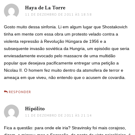
Haya de La Torre
disse:
11 DE DEZEMBRO DE 2011 ÀS 18:58
Gosto muito dessa sinfonia. Li em algum lugar que Shostakovich
tinha em mente com essa obra um protesto velado contra a
violenta repressão à Revolução Húngara de 1956 e a
subsequente invasão soviética da Hungria, um episódio que seria
enviesadamente evocado pelo massacre de uma multidão
popular que desejava pacificamente entregar uma petição a
Nicolau II. O homem fez muito dentro da atsmofera de terror e
ameaça em que viveu, não entendo que o acusem de covardia.
RESPONDER
Hipólito
disse:
11 DE DEZEMBRO DE 2011 ÀS 21:14
Fica a questão: para onde ele iria? Stravinsky foi mais corajoso,