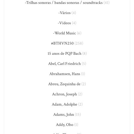
-Trilhas sonoras / bandas sonoras / soundtracks
(41)
-Vários
(4)
-Vídeos
(4)
-World Music
(6)
#BTHVN250
(258)
15 anos de PQP Bach
(8)
Abel, Carl Friedrich
(5)
Abrahamsen, Hans
(1)
Abreu, Zequinha de
(2)
Achron, Joseph
(2)
Adam, Adolphe
(2)
Adams, John
(15)
Addy, Obo
(1)