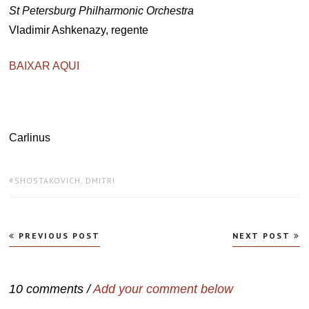
St Petersburg Philharmonic Orchestra
Vladimir Ashkenazy, regente
BAIXAR AQUI
Carlinus
TAGS:
SHOSTAKOVICH, DMITRI
Navegação
PREVIOUS POST
NEXT POST
de
Post
10 comments /
Add your comment below