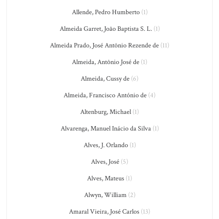
Allende, Pedro Humberto
(1)
Almeida Garret, João Baptista S. L.
(1)
Almeida Prado, José Antônio Rezende de
(11)
Almeida, Antônio José de
(1)
Almeida, Cussy de
(6)
Almeida, Francisco António de
(4)
Altenburg, Michael
(1)
Alvarenga, Manuel Inácio da Silva
(1)
Alves, J. Orlando
(1)
Alves, José
(5)
Alves, Mateus
(1)
Alwyn, William
(2)
Amaral Vieira, José Carlos
(13)