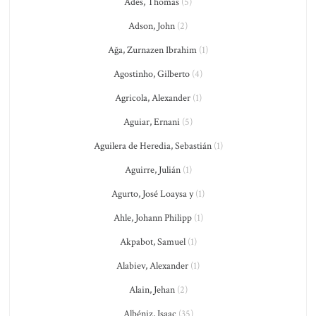
Adès, Thomas
(5)
Adson, John
(2)
Ağa, Zurnazen Ibrahim
(1)
Agostinho, Gilberto
(4)
Agricola, Alexander
(1)
Aguiar, Ernani
(5)
Aguilera de Heredia, Sebastián
(1)
Aguirre, Julián
(1)
Agurto, José Loaysa y
(1)
Ahle, Johann Philipp
(1)
Akpabot, Samuel
(1)
Alabiev, Alexander
(1)
Alain, Jehan
(2)
Albéniz, Isaac
(35)