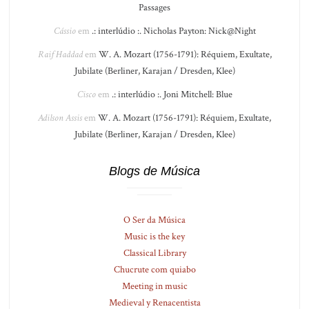
Passages
Cássio
em
.: interlúdio :. Nicholas Payton: Nick@Night
Raif Haddad
em
W. A. Mozart (1756-1791): Réquiem, Exultate,
Jubilate (Berliner, Karajan / Dresden, Klee)
Cisco
em
.: interlúdio :. Joni Mitchell: Blue
Adilson Assis
em
W. A. Mozart (1756-1791): Réquiem, Exultate,
Jubilate (Berliner, Karajan / Dresden, Klee)
Blogs de Música
O Ser da Música
Music is the key
Classical Library
Chucrute com quiabo
Meeting in music
Medieval y Renacentista