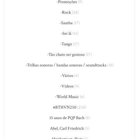
-Promoções
(9)
-Rock
(28)
-Samba
(17)
-Sei lá
(13)
-Tango
(17)
-Tão chato ser gostoso
(17)
-Trilhas sonoras / bandas sonoras / soundtracks
(41)
-Vários
(4)
-Vídeos
(4)
-World Music
(6)
#BTHVN250
(258)
15 anos de PQP Bach
(8)
Abel, Carl Friedrich
(5)
Abrahamsen, Hans
(1)