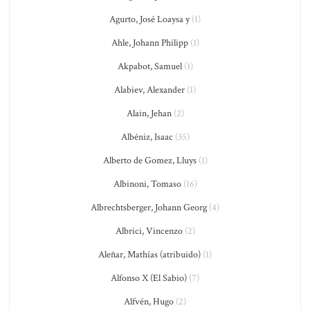
Agurto, José Loaysa y
(1)
Ahle, Johann Philipp
(1)
Akpabot, Samuel
(1)
Alabiev, Alexander
(1)
Alain, Jehan
(2)
Albéniz, Isaac
(35)
Alberto de Gomez, Lluys
(1)
Albinoni, Tomaso
(16)
Albrechtsberger, Johann Georg
(4)
Albrici, Vincenzo
(2)
Aleñar, Mathías (atribuido)
(1)
Alfonso X (El Sabio)
(7)
Alfvén, Hugo
(2)