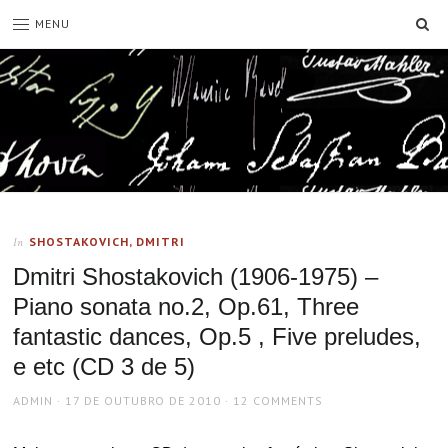
SE
MENU
SHOSTAKOVICH, DMITRI
In
Dmitri Shostakovich (1906-1975) –
Piano sonata no.2, Op.61, Three
fantastic dances, Op.5 , Five preludes,
e etc (CD 3 de 5)
AUTHOR
POSTED
ADMIN
17 DE OUTUBRO DE 2010
12 COMMENTS
ON