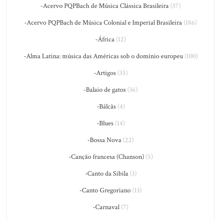
-Acervo PQPBach de Música Clássica Brasileira
(37)
-Acervo PQPBach de Música Colonial e Imperial Brasileira
(186)
-África
(12)
-Alma Latina: música das Américas sob o domínio europeu
(100)
-Artigos
(35)
-Balaio de gatos
(36)
-Bálcãs
(4)
-Blues
(14)
-Bossa Nova
(22)
-Canção francesa (Chanson)
(5)
-Canto da Sibila
(3)
-Canto Gregoriano
(13)
-Carnaval
(7)