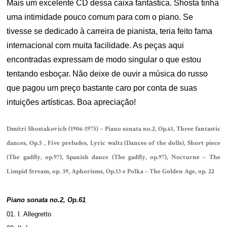
Mais um excelente CD dessa caixa fantástica. Shosta tinha
uma intimidade pouco comum para com o piano. Se
tivesse se dedicado à carreira de pianista, teria feito fama
internacional com muita facilidade. As peças aqui
encontradas expressam de modo singular o que estou
tentando esboçar. Não deixe de ouvir a música do russo
que pagou um preço bastante caro por conta de suas
intuições artísticas. Boa apreciação!
Dmitri Shostakovich (1906-1975) –
Piano sonata no.2, Op.61,
Three fantastic
dances, Op.5 ,
Five preludes,
Lyric waltz (Dances of the dolls),
Short piece
(The gadfly, op.97),
Spanish dance (The gadfly, op.97),
Nocturne – The
Limpid Stream, op. 39,
Aphorisms, Op.13 e
Polka – The Golden Age, op. 22
Piano sonata no.2, Op.61
01. I. Allegretto