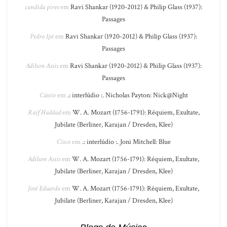
candida pires
em
Ravi Shankar (1920-2012) & Philip Glass (1937):
Passages
Pedro Ipê
em
Ravi Shankar (1920-2012) & Philip Glass (1937):
Passages
Adilson Assis
em
Ravi Shankar (1920-2012) & Philip Glass (1937):
Passages
Cássio
em
.: interlúdio :. Nicholas Payton: Nick@Night
Raif Haddad
em
W. A. Mozart (1756-1791): Réquiem, Exultate,
Jubilate (Berliner, Karajan / Dresden, Klee)
Cisco
em
.: interlúdio :. Joni Mitchell: Blue
Adilson Assis
em
W. A. Mozart (1756-1791): Réquiem, Exultate,
Jubilate (Berliner, Karajan / Dresden, Klee)
José Eduardo
em
W. A. Mozart (1756-1791): Réquiem, Exultate,
Jubilate (Berliner, Karajan / Dresden, Klee)