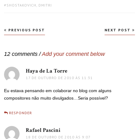
TAGS:
SHOSTAKOVICH, DMITRI
Navegação
PREVIOUS POST
NEXT POST
de
Post
12 comments /
Add your comment below
Haya de La Torre
disse:
17 DE OUTUBRO DE 2010 ÀS 11:31
Eu estava pensando em colaborar no blog com alguns
compositores não muito divulgados…Seria possível?
RESPONDER
Rafael Pascini
disse:
18 DE OUTUBRO DE 2010 ÀS 9:07