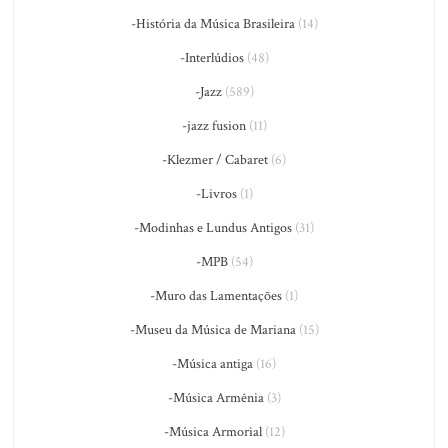
-História da Música Brasileira
(14)
-Interlúdios
(48)
-Jazz
(589)
-jazz fusion
(11)
-Klezmer / Cabaret
(6)
-Livros
(1)
-Modinhas e Lundus Antigos
(31)
-MPB
(54)
-Muro das Lamentações
(1)
-Museu da Música de Mariana
(15)
-Música antiga
(16)
-Música Armênia
(3)
-Música Armorial
(12)