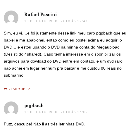
Rafael Pascini
disse:
18 DE OUTUBRO DE 2010 ÀS 12:42
Sim, eu vi….e foi justamente desse link meu caro pqpbach que eu
baixei e me apaixonei, entao como eu postei acima eu adquiri o
DVD….e estou upando o DVD na minha conta do Megaupload
(Desisti do 4shared). Caso tenha interesse em disponibilizar os
arquivos para dowload do DVD entre em contato, é um dvd raro
não achei em lugar nenhum pra baixar e me custou 80 reais no
submarino
RESPONDER
pqpbach
disse:
18 DE OUTUBRO DE 2010 ÀS 13:05
Putz, desculpe! Não li as três letrinhas DVD.