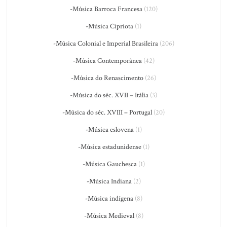
-Música Barroca Francesa
(120)
-Música Cipriota
(1)
-Música Colonial e Imperial Brasileira
(206)
-Música Contemporânea
(42)
-Música do Renascimento
(26)
-Música do séc. XVII – Itália
(3)
-Música do séc. XVIII – Portugal
(20)
-Música eslovena
(1)
-Música estadunidense
(1)
-Música Gauchesca
(1)
-Música Indiana
(2)
-Música indígena
(8)
-Música Medieval
(8)