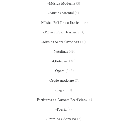
-Música Moderna
(3)
-Música oriental
(5)
-Música Polifônica Ibérica
(46)
-Música Rara Brasileira
(3)
-Música Sacra Ortodoxa
(10)
-Natalinas
(45)
-Obituário
(20)
-Ópera
(248)
-Órgão moderno
(7)
-Pagode
(1)
-Partituras de Autores Brasileiros
(6)
-Poesia
(9)
-Prêmios e Sorteios
(7)