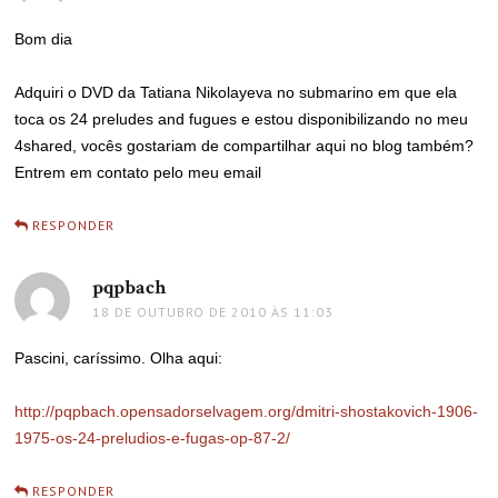
Bom dia
Adquiri o DVD da Tatiana Nikolayeva no submarino em que ela
toca os 24 preludes and fugues e estou disponibilizando no meu
4shared, vocês gostariam de compartilhar aqui no blog também?
Entrem em contato pelo meu email
RESPONDER
pqpbach
disse:
18 DE OUTUBRO DE 2010 ÀS 11:03
Pascini, caríssimo. Olha aqui:
http://pqpbach.opensadorselvagem.org/dmitri-shostakovich-1906-
1975-os-24-preludios-e-fugas-op-87-2/
RESPONDER