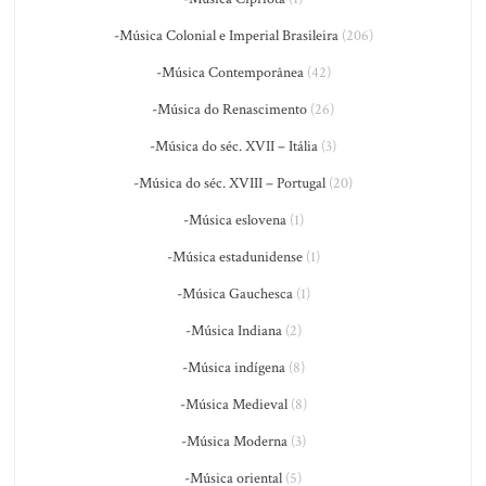
-Música Colonial e Imperial Brasileira
(206)
-Música Contemporânea
(42)
-Música do Renascimento
(26)
-Música do séc. XVII – Itália
(3)
-Música do séc. XVIII – Portugal
(20)
-Música eslovena
(1)
-Música estadunidense
(1)
-Música Gauchesca
(1)
-Música Indiana
(2)
-Música indígena
(8)
-Música Medieval
(8)
-Música Moderna
(3)
-Música oriental
(5)