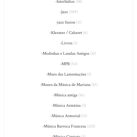
-Interlúdios
(48)
-Jazz
(589)
-jazz fusion
(11)
-Klezmer / Cabaret
(6)
-Livros
(1)
-Modinhas e Lundus Antigos
(31)
-MPB
(54)
-Muro das Lamentações
(1)
-Museu da Música de Mariana
(15)
-Música antiga
(16)
-Música Armênia
(3)
-Música Armorial
(12)
-Música Barroca Francesa
(120)
-Música Cipriota
(1)