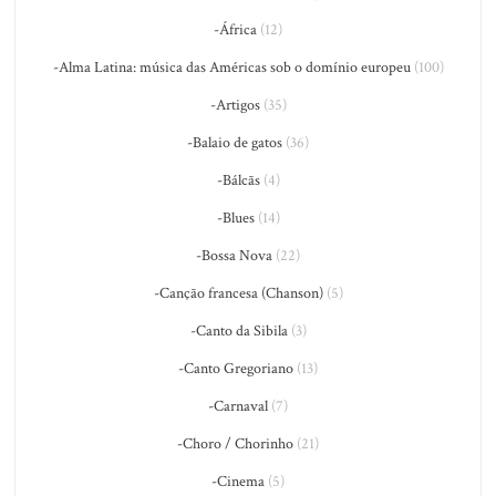
-África
(12)
-Alma Latina: música das Américas sob o domínio europeu
(100)
-Artigos
(35)
-Balaio de gatos
(36)
-Bálcãs
(4)
-Blues
(14)
-Bossa Nova
(22)
-Canção francesa (Chanson)
(5)
-Canto da Sibila
(3)
-Canto Gregoriano
(13)
-Carnaval
(7)
-Choro / Chorinho
(21)
-Cinema
(5)