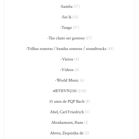
-Samba
(17)
-Sei lá
(13)
-Tango
(17)
-Tão chato ser gostoso
(17)
-Trilhas sonoras / bandas sonoras / soundtracks
(41)
-Vários
(4)
-Vídeos
(4)
-World Music
(6)
#BTHVN250
(258)
15 anos de PQP Bach
(8)
Abel, Carl Friedrich
(5)
Abrahamsen, Hans
(1)
Abreu, Zequinha de
(2)