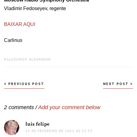
Vladimir Fedoseyev, regente
BAIXAR AQUI
Carlinus
TAGS:
GLAZUNOV, ALEXANDER
Navegação
PREVIOUS POST
NEXT POST
de
Post
2 comments /
Add your comment below
luis felipe
disse:
15 DE FEVEREIRO DE 2011 ÀS 22:55