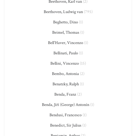
Beethoven, Karl van
(2)
Beethoven, Ludwig van
(795)
Beghetto, Dino
(1)
Beimel, Thomas
(1)
Bell'Haver, Vincenzo
(1)
Bellinati, Paulo
(1)
Bellini, Vincenzo
(15)
Bembo, Antonia
(2)
Benatzky, Ralph
(1)
Benda, Franz
(2)
Benda, Jiří (George) Antonín
(1)
Bendusi, Francesco
(1)
Benedict, Sir Julius
(1)
Benjamin, Arthur
(2)