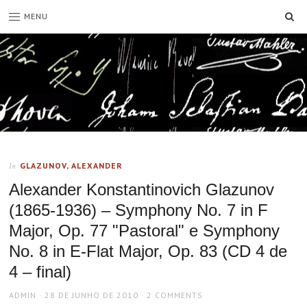
SE
MENU
GLAZUNOV, ALEXANDER
In
Alexander Konstantinovich Glazunov
(1865-1936) – Symphony No. 7 in F
Major, Op. 77 "Pastoral" e Symphony
No. 8 in E-Flat Major, Op. 83 (CD 4 de
4 – final)
AUTHOR
POSTED
ADMIN
28 DE JUNHO DE 2010
2 COMMENTS
ON