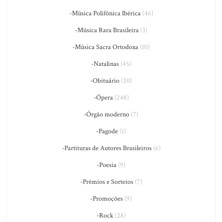
-Música Polifônica Ibérica
(46)
-Música Rara Brasileira
(3)
-Música Sacra Ortodoxa
(10)
-Natalinas
(45)
-Obituário
(20)
-Ópera
(248)
-Órgão moderno
(7)
-Pagode
(1)
-Partituras de Autores Brasileiros
(6)
-Poesia
(9)
-Prêmios e Sorteios
(7)
-Promoções
(9)
-Rock
(28)