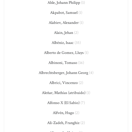
Ahle, Johann Philipp
(1)
Akpabot, Samuel
(1)
Alabiev, Alexander
(1)
Alain, Jehan
(2)
Albéniz, Isaac
(35)
Alberto de Gomez, Lluys
(1)
Albinoni, Tomaso
(16)
Albrechtsberger, Johann Georg
(4)
Albrici, Vincenzo
(2)
Aleñar, Mathías (atribuido)
(1)
Alfonso X (El Sabio)
(7)
Alfvén, Hugo
(2)
Ali-Zadeh, Franghiz
(2)