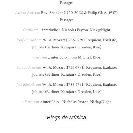
Passages
Adilson Assis
em
Ravi Shankar (1920-2012) & Philip Glass (1937):
Passages
Cássio
em
.: interlúdio :. Nicholas Payton: Nick@Night
Raif Haddad
em
W. A. Mozart (1756-1791): Réquiem, Exultate,
Jubilate (Berliner, Karajan / Dresden, Klee)
Cisco
em
.: interlúdio :. Joni Mitchell: Blue
Adilson Assis
em
W. A. Mozart (1756-1791): Réquiem, Exultate,
Jubilate (Berliner, Karajan / Dresden, Klee)
José Eduardo
em
W. A. Mozart (1756-1791): Réquiem, Exultate,
Jubilate (Berliner, Karajan / Dresden, Klee)
Alberto
em
.: interlúdio :. Nicholas Payton: Nick@Night
Blogs de Música