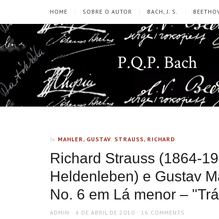
HOME
SOBRE O AUTOR
BACH, J. S.
BEETHOV
P.Q.P. Bach
MAHLER, GUSTAV
,
STRAUSS, RICHARD
In
Richard Strauss (1864-19
Heldenleben) e Gustav Ma
No. 6 em Lá menor – "Trá
AUTHOR
POSTED
ADMIN
4 DE ABRIL DE 2010
16 COMMENTS