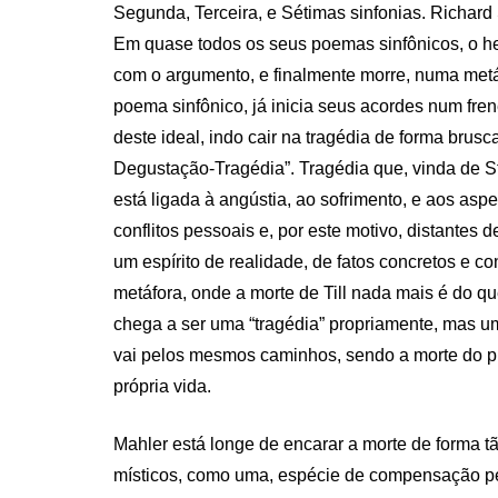
Segunda, Terceira, e Sétimas sinfonias. Richard
Em quase todos os seus poemas sinfônicos, o h
com o argumento, e finalmente morre, numa metáf
poema sinfônico, já inicia seus acordes num frené
deste ideal, indo cair na tragédia de forma brusca
Degustação-Tragédia”. Tragédia que, vinda de St
está ligada à angústia, ao sofrimento, e aos asp
conflitos pessoais e, por este motivo, distantes 
um espírito de realidade, de fatos concretos e co
metáfora, onde a morte de Till nada mais é do q
chega a ser uma “tragédia” propriamente, mas u
vai pelos mesmos caminhos, sendo a morte do prot
própria vida.
Mahler está longe de encarar a morte de forma t
místicos, como uma, espécie de compensação pe