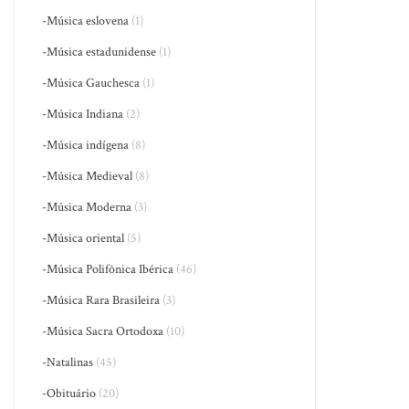
-Música eslovena
(1)
-Música estadunidense
(1)
-Música Gauchesca
(1)
-Música Indiana
(2)
-Música indígena
(8)
-Música Medieval
(8)
-Música Moderna
(3)
-Música oriental
(5)
-Música Polifônica Ibérica
(46)
-Música Rara Brasileira
(3)
-Música Sacra Ortodoxa
(10)
-Natalinas
(45)
-Obituário
(20)