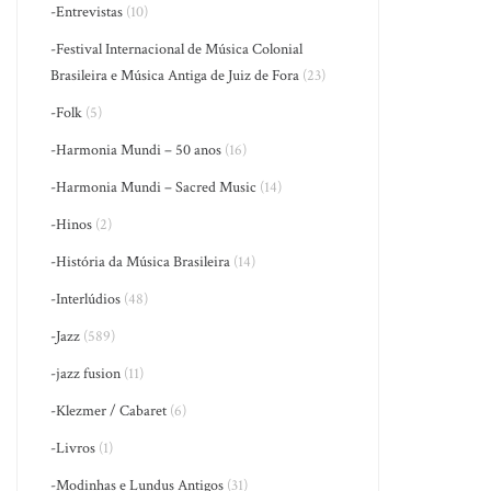
-Entrevistas
(10)
-Festival Internacional de Música Colonial
Brasileira e Música Antiga de Juiz de Fora
(23)
-Folk
(5)
-Harmonia Mundi – 50 anos
(16)
-Harmonia Mundi – Sacred Music
(14)
-Hinos
(2)
-História da Música Brasileira
(14)
-Interlúdios
(48)
-Jazz
(589)
-jazz fusion
(11)
-Klezmer / Cabaret
(6)
-Livros
(1)
-Modinhas e Lundus Antigos
(31)