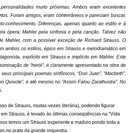
 personalidades muito próximas. Ambos eram excelentes
ertos. Foram amigos, eram conterrâneos e pareciam buscar,
to-conhecimento. Diferenças, apenas quanto ao estilo e à
ela ópera; Mahler pela sinfonia e pela canção. Talvez não
 de Mahler, com a possível exceção de Richard Strauss. O
uem ambos os estilos, épico em Strauss e melodramático em
gonista, explícito em Strauss e implícito em Mahler. Este
nominação de “herói”, é claramente apresentado na obra de
e seus principais poemas sinfônicos, “Don Juan”, “Macbeth”,
“Don Quixote”, e até mesmo no “Assim Falou Zarathustra”. No
s.
so de Strauss, muitas vezes literária), podendo figurar
 em Strauss, é levado às últimas conseqüências na “Vida
casos temos um Strauss experiente e maduro pondo toda a
os no prato da grande orquestra.