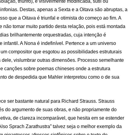
lação, triunfo), é visivelmente modificada, sutil ou
infonias. Destas, apenas a Sexta e a Oitava são abruptas, a
sso que a Oitava é triunfal e otimista do começo ao fim. A
 não tomar muito partido desta relação, pois está montada
ias brilhantemente orquestradas, cuja intenção é
infantil. A Nona é indefinível. Pertence a um universo
e um compositor que esgotou as possibilidades estruturais
és dele, vislumbrar outras dimensões. Processo semelhante
 de canções sobre poemas chineses onde a estrutura
anto de despedida que Mahler interpretou como o de sua
ce ser bastante natural para Richard Strauss. Strauss
vés do argumento de suas obras, e não propriamente do
tiva, de clareza incomparável, que hesita em se estender
“Also Sprach Zarathustra” talvez seja o melhor exemplo da
 gigantescos afrescos sinfônicos sobre o texto de