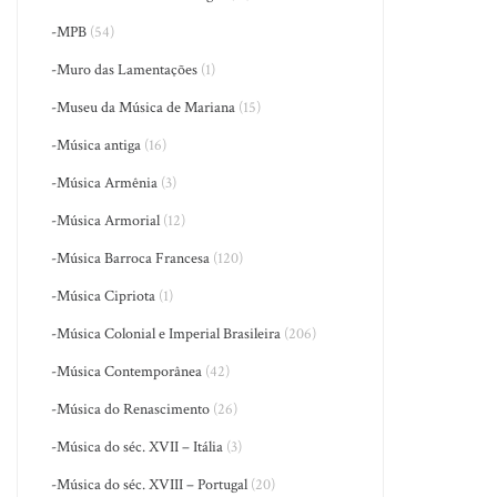
-MPB
(54)
-Muro das Lamentações
(1)
-Museu da Música de Mariana
(15)
-Música antiga
(16)
-Música Armênia
(3)
-Música Armorial
(12)
-Música Barroca Francesa
(120)
-Música Cipriota
(1)
-Música Colonial e Imperial Brasileira
(206)
-Música Contemporânea
(42)
-Música do Renascimento
(26)
-Música do séc. XVII – Itália
(3)
-Música do séc. XVIII – Portugal
(20)