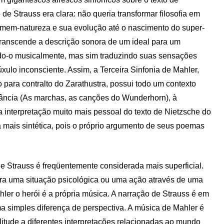
e Strauss era clara: não queria transformar filosofia em
 homem-natureza e sua evolução até o nascimento do super-
ranscende a descrição sonora de um ideal para um
do-o musicalmente, mas sim traduzindo suas sensações
xulo inconsciente. Assim, a Terceira Sinfonia de Mahler,
 para contralto do Zarathustra, possui todo um contexto
fância (As marchas, as canções do Wunderhorn), à
 interpretação muito mais pessoal do texto de Nietzsche do
 mais sintética, pois o próprio argumento de seus poemas
 de Strauss é freqüentemente considerada mais superficial.
rra uma situação psicológica ou uma ação através de uma
er o herói é a própria música. A narração de Strauss é em
ma simples diferença de perspectiva. A música de Mahler é
plitude a diferentes interpretações relacionadas ao mundo