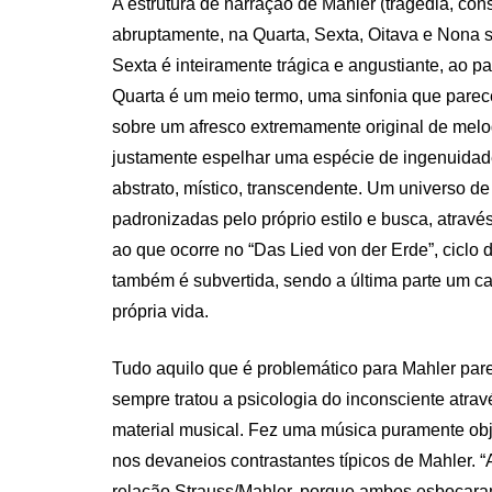
A estrutura de narração de Mahler (tragédia, conso
abruptamente, na Quarta, Sexta, Oitava e Nona s
Sexta é inteiramente trágica e angustiante, ao pa
Quarta é um meio termo, uma sinfonia que parece
sobre um afresco extremamente original de melod
justamente espelhar uma espécie de ingenuidade 
abstrato, místico, transcendente. Um universo d
padronizadas pelo próprio estilo e busca, atrav
ao que ocorre no “Das Lied von der Erde”, ciclo
também é subvertida, sendo a última parte um c
própria vida.
Tudo aquilo que é problemático para Mahler pare
sempre tratou a psicologia do inconsciente atra
material musical. Fez uma música puramente obje
nos devaneios contrastantes típicos de Mahler. 
relação Strauss/Mahler, porque ambos esboçaram