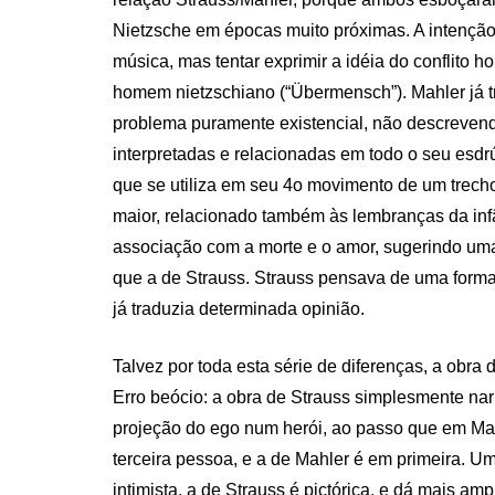
Nietzsche em épocas muito próximas. A intenção d
música, mas tentar exprimir a idéia do conflito
homem nietzschiano (“Übermensch”). Mahler já t
problema puramente existencial, não descreven
interpretadas e relacionadas em todo o seu esdrú
que se utiliza em seu 4o movimento de um trecho
maior, relacionado também às lembranças da in
associação com a morte e o amor, sugerindo uma
que a de Strauss. Strauss pensava de uma forma
já traduzia determinada opinião.
Talvez por toda esta série de diferenças, a obra
Erro beócio: a obra de Strauss simplesmente na
projeção do ego num herói, ao passo que em Mahl
terceira pessoa, e a de Mahler é em primeira. U
intimista, a de Strauss é pictórica, e dá mais am