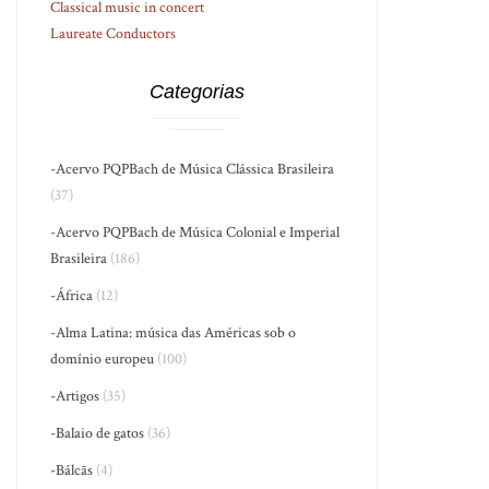
Classical music in concert
Laureate Conductors
Categorias
-Acervo PQPBach de Música Clássica Brasileira
(37)
-Acervo PQPBach de Música Colonial e Imperial
Brasileira
(186)
-África
(12)
-Alma Latina: música das Américas sob o
domínio europeu
(100)
-Artigos
(35)
-Balaio de gatos
(36)
-Bálcãs
(4)