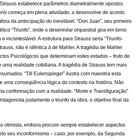
 Strauss estabelece parâmetros diametralmente opostos.
erói começa em plena atividade, a desenvolve de acordo
ora da antecipação do inevitável. “Don Juan”, seu primeiro
tico “Triunfo”, onde o desenrolar orquestral gira em torno
 e incontestável. A estrutura para Strauss seria “Triunfo-
rauss, não é idêntica à de Mahler. A tragédia de Mahler
ectos Psicológicos que determinam estes estados – fruto de
de uma realidade cotidiana. A tragédia de Strauss tem mais
nsumados. “Till Eulenspiegel” ilustra com maestria esta
ue uma conseqüência lógica do contexto na história. Não
ma conformação com a realidade. “Morte e Transfiguração”
agonista justamente o triunfo da obra, o objetivo final da
ão otimista, embora procure sempre estabelecer aspectos
lo seu inconformismo – caso, por exemplo, da Segunda