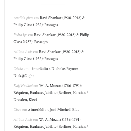
candida pires
em
Ravi Shankar (1920-2012) &
Philip Glass (1937): Passages
Pedro Ipê
em
Ravi Shankar (1920-2012) & Philip
Glass (1937): Passages
Adilson Assis
em
Ravi Shankar (1920-2012) &
Philip Glass (1937): Passages
Cássio
em
.: interlúdio :. Nicholas Payton:
Nick@Night
Raif Haddad
em
W. A. Mozart (1756-1791):
Réquiem, Exultate, Jubilate (Berliner, Karajan /
Dresden, Klee)
Cisco
em
.: interlúdio :. Joni Mitchell: Blue
Adilson Assis
em
W. A. Mozart (1756-1791):
Réquiem, Exultate, Jubilate (Berliner, Karajan /