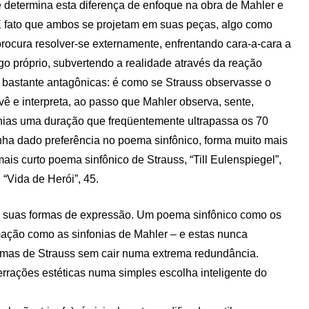
ue determina esta diferença de enfoque na obra de Mahler e
 É fato que ambos se projetam em suas peças, algo como
rocura resolver-se externamente, enfrentando cara-a-cara a
go próprio, subvertendo a realidade através da reação
 bastante antagônicas: é como se Strauss observasse o
 e interpreta, ao passo que Mahler observa, sente,
fonias uma duração que freqüentemente ultrapassa os 70
nha dado preferência no poema sinfônico, forma muito mais
mais curto poema sinfônico de Strauss, “Till Eulenspiegel”,
 “Vida de Herói”, 45.
e suas formas de expressão. Um poema sinfônico como os
mação como as sinfonias de Mahler – e estas nunca
emas de Strauss sem cair numa extrema redundância.
rrações estéticas numa simples escolha inteligente do