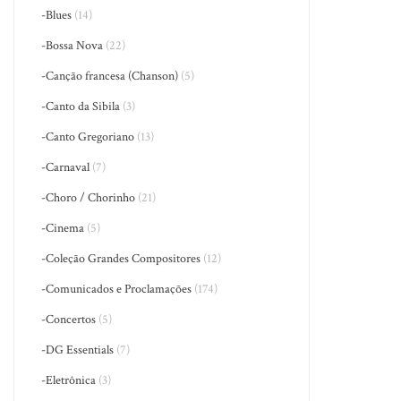
-Blues
(14)
-Bossa Nova
(22)
-Canção francesa (Chanson)
(5)
-Canto da Sibila
(3)
-Canto Gregoriano
(13)
-Carnaval
(7)
-Choro / Chorinho
(21)
-Cinema
(5)
-Coleção Grandes Compositores
(12)
-Comunicados e Proclamações
(174)
-Concertos
(5)
-DG Essentials
(7)
-Eletrônica
(3)