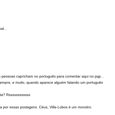
soal…
s pessoas capricham no português para comentar aqui no pqp…
 sempre, e muito, quando aparece alguém falando um português
ita? Rssssssssssss
a por essas postagens. Céus, Villa-Lobos é um monstro.