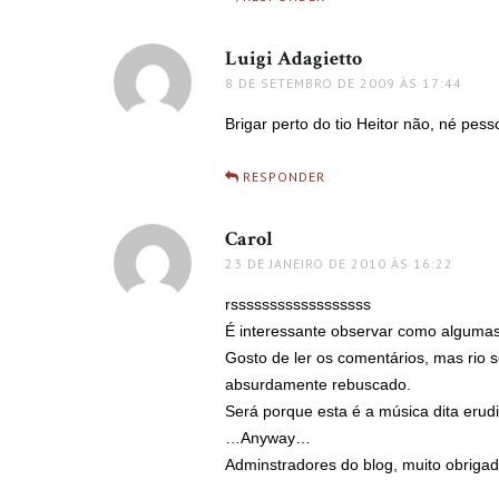
Luigi Adagietto
disse:
8 DE SETEMBRO DE 2009 ÀS 17:44
Brigar perto do tio Heitor não, né pes
RESPONDER
Carol
disse:
23 DE JANEIRO DE 2010 ÀS 16:22
rssssssssssssssssss
É interessante observar como alguma
Gosto de ler os comentários, mas rio
absurdamente rebuscado.
Será porque esta é a música dita erud
…Anyway…
Adminstradores do blog, muito obrigad