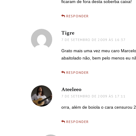
ficaram de fora desta soberba caixa!
RESPONDER
Tigre
disse:
7 DE SETEMBRO DE 2009 ÀS 16:37
Grato mais uma vez meu caro Marcelo 
abaitolado não, bem pelo menos eu não
RESPONDER
Ateeleeo
disse:
7 DE SETEMBRO DE 2009 ÀS 17:11
orra, além de boiola o cara censurou
RESPONDER