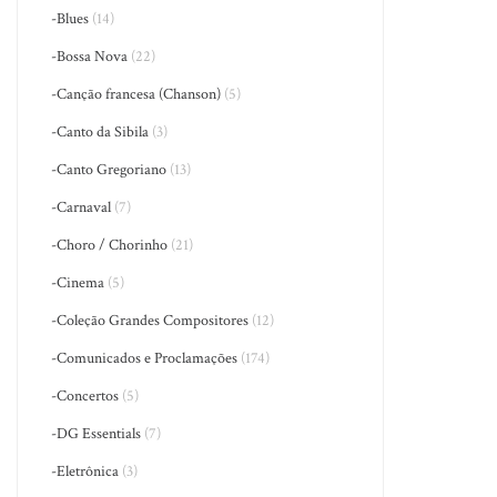
-Blues
(14)
-Bossa Nova
(22)
-Canção francesa (Chanson)
(5)
-Canto da Sibila
(3)
-Canto Gregoriano
(13)
-Carnaval
(7)
-Choro / Chorinho
(21)
-Cinema
(5)
-Coleção Grandes Compositores
(12)
-Comunicados e Proclamações
(174)
-Concertos
(5)
-DG Essentials
(7)
-Eletrônica
(3)