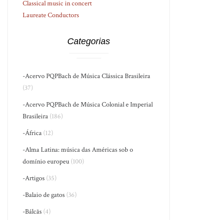
Classical music in concert
Laureate Conductors
Categorias
-Acervo PQPBach de Música Clássica Brasileira
(37)
-Acervo PQPBach de Música Colonial e Imperial
Brasileira
(186)
-África
(12)
-Alma Latina: música das Américas sob o
domínio europeu
(100)
-Artigos
(35)
-Balaio de gatos
(36)
-Bálcãs
(4)