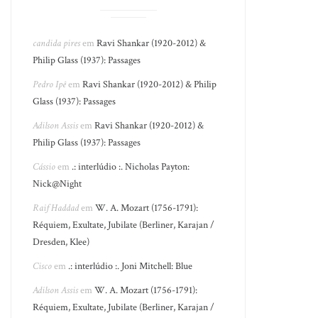
candida pires
em
Ravi Shankar (1920-2012) &
Philip Glass (1937): Passages
Pedro Ipê
em
Ravi Shankar (1920-2012) & Philip
Glass (1937): Passages
Adilson Assis
em
Ravi Shankar (1920-2012) &
Philip Glass (1937): Passages
Cássio
em
.: interlúdio :. Nicholas Payton:
Nick@Night
Raif Haddad
em
W. A. Mozart (1756-1791):
Réquiem, Exultate, Jubilate (Berliner, Karajan /
Dresden, Klee)
Cisco
em
.: interlúdio :. Joni Mitchell: Blue
Adilson Assis
em
W. A. Mozart (1756-1791):
Réquiem, Exultate, Jubilate (Berliner, Karajan /