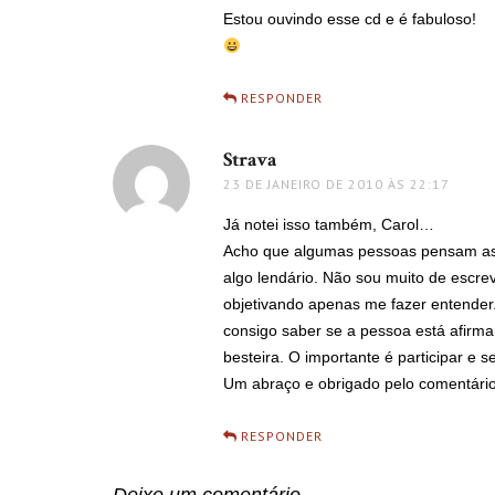
Estou ouvindo esse cd e é fabuloso!
RESPONDER
Strava
disse:
23 DE JANEIRO DE 2010 ÀS 22:17
Já notei isso também, Carol…
Acho que algumas pessoas pensam a
algo lendário. Não sou muito de escrev
objetivando apenas me fazer entende
consigo saber se a pessoa está afir
besteira. O importante é participar e ser
Um abraço e obrigado pelo comentário
RESPONDER