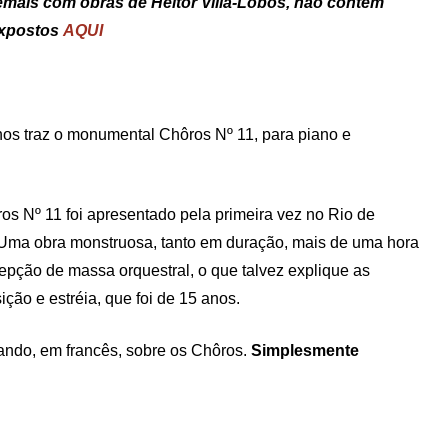
mais com obras de Heitor Villa-Lobos, não contém
 expostos
AQUI
nos traz o monumental Chôros Nº 11, para piano e
os Nº 11 foi apresentado pela primeira vez no Rio de
. Uma obra monstruosa, tanto em duração, mais de uma hora
epção de massa orquestral, o que talvez explique as
ão e estréia, que foi de 15 anos.
lando, em francês, sobre os Chôros.
Simplesmente