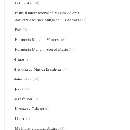
-Entrevistas
(10)
-Festival Internacional de Música Colonial
Brasileira e Música Antiga de Juiz de Fora
(23)
-Folk
(5)
-Harmonia Mundi – 50 anos
(16)
-Harmonia Mundi – Sacred Music
(14)
-Hinos
(2)
-História da Música Brasileira
(14)
-Interlúdios
(48)
-Jazz
(589)
-jazz fusion
(11)
-Klezmer / Cabaret
(6)
-Livros
(1)
-Modinhas e Lundus Antigos
(31)