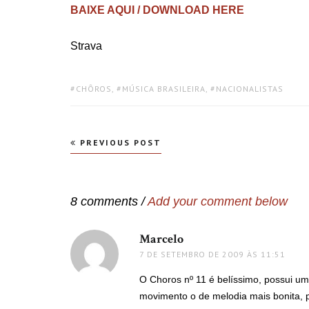
BAIXE AQUI / DOWNLOAD HERE
Strava
TAGS:
CHÔROS
,
MÚSICA BRASILEIRA
,
NACIONALISTAS
Navegação
PREVIOUS POST
de
Post
8 comments /
Add your comment below
Marcelo
disse:
7 DE SETEMBRO DE 2009 ÀS 11:51
O Choros nº 11 é belíssimo, possui u
movimento o de melodia mais bonita, p