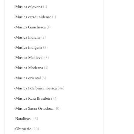
-Música eslovena
(1)
-Música estadunidense
(1)
-Música Gauchesca
(1)
-Música Indiana
(2)
-Música indígena
(8)
-Música Medieval
(8)
-Música Moderna
(3)
-Música oriental
(5)
-Música Polifônica Ibérica
(46)
-Música Rara Brasileira
(3)
-Música Sacra Ortodoxa
(10)
-Natalinas
(45)
-Obituário
(20)