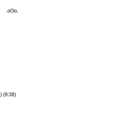
.oOo.
) (9:38)