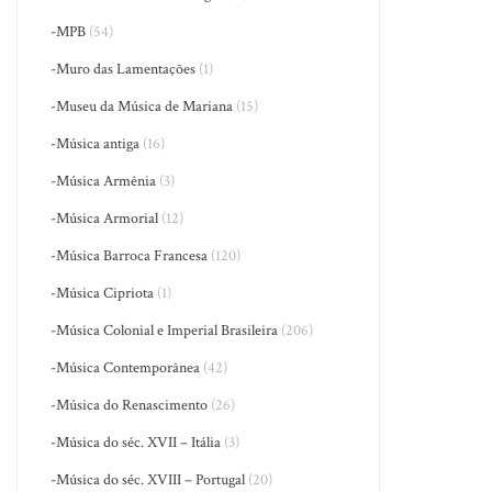
-MPB
(54)
-Muro das Lamentações
(1)
-Museu da Música de Mariana
(15)
-Música antiga
(16)
-Música Armênia
(3)
-Música Armorial
(12)
-Música Barroca Francesa
(120)
-Música Cipriota
(1)
-Música Colonial e Imperial Brasileira
(206)
-Música Contemporânea
(42)
-Música do Renascimento
(26)
-Música do séc. XVII – Itália
(3)
-Música do séc. XVIII – Portugal
(20)