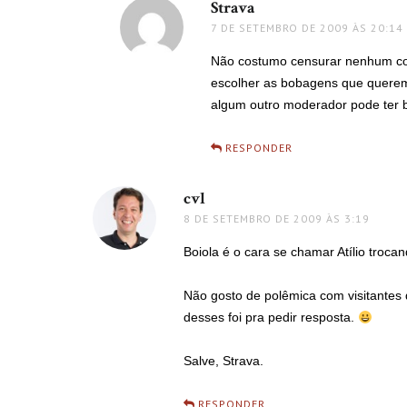
Strava
disse:
7 DE SETEMBRO DE 2009 ÀS 20:14
Não costumo censurar nenhum co
escolher as bobagens que quere
algum outro moderador pode ter 
RESPONDER
cvl
disse:
8 DE SETEMBRO DE 2009 ÀS 3:19
Boiola é o cara se chamar Atílio trocan
Não gosto de polêmica com visitante
desses foi pra pedir resposta.
Salve, Strava.
RESPONDER