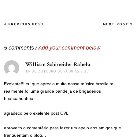
Navegação
PREVIOUS POST
NEXT POST
de
Post
5 comments /
Add your comment below
William Schineider Rabelo
disse:
16 DE OUTUBRO DE 2008 ÀS 2:27
Exelente!!! eu que aprecio muito nossa música brasileira
realmente foi uma grande bandeija de brigadeiros
huahuahuahua…
agradeço pelo exelente post CVL
aproveito o comentário para fazer um apelo aos amigos que
frenquentam o blog…