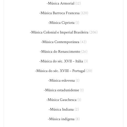
-Música Armorial
(12)
-Música Barroca Francesa
(120)
-Música Cipriota
(1)
-Música Colonial e Imperial Brasileira
(206)
-Música Contemporânea
(42)
-Música do Renascimento
(26)
-Música do séc. XVII – Itália
(3)
-Música do séc. XVIII – Portugal
(20)
-Música eslovena
(1)
-Música estadunidense
(1)
-Música Gauchesca
(1)
-Música Indiana
(2)
-Música indígena
(8)