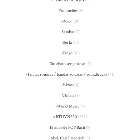
-Prêmios e Sorteios
(7)
-Promoções
(9)
-Rock
(28)
-Samba
(17)
-Sei lá
(13)
-Tango
(17)
-Tão chato ser gostoso
(17)
-Trilhas sonoras / bandas sonoras / soundtracks
(41)
-Vários
(4)
-Vídeos
(4)
-World Music
(6)
#BTHVN250
(258)
15 anos de PQP Bach
(8)
Abel, Carl Friedrich
(5)