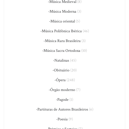
-Música Medieval
(8)
-Música Moderna
(3)
-Música oriental
(5)
-Música Polifônica Ibérica
(46)
-Música Rara Brasileira
(3)
-Música Sacra Ortodoxa
(10)
-Natalinas
(45)
-Obituário
(20)
-Ópera
(248)
-Órgão moderno
(7)
-Pagode
(1)
-Partituras de Autores Brasileiros
(6)
-Poesia
(9)