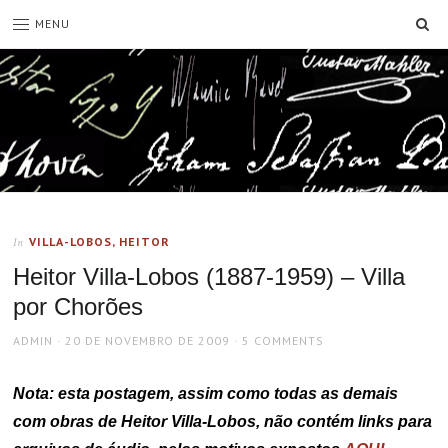
SE
MENU
VILLA-LOBOS, HEITOR
In
Heitor Villa-Lobos (1887-1959) – Villa
por Chorões
AUTHOR
POSTED
ADMIN
20 DE NOVEMBRO DE 2009
5 COMMENTS
ON
Nota: esta postagem, assim como todas as demais
com obras de Heitor Villa-Lobos, não contém links para