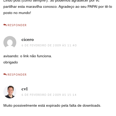
Lindo post (como sempre!). Só podemos agradecer por vc
partilhar esta maravilha conosco. Agradeço ao seu PAPAI por tê-lo
posto no mundo!
RESPONDER
cícero
disse:
6 DE FEVEREIRO DE 2009 ÀS 11:40
avisando: o link não funciona.
obrigado
RESPONDER
cvl
disse:
6 DE FEVEREIRO DE 2009 ÀS 15:14
Muito possivelmente está expirado pela falta de downloads.