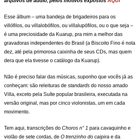
arquivos de áudio, pelos motivos expostos
AQUI
Esse álbum – uma bandeja de brigadeiros para os
villófilos, ou villalobófilos, ou villalupófilos, ou o que seja –
é uma preciosidade da Kuarup, pra mim a melhor das
gravadoras independentes do Brasil (a Biscoito Fino é nota
dez, até pela primorosa caixinha de seus CDs, mas quem
dera que ela tivesse o catálogo da Kuarup).
Não é preciso falar das músicas, suponho que vocês já as
conheçam: são releituras de
standards
do nosso amado
Villa, exceto pela Suíte popular brasileira, executada na
versão original, mas por cinco violonistas, um em cada
movimento.
Tem aqui, transcrições do
Choros n° 1
para cavaquinho e
violão de sete cordas, de
O trenzinho do caipira
e da