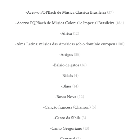
-Acervo PQPBach de Música Clássica Brasileira
(37)
-Acervo PQPBach de Música Colonial e Imperial Brasileira
(186)
-África
(12)
-Alma Latina: música das Américas sob o domínio europeu
(100)
-Artigos
(35)
-Balaio de gatos
(36)
-Bálcãs
(4)
-Blues
(14)
-Bossa Nova
(22)
-Canção francesa (Chanson)
(5)
-Canto da Sibila
(3)
-Canto Gregoriano
(13)