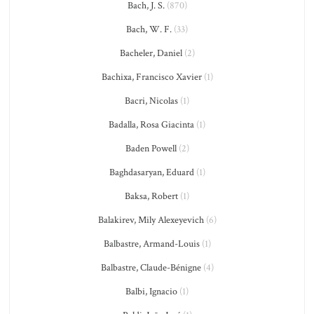
Bach, J. S.
(870)
Bach, W. F.
(33)
Bacheler, Daniel
(2)
Bachixa, Francisco Xavier
(1)
Bacri, Nicolas
(1)
Badalla, Rosa Giacinta
(1)
Baden Powell
(2)
Baghdasaryan, Eduard
(1)
Baksa, Robert
(1)
Balakirev, Mily Alexeyevich
(6)
Balbastre, Armand-Louis
(1)
Balbastre, Claude-Bénigne
(4)
Balbi, Ignacio
(1)