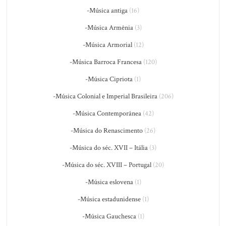
-Música antiga
(16)
-Música Armênia
(3)
-Música Armorial
(12)
-Música Barroca Francesa
(120)
-Música Cipriota
(1)
-Música Colonial e Imperial Brasileira
(206)
-Música Contemporânea
(42)
-Música do Renascimento
(26)
-Música do séc. XVII – Itália
(3)
-Música do séc. XVIII – Portugal
(20)
-Música eslovena
(1)
-Música estadunidense
(1)
-Música Gauchesca
(1)