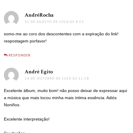
AndréRocha
disse:
31 DE AGOSTO DE 2010 ÀS 8:53
somo-me ao coro dos descontentes com a expiração do link!
respostagem porfavor!
RESPONDER
André Egito
disse:
24 DE OUTUBRO DE 2010 ÀS 12:28
Excelente álbum, muito bom! não posso deixar de expressar aqui
a música que mais tocou minha mais íntima essência: Adiós
Noniños.
Excelente interpretação!