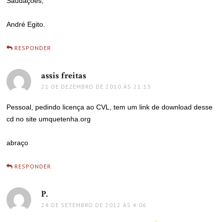
Saudações,
André Egito.
RESPONDER
assis freitas
disse:
21 DE DEZEMBRO DE 2010 ÀS 21:13
Pessoal, pedindo licença ao CVL, tem um link de download desse
cd no site umquetenha.org
abraço
RESPONDER
P.
disse:
24 DE SETEMBRO DE 2012 ÀS 4:06