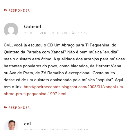
RESPONDER
Gabriel
disse:
26 DE FEVEREIRO DE 2009 ÀS 17:32
CVL, você já escutou o CD Um Abraço para Ti Pequenina, do
Quinteto da Paraíba com Xangai? Não é bem música “erudita”
mas o quinteto está ótimo. A qualidade dos arranjos para músicas
bastantes populares do povo, como Alagados, de Herbert Viana,
ou Ave de Prata, de Zé Ramalho é excepcional. Gosto muito
desse cd de um quinteto apaixonado pela música “popular”. Aqui
tem o link:
http://poeiraecantos.blogspot.com/2008/01/xangai-um-
abrao-pra-ti-pequenina-1997.html
RESPONDER
cvl
disse: