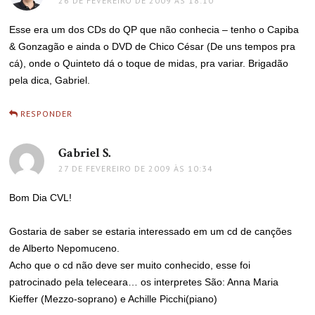
26 DE FEVEREIRO DE 2009 ÀS 18:10
Esse era um dos CDs do QP que não conhecia – tenho o Capiba
& Gonzagão e ainda o DVD de Chico César (De uns tempos pra
cá), onde o Quinteto dá o toque de midas, pra variar. Brigadão
pela dica, Gabriel.
RESPONDER
Gabriel S.
disse:
27 DE FEVEREIRO DE 2009 ÀS 10:34
Bom Dia CVL!
Gostaria de saber se estaria interessado em um cd de canções
de Alberto Nepomuceno.
Acho que o cd não deve ser muito conhecido, esse foi
patrocinado pela teleceara… os interpretes São: Anna Maria
Kieffer (Mezzo-soprano) e Achille Picchi(piano)