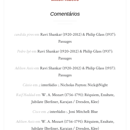
Comentários
candida pires
em
Ravi Shankar (1920-2012) & Philip Glass (1937):
Passages
Pedro Ipê
em
Ravi Shankar (1920-2012) & Philip Glass (1937):
Passages
Adilson Assis
em
Ravi Shankar (1920-2012) & Philip Glass (1937):
Passages
Cássio
em
.: interlúdio :. Nicholas Payton: Nick@Night
Raif Haddad
em
W. A. Mozart (1756-1791): Réquiem, Exultate,
Jubilate (Berliner, Karajan / Dresden, Klee)
Cisco
em
.: interlúdio :. Joni Mitchell: Blue
Adilson Assis
em
W. A. Mozart (1756-1791): Réquiem, Exultate,
Jubilate (Berliner, Karajan / Dresden, Klee)