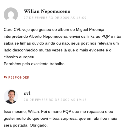
Wilian Nepomuceno
disse:
27 DE FEVEREIRO DE 2009 ÀS 16:09
Caro CVL vejo que gostou do álbum de Miguel Proença
interpretando Alberto Nepomuceno, enviei os links ao PQP e não
sabia se tinhas ouvido ainda ou não, seus post nos relevam um
lado desconhecido muitas vezes já que o mais evidente é o
clássico europeu.
Parabéns pelo excelente trabalho.
RESPONDER
cvl
disse:
28 DE FEVEREIRO DE 2009 ÀS 19:18
Isso mesmo, Wilian. Foi o mano PQP que me repassou e eu
gostei muito do que ouvi – boa surpresa, que em abril ou maio
será postada. Obrigado.