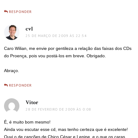
RESPONDER
cvl
disse:
25 DE MARÇO DE 2009 ÀS 22:54
Caro Wilian, me envie por gentileza a relação das faixas dos CDs
do Proença, pois vou postá-los em breve. Obrigado.
Abraço.
RESPONDER
Vítor
disse:
28 DE FEVEREIRO DE 2009 ÀS 0:08
É, é muito bom mesmo!
Ainda vou escutar esse cd, mas tenho certeza que é excelente!
Ouvi o de canções de Chico César e Lenine, e o que os caras