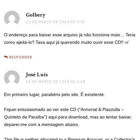
Golbery
disse:
23 DE MARÇO DE 2010 ÀS 9:35
O endereço para baixar esse arquivo já não funciona mais… Teria
como ajeitá-lo? Tava aqui já querendo muito ouvir esse CD!! =/
RESPONDER
José Luís
disse:
26 DE MARÇO DE 2010 ÀS 6:48
Em primeiro lugar, parabéns pelo site. É excelente.
Fiquei entusiasmado ao ver este CD (“Armorial & Piazzolla –
Quinteto da Paraíba”) aqui para download, mas ao tentar baixar,
deparei-me com a mensagem abaixo.
This file is neither allocated to a Premium Account, or a Collector’s