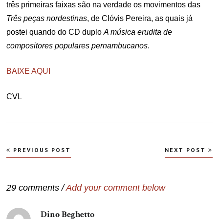
três primeiras faixas são na verdade os movimentos das
Três peças nordestinas
, de Clóvis Pereira, as quais já
postei quando do CD duplo
A música erudita de
compositores populares pernambucanos
.
BAIXE AQUI
CVL
Navegação
PREVIOUS POST
NEXT POST
de
Post
29 comments /
Add your comment below
Dino Beghetto
disse: