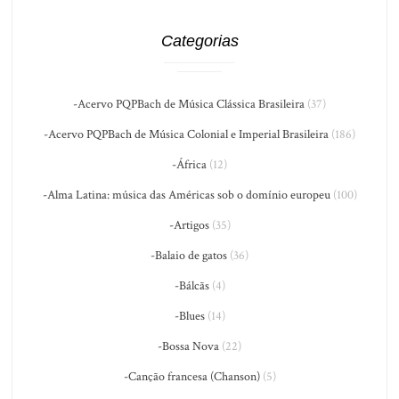
Categorias
-Acervo PQPBach de Música Clássica Brasileira
(37)
-Acervo PQPBach de Música Colonial e Imperial Brasileira
(186)
-África
(12)
-Alma Latina: música das Américas sob o domínio europeu
(100)
-Artigos
(35)
-Balaio de gatos
(36)
-Bálcãs
(4)
-Blues
(14)
-Bossa Nova
(22)
-Canção francesa (Chanson)
(5)