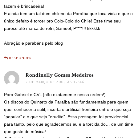
fazem é brincadeira!
E ainda tem um tal dum chileno da Paraíba que toca viola e que o
único defeito é torcer pro Colo-Colo do Chile! Esse time seu
parece até marca de refri, Samuel, P****!!! kkkkkk
Abração e parabéns pelo blog
RESPONDER
Rondinelly Gomes Medeiros
disse:
2 DE MARÇO DE 2009 ÀS 12:46
Para Gabriel e CVL (não exatamente nessa ordem!).
Os discos do Quinteto da Paraíba são fundamentais para quem
quer conhecer a sutil, incerta e artificial fronteira entre o que seja
“popular” e o que seja “erudito”. Essa postagem foi providencial
para tanto, pelo que agradecemos eu e a torcida do… de um time
que goste de música!