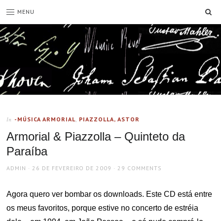
SE
MENU
-MÚSICA ARMORIAL
,
PIAZZOLLA, ASTOR
In
Armorial & Piazzolla – Quinteto da
Paraíba
AUTHOR
POSTED
ADMIN
26 DE FEVEREIRO DE 2009
29 COMMENTS
ON
Agora quero ver bombar os downloads. Este CD está entre
os meus favoritos, porque estive no concerto de estréia