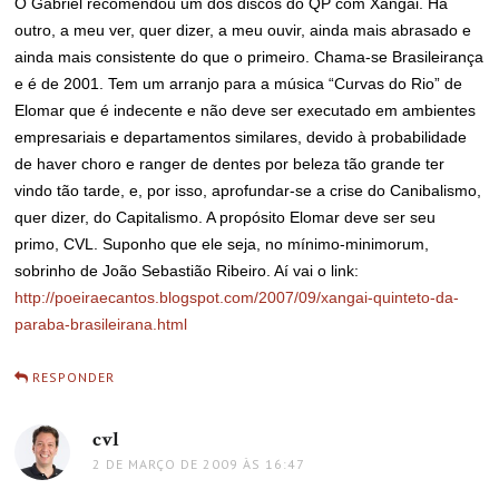
O Gabriel recomendou um dos discos do QP com Xangai. Há
outro, a meu ver, quer dizer, a meu ouvir, ainda mais abrasado e
ainda mais consistente do que o primeiro. Chama-se Brasileirança
e é de 2001. Tem um arranjo para a música “Curvas do Rio” de
Elomar que é indecente e não deve ser executado em ambientes
empresariais e departamentos similares, devido à probabilidade
de haver choro e ranger de dentes por beleza tão grande ter
vindo tão tarde, e, por isso, aprofundar-se a crise do Canibalismo,
quer dizer, do Capitalismo. A propósito Elomar deve ser seu
primo, CVL. Suponho que ele seja, no mínimo-minimorum,
sobrinho de João Sebastião Ribeiro. Aí vai o link:
http://poeiraecantos.blogspot.com/2007/09/xangai-quinteto-da-
paraba-brasileirana.html
RESPONDER
cvl
disse:
2 DE MARÇO DE 2009 ÀS 16:47