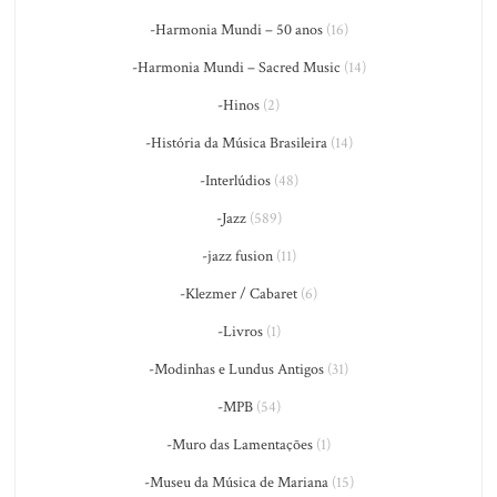
-Harmonia Mundi – 50 anos
(16)
-Harmonia Mundi – Sacred Music
(14)
-Hinos
(2)
-História da Música Brasileira
(14)
-Interlúdios
(48)
-Jazz
(589)
-jazz fusion
(11)
-Klezmer / Cabaret
(6)
-Livros
(1)
-Modinhas e Lundus Antigos
(31)
-MPB
(54)
-Muro das Lamentações
(1)
-Museu da Música de Mariana
(15)