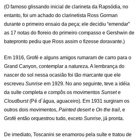
(O famoso glissando inicial de clarineta da Rapsódia, no
entanto, foi um achado do clarinetista Ross Gorman
durante o primeiro ensaio da peça; ele decidiu “emendar”
as 17 notas do floreio do primeiro compasso e Gershwin de
batepronto pediu que Ross assim o fizesse doravante.)
Em 1916, Grofé e alguns amigos rumaram de carro para o
Grand Canyon, contemplar a natureza. A lembrança do
nascer do sol nessa ocasião foi tão marcante que ele
escreveu
Sunrise
em 1929. No ano seguinte, teve a idéia
da suíte completa e compôs os movimentos
Sunset
e
Cloudburst
(Pé d´água, aguaceiro). Em 1931 surgiram os
outros dois movimentos,
Painted desert
e
On the trail
, e
Grofé então orquestrou tudo, exceto
Sunrise
, já pronta.
De imediato, Toscanini se enamorou pela suíte e tratou de