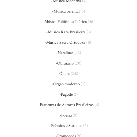
-Música Moderna
(3)
-Música oriental
(5)
-Música Polifônica Ibérica
(46)
-Música Rara Brasileira
(3)
-Música Sacra Ortodoxa
(10)
-Natalinas
(45)
-Obituário
(20)
-Ópera
(248)
-Órgão moderno
(7)
-Pagode
(1)
-Partituras de Autores Brasileiros
(6)
-Poesia
(9)
-Prêmios e Sorteios
(7)
-Promoções
(9)