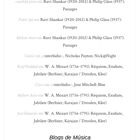
candida pires
em
Ravi Shankar (1920-2012) & Philip Glass (1937):
Passages
Pedro Ipê
em
Ravi Shankar (1920-2012) & Philip Glass (1937):
Passages
Adilson Assis
em
Ravi Shankar (1920-2012) & Philip Glass (1937):
Passages
Cássio
em
.: interlúdio :. Nicholas Payton: Nick@Night
Raif Haddad
em
W. A. Mozart (1756-1791): Réquiem, Exultate,
Jubilate (Berliner, Karajan / Dresden, Klee)
Cisco
em
.: interlúdio :. Joni Mitchell: Blue
Adilson Assis
em
W. A. Mozart (1756-1791): Réquiem, Exultate,
Jubilate (Berliner, Karajan / Dresden, Klee)
José Eduardo
em
W. A. Mozart (1756-1791): Réquiem, Exultate,
Jubilate (Berliner, Karajan / Dresden, Klee)
Blogs de Música