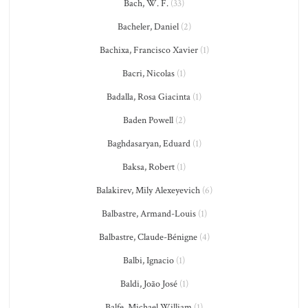
Bach, W. F.
(33)
Bacheler, Daniel
(2)
Bachixa, Francisco Xavier
(1)
Bacri, Nicolas
(1)
Badalla, Rosa Giacinta
(1)
Baden Powell
(2)
Baghdasaryan, Eduard
(1)
Baksa, Robert
(1)
Balakirev, Mily Alexeyevich
(6)
Balbastre, Armand-Louis
(1)
Balbastre, Claude-Bénigne
(4)
Balbi, Ignacio
(1)
Baldi, João José
(1)
Balfe, Michael William
(1)