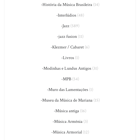
-História da Música Brasileira
(14)
-Interlúdios
(48)
-Jazz
(589)
-jazz fusion
(11)
-Klezmer / Cabaret
(6)
-Livros
(1)
-Modinhas e Lundus Antigos
(31)
-MPB
(54)
-Muro das Lamentações
(1)
-Museu da Música de Mariana
(15)
-Música antiga
(16)
-Música Armênia
(3)
-Música Armorial
(12)