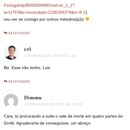
Portugal/dp/B00005M98U/ref=sr_1_2?
ie=UTF8&s=music&qid=1236394379&sr=8-2
)
vou ver se consigo por outros métodos(p2p
RESPONDER
cvl
disse:
7 DE MARÇO DE 2009 ÀS 1:01
Blz. Esse não tenho, Luis.
RESPONDER
Dimmu
disse:
10 DE MARÇO DE 2010 ÀS 13:00
Cara, to procurando a suite o vale da morte em quatro partes do
Grofé. Agradeceria de conseguisse, um abraço.