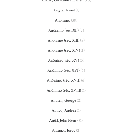
Anerio, Giovanni Francesco
(1)
Anghel, Irinel
(1)
Anônimo
(38)
Anônimo (séc. XII)
(2)
Anônimo (séc. XIII)
(5)
Anônimo (séc. XIV)
(1)
Anônimo (séc. XV)
(5)
Anônimo (séc. XVI)
(6)
Anônimo (séc. XVII)
(6)
Anônimo (séc. XVIII)
(1)
Antheil, George
(2)
Antico, Andrea
(1)
Antill, John Henry
(1)
Antunes, Jorge
(2)