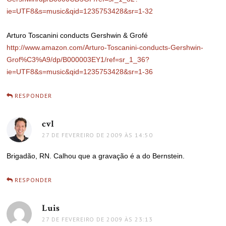
ie=UTF8&s=music&qid=1235753428&sr=1-32
Arturo Toscanini conducts Gershwin & Grofé
http://www.amazon.com/Arturo-Toscanini-conducts-Gershwin-
Grof%C3%A9/dp/B000003EY1/ref=sr_1_36?
ie=UTF8&s=music&qid=1235753428&sr=1-36
RESPONDER
cvl
disse:
27 DE FEVEREIRO DE 2009 ÀS 14:50
Brigadão, RN. Calhou que a gravação é a do Bernstein.
RESPONDER
Luis
disse:
27 DE FEVEREIRO DE 2009 ÀS 23:13