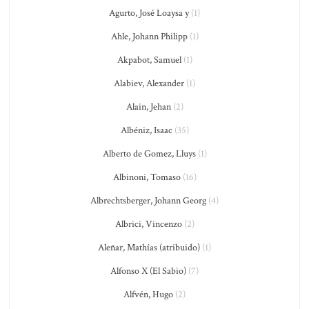
Agurto, José Loaysa y
(1)
Ahle, Johann Philipp
(1)
Akpabot, Samuel
(1)
Alabiev, Alexander
(1)
Alain, Jehan
(2)
Albéniz, Isaac
(35)
Alberto de Gomez, Lluys
(1)
Albinoni, Tomaso
(16)
Albrechtsberger, Johann Georg
(4)
Albrici, Vincenzo
(2)
Aleñar, Mathías (atribuido)
(1)
Alfonso X (El Sabio)
(7)
Alfvén, Hugo
(2)