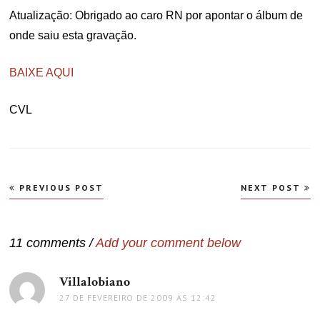
Atualização: Obrigado ao caro RN por apontar o álbum de
onde saiu esta gravação.
BAIXE AQUI
CVL
Navegação
PREVIOUS POST
NEXT POST
de
Post
11 comments /
Add your comment below
Villalobiano
disse:
27 DE FEVEREIRO DE 2009 ÀS 12:42