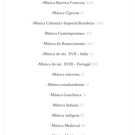
-Música Barroca Francesa
(120)
-Música Cipriota
(1)
-Música Colonial e Imperial Brasileira
(206)
-Música Contemporânea
(42)
-Música do Renascimento
(26)
-Música do séc. XVII – Itália
(3)
-Música do séc. XVIII – Portugal
(20)
-Música eslovena
(1)
-Música estadunidense
(1)
-Música Gauchesca
(1)
-Música Indiana
(2)
-Música indígena
(8)
-Música Medieval
(8)