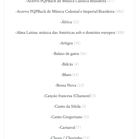
-Acervo PQPBach de Música Clássica Brasileira
(37)
-Acervo PQPBach de Música Colonial e Imperial Brasileira
(186)
-África
(12)
-Alma Latina: música das Américas sob o domínio europeu
(100)
-Artigos
(35)
-Balaio de gatos
(36)
-Bálcãs
(4)
-Blues
(14)
-Bossa Nova
(22)
-Canção francesa (Chanson)
(5)
-Canto da Sibila
(3)
-Canto Gregoriano
(13)
-Carnaval
(7)
-Choro / Chorinho
(21)