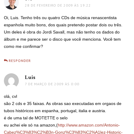
28 DE FEVEREIRO DE 2009 ÀS 19:22
Oi, Luis. Tenho três ou quatro CDs de música renascentista
espanhola muito bons, dos quais pretendo postar dois ou três.
Um deles é obra do Jordi Savall, mas não tenho os dados do
álbum e me parece ser o disco que você menciona. Você tem
como me confirmar?
RESPONDER
Luis
disse:
7 DE MARÇO DE 2009 ÀS 0:00
olá, cvl
são 2 cds e 35 faixas. As obras sao executadas em orgaos de
tubos históricos em espanha, portugal, italia e austria.
é de uma tal de MOTETTE o selo
eu achei ele só na amazon,(
http://www.amazon.com/Antonio-
Cabez%C3%83%C2%B3n-Gonz%C3%83%C2%A1lez-Historic-