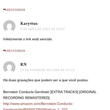
RESPONDER
Karyttus
disse:
9 DE ABRIL DE 2013 ÀS 19:47
Infelizmente o link está vencido.
RESPONDER
RN
disse:
27 DE FEVEREIRO DE 2009 ÀS 14:10
Há duas gravações que podem ser a que você postou:
Bernstein Conducts Gershwin [EXTRA TRACKS] [ORIGINAL
RECORDING REMASTERED]
http://www.amazon.com/Bernstein-Conducts-
Gershwin/dp/B0000CD5GP/ref=sr_1_32?