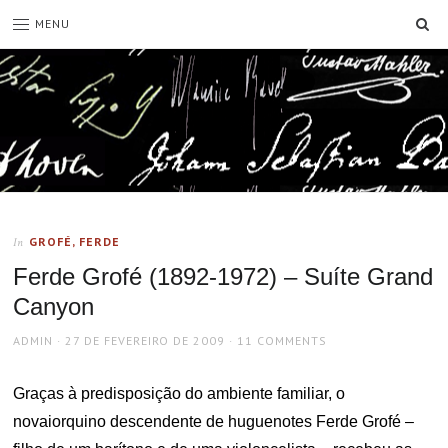
SE
MENU
GROFÉ, FERDE
In
Ferde Grofé (1892-1972) – Suíte Grand
Canyon
AUTHOR
POSTED
ADMIN
27 DE FEVEREIRO DE 2009
11 COMMENTS
ON
Graças à predisposição do ambiente familiar, o
novaiorquino descendente de huguenotes Ferde Grofé –