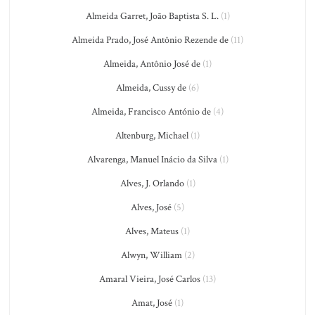
Almeida Garret, João Baptista S. L.
(1)
Almeida Prado, José Antônio Rezende de
(11)
Almeida, Antônio José de
(1)
Almeida, Cussy de
(6)
Almeida, Francisco António de
(4)
Altenburg, Michael
(1)
Alvarenga, Manuel Inácio da Silva
(1)
Alves, J. Orlando
(1)
Alves, José
(5)
Alves, Mateus
(1)
Alwyn, William
(2)
Amaral Vieira, José Carlos
(13)
Amat, José
(1)