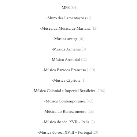
-MPB
(54)
-Muro das Lamentações
(1)
-Museu da Música de Mariana
(15)
-Música antiga
(16)
-Música Armênia
(3)
-Música Armorial
(12)
-Música Barroca Francesa
(120)
-Música Cipriota
(1)
-Música Colonial e Imperial Brasileira
(206)
-Música Contemporânea
(42)
-Música do Renascimento
(26)
-Música do séc. XVII – Itália
(3)
-Música do séc. XVIII – Portugal
(20)