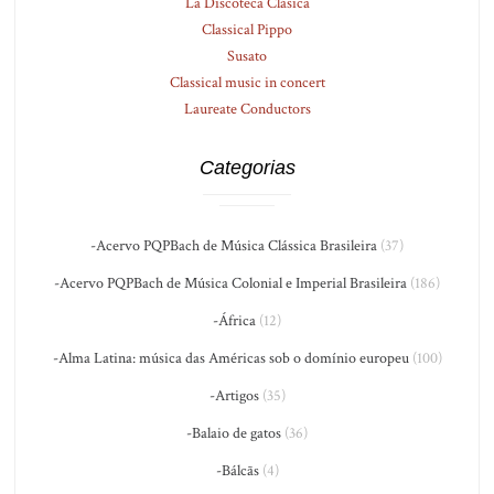
La Discoteca Clásica
Classical Pippo
Susato
Classical music in concert
Laureate Conductors
Categorias
-Acervo PQPBach de Música Clássica Brasileira
(37)
-Acervo PQPBach de Música Colonial e Imperial Brasileira
(186)
-África
(12)
-Alma Latina: música das Américas sob o domínio europeu
(100)
-Artigos
(35)
-Balaio de gatos
(36)
-Bálcãs
(4)