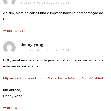
6 DE JANEIRO DE 2009 ÀS 11:38
Ah sim, além da carteirinha é imprescindível a apresentação do
RG.
RESPONDER
denny yang
disse:
6 DE JANEIRO DE 2009 ÀS 12:34
PQP, parabéns pela reportagem da Folha, que se não viu ainda,
está nesse link abaixo:
http://www1.folha.uol.com.br/folha/ilustrada/ult90u486544.shtml
um abraco,
Denny Yang
RESPONDER