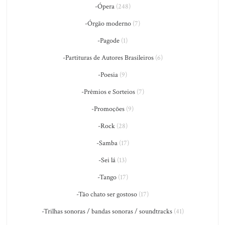
-Ópera
(248)
-Órgão moderno
(7)
-Pagode
(1)
-Partituras de Autores Brasileiros
(6)
-Poesia
(9)
-Prêmios e Sorteios
(7)
-Promoções
(9)
-Rock
(28)
-Samba
(17)
-Sei lá
(13)
-Tango
(17)
-Tão chato ser gostoso
(17)
-Trilhas sonoras / bandas sonoras / soundtracks
(41)