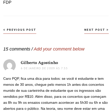
FDP
Navegação
PREVIOUS POST
NEXT POST
de
Post
15 comments /
Add your comment below
Gilberto Agostinho
disse:
6 DE JANEIRO DE 2009 ÀS 7:55
Caro PQP, fica uma dica para todos: se você é estudante e tem
menos de 30 anos, chegue pelo menos 1h antes dos concertos
munido de sua carteirinha de estudante que os ingressos são
vendidos por R$10. Além disso, para os concertos que começam
as 8h ou 9h os ensaios costumam acontecer as 5h30 ou 6h e são
abertos para o público. Na teoria, seu nome deve estar em uma