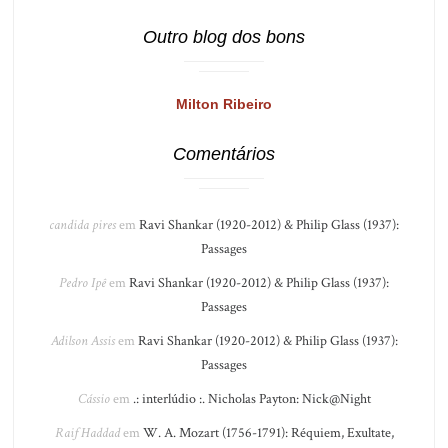
Outro blog dos bons
Milton Ribeiro
Comentários
candida pires
em
Ravi Shankar (1920-2012) & Philip Glass (1937):
Passages
Pedro Ipê
em
Ravi Shankar (1920-2012) & Philip Glass (1937):
Passages
Adilson Assis
em
Ravi Shankar (1920-2012) & Philip Glass (1937):
Passages
Cássio
em
.: interlúdio :. Nicholas Payton: Nick@Night
Raif Haddad
em
W. A. Mozart (1756-1791): Réquiem, Exultate,