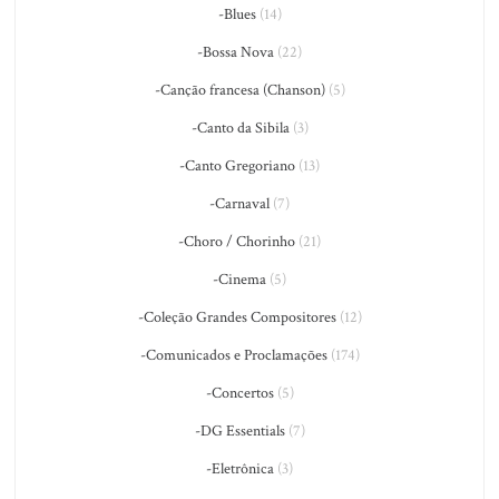
-Blues
(14)
-Bossa Nova
(22)
-Canção francesa (Chanson)
(5)
-Canto da Sibila
(3)
-Canto Gregoriano
(13)
-Carnaval
(7)
-Choro / Chorinho
(21)
-Cinema
(5)
-Coleção Grandes Compositores
(12)
-Comunicados e Proclamações
(174)
-Concertos
(5)
-DG Essentials
(7)
-Eletrônica
(3)