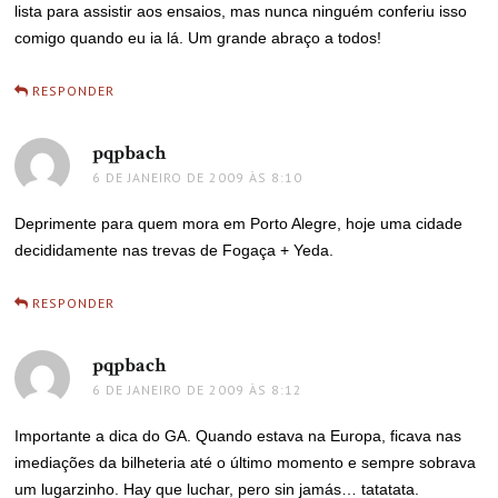
lista para assistir aos ensaios, mas nunca ninguém conferiu isso
comigo quando eu ia lá. Um grande abraço a todos!
RESPONDER
pqpbach
disse:
6 DE JANEIRO DE 2009 ÀS 8:10
Deprimente para quem mora em Porto Alegre, hoje uma cidade
decididamente nas trevas de Fogaça + Yeda.
RESPONDER
pqpbach
disse:
6 DE JANEIRO DE 2009 ÀS 8:12
Importante a dica do GA. Quando estava na Europa, ficava nas
imediações da bilheteria até o último momento e sempre sobrava
um lugarzinho. Hay que luchar, pero sin jamás… tatatata.