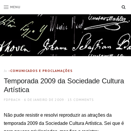
SE
MENU
-COMUNICADOS E PROCLAMAÇÕES
In
Temporada 2009 da Sociedade Cultura
Artística
AUTHOR
POSTED
FDPBACH
6 DE JANEIRO DE 2009
15 COMMENTS
ON
Não pude resistir e resolvi reproduzir as atrações da
temporada 2009 da Sociedade Cultura Artística. Sei que é