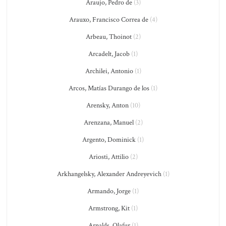
Araujo, Pedro de
(3)
Arauxo, Francisco Correa de
(4)
Arbeau, Thoinot
(2)
Arcadelt, Jacob
(1)
Archilei, Antonio
(1)
Arcos, Matías Durango de los
(1)
Arensky, Anton
(10)
Arenzana, Manuel
(2)
Argento, Dominick
(1)
Ariosti, Attilio
(2)
Arkhangelsky, Alexander Andreyevich
(1)
Armando, Jorge
(1)
Armstrong, Kit
(1)
Arnalds, Olafur
(1)