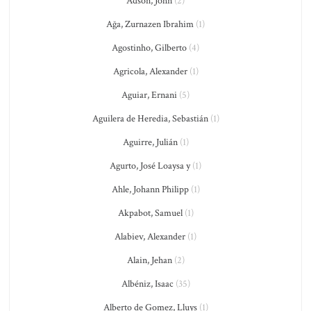
Adson, John
(2)
Ağa, Zurnazen Ibrahim
(1)
Agostinho, Gilberto
(4)
Agricola, Alexander
(1)
Aguiar, Ernani
(5)
Aguilera de Heredia, Sebastián
(1)
Aguirre, Julián
(1)
Agurto, José Loaysa y
(1)
Ahle, Johann Philipp
(1)
Akpabot, Samuel
(1)
Alabiev, Alexander
(1)
Alain, Jehan
(2)
Albéniz, Isaac
(35)
Alberto de Gomez, Lluys
(1)