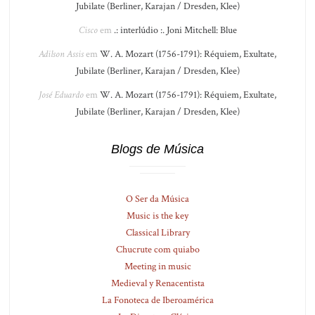
Jubilate (Berliner, Karajan / Dresden, Klee)
Cisco
em
.: interlúdio :. Joni Mitchell: Blue
Adilson Assis
em
W. A. Mozart (1756-1791): Réquiem, Exultate,
Jubilate (Berliner, Karajan / Dresden, Klee)
José Eduardo
em
W. A. Mozart (1756-1791): Réquiem, Exultate,
Jubilate (Berliner, Karajan / Dresden, Klee)
Blogs de Música
O Ser da Música
Music is the key
Classical Library
Chucrute com quiabo
Meeting in music
Medieval y Renacentista
La Fonoteca de Iberoamérica