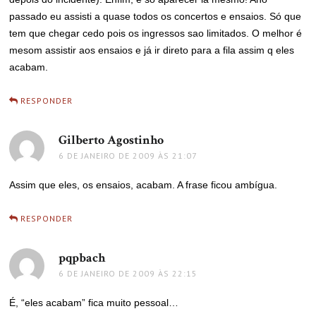
passado eu assisti a quase todos os concertos e ensaios. Só que
tem que chegar cedo pois os ingressos sao limitados. O melhor é
mesom assistir aos ensaios e já ir direto para a fila assim q eles
acabam.
RESPONDER
Gilberto Agostinho
disse:
6 DE JANEIRO DE 2009 ÀS 21:07
Assim que eles, os ensaios, acabam. A frase ficou ambígua.
RESPONDER
pqpbach
disse:
6 DE JANEIRO DE 2009 ÀS 22:15
É, “eles acabam” fica muito pessoal…