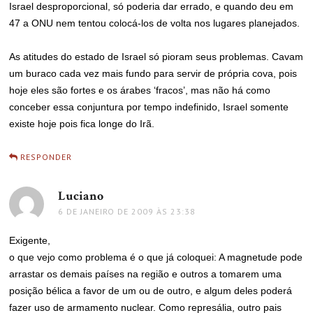
Israel desproporcional, só poderia dar errado, e quando deu em
47 a ONU nem tentou colocá-los de volta nos lugares planejados.
As atitudes do estado de Israel só pioram seus problemas. Cavam
um buraco cada vez mais fundo para servir de própria cova, pois
hoje eles são fortes e os árabes ‘fracos’, mas não há como
conceber essa conjuntura por tempo indefinido, Israel somente
existe hoje pois fica longe do Irã.
RESPONDER
Luciano
disse:
6 DE JANEIRO DE 2009 ÀS 23:38
Exigente,
o que vejo como problema é o que já coloquei: A magnetude pode
arrastar os demais países na região e outros a tomarem uma
posição bélica a favor de um ou de outro, e algum deles poderá
fazer uso de armamento nuclear. Como represália, outro pais