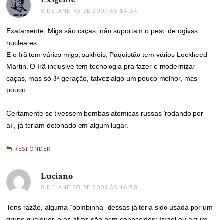
8 DE JANEIRO DE 2009 ÀS 14:34
Exatamente, Migs são caças, não suportam o peso de ogivas
nucleares.
E o Irã tem vários migs, sukhois, Paquistão tem vários Lockheed
Martin. O Irã inclusive tem tecnologia pra fazer e modernizar
caças, mas só 3ª geração, talvez algo um pouco melhor, mas
pouco.
Certamente se tivessem bombas atomicas russas ‘rodando por
aí’, já teriam detonado em algum lugar.
RESPONDER
Luciano
disse:
8 DE JANEIRO DE 2009 ÀS 16:58
Tens razão, alguma “bombinha” dessas já teria sido usada por um
grupo qualquer, e os alvos são bem conhecidos: Israel ou algum