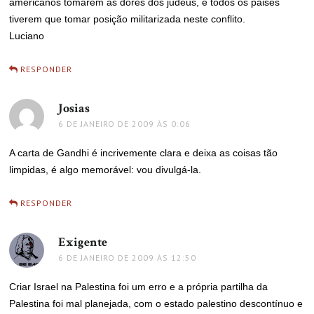
americanos tomarem as dores dos judeus, e todos os paises
tiverem que tomar posição militarizada neste conflito.
Luciano
RESPONDER
Josias
disse:
6 DE JANEIRO DE 2009 ÀS 0:06
A carta de Gandhi é incrivemente clara e deixa as coisas tão
limpidas, é algo memorável: vou divulgá-la.
RESPONDER
Exigente
disse:
6 DE JANEIRO DE 2009 ÀS 12:50
Criar Israel na Palestina foi um erro e a própria partilha da
Palestina foi mal planejada, com o estado palestino descontínuo e