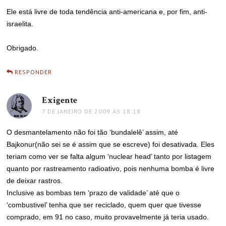
Ele está livre de toda tendência anti-americana e, por fim, anti-
israelita.
Obrigado.
RESPONDER
Exigente
disse:
7 DE JANEIRO DE 2009 ÀS 18:18
O desmantelamento não foi tão ‘bundalelê’ assim, até
Bajkonur(não sei se é assim que se escreve) foi desativada. Eles
teriam como ver se falta algum ‘nuclear head’ tanto por listagem
quanto por rastreamento radioativo, pois nenhuma bomba é livre
de deixar rastros.
Inclusive as bombas tem ‘prazo de validade’ até que o
‘combustivel’ tenha que ser reciclado, quem quer que tivesse
comprado, em 91 no caso, muito provavelmente já teria usado.