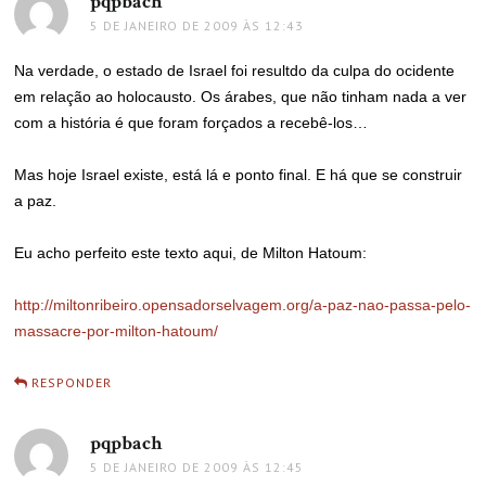
pqpbach
disse:
5 DE JANEIRO DE 2009 ÀS 12:43
Na verdade, o estado de Israel foi resultdo da culpa do ocidente
em relação ao holocausto. Os árabes, que não tinham nada a ver
com a história é que foram forçados a recebê-los…
Mas hoje Israel existe, está lá e ponto final. E há que se construir
a paz.
Eu acho perfeito este texto aqui, de Milton Hatoum:
http://miltonribeiro.opensadorselvagem.org/a-paz-nao-passa-pelo-
massacre-por-milton-hatoum/
RESPONDER
pqpbach
disse:
5 DE JANEIRO DE 2009 ÀS 12:45