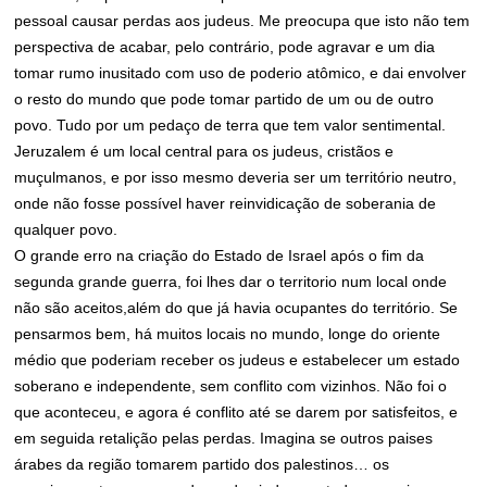
pessoal causar perdas aos judeus. Me preocupa que isto não tem
perspectiva de acabar, pelo contrário, pode agravar e um dia
tomar rumo inusitado com uso de poderio atômico, e dai envolver
o resto do mundo que pode tomar partido de um ou de outro
povo. Tudo por um pedaço de terra que tem valor sentimental.
Jeruzalem é um local central para os judeus, cristãos e
muçulmanos, e por isso mesmo deveria ser um território neutro,
onde não fosse possível haver reinvidicação de soberania de
qualquer povo.
O grande erro na criação do Estado de Israel após o fim da
segunda grande guerra, foi lhes dar o territorio num local onde
não são aceitos,além do que já havia ocupantes do território. Se
pensarmos bem, há muitos locais no mundo, longe do oriente
médio que poderiam receber os judeus e estabelecer um estado
soberano e independente, sem conflito com vizinhos. Não foi o
que aconteceu, e agora é conflito até se darem por satisfeitos, e
em seguida retalição pelas perdas. Imagina se outros paises
árabes da região tomarem partido dos palestinos… os