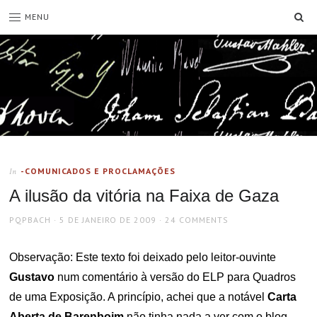
SE
MENU
-COMUNICADOS E PROCLAMAÇÕES
In
A ilusão da vitória na Faixa de Gaza
AUTHOR
POSTED
PQPBACH
5 DE JANEIRO DE 2009
24 COMMENTS
ON
Observação: Este texto foi deixado pelo leitor-ouvinte
Gustavo
num comentário à versão do ELP para Quadros
de uma Exposição. A princípio, achei que a notável
Carta
Aberta de Barenboim
não tinha nada a ver com o blog,