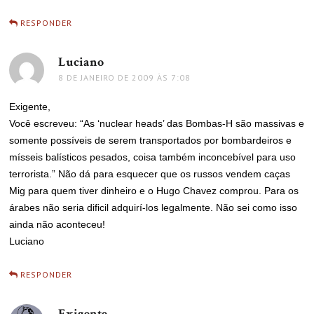
RESPONDER
Luciano
disse:
8 DE JANEIRO DE 2009 ÀS 7:08
Exigente,
Você escreveu: “As ‘nuclear heads’ das Bombas-H são massivas e
somente possíveis de serem transportados por bombardeiros e
mísseis balísticos pesados, coisa também inconcebível para uso
terrorista.” Não dá para esquecer que os russos vendem caças
Mig para quem tiver dinheiro e o Hugo Chavez comprou. Para os
árabes não seria dificil adquirí-los legalmente. Não sei como isso
ainda não aconteceu!
Luciano
RESPONDER
Exigente
disse: