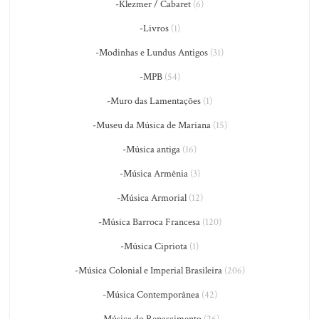
-Klezmer / Cabaret
(6)
-Livros
(1)
-Modinhas e Lundus Antigos
(31)
-MPB
(54)
-Muro das Lamentações
(1)
-Museu da Música de Mariana
(15)
-Música antiga
(16)
-Música Armênia
(3)
-Música Armorial
(12)
-Música Barroca Francesa
(120)
-Música Cipriota
(1)
-Música Colonial e Imperial Brasileira
(206)
-Música Contemporânea
(42)