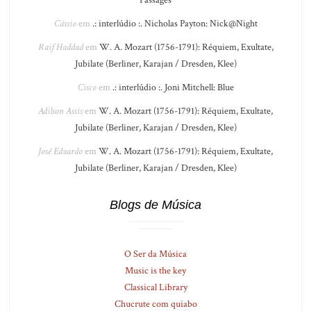
Passages
Cássio
em
.: interlúdio :. Nicholas Payton: Nick@Night
Raif Haddad
em
W. A. Mozart (1756-1791): Réquiem, Exultate,
Jubilate (Berliner, Karajan / Dresden, Klee)
Cisco
em
.: interlúdio :. Joni Mitchell: Blue
Adilson Assis
em
W. A. Mozart (1756-1791): Réquiem, Exultate,
Jubilate (Berliner, Karajan / Dresden, Klee)
José Eduardo
em
W. A. Mozart (1756-1791): Réquiem, Exultate,
Jubilate (Berliner, Karajan / Dresden, Klee)
Blogs de Música
O Ser da Música
Music is the key
Classical Library
Chucrute com quiabo