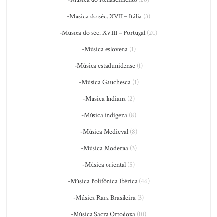
-Música do Renascimento
(26)
-Música do séc. XVII – Itália
(3)
-Música do séc. XVIII – Portugal
(20)
-Música eslovena
(1)
-Música estadunidense
(1)
-Música Gauchesca
(1)
-Música Indiana
(2)
-Música indígena
(8)
-Música Medieval
(8)
-Música Moderna
(3)
-Música oriental
(5)
-Música Polifônica Ibérica
(46)
-Música Rara Brasileira
(3)
-Música Sacra Ortodoxa
(10)