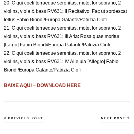
20. O qui coeli terraeque serenitas, motet for soprano, 2
violins, viola & bass RV631: II Recitativo: Fac ut sordescat
tellus Fabio Biondi/Europa Galante/Patrizia Ciofi
21. O qui coeli terraeque serenitas, motet for soprano, 2
violins, viola & bass RV631: III Aria: Rosa quae moritur
[Largo] Fabio Biondi/Europa Galante/Patrizia Ciofi
22. O qui coeli terraeque serenitas, motet for soprano, 2
violins, viola & bass RV631: IV Alleluia [Allegro] Fabio
Biondi/Europa Galante/Patrizia Ciofi
BAIXE AQUI – DOWNLOAD HERE
Navegação
PREVIOUS POST
NEXT POST
de
Post