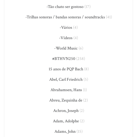
-Tão chato ser gostoso
(17)
-Trilhas sonoras / bandas sonoras / soundtracks
(41)
-Vários
(4)
-Vídeos
(4)
-World Music
(6)
#BTHVN250
(258)
15 anos de PQP Bach
(8)
Abel, Carl Friedrich
(5)
Abrahamsen, Hans
(1)
Abreu, Zequinha de
(2)
Achron, Joseph
(2)
Adam, Adolphe
(2)
Adams, John
(15)