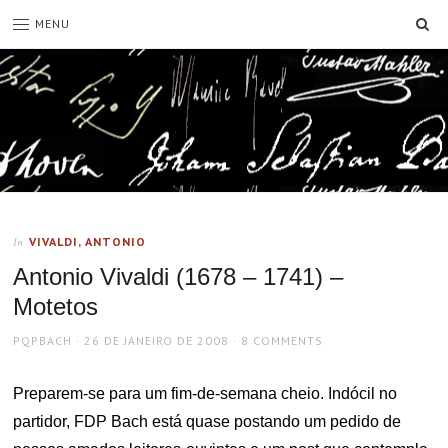
SE
MENU
VIVALDI, ANTONIO
In
Antonio Vivaldi (1678 – 1741) –
Motetos
AUTHOR
POSTED
PQPBACH
26 DE JANEIRO DE 2008
8 COMMENTS
ON
Preparem-se para um fim-de-semana cheio. Indócil no
partidor, FDP Bach está quase postando um pedido de