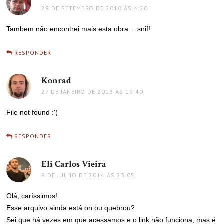
28 DE SETEMBRO DE 2010 ÀS 4:20
Tambem não encontrei mais esta obra… snif!
RESPONDER
Konrad
disse:
27 DE JANEIRO DE 2013 ÀS 19:40
File not found :'(
RESPONDER
Eli Carlos Vieira
disse:
8 DE JULHO DE 2014 ÀS 23:05
Olá, caríssimos!
Esse arquivo ainda está on ou quebrou?
Sei que há vezes em que acessamos e o link não funciona, mas é