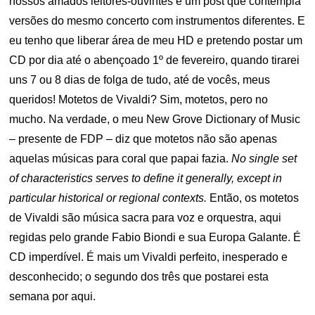
nossos amados leitores-ouvintes e um post que contempla
versões do mesmo concerto com instrumentos diferentes. E
eu tenho que liberar área de meu HD e pretendo postar um
CD por dia até o abençoado 1º de fevereiro, quando tirarei
uns 7 ou 8 dias de folga de tudo, até de vocês, meus
queridos! Motetos de Vivaldi? Sim, motetos, pero no
mucho. Na verdade, o meu New Grove Dictionary of Music
– presente de FDP – diz que motetos não são apenas
aquelas músicas para coral que papai fazia.
No single set
of characteristics serves to define it generally, except in
particular historical or regional contexts.
Então, os motetos
de Vivaldi são música sacra para voz e orquestra, aqui
regidas pelo grande Fabio Biondi e sua Europa Galante. É
CD imperdível. É mais um Vivaldi perfeito, inesperado e
desconhecido; o segundo dos três que postarei esta
semana por aqui.