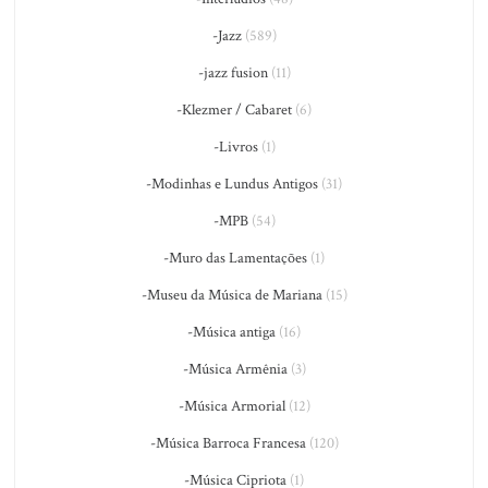
-Jazz
(589)
-jazz fusion
(11)
-Klezmer / Cabaret
(6)
-Livros
(1)
-Modinhas e Lundus Antigos
(31)
-MPB
(54)
-Muro das Lamentações
(1)
-Museu da Música de Mariana
(15)
-Música antiga
(16)
-Música Armênia
(3)
-Música Armorial
(12)
-Música Barroca Francesa
(120)
-Música Cipriota
(1)