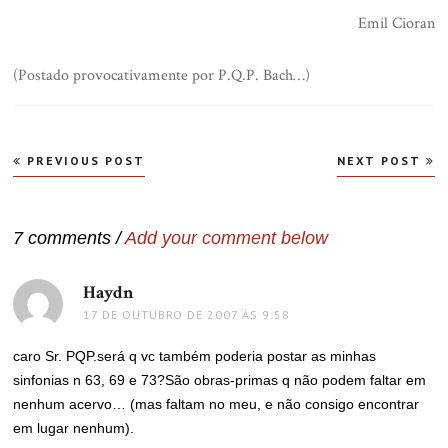
Emil Cioran
(Postado provocativamente por P.Q.P. Bach…)
Navegação
PREVIOUS POST
NEXT POST
de
Post
7 comments /
Add your comment below
Haydn
disse:
17 DE OUTUBRO DE 2007 ÀS 9:58
caro Sr. PQP.será q vc também poderia postar as minhas
sinfonias n 63, 69 e 73?São obras-primas q não podem faltar em
nenhum acervo… (mas faltam no meu, e não consigo encontrar
em lugar nenhum).