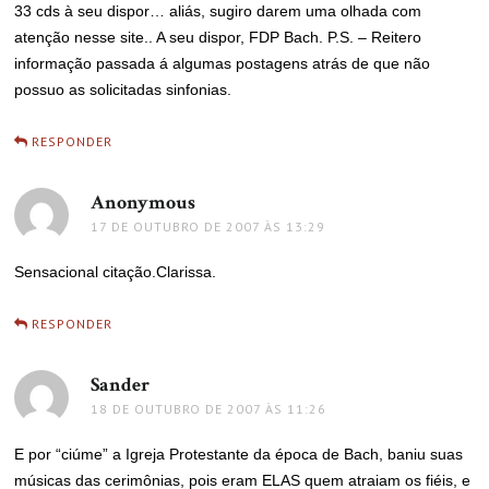
33 cds à seu dispor… aliás, sugiro darem uma olhada com
atenção nesse site.. A seu dispor, FDP Bach. P.S. – Reitero
informação passada á algumas postagens atrás de que não
possuo as solicitadas sinfonias.
RESPONDER
Anonymous
disse:
17 DE OUTUBRO DE 2007 ÀS 13:29
Sensacional citação.Clarissa.
RESPONDER
Sander
disse:
18 DE OUTUBRO DE 2007 ÀS 11:26
E por “ciúme” a Igreja Protestante da época de Bach, baniu suas
músicas das cerimônias, pois eram ELAS quem atraiam os fiéis, e