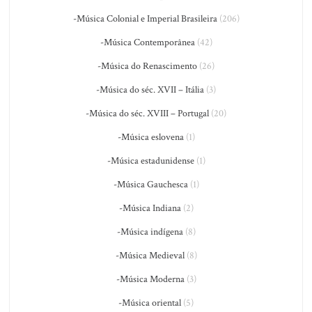
-Música Colonial e Imperial Brasileira
(206)
-Música Contemporânea
(42)
-Música do Renascimento
(26)
-Música do séc. XVII – Itália
(3)
-Música do séc. XVIII – Portugal
(20)
-Música eslovena
(1)
-Música estadunidense
(1)
-Música Gauchesca
(1)
-Música Indiana
(2)
-Música indígena
(8)
-Música Medieval
(8)
-Música Moderna
(3)
-Música oriental
(5)