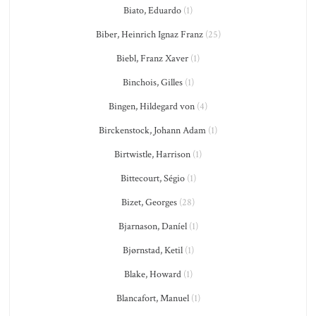
Biato, Eduardo
(1)
Biber, Heinrich Ignaz Franz
(25)
Biebl, Franz Xaver
(1)
Binchois, Gilles
(1)
Bingen, Hildegard von
(4)
Birckenstock, Johann Adam
(1)
Birtwistle, Harrison
(1)
Bittecourt, Ségio
(1)
Bizet, Georges
(28)
Bjarnason, Daníel
(1)
Bjørnstad, Ketil
(1)
Blake, Howard
(1)
Blancafort, Manuel
(1)