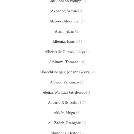
Ahle, Johann Philipp
(1)
Akpabot, Samuel
(1)
Alabiev, Alexander
(1)
Alain, Jehan
(2)
Albéniz, Isaac
(35)
Alberto de Gomez, Lluys
(1)
Albinoni, Tomaso
(16)
Albrechtsberger, Johann Georg
(4)
Albrici, Vincenzo
(2)
Aleñar, Mathías (atribuido)
(1)
Alfonso X (El Sabio)
(7)
Alfvén, Hugo
(2)
Ali-Zadeh, Franghiz
(2)
Alimonda, Heitor
(1)