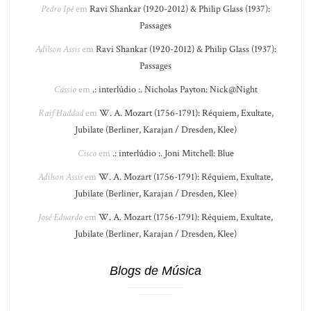
Pedro Ipê
em
Ravi Shankar (1920-2012) & Philip Glass (1937):
Passages
Adilson Assis
em
Ravi Shankar (1920-2012) & Philip Glass (1937):
Passages
Cássio
em
.: interlúdio :. Nicholas Payton: Nick@Night
Raif Haddad
em
W. A. Mozart (1756-1791): Réquiem, Exultate,
Jubilate (Berliner, Karajan / Dresden, Klee)
Cisco
em
.: interlúdio :. Joni Mitchell: Blue
Adilson Assis
em
W. A. Mozart (1756-1791): Réquiem, Exultate,
Jubilate (Berliner, Karajan / Dresden, Klee)
José Eduardo
em
W. A. Mozart (1756-1791): Réquiem, Exultate,
Jubilate (Berliner, Karajan / Dresden, Klee)
Blogs de Música