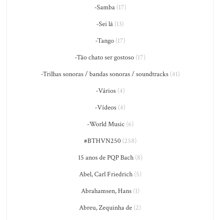
-Samba
(17)
-Sei lá
(13)
-Tango
(17)
-Tão chato ser gostoso
(17)
-Trilhas sonoras / bandas sonoras / soundtracks
(41)
-Vários
(4)
-Vídeos
(4)
-World Music
(6)
#BTHVN250
(258)
15 anos de PQP Bach
(8)
Abel, Carl Friedrich
(5)
Abrahamsen, Hans
(1)
Abreu, Zequinha de
(2)