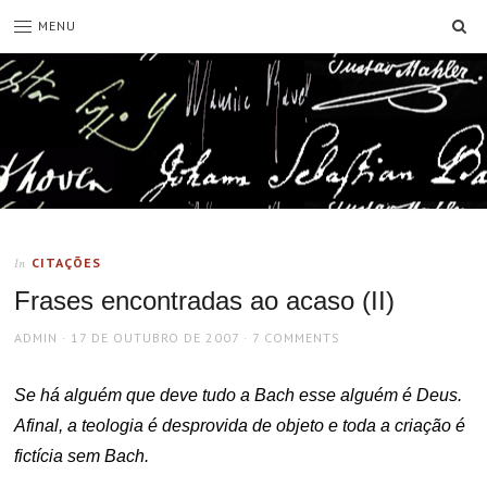
SE
MENU
CITAÇÕES
In
Frases encontradas ao acaso (II)
AUTHOR
POSTED
ADMIN
17 DE OUTUBRO DE 2007
7 COMMENTS
ON
Se há alguém que deve tudo a Bach esse alguém é Deus.
Afinal, a teologia é desprovida de objeto e toda a criação é
fictícia sem Bach.