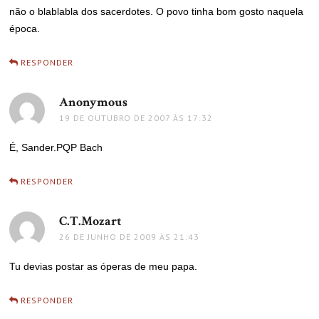
não o blablabla dos sacerdotes. O povo tinha bom gosto naquela
época.
RESPONDER
Anonymous
disse:
19 DE OUTUBRO DE 2007 ÀS 17:32
É, Sander.PQP Bach
RESPONDER
C.T.Mozart
disse:
26 DE JUNHO DE 2009 ÀS 21:43
Tu devias postar as óperas de meu papa.
RESPONDER