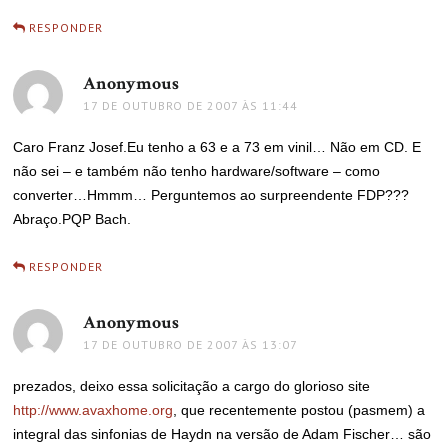
RESPONDER
Anonymous
disse:
17 DE OUTUBRO DE 2007 ÀS 11:44
Caro Franz Josef.Eu tenho a 63 e a 73 em vinil… Não em CD. E
não sei – e também não tenho hardware/software – como
converter…Hmmm… Perguntemos ao surpreendente FDP???
Abraço.PQP Bach.
RESPONDER
Anonymous
disse:
17 DE OUTUBRO DE 2007 ÀS 13:07
prezados, deixo essa solicitação a cargo do glorioso site
http://www.avaxhome.org
, que recentemente postou (pasmem) a
integral das sinfonias de Haydn na versão de Adam Fischer… são