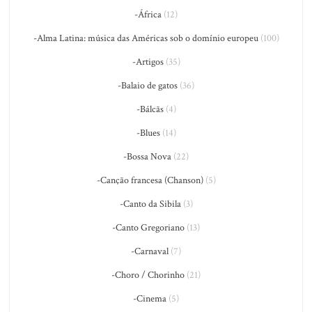
-África
(12)
-Alma Latina: música das Américas sob o domínio europeu
(100)
-Artigos
(35)
-Balaio de gatos
(36)
-Bálcãs
(4)
-Blues
(14)
-Bossa Nova
(22)
-Canção francesa (Chanson)
(5)
-Canto da Sibila
(3)
-Canto Gregoriano
(13)
-Carnaval
(7)
-Choro / Chorinho
(21)
-Cinema
(5)