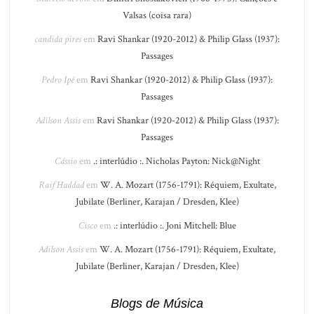
Valsas (coisa rara)
candida pires
em
Ravi Shankar (1920-2012) & Philip Glass (1937):
Passages
Pedro Ipê
em
Ravi Shankar (1920-2012) & Philip Glass (1937):
Passages
Adilson Assis
em
Ravi Shankar (1920-2012) & Philip Glass (1937):
Passages
Cássio
em
.: interlúdio :. Nicholas Payton: Nick@Night
Raif Haddad
em
W. A. Mozart (1756-1791): Réquiem, Exultate,
Jubilate (Berliner, Karajan / Dresden, Klee)
Cisco
em
.: interlúdio :. Joni Mitchell: Blue
Adilson Assis
em
W. A. Mozart (1756-1791): Réquiem, Exultate,
Jubilate (Berliner, Karajan / Dresden, Klee)
Blogs de Música