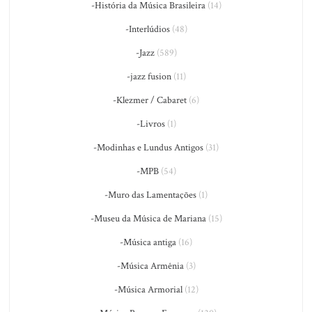
-História da Música Brasileira
(14)
-Interlúdios
(48)
-Jazz
(589)
-jazz fusion
(11)
-Klezmer / Cabaret
(6)
-Livros
(1)
-Modinhas e Lundus Antigos
(31)
-MPB
(54)
-Muro das Lamentações
(1)
-Museu da Música de Mariana
(15)
-Música antiga
(16)
-Música Armênia
(3)
-Música Armorial
(12)