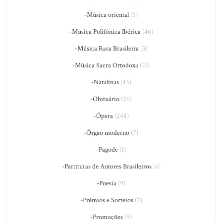
-Música oriental
(5)
-Música Polifônica Ibérica
(46)
-Música Rara Brasileira
(3)
-Música Sacra Ortodoxa
(10)
-Natalinas
(45)
-Obituário
(20)
-Ópera
(248)
-Órgão moderno
(7)
-Pagode
(1)
-Partituras de Autores Brasileiros
(6)
-Poesia
(9)
-Prêmios e Sorteios
(7)
-Promoções
(9)