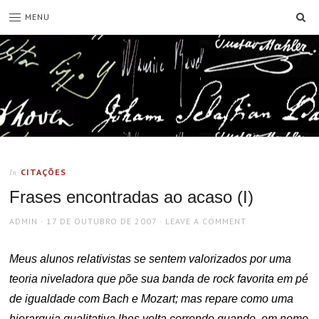
SE
MENU
CITAÇÕES
In
Frases encontradas ao acaso (I)
AUTHOR
POSTED
ADMIN
17 DE OUTUBRO DE 2007
LEAVE A COMMENT
ON
Meus alunos relativistas se sentem valorizados por uma
teoria niveladora que põe sua banda de rock favorita em pé
de igualdade com Bach e Mozart; mas repare como uma
hierarquia qualitativa lhes volta correndo quando, em nome