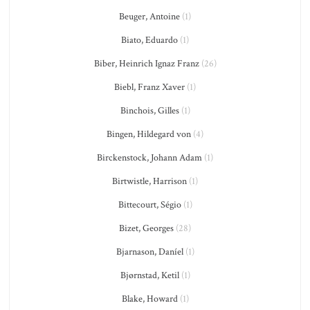
Beuger, Antoine
(1)
Biato, Eduardo
(1)
Biber, Heinrich Ignaz Franz
(26)
Biebl, Franz Xaver
(1)
Binchois, Gilles
(1)
Bingen, Hildegard von
(4)
Birckenstock, Johann Adam
(1)
Birtwistle, Harrison
(1)
Bittecourt, Ségio
(1)
Bizet, Georges
(28)
Bjarnason, Daníel
(1)
Bjørnstad, Ketil
(1)
Blake, Howard
(1)