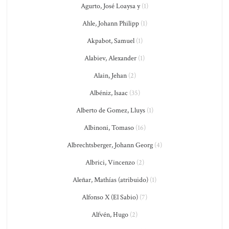
Agurto, José Loaysa y
(1)
Ahle, Johann Philipp
(1)
Akpabot, Samuel
(1)
Alabiev, Alexander
(1)
Alain, Jehan
(2)
Albéniz, Isaac
(35)
Alberto de Gomez, Lluys
(1)
Albinoni, Tomaso
(16)
Albrechtsberger, Johann Georg
(4)
Albrici, Vincenzo
(2)
Aleñar, Mathías (atribuido)
(1)
Alfonso X (El Sabio)
(7)
Alfvén, Hugo
(2)