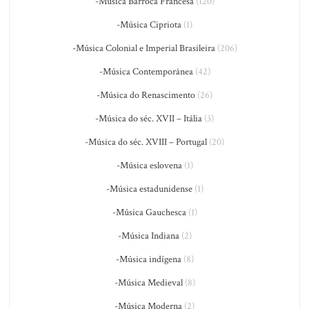
-Música Barroca Francesa
(120)
-Música Cipriota
(1)
-Música Colonial e Imperial Brasileira
(206)
-Música Contemporânea
(42)
-Música do Renascimento
(26)
-Música do séc. XVII – Itália
(3)
-Música do séc. XVIII – Portugal
(20)
-Música eslovena
(1)
-Música estadunidense
(1)
-Música Gauchesca
(1)
-Música Indiana
(2)
-Música indígena
(8)
-Música Medieval
(8)
-Música Moderna
(2)