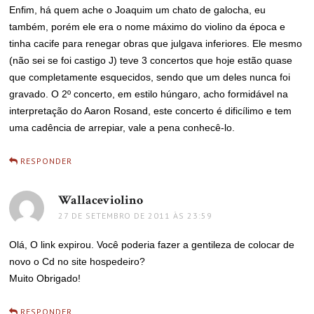
Enfim, há quem ache o Joaquim um chato de galocha, eu
também, porém ele era o nome máximo do violino da época e
tinha cacife para renegar obras que julgava inferiores. Ele mesmo
(não sei se foi castigo J) teve 3 concertos que hoje estão quase
que completamente esquecidos, sendo que um deles nunca foi
gravado. O 2º concerto, em estilo húngaro, acho formidável na
interpretação do Aaron Rosand, este concerto é dificílimo e tem
uma cadência de arrepiar, vale a pena conhecê-lo.
RESPONDER
Wallaceviolino
disse:
27 DE SETEMBRO DE 2011 ÀS 23:59
Olá, O link expirou. Você poderia fazer a gentileza de colocar de
novo o Cd no site hospedeiro?
Muito Obrigado!
RESPONDER