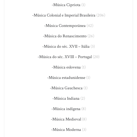
-Música Cipriota
(1)
-Música Colonial e Imperial Brasileira
(206)
-Música Contemporânea
(42)
-Música do Renascimento
(26)
-Música do séc. XVII – Itália
(3)
-Música do séc. XVIII – Portugal
(20)
-Música eslovena
(1)
-Música estadunidense
(1)
-Música Gauchesca
(1)
-Música Indiana
(2)
-Música indígena
(8)
-Música Medieval
(8)
-Música Moderna
(3)