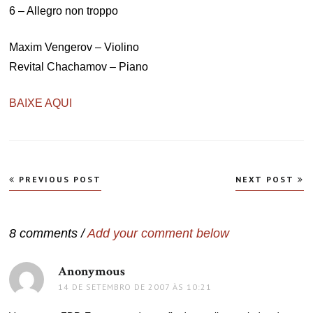
6 – Allegro non troppo
Maxim Vengerov – Violino
Revital Chachamov – Piano
BAIXE AQUI
Navegação
PREVIOUS POST
NEXT POST
de
Post
8 comments /
Add your comment below
Anonymous
disse:
14 DE SETEMBRO DE 2007 ÀS 10:21