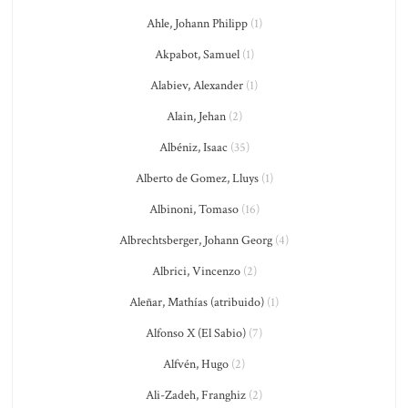
Ahle, Johann Philipp
(1)
Akpabot, Samuel
(1)
Alabiev, Alexander
(1)
Alain, Jehan
(2)
Albéniz, Isaac
(35)
Alberto de Gomez, Lluys
(1)
Albinoni, Tomaso
(16)
Albrechtsberger, Johann Georg
(4)
Albrici, Vincenzo
(2)
Aleñar, Mathías (atribuido)
(1)
Alfonso X (El Sabio)
(7)
Alfvén, Hugo
(2)
Ali-Zadeh, Franghiz
(2)