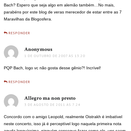
Bach? Espero que seja algo em alemão também…No mais,
parabéns por este blog de veras merecedor de estar entre as 7
Maravilhas da Blogosfera.
RESPONDER
Anonymous
disse:
1 DE OUTUBRO DE 2007 ÀS 13:20
PQP Bach, logo vc não gosta desse gênio?! Incrível!
RESPONDER
Allegro ma non presto
disse:
3 DE AGOSTO DE 2011 ÀS 7:24
Concordo com o amigo Leopold, realmente Oistrakh é imbatível
neste concerto, isso já é perceptível logo naquela primeira nota
aguda longuíssima, ninguém consegue fazer como ele, uns saem