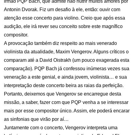
irmão PQP Bach, que admite não nutrir muitos amores por
Antonin Dvorak. Fiz um desafio à ele, então: ouvir com
atenção esse concerto para violino. Creio que após essa
audição, ele irá rever seu conceito sobre este magnífico
compositor.
A provocação também diz respeito ao mais venerado
violinista da atualidade, Maxim Vengerov. Alguns críticos o
comparam até a David Oistrakh (um pouco exagerada esta
comparação). PQP Bach já confessou inúmeras vezes sua
veneração a este genial, e ainda jovem, violinista… e sua
interpretação deste concerto beira as raias da perfeição.
Portanto, deixemos que Vengerov se encarregue desta
missão, a saber, fazer com que PQP venha a se interessar
mais por esse compositor único. Assim, ele poderá encarar
as sinfonias que virão por aí…
Juntamente com o concerto, Vengerov interpreta uma