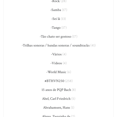
-Rock
(28)
-Samba
(17)
-Sei lá
(13)
-Tango
(17)
-Tão chato ser gostoso
(17)
-Trilhas sonoras / bandas sonoras / soundtracks
(41)
-Vários
(4)
-Vídeos
(4)
-World Music
(6)
#BTHVN250
(258)
15 anos de PQP Bach
(8)
Abel, Carl Friedrich
(5)
Abrahamsen, Hans
(1)
Abreu, Zequinha de
(2)