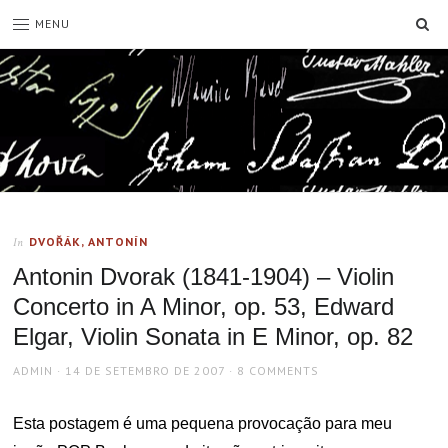
SE
MENU
DVOŘÁK, ANTONÍN
In
Antonin Dvorak (1841-1904) – Violin
Concerto in A Minor, op. 53, Edward
Elgar, Violin Sonata in E Minor, op. 82
AUTHOR
POSTED
ADMIN
14 DE SETEMBRO DE 2007
8 COMMENTS
ON
Esta postagem é uma pequena provocação para meu