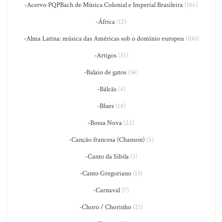
-Acervo PQPBach de Música Colonial e Imperial Brasileira
(186)
-África
(12)
-Alma Latina: música das Américas sob o domínio europeu
(100)
-Artigos
(35)
-Balaio de gatos
(36)
-Bálcãs
(4)
-Blues
(14)
-Bossa Nova
(22)
-Canção francesa (Chanson)
(5)
-Canto da Sibila
(3)
-Canto Gregoriano
(13)
-Carnaval
(7)
-Choro / Chorinho
(21)