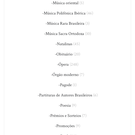
-Música oriental
(5)
-Música Polifônica Ibérica
(46)
-Música Rara Brasileira
(3)
-Música Sacra Ortodoxa
(10)
-Natalinas
(45)
-Obituário
(20)
-Ópera
(248)
-Órgão moderno
(7)
-Pagode
(1)
-Partituras de Autores Brasileiros
(6)
-Poesia
(9)
-Prêmios e Sorteios
(7)
-Promoções
(9)