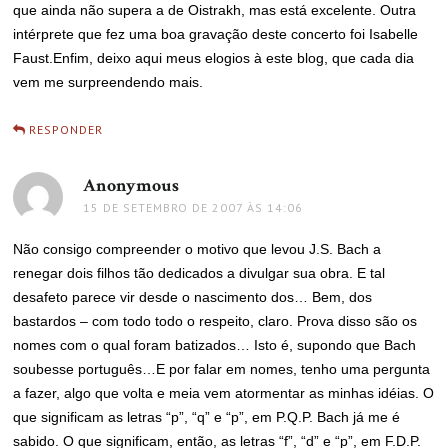
que ainda não supera a de Oistrakh, mas está excelente. Outra
intérprete que fez uma boa gravação deste concerto foi Isabelle
Faust.Enfim, deixo aqui meus elogios à este blog, que cada dia
vem me surpreendendo mais.
RESPONDER
Anonymous
disse:
15 DE SETEMBRO DE 2007 ÀS 14:06
Não consigo compreender o motivo que levou J.S. Bach a
renegar dois filhos tão dedicados a divulgar sua obra. E tal
desafeto parece vir desde o nascimento dos… Bem, dos
bastardos – com todo todo o respeito, claro. Prova disso são os
nomes com o qual foram batizados… Isto é, supondo que Bach
soubesse português…E por falar em nomes, tenho uma pergunta
a fazer, algo que volta e meia vem atormentar as minhas idéias. O
que significam as letras “p”, “q” e “p”, em P.Q.P. Bach já me é
sabido. O que significam, então, as letras “f”, “d” e “p”, em F.D.P.