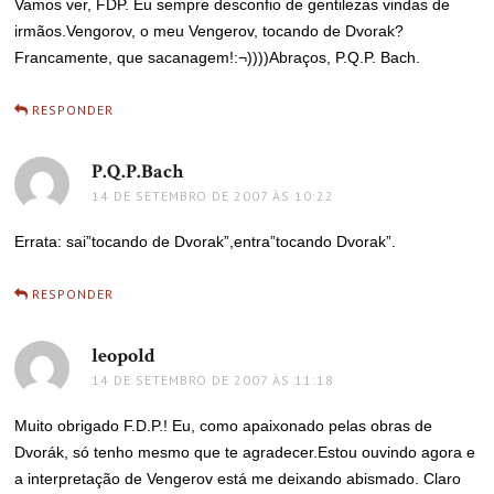
Vamos ver, FDP. Eu sempre desconfio de gentilezas vindas de
irmãos.Vengorov, o meu Vengerov, tocando de Dvorak?
Francamente, que sacanagem!:¬))))Abraços, P.Q.P. Bach.
RESPONDER
P.Q.P.Bach
disse:
14 DE SETEMBRO DE 2007 ÀS 10:22
Errata: sai”tocando de Dvorak”,entra”tocando Dvorak”.
RESPONDER
leopold
disse:
14 DE SETEMBRO DE 2007 ÀS 11:18
Muito obrigado F.D.P.! Eu, como apaixonado pelas obras de
Dvorák, só tenho mesmo que te agradecer.Estou ouvindo agora e
a interpretação de Vengerov está me deixando abismado. Claro