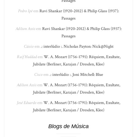
Passages
Pedro Ipê
em
Ravi Shankar (1920-2012) & Philip Glass (1937):
Passages
Adilson Assis
em
Ravi Shankar (1920-2012) & Philip Glass (1937):
Passages
Cássio
em
.: interlúdio :. Nicholas Payton: Nick@Night
Raif Haddad
em
W. A. Mozart (1756-1791): Réquiem, Exultate,
Jubilate (Berliner, Karajan / Dresden, Klee)
Cisco
em
.: interlúdio :. Joni Mitchell: Blue
Adilson Assis
em
W. A. Mozart (1756-1791): Réquiem, Exultate,
Jubilate (Berliner, Karajan / Dresden, Klee)
José Eduardo
em
W. A. Mozart (1756-1791): Réquiem, Exultate,
Jubilate (Berliner, Karajan / Dresden, Klee)
Blogs de Música