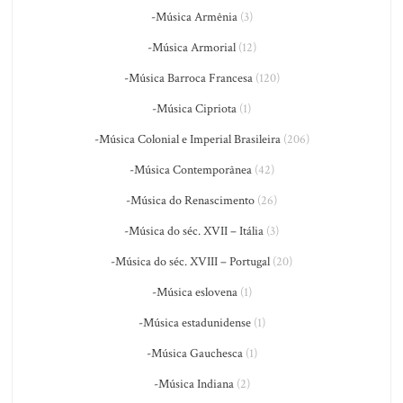
-Música Armênia
(3)
-Música Armorial
(12)
-Música Barroca Francesa
(120)
-Música Cipriota
(1)
-Música Colonial e Imperial Brasileira
(206)
-Música Contemporânea
(42)
-Música do Renascimento
(26)
-Música do séc. XVII – Itália
(3)
-Música do séc. XVIII – Portugal
(20)
-Música eslovena
(1)
-Música estadunidense
(1)
-Música Gauchesca
(1)
-Música Indiana
(2)