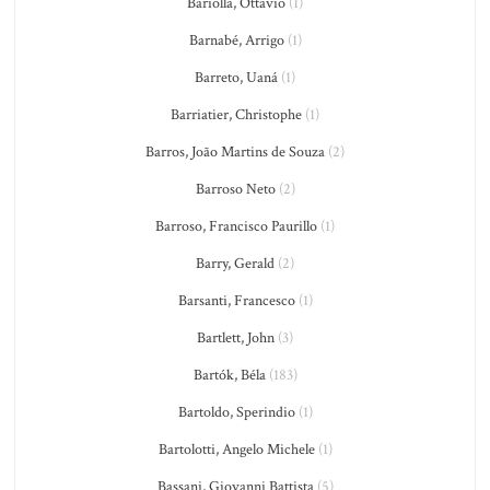
Bariolla, Ottavio
(1)
Barnabé, Arrigo
(1)
Barreto, Uaná
(1)
Barriatier, Christophe
(1)
Barros, João Martins de Souza
(2)
Barroso Neto
(2)
Barroso, Francisco Paurillo
(1)
Barry, Gerald
(2)
Barsanti, Francesco
(1)
Bartlett, John
(3)
Bartók, Béla
(183)
Bartoldo, Sperindio
(1)
Bartolotti, Angelo Michele
(1)
Bassani, Giovanni Battista
(5)