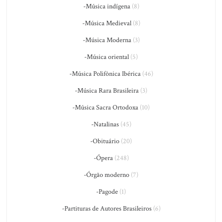
-Música indígena
(8)
-Música Medieval
(8)
-Música Moderna
(3)
-Música oriental
(5)
-Música Polifônica Ibérica
(46)
-Música Rara Brasileira
(3)
-Música Sacra Ortodoxa
(10)
-Natalinas
(45)
-Obituário
(20)
-Ópera
(248)
-Órgão moderno
(7)
-Pagode
(1)
-Partituras de Autores Brasileiros
(6)