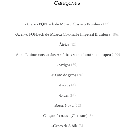
Categorias
-Acervo PQPBach de Música Clássica Brasileira
(37)
-Acervo PQPBach de Música Colonial e Imperial Brasileira
(186)
-África
(12)
-Alma Latina: música das Américas sob o domínio europeu
(100)
-Artigos
(35)
-Balaio de gatos
(36)
-Bálcãs
(4)
-Blues
(14)
-Bossa Nova
(22)
-Canção francesa (Chanson)
(5)
-Canto da Sibila
(3)