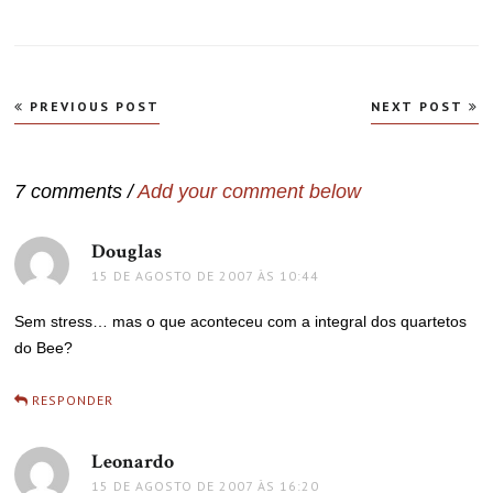
Navegação
PREVIOUS POST
NEXT POST
de
Post
7 comments /
Add your comment below
Douglas
disse:
15 DE AGOSTO DE 2007 ÀS 10:44
Sem stress… mas o que aconteceu com a integral dos quartetos
do Bee?
RESPONDER
Leonardo
disse:
15 DE AGOSTO DE 2007 ÀS 16:20