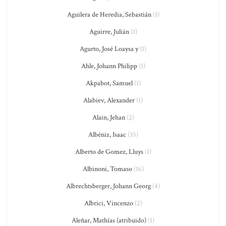
Aguilera de Heredia, Sebastián
(1)
Aguirre, Julián
(1)
Agurto, José Loaysa y
(1)
Ahle, Johann Philipp
(1)
Akpabot, Samuel
(1)
Alabiev, Alexander
(1)
Alain, Jehan
(2)
Albéniz, Isaac
(35)
Alberto de Gomez, Lluys
(1)
Albinoni, Tomaso
(16)
Albrechtsberger, Johann Georg
(4)
Albrici, Vincenzo
(2)
Aleñar, Mathías (atribuido)
(1)