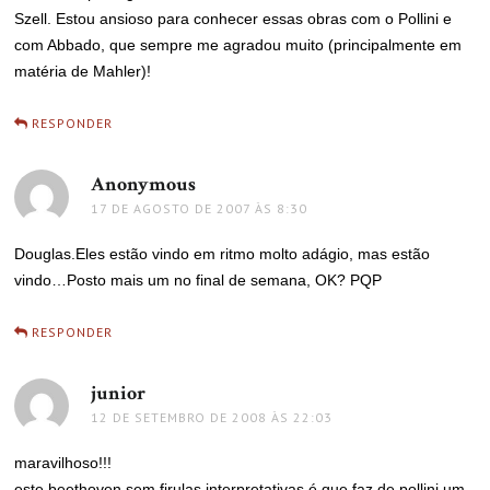
Szell. Estou ansioso para conhecer essas obras com o Pollini e
com Abbado, que sempre me agradou muito (principalmente em
matéria de Mahler)!
RESPONDER
Anonymous
disse:
17 DE AGOSTO DE 2007 ÀS 8:30
Douglas.Eles estão vindo em ritmo molto adágio, mas estão
vindo…Posto mais um no final de semana, OK? PQP
RESPONDER
junior
disse:
12 DE SETEMBRO DE 2008 ÀS 22:03
maravilhoso!!!
este beethoven sem firulas interpretativas é que faz de pollini um