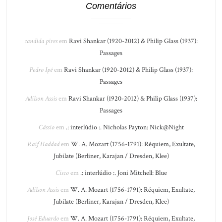
Comentários
candida pires
em
Ravi Shankar (1920-2012) & Philip Glass (1937):
Passages
Pedro Ipê
em
Ravi Shankar (1920-2012) & Philip Glass (1937):
Passages
Adilson Assis
em
Ravi Shankar (1920-2012) & Philip Glass (1937):
Passages
Cássio
em
.: interlúdio :. Nicholas Payton: Nick@Night
Raif Haddad
em
W. A. Mozart (1756-1791): Réquiem, Exultate,
Jubilate (Berliner, Karajan / Dresden, Klee)
Cisco
em
.: interlúdio :. Joni Mitchell: Blue
Adilson Assis
em
W. A. Mozart (1756-1791): Réquiem, Exultate,
Jubilate (Berliner, Karajan / Dresden, Klee)
José Eduardo
em
W. A. Mozart (1756-1791): Réquiem, Exultate,