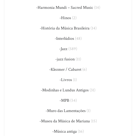
-Harmonia Mundi – Sacred Music
(14)
-Hinos
(2)
-História da Música Brasileira
(14)
-Interlúdios
(48)
-Jazz
(589)
-jazz fusion
(11)
-Klezmer / Cabaret
(6)
-Livros
(1)
-Modinhas e Lundus Antigos
(31)
-MPB
(54)
-Muro das Lamentações
(1)
-Museu da Música de Mariana
(15)
-Música antiga
(16)