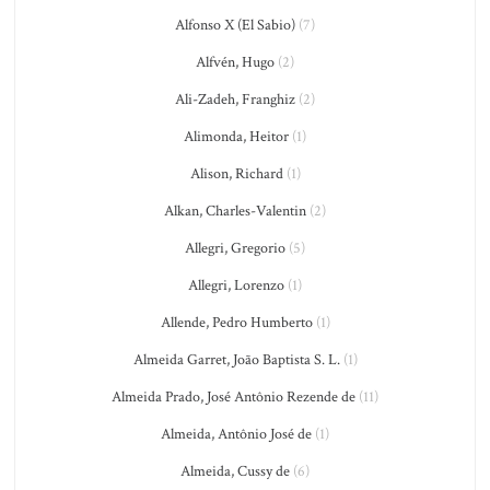
Alfonso X (El Sabio)
(7)
Alfvén, Hugo
(2)
Ali-Zadeh, Franghiz
(2)
Alimonda, Heitor
(1)
Alison, Richard
(1)
Alkan, Charles-Valentin
(2)
Allegri, Gregorio
(5)
Allegri, Lorenzo
(1)
Allende, Pedro Humberto
(1)
Almeida Garret, João Baptista S. L.
(1)
Almeida Prado, José Antônio Rezende de
(11)
Almeida, Antônio José de
(1)
Almeida, Cussy de
(6)