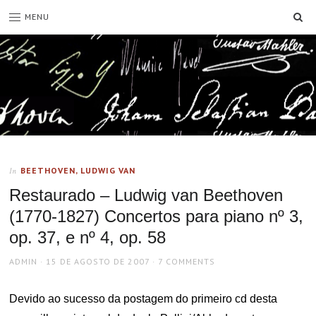
SE
MENU
BEETHOVEN, LUDWIG VAN
In
Restaurado – Ludwig van Beethoven
(1770-1827) Concertos para piano nº 3,
op. 37, e nº 4, op. 58
AUTHOR
POSTED
ADMIN
15 DE AGOSTO DE 2007
7 COMMENTS
ON
Devido ao sucesso da postagem do primeiro cd desta