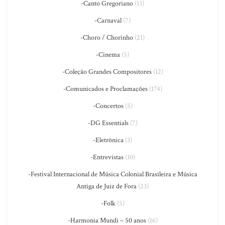
-Canto Gregoriano
(13)
-Carnaval
(7)
-Choro / Chorinho
(21)
-Cinema
(5)
-Coleção Grandes Compositores
(12)
-Comunicados e Proclamações
(174)
-Concertos
(5)
-DG Essentials
(7)
-Eletrônica
(3)
-Entrevistas
(10)
-Festival Internacional de Música Colonial Brasileira e Música
Antiga de Juiz de Fora
(23)
-Folk
(5)
-Harmonia Mundi – 50 anos
(16)