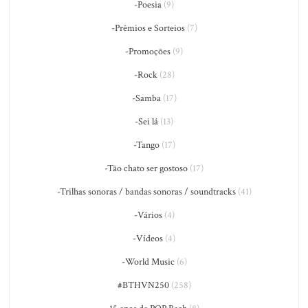
-Poesia
(9)
-Prêmios e Sorteios
(7)
-Promoções
(9)
-Rock
(28)
-Samba
(17)
-Sei lá
(13)
-Tango
(17)
-Tão chato ser gostoso
(17)
-Trilhas sonoras / bandas sonoras / soundtracks
(41)
-Vários
(4)
-Vídeos
(4)
-World Music
(6)
#BTHVN250
(258)