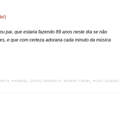
el)
 pai, que estaria fazendo 89 anos neste dia se não
s, e que com certeza adoraria cada minuto da música
DRICH
,
HÄNDEL, GEORG FRIEDRICH
,
HARRY CROWL
,
LUIS ÁLVARES
,