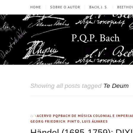
HOME
SOBRE O AUTOR
BACH, J. S.
BEETHOV
P.Q.P. Bach
Showing all posts tagged
Te Deum
-ACERVO PQPBACH DE MÚSICA COLONIAL E IMPERIA
In
GEORG FRIEDRICH
,
PINTO, LUIS ÁLVARES
Händel (1685-1759): DIX