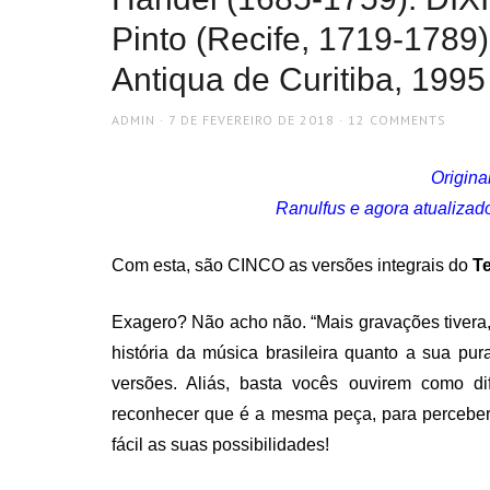
Pinto (Recife, 1719-178
Antiqua de Curitiba, 199
AUTHOR
POSTED
ADMIN
7 DE FEVEREIRO DE 2018
12 COMMENTS
ON
Origin
Ranulfus e agora atualizado
Com esta, são CINCO as versões integrais do
T
Exagero? Não acho não. “Mais gravações tivera,
história da música brasileira quanto a sua pur
versões. Aliás, basta vocês ouvirem como d
reconhecer que é a mesma peça, para perceber
fácil as suas possibilidades!