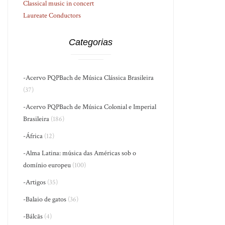
Classical music in concert
Laureate Conductors
Categorias
-Acervo PQPBach de Música Clássica Brasileira
(37)
-Acervo PQPBach de Música Colonial e Imperial
Brasileira
(186)
-África
(12)
-Alma Latina: música das Américas sob o
domínio europeu
(100)
-Artigos
(35)
-Balaio de gatos
(36)
-Bálcãs
(4)