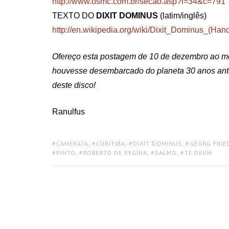
http://www.osmc.com.br/secao.asp?i=34&c=791
TEXTO DO
DIXIT DOMINUS
(latim/inglês)
http://en.wikipedia.org/wiki/Dixit_Dominus_(Hand
Ofereço esta postagem de 10 de dezembro ao meu
houvesse desembarcado do planeta 30 anos ante
deste disco!
Ranulfus
TAGS:
CAMERATA
,
CURITIBA
,
DIXIT DOMINUS
,
GEORG FRIE
PINTO
,
ROBERTO DE REGINA
,
SALMO
,
TE DEUM