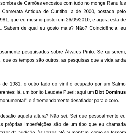
 a sombra de Camões encostou com tudo no monge Ranulfus
da Camerata Antiqua de Curitiba: a de 2000, postada pelo
1981, que eu mesmo postei em 26/05/2010; e agora esta de
. Sabem de qual eu gosto mais? Não? Coincidência, eu
osamente pesquisados sobre Álvares Pinto. Se quiserem,
, que os tempos são outros, as pesquisas que a vida anda
 de 1981, o outro lado do vinil é ocupado por um Salmo
erentes: lá, um bonito Laudate Pueri; aqui um
Dixt Dominus
“monumental”, e é tremendamente desafiador para o coro.
 desafio àquela altura? Não sei. Sei que pessoalmente eu
 as próprias imperfeições são de um tipo que eu chamaria
 prazer da audição, às vezes até aumentam, como se fossem