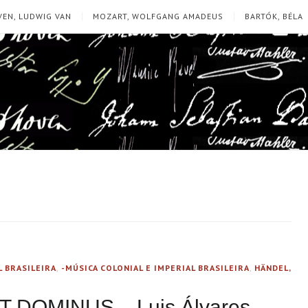
EN, LUDWIG VAN
MOZART, WOLFGANG AMADEUS
BARTÓK, BÉLA
L BRASILEIRA
,
-MÚSICA COLONIAL E IMPERIAL BRASILEIRA
,
HÄNDEL,
IT DOMINUS – Luis Álvares