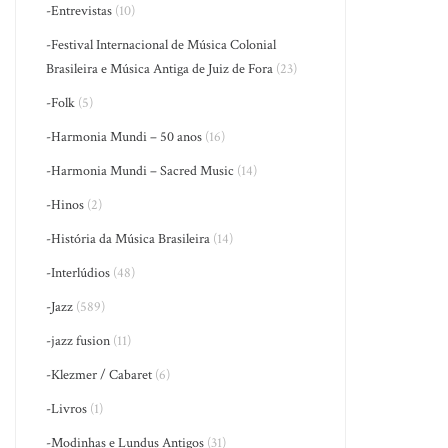
-Entrevistas
(10)
-Festival Internacional de Música Colonial
Brasileira e Música Antiga de Juiz de Fora
(23)
-Folk
(5)
-Harmonia Mundi – 50 anos
(16)
-Harmonia Mundi – Sacred Music
(14)
-Hinos
(2)
-História da Música Brasileira
(14)
-Interlúdios
(48)
-Jazz
(589)
-jazz fusion
(11)
-Klezmer / Cabaret
(6)
-Livros
(1)
-Modinhas e Lundus Antigos
(31)