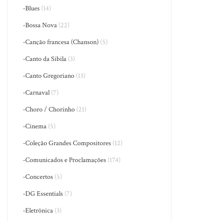
-Blues
(14)
-Bossa Nova
(22)
-Canção francesa (Chanson)
(5)
-Canto da Sibila
(3)
-Canto Gregoriano
(13)
-Carnaval
(7)
-Choro / Chorinho
(21)
-Cinema
(5)
-Coleção Grandes Compositores
(12)
-Comunicados e Proclamações
(174)
-Concertos
(5)
-DG Essentials
(7)
-Eletrônica
(3)