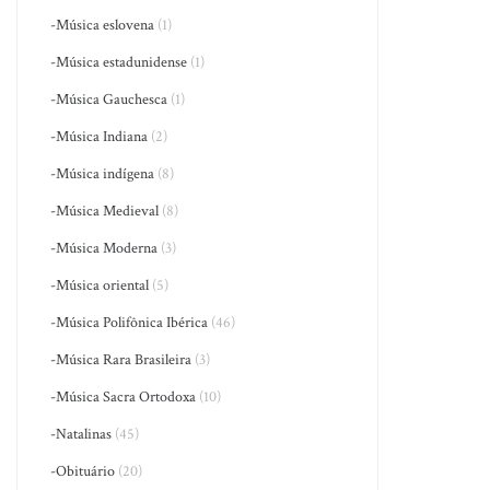
-Música eslovena
(1)
-Música estadunidense
(1)
-Música Gauchesca
(1)
-Música Indiana
(2)
-Música indígena
(8)
-Música Medieval
(8)
-Música Moderna
(3)
-Música oriental
(5)
-Música Polifônica Ibérica
(46)
-Música Rara Brasileira
(3)
-Música Sacra Ortodoxa
(10)
-Natalinas
(45)
-Obituário
(20)