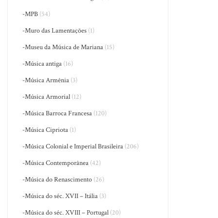
-MPB
(54)
-Muro das Lamentações
(1)
-Museu da Música de Mariana
(15)
-Música antiga
(16)
-Música Armênia
(3)
-Música Armorial
(12)
-Música Barroca Francesa
(120)
-Música Cipriota
(1)
-Música Colonial e Imperial Brasileira
(206)
-Música Contemporânea
(42)
-Música do Renascimento
(26)
-Música do séc. XVII – Itália
(3)
-Música do séc. XVIII – Portugal
(20)