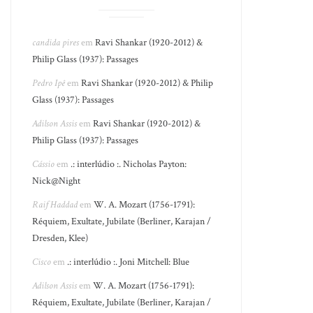
candida pires
em
Ravi Shankar (1920-2012) &
Philip Glass (1937): Passages
Pedro Ipê
em
Ravi Shankar (1920-2012) & Philip
Glass (1937): Passages
Adilson Assis
em
Ravi Shankar (1920-2012) &
Philip Glass (1937): Passages
Cássio
em
.: interlúdio :. Nicholas Payton:
Nick@Night
Raif Haddad
em
W. A. Mozart (1756-1791):
Réquiem, Exultate, Jubilate (Berliner, Karajan /
Dresden, Klee)
Cisco
em
.: interlúdio :. Joni Mitchell: Blue
Adilson Assis
em
W. A. Mozart (1756-1791):
Réquiem, Exultate, Jubilate (Berliner, Karajan /