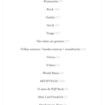
-Promoções
(9)
-Rock
(28)
-Samba
(17)
-Sei lá
(13)
-Tango
(17)
-Tão chato ser gostoso
(17)
-Trilhas sonoras / bandas sonoras / soundtracks
(41)
-Vários
(4)
-Vídeos
(4)
-World Music
(6)
#BTHVN250
(258)
15 anos de PQP Bach
(8)
Abel, Carl Friedrich
(5)