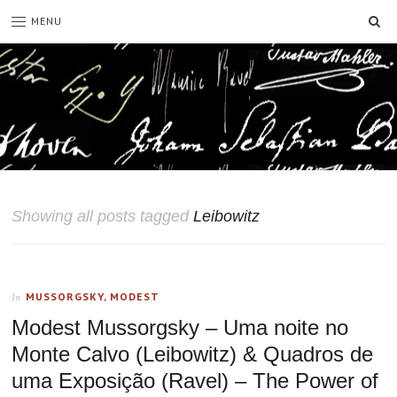
SE
MENU
Showing all posts tagged
Leibowitz
MUSSORGSKY, MODEST
In
Modest Mussorgsky – Uma noite no
Monte Calvo (Leibowitz) & Quadros de
uma Exposição (Ravel) – The Power of