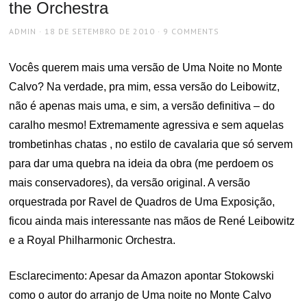
the Orchestra
AUTHOR
POSTED
ADMIN
18 DE SETEMBRO DE 2010
9 COMMENTS
ON
Vocês querem mais uma versão de Uma Noite no Monte
Calvo? Na verdade, pra mim, essa versão do Leibowitz,
não é apenas mais uma, e sim, a versão definitiva – do
caralho mesmo! Extremamente agressiva e sem aquelas
trombetinhas chatas , no estilo de cavalaria que só servem
para dar uma quebra na ideia da obra (me perdoem os
mais conservadores), da versão original. A versão
orquestrada por Ravel de Quadros de Uma Exposição,
ficou ainda mais interessante nas mãos de René Leibowitz
e a Royal Philharmonic Orchestra.
Esclarecimento: Apesar da Amazon apontar Stokowski
como o autor do arranjo de Uma noite no Monte Calvo