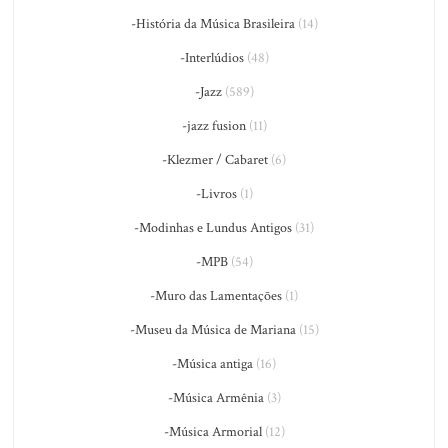
-História da Música Brasileira
(14)
-Interlúdios
(48)
-Jazz
(589)
-jazz fusion
(11)
-Klezmer / Cabaret
(6)
-Livros
(1)
-Modinhas e Lundus Antigos
(31)
-MPB
(54)
-Muro das Lamentações
(1)
-Museu da Música de Mariana
(15)
-Música antiga
(16)
-Música Armênia
(3)
-Música Armorial
(12)