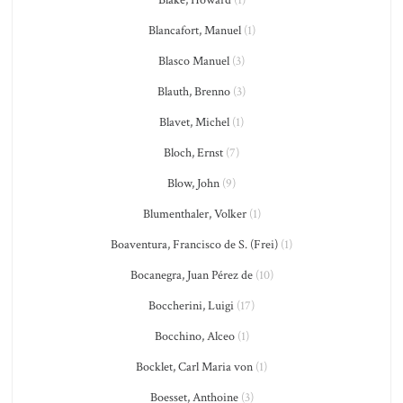
Blake, Howard
(1)
Blancafort, Manuel
(1)
Blasco Manuel
(3)
Blauth, Brenno
(3)
Blavet, Michel
(1)
Bloch, Ernst
(7)
Blow, John
(9)
Blumenthaler, Volker
(1)
Boaventura, Francisco de S. (Frei)
(1)
Bocanegra, Juan Pérez de
(10)
Boccherini, Luigi
(17)
Bocchino, Alceo
(1)
Bocklet, Carl Maria von
(1)
Boesset, Anthoine
(3)