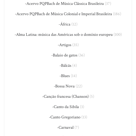
-Acervo PQPBach de Música Clássica Brasileira
(37)
-Acervo PQPBach de Música Colonial e Imperial Brasileira
(186)
-África
(12)
-Alma Latina: música das Américas sob o domínio europeu
(100)
-Artigos
(35)
-Balaio de gatos
(36)
-Bálcãs
(4)
-Blues
(14)
-Bossa Nova
(22)
-Canção francesa (Chanson)
(5)
-Canto da Sibila
(3)
-Canto Gregoriano
(13)
-Carnaval
(7)