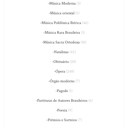
-Música Moderna
(3)
-Música oriental
(5)
-Música Polifônica Ibérica
(46)
-Música Rara Brasileira
(3)
-Música Sacra Ortodoxa
(10)
-Natalinas
(45)
-Obituário
(20)
-Ópera
(248)
-Órgão moderno
(7)
-Pagode
(1)
-Partituras de Autores Brasileiros
(6)
-Poesia
(9)
-Prêmios e Sorteios
(7)