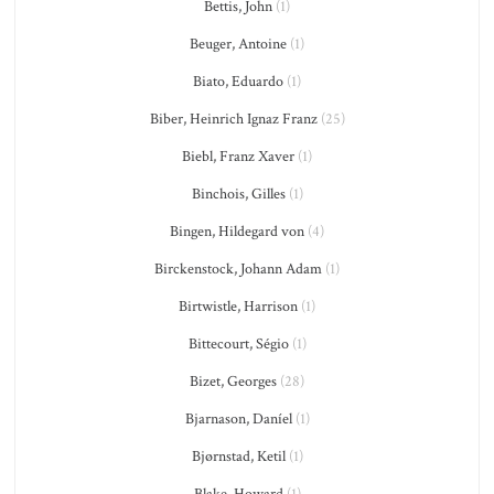
Bettis, John
(1)
Beuger, Antoine
(1)
Biato, Eduardo
(1)
Biber, Heinrich Ignaz Franz
(25)
Biebl, Franz Xaver
(1)
Binchois, Gilles
(1)
Bingen, Hildegard von
(4)
Birckenstock, Johann Adam
(1)
Birtwistle, Harrison
(1)
Bittecourt, Ségio
(1)
Bizet, Georges
(28)
Bjarnason, Daníel
(1)
Bjørnstad, Ketil
(1)