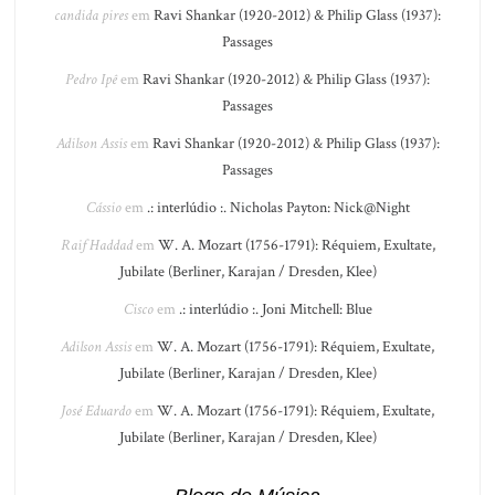
candida pires
em
Ravi Shankar (1920-2012) & Philip Glass (1937):
Passages
Pedro Ipê
em
Ravi Shankar (1920-2012) & Philip Glass (1937):
Passages
Adilson Assis
em
Ravi Shankar (1920-2012) & Philip Glass (1937):
Passages
Cássio
em
.: interlúdio :. Nicholas Payton: Nick@Night
Raif Haddad
em
W. A. Mozart (1756-1791): Réquiem, Exultate,
Jubilate (Berliner, Karajan / Dresden, Klee)
Cisco
em
.: interlúdio :. Joni Mitchell: Blue
Adilson Assis
em
W. A. Mozart (1756-1791): Réquiem, Exultate,
Jubilate (Berliner, Karajan / Dresden, Klee)
José Eduardo
em
W. A. Mozart (1756-1791): Réquiem, Exultate,
Jubilate (Berliner, Karajan / Dresden, Klee)