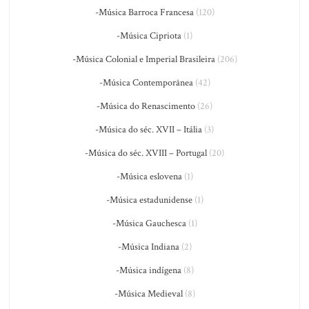
-Música Barroca Francesa
(120)
-Música Cipriota
(1)
-Música Colonial e Imperial Brasileira
(206)
-Música Contemporânea
(42)
-Música do Renascimento
(26)
-Música do séc. XVII – Itália
(3)
-Música do séc. XVIII – Portugal
(20)
-Música eslovena
(1)
-Música estadunidense
(1)
-Música Gauchesca
(1)
-Música Indiana
(2)
-Música indígena
(8)
-Música Medieval
(8)