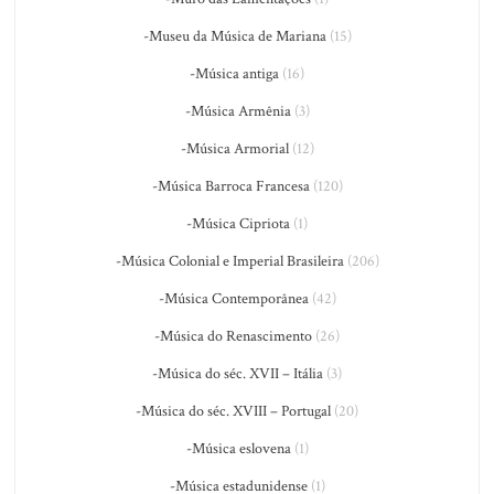
-Museu da Música de Mariana
(15)
-Música antiga
(16)
-Música Armênia
(3)
-Música Armorial
(12)
-Música Barroca Francesa
(120)
-Música Cipriota
(1)
-Música Colonial e Imperial Brasileira
(206)
-Música Contemporânea
(42)
-Música do Renascimento
(26)
-Música do séc. XVII – Itália
(3)
-Música do séc. XVIII – Portugal
(20)
-Música eslovena
(1)
-Música estadunidense
(1)