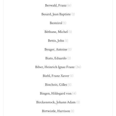
Berwald, Franz
(6)
Besard, Jean Baptiste
(1)
Besteirol
(1)
Béthune, Michel
(1)
Bettis, John
(1)
Beuger, Antoine
(1)
Biato, Eduardo
(1)
Biber, Heinrich Ignaz Franz
(26)
Biebl, Franz Xaver
(1)
Binchois, Gilles
(1)
Bingen, Hildegard von
(4)
Birckenstock, Johann Adam
(1)
Birtwistle, Harrison
(1)