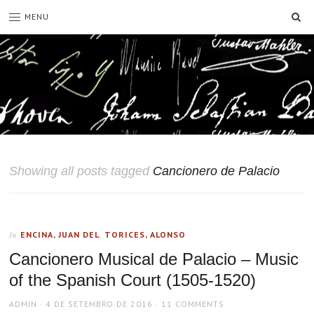
SE
MENU
Showing all posts tagged
Cancionero de Palacio
ENCINA, JUAN DEL
,
TORICES, ALONSO
In
Cancionero Musical de Palacio – Music
of the Spanish Court (1505-1520)
AUTHOR
POSTED
ADMIN
4 DE SETEMBRO DE 2016
11 COMMENTS