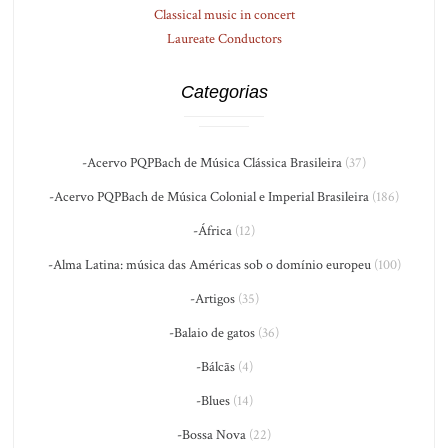
Classical music in concert
Laureate Conductors
Categorias
-Acervo PQPBach de Música Clássica Brasileira
(37)
-Acervo PQPBach de Música Colonial e Imperial Brasileira
(186)
-África
(12)
-Alma Latina: música das Américas sob o domínio europeu
(100)
-Artigos
(35)
-Balaio de gatos
(36)
-Bálcãs
(4)
-Blues
(14)
-Bossa Nova
(22)