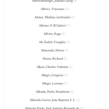
Albrechtsberger, Johann Georg
(4)
Albrici, Vincenzo
(2)
Aleñar, Mathías (atribuido)
(1)
Alfonso X (El Sabio)
(7)
Alfvén, Hugo
(2)
Ali-Zadeh, Franghiz
(2)
Alimonda, Heitor
(1)
Alison, Richard
(1)
Alkan, Charles-Valentin
(2)
Allegri, Gregorio
(5)
Allegri, Lorenzo
(1)
Allende, Pedro Humberto
(1)
Almeida Garret, João Baptista S. L.
(1)
Almeida Prado, José Antônio Rezende de
(11)