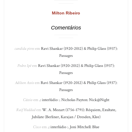
Milton Ribeiro
Comentários
candida pires
em
Ravi Shankar (1920-2012) & Philip Glass (1937):
Passages
Pedro Ipê
em
Ravi Shankar (1920-2012) & Philip Glass (1937):
Passages
Adilson Assis
em
Ravi Shankar (1920-2012) & Philip Glass (1937):
Passages
Cássio
em
.: interlúdio :. Nicholas Payton: Nick@Night
Raif Haddad
em
W. A. Mozart (1756-1791): Réquiem, Exultate,
Jubilate (Berliner, Karajan / Dresden, Klee)
Cisco
em
.: interlúdio :. Joni Mitchell: Blue