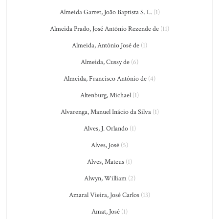
Almeida Garret, João Baptista S. L.
(1)
Almeida Prado, José Antônio Rezende de
(11)
Almeida, Antônio José de
(1)
Almeida, Cussy de
(6)
Almeida, Francisco António de
(4)
Altenburg, Michael
(1)
Alvarenga, Manuel Inácio da Silva
(1)
Alves, J. Orlando
(1)
Alves, José
(5)
Alves, Mateus
(1)
Alwyn, William
(2)
Amaral Vieira, José Carlos
(13)
Amat, José
(1)