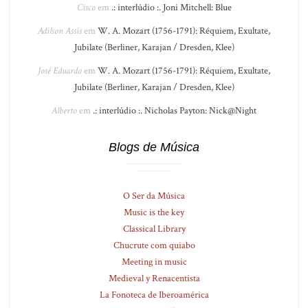
Cisco
em
.: interlúdio :. Joni Mitchell: Blue
Adilson Assis
em
W. A. Mozart (1756-1791): Réquiem, Exultate,
Jubilate (Berliner, Karajan / Dresden, Klee)
José Eduardo
em
W. A. Mozart (1756-1791): Réquiem, Exultate,
Jubilate (Berliner, Karajan / Dresden, Klee)
Alberto
em
.: interlúdio :. Nicholas Payton: Nick@Night
Blogs de Música
O Ser da Música
Music is the key
Classical Library
Chucrute com quiabo
Meeting in music
Medieval y Renacentista
La Fonoteca de Iberoamérica