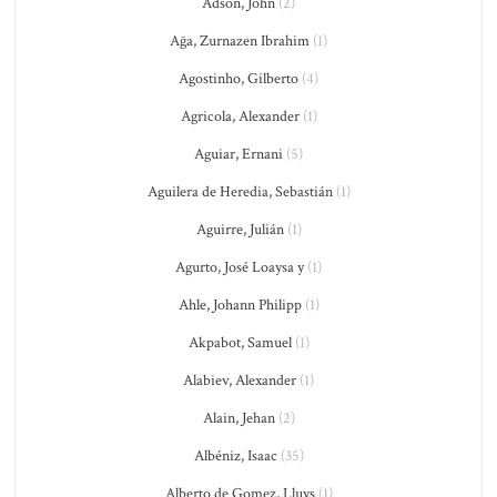
Adson, John
(2)
Ağa, Zurnazen Ibrahim
(1)
Agostinho, Gilberto
(4)
Agricola, Alexander
(1)
Aguiar, Ernani
(5)
Aguilera de Heredia, Sebastián
(1)
Aguirre, Julián
(1)
Agurto, José Loaysa y
(1)
Ahle, Johann Philipp
(1)
Akpabot, Samuel
(1)
Alabiev, Alexander
(1)
Alain, Jehan
(2)
Albéniz, Isaac
(35)
Alberto de Gomez, Lluys
(1)