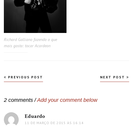
Richard Galliano fazendo o que
mais gosta: tocar Acordeon
Navegação
PREVIOUS POST
NEXT POST
de
Post
2 comments /
Add your comment below
Eduardo
disse:
11 DE MARÇO DE 2015 ÀS 16:14