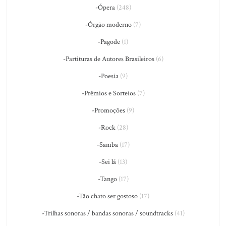
-Ópera
(248)
-Órgão moderno
(7)
-Pagode
(1)
-Partituras de Autores Brasileiros
(6)
-Poesia
(9)
-Prêmios e Sorteios
(7)
-Promoções
(9)
-Rock
(28)
-Samba
(17)
-Sei lá
(13)
-Tango
(17)
-Tão chato ser gostoso
(17)
-Trilhas sonoras / bandas sonoras / soundtracks
(41)