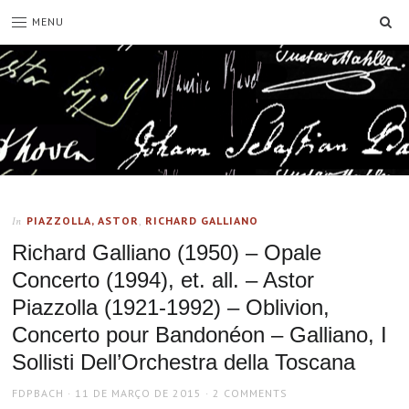
SE
MENU
PIAZZOLLA, ASTOR
,
RICHARD GALLIANO
In
Richard Galliano (1950) – Opale
Concerto (1994), et. all. – Astor
Piazzolla (1921-1992) – Oblivion,
Concerto pour Bandonéon – Galliano, I
Sollisti Dell’Orchestra della Toscana
AUTHOR
POSTED
FDPBACH
11 DE MARÇO DE 2015
2 COMMENTS
ON