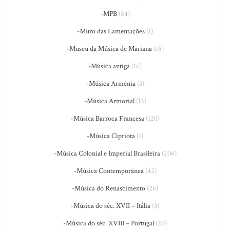
-MPB
(54)
-Muro das Lamentações
(1)
-Museu da Música de Mariana
(15)
-Música antiga
(16)
-Música Armênia
(3)
-Música Armorial
(12)
-Música Barroca Francesa
(120)
-Música Cipriota
(1)
-Música Colonial e Imperial Brasileira
(206)
-Música Contemporânea
(42)
-Música do Renascimento
(26)
-Música do séc. XVII – Itália
(3)
-Música do séc. XVIII – Portugal
(20)