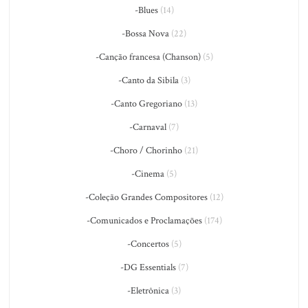
-Blues
(14)
-Bossa Nova
(22)
-Canção francesa (Chanson)
(5)
-Canto da Sibila
(3)
-Canto Gregoriano
(13)
-Carnaval
(7)
-Choro / Chorinho
(21)
-Cinema
(5)
-Coleção Grandes Compositores
(12)
-Comunicados e Proclamações
(174)
-Concertos
(5)
-DG Essentials
(7)
-Eletrônica
(3)