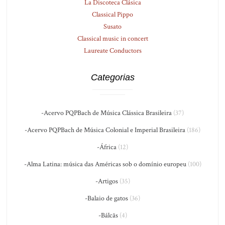
La Discoteca Clásica
Classical Pippo
Susato
Classical music in concert
Laureate Conductors
Categorias
-Acervo PQPBach de Música Clássica Brasileira
(37)
-Acervo PQPBach de Música Colonial e Imperial Brasileira
(186)
-África
(12)
-Alma Latina: música das Américas sob o domínio europeu
(100)
-Artigos
(35)
-Balaio de gatos
(36)
-Bálcãs
(4)