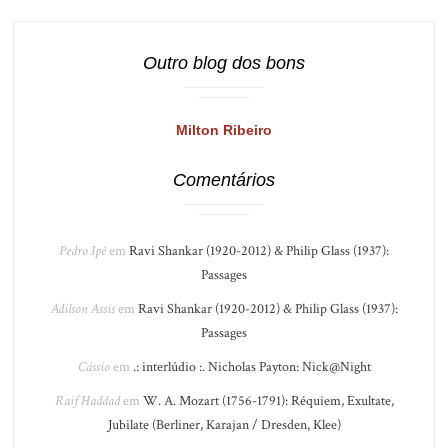
Outro blog dos bons
Milton Ribeiro
Comentários
Pedro Ipê
em
Ravi Shankar (1920-2012) & Philip Glass (1937):
Passages
Adilson Assis
em
Ravi Shankar (1920-2012) & Philip Glass (1937):
Passages
Cássio
em
.: interlúdio :. Nicholas Payton: Nick@Night
Raif Haddad
em
W. A. Mozart (1756-1791): Réquiem, Exultate,
Jubilate (Berliner, Karajan / Dresden, Klee)