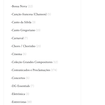
-Bossa Nova
(22)
-Canção francesa (Chanson)
(5)
-Canto da Sibila
(3)
-Canto Gregoriano
(13)
-Carnaval
(7)
-Choro / Chorinho
(21)
-Cinema
(5)
-Coleção Grandes Compositores
(12)
-Comunicados e Proclamações
(174)
-Concertos
(5)
-DG Essentials
(7)
-Eletrônica
(3)
-Entrevistas
(10)