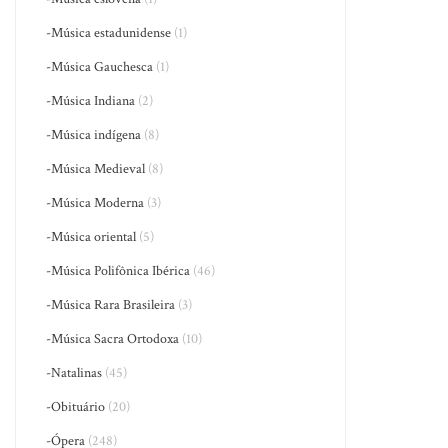
-Música estadunidense
(1)
-Música Gauchesca
(1)
-Música Indiana
(2)
-Música indígena
(8)
-Música Medieval
(8)
-Música Moderna
(3)
-Música oriental
(5)
-Música Polifônica Ibérica
(46)
-Música Rara Brasileira
(3)
-Música Sacra Ortodoxa
(10)
-Natalinas
(45)
-Obituário
(20)
-Ópera
(248)