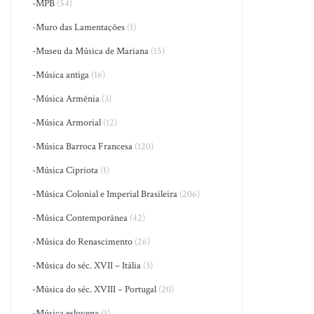
-MPB
(54)
-Muro das Lamentações
(1)
-Museu da Música de Mariana
(15)
-Música antiga
(16)
-Música Armênia
(3)
-Música Armorial
(12)
-Música Barroca Francesa
(120)
-Música Cipriota
(1)
-Música Colonial e Imperial Brasileira
(206)
-Música Contemporânea
(42)
-Música do Renascimento
(26)
-Música do séc. XVII – Itália
(3)
-Música do séc. XVIII – Portugal
(20)
-Música eslovena
(1)