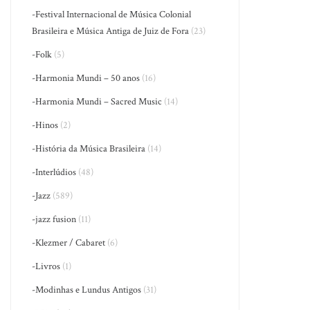
-Festival Internacional de Música Colonial
Brasileira e Música Antiga de Juiz de Fora
(23)
-Folk
(5)
-Harmonia Mundi – 50 anos
(16)
-Harmonia Mundi – Sacred Music
(14)
-Hinos
(2)
-História da Música Brasileira
(14)
-Interlúdios
(48)
-Jazz
(589)
-jazz fusion
(11)
-Klezmer / Cabaret
(6)
-Livros
(1)
-Modinhas e Lundus Antigos
(31)