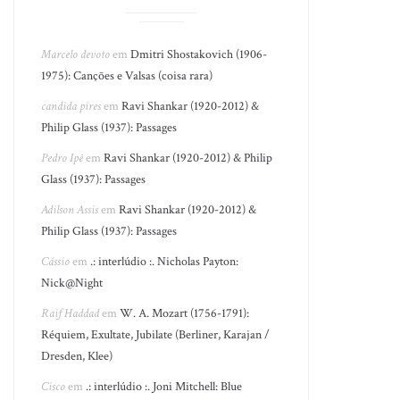
Marcelo devoto
em
Dmitri Shostakovich (1906-
1975): Canções e Valsas (coisa rara)
candida pires
em
Ravi Shankar (1920-2012) &
Philip Glass (1937): Passages
Pedro Ipê
em
Ravi Shankar (1920-2012) & Philip
Glass (1937): Passages
Adilson Assis
em
Ravi Shankar (1920-2012) &
Philip Glass (1937): Passages
Cássio
em
.: interlúdio :. Nicholas Payton:
Nick@Night
Raif Haddad
em
W. A. Mozart (1756-1791):
Réquiem, Exultate, Jubilate (Berliner, Karajan /
Dresden, Klee)
Cisco
em
.: interlúdio :. Joni Mitchell: Blue