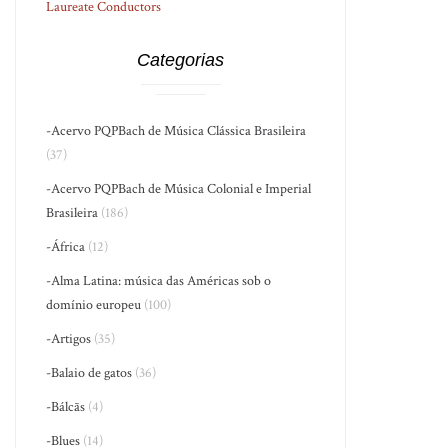
Laureate Conductors
Categorias
-Acervo PQPBach de Música Clássica Brasileira
(37)
-Acervo PQPBach de Música Colonial e Imperial
Brasileira
(186)
-África
(12)
-Alma Latina: música das Américas sob o
domínio europeu
(100)
-Artigos
(35)
-Balaio de gatos
(36)
-Bálcãs
(4)
-Blues
(14)