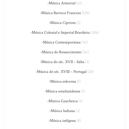
-Música Armorial
(12)
-Música Barroca Francesa
(120)
-Música Cipriota
(1)
-Música Colonial e Imperial Brasileira
(206)
-Música Contemporânea
(42)
-Música do Renascimento
(26)
-Música do séc. XVII – Itália
(3)
-Música do séc. XVIII – Portugal
(20)
-Música eslovena
(1)
-Música estadunidense
(1)
-Música Gauchesca
(1)
-Música Indiana
(2)
-Música indígena
(8)