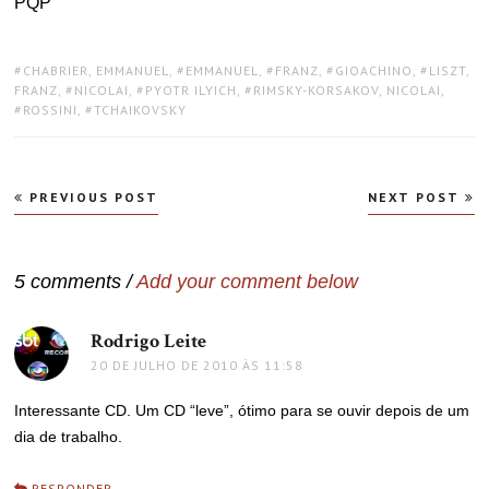
PQP
TAGS:
CHABRIER, EMMANUEL
,
EMMANUEL
,
FRANZ
,
GIOACHINO
,
LISZT,
FRANZ
,
NICOLAI
,
PYOTR ILYICH
,
RIMSKY-KORSAKOV, NICOLAI
,
ROSSINI
,
TCHAIKOVSKY
Navegação
PREVIOUS POST
NEXT POST
de
Post
5 comments /
Add your comment below
Rodrigo Leite
disse:
20 DE JULHO DE 2010 ÀS 11:58
Interessante CD. Um CD “leve”, ótimo para se ouvir depois de um
dia de trabalho.
RESPONDER