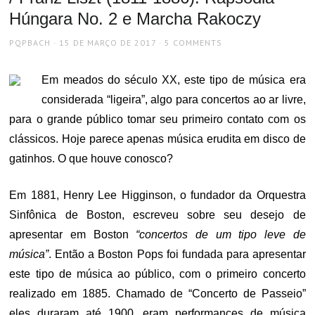
Húngara No. 2 e Marcha Rakoczy
AUTHOR
POSTED
PQPBACH
15 DE MARÇO DE 2017
5 COMMENTS
ON
Em meados do século XX, este tipo de música era
considerada “ligeira”, algo para concertos ao ar livre,
para o grande público tomar seu primeiro contato com os
clássicos. Hoje parece apenas música erudita em disco de
gatinhos. O que houve conosco?
Em 1881, Henry Lee Higginson, o fundador da Orquestra
Sinfônica de Boston, escreveu sobre seu desejo de
apresentar em Boston
“concertos de um tipo leve de
música”
. Então a Boston Pops foi fundada para apresentar
este tipo de música ao público, com o primeiro concerto
realizado em 1885. Chamado de “Concerto de Passeio”
eles duraram até 1900, eram performances de música