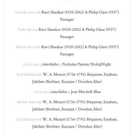
candida pires
em
Ravi Shankar (1920-2012) & Philip Glass (1937):
Passages
Pedro Ipê
em
Ravi Shankar (1920-2012) & Philip Glass (1937):
Passages
Adilson Assis
em
Ravi Shankar (1920-2012) & Philip Glass (1937):
Passages
Cássio
em
.: interlúdio :. Nicholas Payton: Nick@Night
Raif Haddad
em
W. A. Mozart (1756-1791): Réquiem, Exultate,
Jubilate (Berliner, Karajan / Dresden, Klee)
Cisco
em
.: interlúdio :. Joni Mitchell: Blue
Adilson Assis
em
W. A. Mozart (1756-1791): Réquiem, Exultate,
Jubilate (Berliner, Karajan / Dresden, Klee)
José Eduardo
em
W. A. Mozart (1756-1791): Réquiem, Exultate,
Jubilate (Berliner, Karajan / Dresden, Klee)