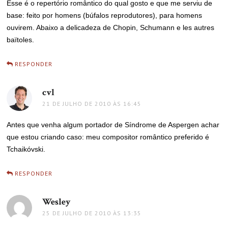
Esse é o repertório romântico do qual gosto e que me serviu de
base: feito por homens (búfalos reprodutores), para homens
ouvirem. Abaixo a delicadeza de Chopin, Schumann e les autres
baïtoles.
RESPONDER
cvl
disse:
21 DE JULHO DE 2010 ÀS 16:45
Antes que venha algum portador de Síndrome de Aspergen achar
que estou criando caso: meu compositor romântico preferido é
Tchaikóvski.
RESPONDER
Wesley
disse:
25 DE JULHO DE 2010 ÀS 13:35