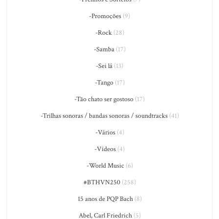
-Promoções
(9)
-Rock
(28)
-Samba
(17)
-Sei lá
(13)
-Tango
(17)
-Tão chato ser gostoso
(17)
-Trilhas sonoras / bandas sonoras / soundtracks
(41)
-Vários
(4)
-Vídeos
(4)
-World Music
(6)
#BTHVN250
(258)
15 anos de PQP Bach
(8)
Abel, Carl Friedrich
(5)