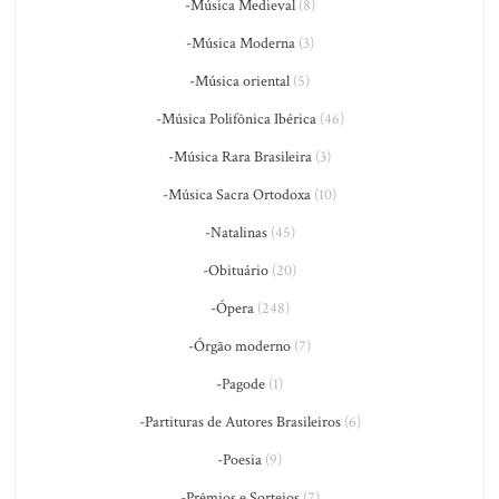
-Música Medieval
(8)
-Música Moderna
(3)
-Música oriental
(5)
-Música Polifônica Ibérica
(46)
-Música Rara Brasileira
(3)
-Música Sacra Ortodoxa
(10)
-Natalinas
(45)
-Obituário
(20)
-Ópera
(248)
-Órgão moderno
(7)
-Pagode
(1)
-Partituras de Autores Brasileiros
(6)
-Poesia
(9)
-Prêmios e Sorteios
(7)