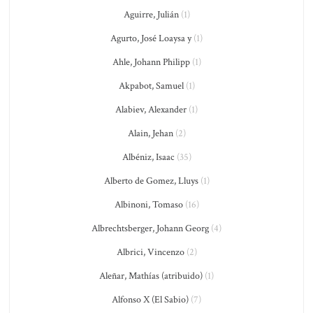
Aguirre, Julián
(1)
Agurto, José Loaysa y
(1)
Ahle, Johann Philipp
(1)
Akpabot, Samuel
(1)
Alabiev, Alexander
(1)
Alain, Jehan
(2)
Albéniz, Isaac
(35)
Alberto de Gomez, Lluys
(1)
Albinoni, Tomaso
(16)
Albrechtsberger, Johann Georg
(4)
Albrici, Vincenzo
(2)
Aleñar, Mathías (atribuido)
(1)
Alfonso X (El Sabio)
(7)