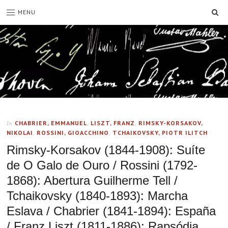
SE
MENU
CHABRIER, EMMANUEL
,
LISZT, FRANZ
,
RIMSKY-KORSAKOV,
In
NIKOLAI
,
ROSSINI, GIOACCHINO
,
TCHAIKOVSKY, PIOTR ILITCH
Rimsky-Korsakov (1844-1908): Suíte
de O Galo de Ouro / Rossini (1792-
1868): Abertura Guilherme Tell /
Tchaikovsky (1840-1893): Marcha
Eslava / Chabrier (1841-1894): España
/ Franz Liszt (1811-1886): Rapsódia