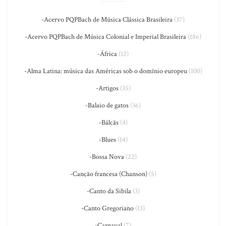
-Acervo PQPBach de Música Clássica Brasileira
(37)
-Acervo PQPBach de Música Colonial e Imperial Brasileira
(186)
-África
(12)
-Alma Latina: música das Américas sob o domínio europeu
(100)
-Artigos
(35)
-Balaio de gatos
(36)
-Bálcãs
(4)
-Blues
(14)
-Bossa Nova
(22)
-Canção francesa (Chanson)
(5)
-Canto da Sibila
(3)
-Canto Gregoriano
(13)
-Carnaval
(7)