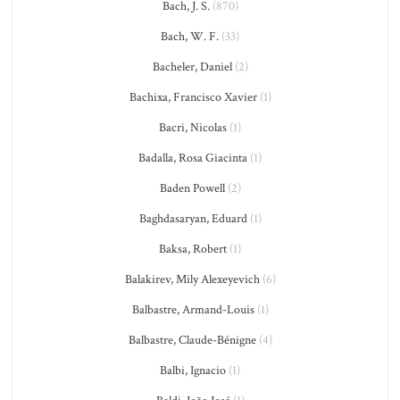
Bach, J. S.
(870)
Bach, W. F.
(33)
Bacheler, Daniel
(2)
Bachixa, Francisco Xavier
(1)
Bacri, Nicolas
(1)
Badalla, Rosa Giacinta
(1)
Baden Powell
(2)
Baghdasaryan, Eduard
(1)
Baksa, Robert
(1)
Balakirev, Mily Alexeyevich
(6)
Balbastre, Armand-Louis
(1)
Balbastre, Claude-Bénigne
(4)
Balbi, Ignacio
(1)