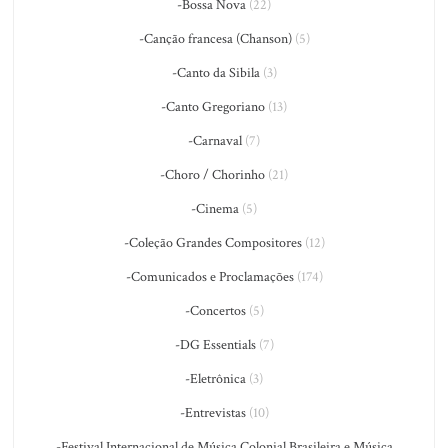
-Bossa Nova
(22)
-Canção francesa (Chanson)
(5)
-Canto da Sibila
(3)
-Canto Gregoriano
(13)
-Carnaval
(7)
-Choro / Chorinho
(21)
-Cinema
(5)
-Coleção Grandes Compositores
(12)
-Comunicados e Proclamações
(174)
-Concertos
(5)
-DG Essentials
(7)
-Eletrônica
(3)
-Entrevistas
(10)
-Festival Internacional de Música Colonial Brasileira e Música