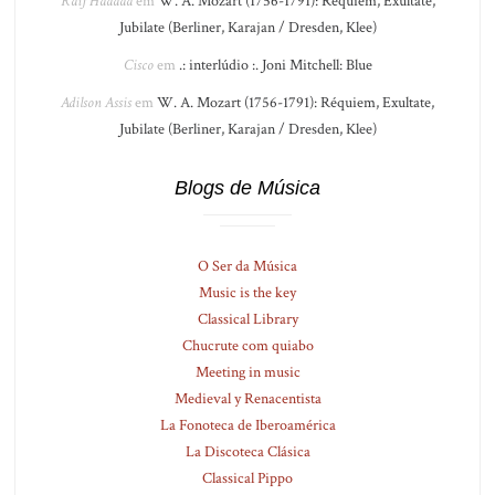
Raif Haddad
em
W. A. Mozart (1756-1791): Réquiem, Exultate,
Jubilate (Berliner, Karajan / Dresden, Klee)
Cisco
em
.: interlúdio :. Joni Mitchell: Blue
Adilson Assis
em
W. A. Mozart (1756-1791): Réquiem, Exultate,
Jubilate (Berliner, Karajan / Dresden, Klee)
Blogs de Música
O Ser da Música
Music is the key
Classical Library
Chucrute com quiabo
Meeting in music
Medieval y Renacentista
La Fonoteca de Iberoamérica
La Discoteca Clásica
Classical Pippo