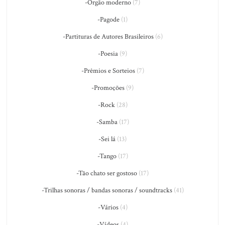
-Órgão moderno
(7)
-Pagode
(1)
-Partituras de Autores Brasileiros
(6)
-Poesia
(9)
-Prêmios e Sorteios
(7)
-Promoções
(9)
-Rock
(28)
-Samba
(17)
-Sei lá
(13)
-Tango
(17)
-Tão chato ser gostoso
(17)
-Trilhas sonoras / bandas sonoras / soundtracks
(41)
-Vários
(4)
-Vídeos
(4)