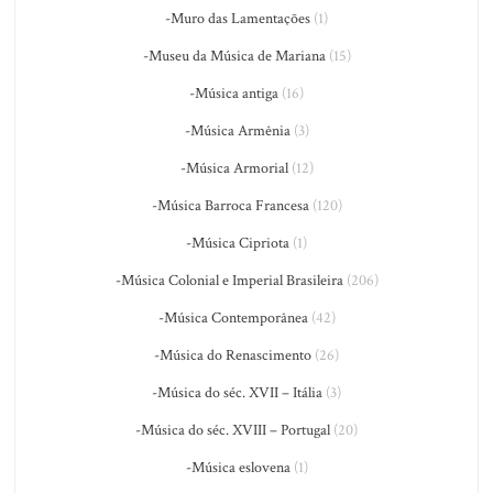
-Muro das Lamentações
(1)
-Museu da Música de Mariana
(15)
-Música antiga
(16)
-Música Armênia
(3)
-Música Armorial
(12)
-Música Barroca Francesa
(120)
-Música Cipriota
(1)
-Música Colonial e Imperial Brasileira
(206)
-Música Contemporânea
(42)
-Música do Renascimento
(26)
-Música do séc. XVII – Itália
(3)
-Música do séc. XVIII – Portugal
(20)
-Música eslovena
(1)