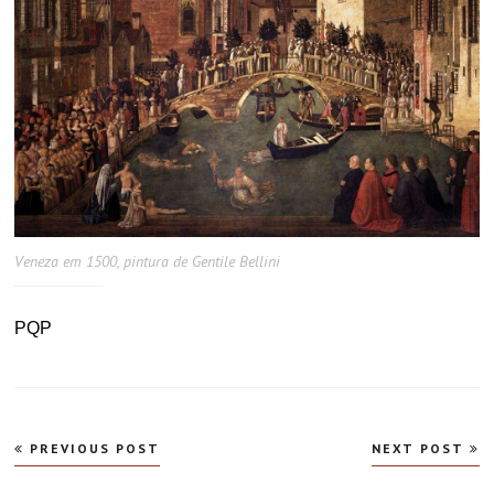
Veneza em 1500, pintura de Gentile Bellini
PQP
Navegação
PREVIOUS POST
NEXT POST
de