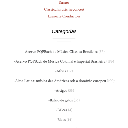
Susato
Classical music in concert
Laureate Conductors
Categorias
-Acervo PQPBach de Música Clássica Brasileira
(37)
-Acervo PQPBach de Música Colonial e Imperial Brasileira
(186)
-África
(12)
-Alma Latina: música das Américas sob o domínio europeu
(100)
-Artigos
(35)
-Balaio de gatos
(36)
-Bálcãs
(4)
-Blues
(14)